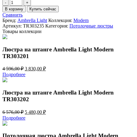
Количество
товара
В корзину
Купить сейчас
Потолочная
Сравнить
люстра
Бренд:
Ambrella Light
Коллекция:
Modern
Ambrella
Артикул:
TR303235
Категория:
Потолочные люстры
Light
Товары коллекции
Modern
TR303235
Люстра на штанге Ambrella Light Modern
TR303201
Первоначальная
Текущая
4 596,00
₽
3 830,00
₽
цена
цена:
Подробнее
составляла
3
4
830,00 ₽.
596,00 ₽.
Люстра на штанге Ambrella Light Modern
TR303202
Первоначальная
Текущая
6 576,00
₽
5 480,00
₽
цена
цена:
Подробнее
составляла
5
6
480,00 ₽.
576,00 ₽.
Потолочная люстра Ambrella Light Modern