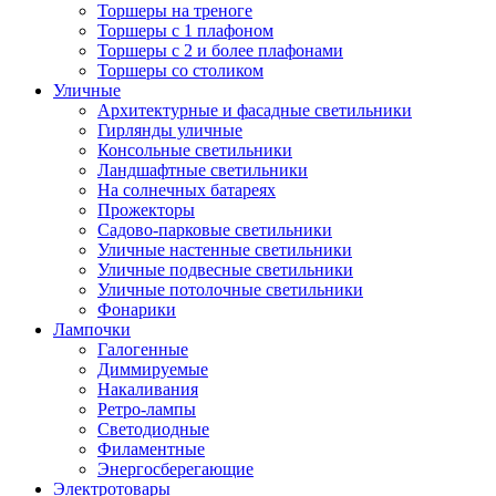
Торшеры на треноге
Торшеры с 1 плафоном
Торшеры с 2 и более плафонами
Торшеры со столиком
Уличные
Архитектурные и фасадные светильники
Гирлянды уличные
Консольные светильники
Ландшафтные светильники
На солнечных батареях
Прожекторы
Садово-парковые светильники
Уличные настенные светильники
Уличные подвесные светильники
Уличные потолочные светильники
Фонарики
Лампочки
Галогенные
Диммируемые
Накаливания
Ретро-лампы
Светодиодные
Филаментные
Энергосберегающие
Электротовары