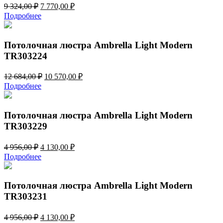
Первоначальная
Текущая
9 324,00
₽
7 770,00
₽
цена
цена:
Подробнее
составляла
7
9
770,00 ₽.
324,00 ₽.
Потолочная люстра Ambrella Light Modern
TR303224
Первоначальная
Текущая
12 684,00
₽
10 570,00
₽
цена
цена:
Подробнее
составляла
10
12
570,00 ₽.
684,00 ₽.
Потолочная люстра Ambrella Light Modern
TR303229
Первоначальная
Текущая
4 956,00
₽
4 130,00
₽
цена
цена:
Подробнее
составляла
4
4
130,00 ₽.
956,00 ₽.
Потолочная люстра Ambrella Light Modern
TR303231
Первоначальная
Текущая
4 956,00
₽
4 130,00
₽