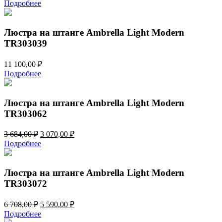
Подробнее
Люстра на штанге Ambrella Light Modern
TR303039
11 100,00
₽
Подробнее
Люстра на штанге Ambrella Light Modern
TR303062
Первоначальная
Текущая
3 684,00
₽
3 070,00
₽
цена
цена:
Подробнее
составляла
3
3
070,00 ₽.
684,00 ₽.
Люстра на штанге Ambrella Light Modern
TR303072
Первоначальная
Текущая
6 708,00
₽
5 590,00
₽
цена
цена:
Подробнее
составляла
5