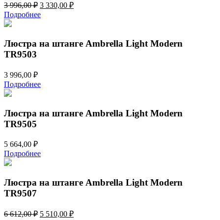
Первоначальная
Текущая
3 996,00
₽
3 330,00
₽
цена
цена:
Подробнее
составляла
3
3
330,00 ₽.
996,00 ₽.
Люстра на штанге Ambrella Light Modern
TR9503
3 996,00
₽
Подробнее
Люстра на штанге Ambrella Light Modern
TR9505
5 664,00
₽
Подробнее
Люстра на штанге Ambrella Light Modern
TR9507
Первоначальная
Текущая
6 612,00
₽
5 510,00
₽