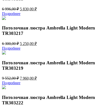
Первоначальная
Текущая
6 996,00
₽
5 830,00
₽
цена
цена:
Подробнее
составляла
5
6
830,00 ₽.
996,00 ₽.
Потолочная люстра Ambrella Light Modern
TR303217
Первоначальная
Текущая
6 300,00
₽
5 250,00
₽
цена
цена:
Подробнее
составляла
5
6
250,00 ₽.
300,00 ₽.
Потолочная люстра Ambrella Light Modern
TR303219
Первоначальная
Текущая
9 552,00
₽
7 960,00
₽
цена
цена:
Подробнее
составляла
7
9
960,00 ₽.
552,00 ₽.
Потолочная люстра Ambrella Light Modern
TR303222