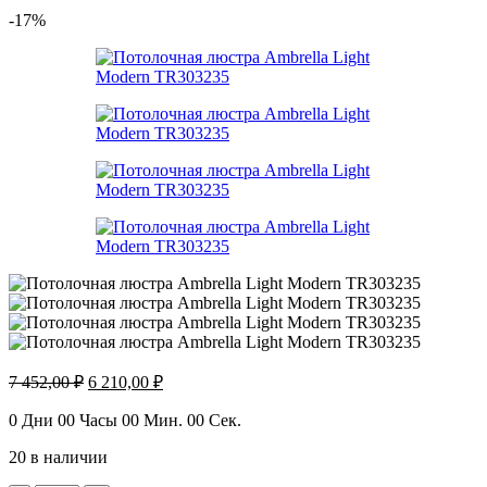
-17%
Первоначальная
Текущая
7 452,00
₽
6 210,00
₽
цена
цена:
составляла
6
0
Дни
00
Часы
00
Мин.
00
Сек.
7
210,00 ₽.
20 в наличии
452,00 ₽.