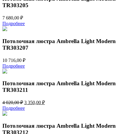
TR303205
7 680,00
₽
Подробнее
Потолочная люстра Ambrella Light Modern
TR303207
10 716,00
₽
Подробнее
Потолочная люстра Ambrella Light Modern
TR303211
Первоначальная
Текущая
4 020,00
₽
3 350,00
₽
цена
цена:
Подробнее
составляла
3
4
350,00 ₽.
020,00 ₽.
Потолочная люстра Ambrella Light Modern
TR303212