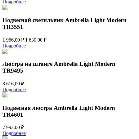
цена
цена:
Подробнее
составляла
7
9
680,00 ₽.
216,00 ₽.
Подвесной светильник Ambrella Light Modern
TR3551
Первоначальная
Текущая
1 956,00
₽
1 630,00
₽
цена
цена:
Подробнее
составляла
1
1
630,00 ₽.
956,00 ₽.
Люстра на штанге Ambrella Light Modern
TR9495
8 616,00
₽
Подробнее
Подвесная люстра Ambrella Light Modern
TR4601
7 992,00
₽
Подробнее