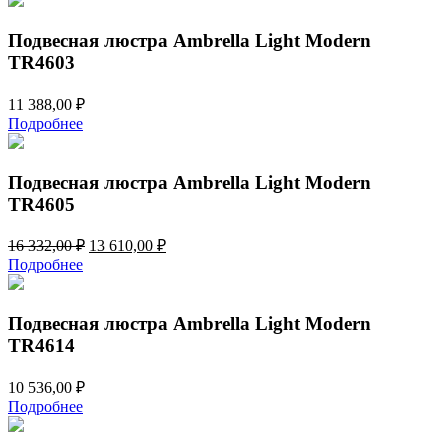
Подвесная люстра Ambrella Light Modern
TR4603
11 388,00
₽
Подробнее
Подвесная люстра Ambrella Light Modern
TR4605
Первоначальная
Текущая
16 332,00
₽
13 610,00
₽
цена
цена:
Подробнее
составляла
13
16
610,00 ₽.
332,00 ₽.
Подвесная люстра Ambrella Light Modern
TR4614
10 536,00
₽
Подробнее