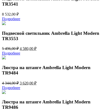
TR3541
8 532,00
₽
Подробнее
Подвесной светильник Ambrella Light Modern
TR3553
Первоначальная
Текущая
5 496,00
₽
4 580,00
₽
цена
цена:
Подробнее
составляла
4
5
580,00 ₽.
496,00 ₽.
Люстра на штанге Ambrella Light Modern
TR9484
Первоначальная
Текущая
4 344,00
₽
3 620,00
₽
цена
цена:
Подробнее
составляла
3
4
620,00 ₽.
344,00 ₽.
Люстра на штанге Ambrella Light Modern
TR9486