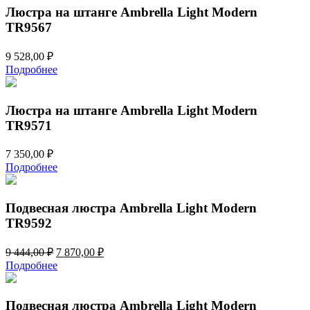
280,00 ₽.
Люстра на штанге Ambrella Light Modern
TR9567
9 528,00
₽
Подробнее
Люстра на штанге Ambrella Light Modern
TR9571
7 350,00
₽
Подробнее
Подвесная люстра Ambrella Light Modern
TR9592
Первоначальная
Текущая
9 444,00
₽
7 870,00
₽
цена
цена:
Подробнее
составляла
7
9
870,00 ₽.
444,00 ₽.
Подвесная люстра Ambrella Light Modern