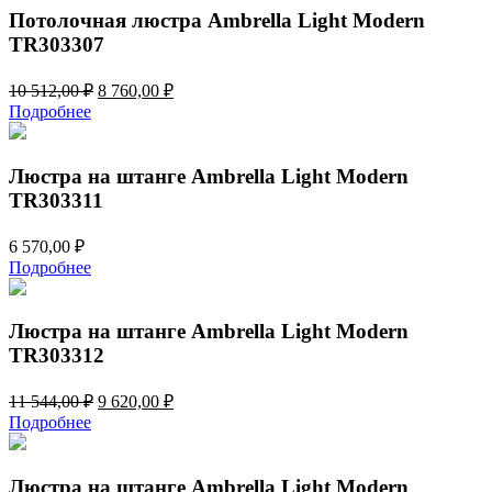
512,00 ₽.
Потолочная люстра Ambrella Light Modern
TR303307
Первоначальная
Текущая
10 512,00
₽
8 760,00
₽
цена
цена:
Подробнее
составляла
8
10
760,00 ₽.
512,00 ₽.
Люстра на штанге Ambrella Light Modern
TR303311
6 570,00
₽
Подробнее
Люстра на штанге Ambrella Light Modern
TR303312
Первоначальная
Текущая
11 544,00
₽
9 620,00
₽
цена
цена:
Подробнее
составляла
9
11
620,00 ₽.
544,00 ₽.
Люстра на штанге Ambrella Light Modern