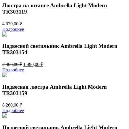
308,00 ₽.
Люстра на штанге Ambrella Light Modern
TR303119
4 070,00
₽
Подробнее
Подвесной светильник Ambrella Light Modern
TR303154
Первоначальная
Текущая
2 460,00
₽
1 490,00
₽
цена
цена:
Подробнее
составляла
1
2
490,00 ₽.
460,00 ₽.
Подвесная люстра Ambrella Light Modern
TR303159
8 260,00
₽
Подробнее
Подвесной светильник Ambrella Light Modern