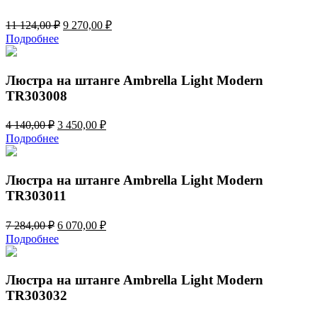
Первоначальная
Текущая
11 124,00
₽
9 270,00
₽
цена
цена:
Подробнее
составляла
9
11
270,00 ₽.
124,00 ₽.
Люстра на штанге Ambrella Light Modern
TR303008
Первоначальная
Текущая
4 140,00
₽
3 450,00
₽
цена
цена:
Подробнее
составляла
3
4
450,00 ₽.
140,00 ₽.
Люстра на штанге Ambrella Light Modern
TR303011
Первоначальная
Текущая
7 284,00
₽
6 070,00
₽
цена
цена:
Подробнее
составляла
6
7
070,00 ₽.
284,00 ₽.
Люстра на штанге Ambrella Light Modern
TR303032