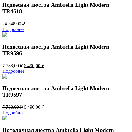
Подвесная люстра Ambrella Light Modern
TR4618
24 348,00
₽
Подробнее
Подвесная люстра Ambrella Light Modern
TR9596
Первоначальная
Текущая
7 788,00
₽
6 490,00
₽
цена
цена:
Подробнее
составляла
6
7
490,00 ₽.
788,00 ₽.
Подвесная люстра Ambrella Light Modern
TR9597
Первоначальная
Текущая
7 788,00
₽
6 490,00
₽
цена
цена:
Подробнее
составляла
6
7
490,00 ₽.
788,00 ₽.
Потолочная люстра Ambrella Light Modern