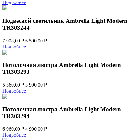
цена
цена:
Подробнее
составляла
4
4
130,00 ₽.
956,00 ₽.
Подвесной светильник Ambrella Light Modern
TR303244
Первоначальная
Текущая
7 908,00
₽
6 590,00
₽
цена
цена:
Подробнее
составляла
6
7
590,00 ₽.
908,00 ₽.
Потолочная люстра Ambrella Light Modern
TR303293
Первоначальная
Текущая
5 360,00
₽
3 990,00
₽
цена
цена:
Подробнее
составляла
3
5
990,00 ₽.
360,00 ₽.
Потолочная люстра Ambrella Light Modern
TR303294
Первоначальная
Текущая
6 960,00
₽
4 990,00
₽
цена
цена:
Подробнее
составляла
4