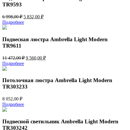
TR9593
Первоначальная
Текущая
6 998,00
₽
5 832,00
₽
цена
цена:
Подробнее
составляла
5
6
832,00 ₽.
998,00 ₽.
Подвесная люстра Ambrella Light Modern
TR9611
Первоначальная
Текущая
11 472,00
₽
9 560,00
₽
цена
цена:
Подробнее
составляла
9
11
560,00 ₽.
472,00 ₽.
Потолочная люстра Ambrella Light Modern
TR303233
8 052,00
₽
Подробнее
Подвесной светильник Ambrella Light Modern
TR303242