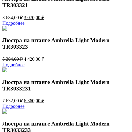
TR303321
Первоначальная
Текущая
3 684,00
₽
3 070,00
₽
цена
цена:
Подробнее
составляла
3
3
070,00 ₽.
684,00 ₽.
Люстра на штанге Ambrella Light Modern
TR303323
Первоначальная
Текущая
5 304,00
₽
4 420,00
₽
цена
цена:
Подробнее
составляла
4
5
420,00 ₽.
304,00 ₽.
Люстра на штанге Ambrella Light Modern
TR3033231
Первоначальная
Текущая
7 632,00
₽
6 360,00
₽
цена
цена:
Подробнее
составляла
6
7
360,00 ₽.
632,00 ₽.
Люстра на штанге Ambrella Light Modern
TR3033233