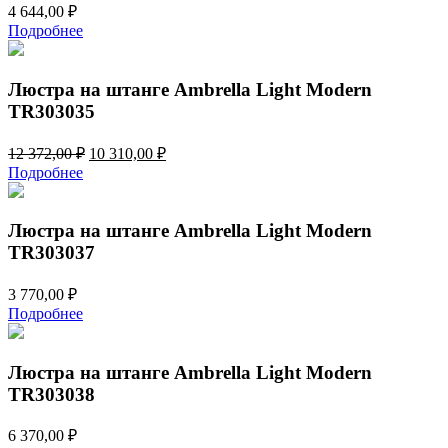
4 644,00
₽
Подробнее
Люстра на штанге Ambrella Light Modern
TR303035
Первоначальная
Текущая
12 372,00
₽
10 310,00
₽
цена
цена:
Подробнее
составляла
10
12
310,00 ₽.
372,00 ₽.
Люстра на штанге Ambrella Light Modern
TR303037
3 770,00
₽
Подробнее
Люстра на штанге Ambrella Light Modern
TR303038
6 370,00
₽