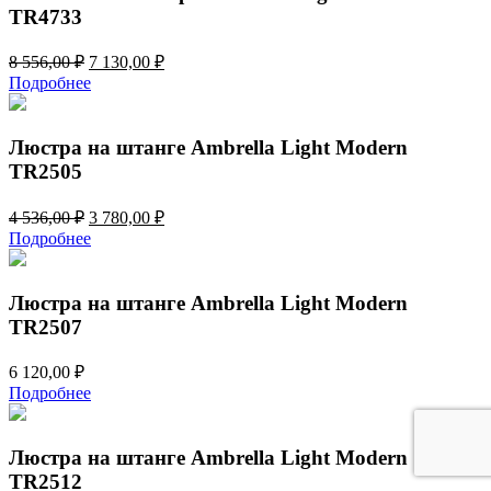
TR4733
Первоначальная
Текущая
8 556,00
₽
7 130,00
₽
цена
цена:
Подробнее
составляла
7
8
130,00 ₽.
556,00 ₽.
Люстра на штанге Ambrella Light Modern
TR2505
Первоначальная
Текущая
4 536,00
₽
3 780,00
₽
цена
цена:
Подробнее
составляла
3
4
780,00 ₽.
536,00 ₽.
Люстра на штанге Ambrella Light Modern
TR2507
6 120,00
₽
Подробнее
Люстра на штанге Ambrella Light Modern
TR2512