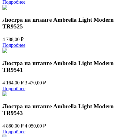
цена
цена:
Подробнее
составляла
5
6
510,00 ₽.
612,00 ₽.
Люстра на штанге Ambrella Light Modern
TR9525
4 788,00
₽
Подробнее
Люстра на штанге Ambrella Light Modern
TR9541
Первоначальная
Текущая
4 164,00
₽
3 470,00
₽
цена
цена:
Подробнее
составляла
3
4
470,00 ₽.
164,00 ₽.
Люстра на штанге Ambrella Light Modern
TR9543
Первоначальная
Текущая
4 860,00
₽
4 050,00
₽
цена
цена:
Подробнее
составляла
4