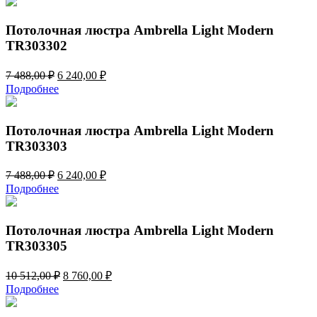
6
990,00 ₽.
960,00 ₽.
Потолочная люстра Ambrella Light Modern
TR303302
Первоначальная
Текущая
7 488,00
₽
6 240,00
₽
цена
цена:
Подробнее
составляла
6
7
240,00 ₽.
488,00 ₽.
Потолочная люстра Ambrella Light Modern
TR303303
Первоначальная
Текущая
7 488,00
₽
6 240,00
₽
цена
цена:
Подробнее
составляла
6
7
240,00 ₽.
488,00 ₽.
Потолочная люстра Ambrella Light Modern
TR303305
Первоначальная
Текущая
10 512,00
₽
8 760,00
₽
цена
цена:
Подробнее
составляла
8
10
760,00 ₽.