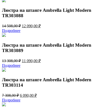
6
590,00 ₽.
708,00 ₽.
Люстра на штанге Ambrella Light Modern
TR303088
Первоначальная
Текущая
14 508,00
₽
12 090,00
₽
цена
цена:
Подробнее
составляла
12
14
090,00 ₽.
508,00 ₽.
Люстра на штанге Ambrella Light Modern
TR303089
Первоначальная
Текущая
13 308,00
₽
11 090,00
₽
цена
цена:
Подробнее
составляла
11
13
090,00 ₽.
308,00 ₽.
Люстра на штанге Ambrella Light Modern
TR303114
Первоначальная
Текущая
7 308,00
₽
6 090,00
₽
цена
цена:
Подробнее
составляла
6
7
090,00 ₽.