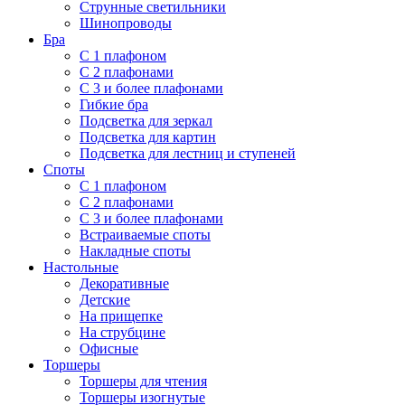
Струнные светильники
Шинопроводы
Бра
С 1 плафоном
С 2 плафонами
С 3 и более плафонами
Гибкие бра
Подсветка для зеркал
Подсветка для картин
Подсветка для лестниц и ступеней
Споты
С 1 плафоном
С 2 плафонами
С 3 и более плафонами
Встраиваемые споты
Накладные споты
Настольные
Декоративные
Детские
На прищепке
На струбцине
Офисные
Торшеры
Торшеры для чтения
Торшеры изогнутые