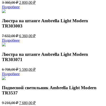
Первоначальная
Текущая
3 360,00
₽
2 800,00
₽
цена
цена:
Подробнее
составляла
2
3
800,00 ₽.
360,00 ₽.
Люстра на штанге Ambrella Light Modern
TR303003
Первоначальная
Текущая
7 632,00
₽
6 360,00
₽
цена
цена:
Подробнее
составляла
6
7
360,00 ₽.
632,00 ₽.
Люстра на штанге Ambrella Light Modern
TR303071
Первоначальная
Текущая
6 708,00
₽
5 590,00
₽
цена
цена:
Подробнее
составляла
5
6
590,00 ₽.
708,00 ₽.
Подвесной светильник Ambrella Light Modern
TR3537
Первоначальная
Текущая
9 216,00
₽
7 680,00
₽