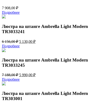
7 908,00
₽
Подробнее
Люстра на штанге Ambrella Light Modern
TR3033241
Первоначальная
Текущая
6 156,00
₽
5 130,00
₽
цена
цена:
Подробнее
составляла
5
6
130,00 ₽.
156,00 ₽.
Люстра на штанге Ambrella Light Modern
TR3033245
Первоначальная
Текущая
7 188,00
₽
5 990,00
₽
цена
цена:
Подробнее
составляла
5
7
990,00 ₽.
188,00 ₽.
Люстра на штанге Ambrella Light Modern
TR303001