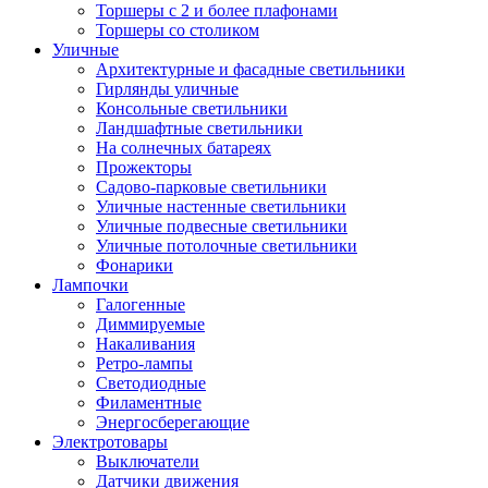
Торшеры с 2 и более плафонами
Торшеры со столиком
Уличные
Архитектурные и фасадные светильники
Гирлянды уличные
Консольные светильники
Ландшафтные светильники
На солнечных батареях
Прожекторы
Садово-парковые светильники
Уличные настенные светильники
Уличные подвесные светильники
Уличные потолочные светильники
Фонарики
Лампочки
Галогенные
Диммируемые
Накаливания
Ретро-лампы
Светодиодные
Филаментные
Энергосберегающие
Электротовары
Выключатели
Датчики движения