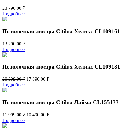
23 790,00
₽
Подробнее
Потолочная люстра Citilux Хеликс CL109161
13 290,00
₽
Подробнее
Потолочная люстра Citilux Хеликс CL109181
Первоначальная
Текущая
20 399,00
₽
17 890,00
₽
цена
цена:
Подробнее
составляла
17
20
890,00 ₽.
399,00 ₽.
Потолочная люстра Citilux Лайма CL155133
Первоначальная
Текущая
11 999,00
₽
10 490,00
₽
цена
цена:
Подробнее
составляла
10
11
490,00 ₽.