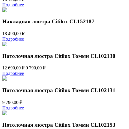
Подробнее
Накладная люстра Citilux CL152187
18 490,00
₽
Подробнее
Потолочная люстра Citilux Томми CL102130
Первоначальная
Текущая
12 690,00
₽
9 790,00
₽
цена
цена:
Подробнее
составляла
9
12
790,00 ₽.
690,00 ₽.
Потолочная люстра Citilux Томми CL102131
9 790,00
₽
Подробнее
Потолочная люстра Citilux Томми CL102153