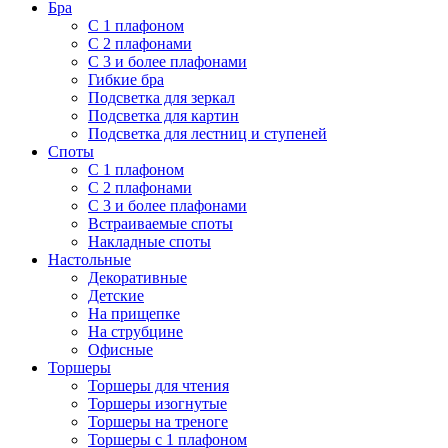
Бра
С 1 плафоном
С 2 плафонами
С 3 и более плафонами
Гибкие бра
Подсветка для зеркал
Подсветка для картин
Подсветка для лестниц и ступеней
Споты
С 1 плафоном
С 2 плафонами
С 3 и более плафонами
Встраиваемые споты
Накладные споты
Настольные
Декоративные
Детские
На прищепке
На струбцине
Офисные
Торшеры
Торшеры для чтения
Торшеры изогнутые
Торшеры на треноге
Торшеры с 1 плафоном