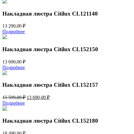
Накладная люстра Citilux CL121140
13 290,00
₽
Подробнее
Накладная люстра Citilux CL152150
13 690,00
₽
Подробнее
Накладная люстра Citilux CL152157
Первоначальная
Текущая
15 599,00
₽
13 690,00
₽
цена
цена:
Подробнее
составляла
13
15
690,00 ₽.
599,00 ₽.
Накладная люстра Citilux CL152180
18 490,00
₽