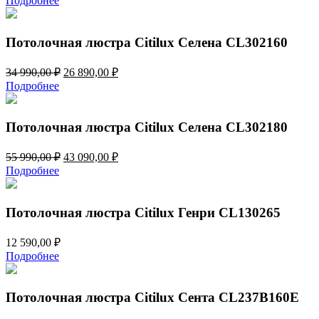
Подробнее
Потолочная люстра Citilux Селена CL302160
Первоначальная
Текущая
34 990,00
₽
26 890,00
₽
цена
цена:
Подробнее
составляла
26
34
890,00 ₽.
990,00 ₽.
Потолочная люстра Citilux Селена CL302180
Первоначальная
Текущая
55 990,00
₽
43 090,00
₽
цена
цена:
Подробнее
составляла
43
55
090,00 ₽.
990,00 ₽.
Потолочная люстра Citilux Генри CL130265
12 590,00
₽
Подробнее
Потолочная люстра Citilux Сента CL237B160E