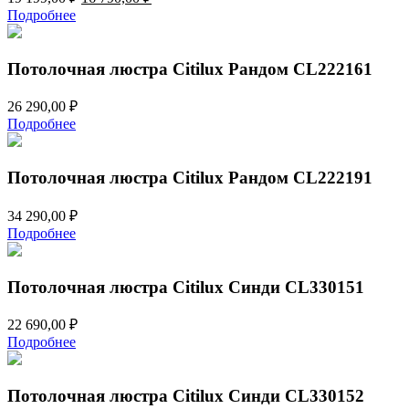
цена
цена:
Подробнее
составляла
16
19
790,00 ₽.
199,00 ₽.
Потолочная люстра Citilux Рандом CL222161
26 290,00
₽
Подробнее
Потолочная люстра Citilux Рандом CL222191
34 290,00
₽
Подробнее
Потолочная люстра Citilux Синди CL330151
22 690,00
₽
Подробнее
Потолочная люстра Citilux Синди CL330152