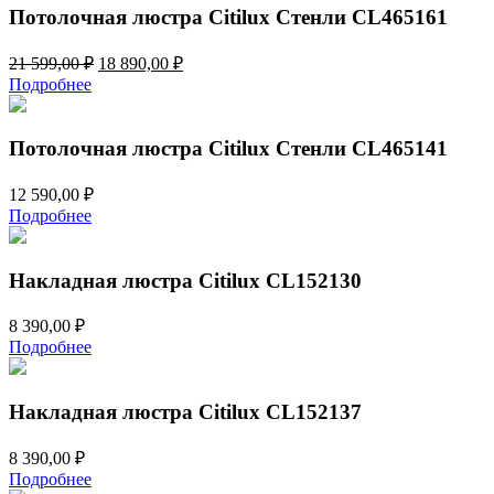
Потолочная люстра Citilux Стенли CL465161
Первоначальная
Текущая
21 599,00
₽
18 890,00
₽
цена
цена:
Подробнее
составляла
18
21
890,00 ₽.
599,00 ₽.
Потолочная люстра Citilux Стенли CL465141
12 590,00
₽
Подробнее
Накладная люстра Citilux CL152130
8 390,00
₽
Подробнее
Накладная люстра Citilux CL152137
8 390,00
₽
Подробнее