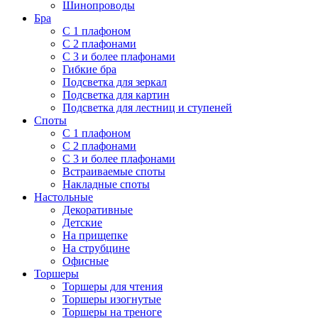
Шинопроводы
Бра
С 1 плафоном
С 2 плафонами
С 3 и более плафонами
Гибкие бра
Подсветка для зеркал
Подсветка для картин
Подсветка для лестниц и ступеней
Споты
С 1 плафоном
С 2 плафонами
С 3 и более плафонами
Встраиваемые споты
Накладные споты
Настольные
Декоративные
Детские
На прищепке
На струбцине
Офисные
Торшеры
Торшеры для чтения
Торшеры изогнутые
Торшеры на треноге