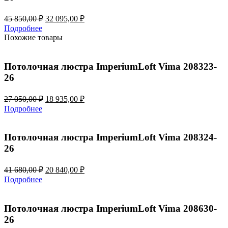
Первоначальная
Текущая
45 850,00
₽
32 095,00
₽
цена
цена:
Подробнее
составляла
32
Похожие товары
45
095,00 ₽.
850,00 ₽.
Потолочная люстра ImperiumLoft Vima 208323-
26
Первоначальная
Текущая
27 050,00
₽
18 935,00
₽
цена
цена:
Подробнее
составляла
18
27
935,00 ₽.
050,00 ₽.
Потолочная люстра ImperiumLoft Vima 208324-
26
Первоначальная
Текущая
41 680,00
₽
20 840,00
₽
цена
цена:
Подробнее
составляла
20
41
840,00 ₽.
680,00 ₽.
Потолочная люстра ImperiumLoft Vima 208630-
26