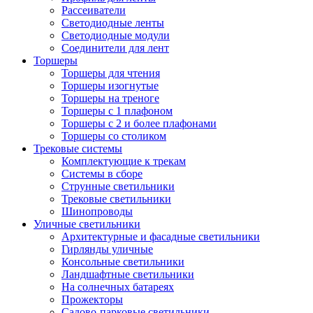
Рассеиватели
Светодиодные ленты
Светодиодные модули
Соединители для лент
Торшеры
Торшеры для чтения
Торшеры изогнутые
Торшеры на треноге
Торшеры с 1 плафоном
Торшеры с 2 и более плафонами
Торшеры со столиком
Трековые системы
Комплектующие к трекам
Системы в сборе
Струнные светильники
Трековые светильники
Шинопроводы
Уличные светильники
Архитектурные и фасадные светильники
Гирлянды уличные
Консольные светильники
Ландшафтные светильники
На солнечных батареях
Прожекторы
Садово-парковые светильники