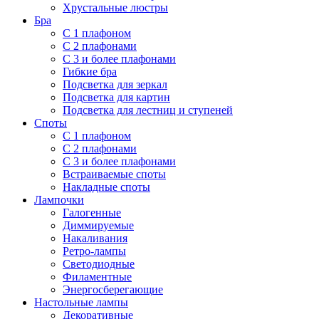
Хрустальные люстры
Бра
С 1 плафоном
С 2 плафонами
С 3 и более плафонами
Гибкие бра
Подсветка для зеркал
Подсветка для картин
Подсветка для лестниц и ступеней
Споты
С 1 плафоном
С 2 плафонами
С 3 и более плафонами
Встраиваемые споты
Накладные споты
Лампочки
Галогенные
Диммируемые
Накаливания
Ретро-лампы
Светодиодные
Филаментные
Энергосберегающие
Настольные лампы
Декоративные