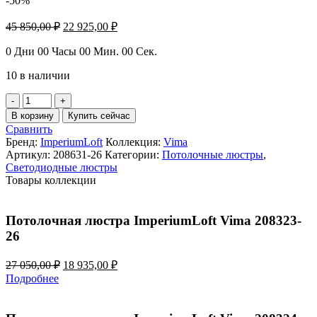
-50%
Первоначальная
Текущая
45 850,00
₽
22 925,00
₽
цена
цена:
составляла
22
0
Дни
00
Часы
00
Мин.
00
Сек.
45
925,00 ₽.
10 в наличии
850,00 ₽.
Количество
товара
В корзину
Купить сейчас
Потолочная
Сравнить
люстра
Бренд:
ImperiumLoft
Коллекция:
Vima
ImperiumLoft
Артикул:
208631-26
Категории:
Потолочные люстры
,
Vima
Светодиодные люстры
208631-
Товары коллекции
26
Потолочная люстра ImperiumLoft Vima 208323-
26
Первоначальная
Текущая
27 050,00
₽
18 935,00
₽
цена
цена:
Подробнее
составляла
18
27
935,00 ₽.
050,00 ₽.