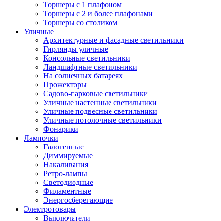
Торшеры с 1 плафоном
Торшеры с 2 и более плафонами
Торшеры со столиком
Уличные
Архитектурные и фасадные светильники
Гирлянды уличные
Консольные светильники
Ландшафтные светильники
На солнечных батареях
Прожекторы
Садово-парковые светильники
Уличные настенные светильники
Уличные подвесные светильники
Уличные потолочные светильники
Фонарики
Лампочки
Галогенные
Диммируемые
Накаливания
Ретро-лампы
Светодиодные
Филаментные
Энергосберегающие
Электротовары
Выключатели