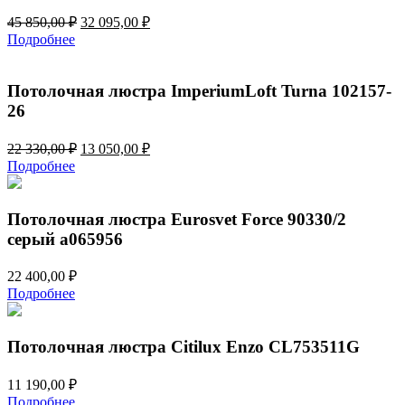
Первоначальная
Текущая
45 850,00
₽
32 095,00
₽
цена
цена:
Подробнее
составляла
32
45
095,00 ₽.
850,00 ₽.
Потолочная люстра ImperiumLoft Turna 102157-
26
Первоначальная
Текущая
22 330,00
₽
13 050,00
₽
цена
цена:
Подробнее
составляла
13
22
050,00 ₽.
330,00 ₽.
Потолочная люстра Eurosvet Force 90330/2
серый a065956
22 400,00
₽
Подробнее
Потолочная люстра Citilux Enzo CL753511G
11 190,00
₽
Подробнее