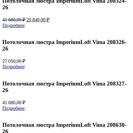
Потолочная люстра ImperiumLoft Vima 208324-
26
Первоначальная
Текущая
41 680,00
₽
20 840,00
₽
цена
цена:
Подробнее
составляла
20
41
840,00 ₽.
680,00 ₽.
Потолочная люстра ImperiumLoft Vima 208326-
26
27 050,00
₽
Подробнее
Потолочная люстра ImperiumLoft Vima 208327-
26
41 680,00
₽
Подробнее
Потолочная люстра ImperiumLoft Vima 208630-
26