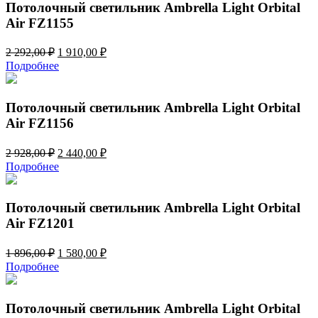
692,00 ₽.
Потолочный светильник Ambrella Light Orbital
Air FZ1155
Первоначальная
Текущая
2 292,00
₽
1 910,00
₽
цена
цена:
Подробнее
составляла
1
2
910,00 ₽.
292,00 ₽.
Потолочный светильник Ambrella Light Orbital
Air FZ1156
Первоначальная
Текущая
2 928,00
₽
2 440,00
₽
цена
цена:
Подробнее
составляла
2
2
440,00 ₽.
928,00 ₽.
Потолочный светильник Ambrella Light Orbital
Air FZ1201
Первоначальная
Текущая
1 896,00
₽
1 580,00
₽
цена
цена:
Подробнее
составляла
1
1
580,00 ₽.
896,00 ₽.
Потолочный светильник Ambrella Light Orbital