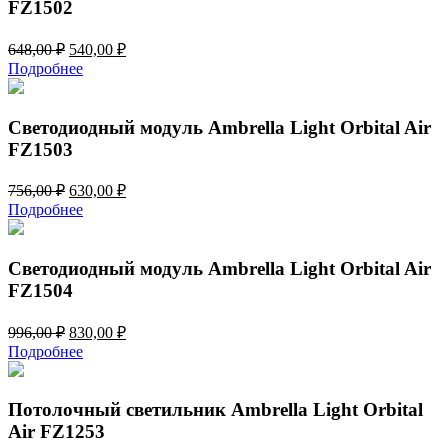
FZ1502
Первоначальная
Текущая
648,00
₽
540,00
₽
цена
цена:
Подробнее
составляла
540,00 ₽.
648,00 ₽.
Светодиодный модуль Ambrella Light Orbital Air
FZ1503
Первоначальная
Текущая
756,00
₽
630,00
₽
цена
цена:
Подробнее
составляла
630,00 ₽.
756,00 ₽.
Светодиодный модуль Ambrella Light Orbital Air
FZ1504
Первоначальная
Текущая
996,00
₽
830,00
₽
цена
цена:
Подробнее
составляла
830,00 ₽.
996,00 ₽.
Потолочный светильник Ambrella Light Orbital
Air FZ1253