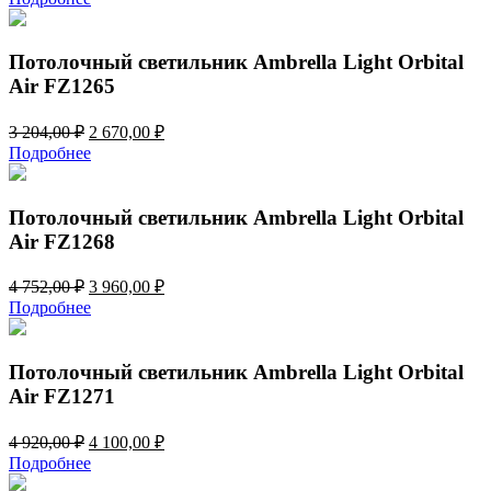
составляла
2
3
560,00 ₽.
072,00 ₽.
Потолочный светильник Ambrella Light Orbital
Air FZ1265
Первоначальная
Текущая
3 204,00
₽
2 670,00
₽
цена
цена:
Подробнее
составляла
2
3
670,00 ₽.
204,00 ₽.
Потолочный светильник Ambrella Light Orbital
Air FZ1268
Первоначальная
Текущая
4 752,00
₽
3 960,00
₽
цена
цена:
Подробнее
составляла
3
4
960,00 ₽.
752,00 ₽.
Потолочный светильник Ambrella Light Orbital
Air FZ1271
Первоначальная
Текущая
4 920,00
₽
4 100,00
₽
цена
цена:
Подробнее
составляла
4