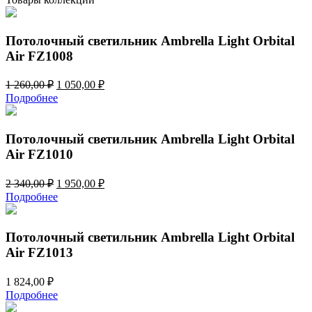
Orbital
Air
FZ1009
Потолочный светильник Ambrella Light Orbital
Air FZ1008
Первоначальная
Текущая
1 260,00
₽
1 050,00
₽
цена
цена:
Подробнее
составляла
1
1
050,00 ₽.
260,00 ₽.
Потолочный светильник Ambrella Light Orbital
Air FZ1010
Первоначальная
Текущая
2 340,00
₽
1 950,00
₽
цена
цена:
Подробнее
составляла
1
2
950,00 ₽.
340,00 ₽.
Потолочный светильник Ambrella Light Orbital
Air FZ1013
1 824,00
₽
Подробнее