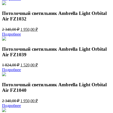
составляла
1
1
520,00 ₽.
824,00 ₽.
Потолочный светильник Ambrella Light Orbital
Air FZ1032
Первоначальная
Текущая
2 340,00
₽
1 950,00
₽
цена
цена:
Подробнее
составляла
1
2
950,00 ₽.
340,00 ₽.
Потолочный светильник Ambrella Light Orbital
Air FZ1039
Первоначальная
Текущая
1 824,00
₽
1 520,00
₽
цена
цена:
Подробнее
составляла
1
1
520,00 ₽.
824,00 ₽.
Потолочный светильник Ambrella Light Orbital
Air FZ1040
Первоначальная
Текущая
2 340,00
₽
1 950,00
₽
цена
цена:
Подробнее
составляла
1