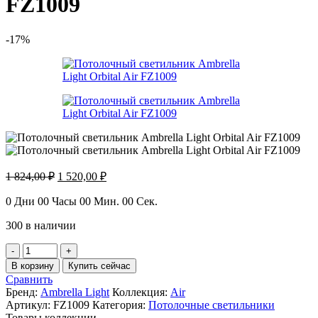
FZ1009
-17%
Первоначальная
Текущая
1 824,00
₽
1 520,00
₽
цена
цена:
составляла
1
0
Дни
00
Часы
00
Мин.
00
Сек.
1
520,00 ₽.
300 в наличии
824,00 ₽.
Количество
товара
В корзину
Купить сейчас
Потолочный
Сравнить
светильник
Бренд:
Ambrella Light
Коллекция:
Air
Ambrella
Артикул:
FZ1009
Категория:
Потолочные светильники
Light
Товары коллекции