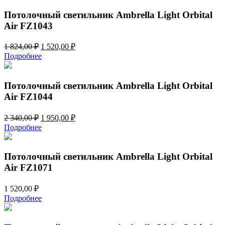
2
950,00 ₽.
340,00 ₽.
Потолочный светильник Ambrella Light Orbital
Air FZ1043
Первоначальная
Текущая
1 824,00
₽
1 520,00
₽
цена
цена:
Подробнее
составляла
1
1
520,00 ₽.
824,00 ₽.
Потолочный светильник Ambrella Light Orbital
Air FZ1044
Первоначальная
Текущая
2 340,00
₽
1 950,00
₽
цена
цена:
Подробнее
составляла
1
2
950,00 ₽.
340,00 ₽.
Потолочный светильник Ambrella Light Orbital
Air FZ1071
1 520,00
₽
Подробнее