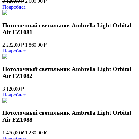
3 120,00
₽
2 600,00
₽
цена
цена:
Подробнее
составляла
2
3
600,00 ₽.
120,00 ₽.
Потолочный светильник Ambrella Light Orbital
Air FZ1081
Первоначальная
Текущая
2 232,00
₽
1 860,00
₽
цена
цена:
Подробнее
составляла
1
2
860,00 ₽.
232,00 ₽.
Потолочный светильник Ambrella Light Orbital
Air FZ1082
3 120,00
₽
Подробнее
Потолочный светильник Ambrella Light Orbital
Air FZ1088
Первоначальная
Текущая
1 476,00
₽
1 230,00
₽
цена
цена:
Подробнее