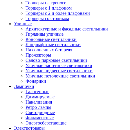
Торшеры на треноге
Торшеры с 1 плафоном
Торшеры с 2 и более плафонами
Торшеры со столиком
Уличные
Архитектурные и фасадные светильники
Гирлянды уличные
Консольные светильники
Ландшафтные светильники
На солнечных батареях
Прожекторы
Садово-парковые светильники
Уличные настенные светильники
Уличные подвесные светильники
Уличные потолочные светильники
Фонарики
Лампочки
Галогенные
Диммируемые
Накаливания
Ретро-лампы
Светодиодные
Филаментные
Энергосберегающие
Электротовары