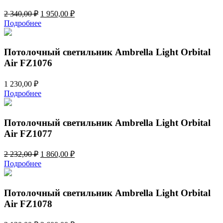
Первоначальная
Текущая
2 340,00
₽
1 950,00
₽
цена
цена:
Подробнее
составляла
1
2
950,00 ₽.
340,00 ₽.
Потолочный светильник Ambrella Light Orbital
Air FZ1076
1 230,00
₽
Подробнее
Потолочный светильник Ambrella Light Orbital
Air FZ1077
Первоначальная
Текущая
2 232,00
₽
1 860,00
₽
цена
цена:
Подробнее
составляла
1
2
860,00 ₽.
232,00 ₽.
Потолочный светильник Ambrella Light Orbital
Air FZ1078
Первоначальная
Текущая