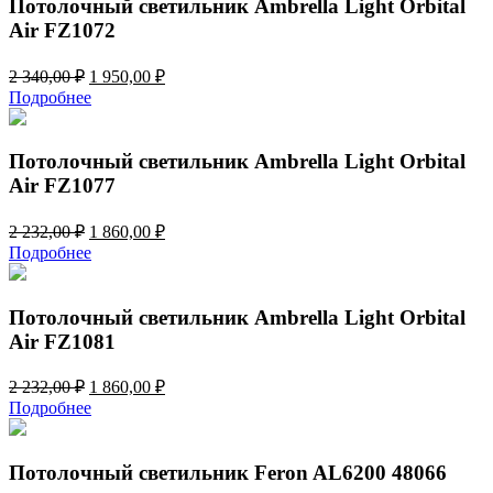
Потолочный светильник Ambrella Light Orbital
Air FZ1072
Первоначальная
Текущая
2 340,00
₽
1 950,00
₽
цена
цена:
Подробнее
составляла
1
2
950,00 ₽.
340,00 ₽.
Потолочный светильник Ambrella Light Orbital
Air FZ1077
Первоначальная
Текущая
2 232,00
₽
1 860,00
₽
цена
цена:
Подробнее
составляла
1
2
860,00 ₽.
232,00 ₽.
Потолочный светильник Ambrella Light Orbital
Air FZ1081
Первоначальная
Текущая
2 232,00
₽
1 860,00
₽
цена
цена:
Подробнее
составляла
1
2
860,00 ₽.
232,00 ₽.
Потолочный светильник Feron AL6200 48066