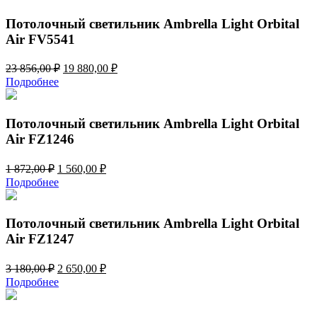
4
100,00 ₽.
920,00 ₽.
Потолочный светильник Ambrella Light Orbital
Air FV5541
Первоначальная
Текущая
23 856,00
₽
19 880,00
₽
цена
цена:
Подробнее
составляла
19
23
880,00 ₽.
856,00 ₽.
Потолочный светильник Ambrella Light Orbital
Air FZ1246
Первоначальная
Текущая
1 872,00
₽
1 560,00
₽
цена
цена:
Подробнее
составляла
1
1
560,00 ₽.
872,00 ₽.
Потолочный светильник Ambrella Light Orbital
Air FZ1247
Первоначальная
Текущая
3 180,00
₽
2 650,00
₽
цена
цена:
Подробнее
составляла
2
3
650,00 ₽.