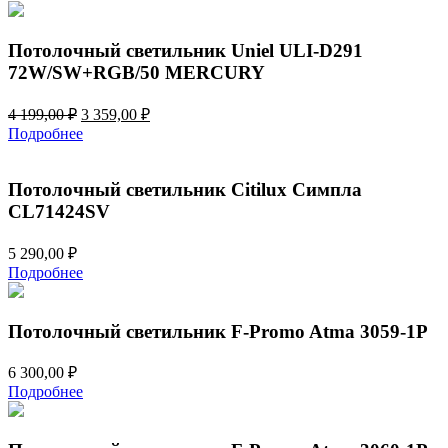
составляла
230,00 ₽.
450,00 ₽.
Потолочный светильник Uniel ULI-D291
72W/SW+RGB/50 MERCURY
Первоначальная
Текущая
4 199,00
₽
3 359,00
₽
цена
цена:
Подробнее
составляла
3
4
359,00 ₽.
199,00 ₽.
Потолочный светильник Citilux Симпла
CL71424SV
5 290,00
₽
Подробнее
Потолочный светильник F-Promo Atma 3059-1P
6 300,00
₽
Подробнее