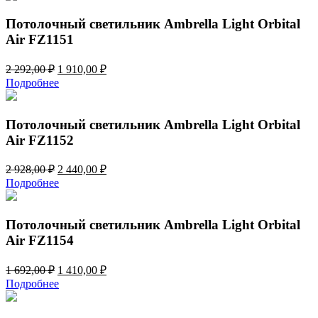
Потолочный светильник Ambrella Light Orbital
Air FZ1151
Первоначальная
Текущая
2 292,00
₽
1 910,00
₽
цена
цена:
Подробнее
составляла
1
2
910,00 ₽.
292,00 ₽.
Потолочный светильник Ambrella Light Orbital
Air FZ1152
Первоначальная
Текущая
2 928,00
₽
2 440,00
₽
цена
цена:
Подробнее
составляла
2
2
440,00 ₽.
928,00 ₽.
Потолочный светильник Ambrella Light Orbital
Air FZ1154
Первоначальная
Текущая
1 692,00
₽
1 410,00
₽
цена
цена:
Подробнее
составляла
1
1
410,00 ₽.