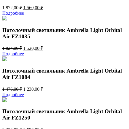
Первоначальная
Текущая
1 872,00
₽
1 560,00
₽
цена
цена:
Подробнее
составляла
1
1
560,00 ₽.
872,00 ₽.
Потолочный светильник Ambrella Light Orbital
Air FZ1035
Первоначальная
Текущая
1 824,00
₽
1 520,00
₽
цена
цена:
Подробнее
составляла
1
1
520,00 ₽.
824,00 ₽.
Потолочный светильник Ambrella Light Orbital
Air FZ1084
Первоначальная
Текущая
1 476,00
₽
1 230,00
₽
цена
цена:
Подробнее
составляла
1
1
230,00 ₽.
476,00 ₽.
Потолочный светильник Ambrella Light Orbital
Air FZ1250
Первоначальная
Текущая