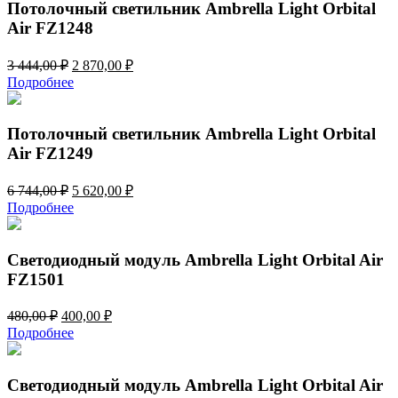
180,00 ₽.
Потолочный светильник Ambrella Light Orbital
Air FZ1248
Первоначальная
Текущая
3 444,00
₽
2 870,00
₽
цена
цена:
Подробнее
составляла
2
3
870,00 ₽.
444,00 ₽.
Потолочный светильник Ambrella Light Orbital
Air FZ1249
Первоначальная
Текущая
6 744,00
₽
5 620,00
₽
цена
цена:
Подробнее
составляла
5
6
620,00 ₽.
744,00 ₽.
Светодиодный модуль Ambrella Light Orbital Air
FZ1501
Первоначальная
Текущая
480,00
₽
400,00
₽
цена
цена:
Подробнее
составляла
400,00 ₽.
480,00 ₽.
Светодиодный модуль Ambrella Light Orbital Air