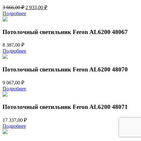
Первоначальная
Текущая
3 666,00
₽
2 933,00
₽
цена
цена:
Подробнее
составляла
2
3
933,00 ₽.
666,00 ₽.
Потолочный светильник Feron AL6200 48067
8 387,00
₽
Подробнее
Потолочный светильник Feron AL6200 48070
9 067,00
₽
Подробнее
Потолочный светильник Feron AL6200 48071
17 337,00
₽
Подробнее