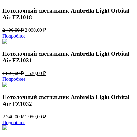
Потолочный светильник Ambrella Light Orbital
Air FZ1018
Первоначальная
Текущая
2 400,00
₽
2 000,00
₽
цена
цена:
Подробнее
составляла
2
2
000,00 ₽.
400,00 ₽.
Потолочный светильник Ambrella Light Orbital
Air FZ1031
Первоначальная
Текущая
1 824,00
₽
1 520,00
₽
цена
цена:
Подробнее
составляла
1
1
520,00 ₽.
824,00 ₽.
Потолочный светильник Ambrella Light Orbital
Air FZ1032
Первоначальная
Текущая
2 340,00
₽
1 950,00
₽
цена
цена:
Подробнее
составляла
1
2
950,00 ₽.