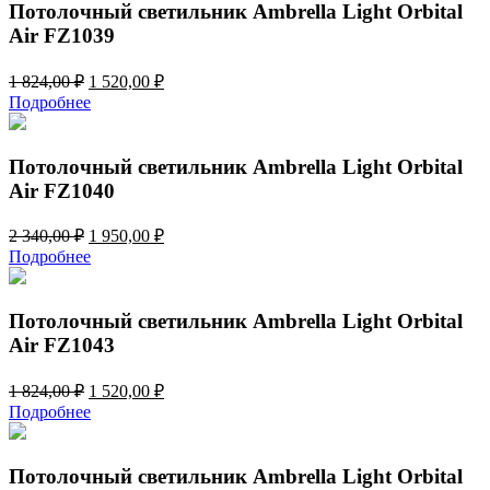
340,00 ₽.
Потолочный светильник Ambrella Light Orbital
Air FZ1039
Первоначальная
Текущая
1 824,00
₽
1 520,00
₽
цена
цена:
Подробнее
составляла
1
1
520,00 ₽.
824,00 ₽.
Потолочный светильник Ambrella Light Orbital
Air FZ1040
Первоначальная
Текущая
2 340,00
₽
1 950,00
₽
цена
цена:
Подробнее
составляла
1
2
950,00 ₽.
340,00 ₽.
Потолочный светильник Ambrella Light Orbital
Air FZ1043
Первоначальная
Текущая
1 824,00
₽
1 520,00
₽
цена
цена:
Подробнее
составляла
1
1
520,00 ₽.
824,00 ₽.
Потолочный светильник Ambrella Light Orbital