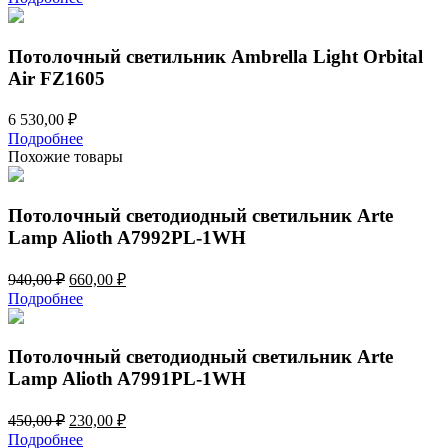
Потолочный светильник Ambrella Light Orbital
Air FZ1605
6 530,00
₽
Подробнее
Похожие товары
Потолочный светодиодный светильник Arte
Lamp Alioth A7992PL-1WH
Первоначальная
Текущая
940,00
₽
660,00
₽
цена
цена:
Подробнее
составляла
660,00 ₽.
940,00 ₽.
Потолочный светодиодный светильник Arte
Lamp Alioth A7991PL-1WH
Первоначальная
Текущая
450,00
₽
230,00
₽
цена
цена:
Подробнее