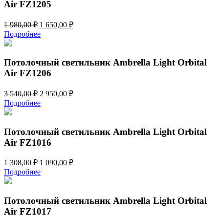
Air FZ1205
Первоначальная
Текущая
1 980,00
₽
1 650,00
₽
цена
цена:
Подробнее
составляла
1
1
650,00 ₽.
980,00 ₽.
Потолочный светильник Ambrella Light Orbital
Air FZ1206
Первоначальная
Текущая
3 540,00
₽
2 950,00
₽
цена
цена:
Подробнее
составляла
2
3
950,00 ₽.
540,00 ₽.
Потолочный светильник Ambrella Light Orbital
Air FZ1016
Первоначальная
Текущая
1 308,00
₽
1 090,00
₽
цена
цена:
Подробнее
составляла
1
1
090,00 ₽.
308,00 ₽.
Потолочный светильник Ambrella Light Orbital
Air FZ1017