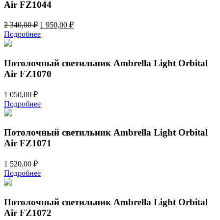
Air FZ1044
Первоначальная
Текущая
2 340,00
₽
1 950,00
₽
цена
цена:
Подробнее
составляла
1
2
950,00 ₽.
340,00 ₽.
Потолочный светильник Ambrella Light Orbital
Air FZ1070
1 050,00
₽
Подробнее
Потолочный светильник Ambrella Light Orbital
Air FZ1071
1 520,00
₽
Подробнее
Потолочный светильник Ambrella Light Orbital
Air FZ1072