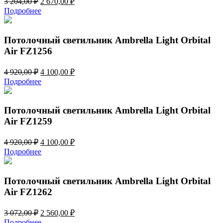
3 204,00
₽
2 670,00
₽
цена
цена:
Подробнее
составляла
2
3
670,00 ₽.
204,00 ₽.
Потолочный светильник Ambrella Light Orbital
Air FZ1256
Первоначальная
Текущая
4 920,00
₽
4 100,00
₽
цена
цена:
Подробнее
составляла
4
4
100,00 ₽.
920,00 ₽.
Потолочный светильник Ambrella Light Orbital
Air FZ1259
Первоначальная
Текущая
4 920,00
₽
4 100,00
₽
цена
цена:
Подробнее
составляла
4
4
100,00 ₽.
920,00 ₽.
Потолочный светильник Ambrella Light Orbital
Air FZ1262
Первоначальная
Текущая
3 072,00
₽
2 560,00
₽
цена
цена:
Подробнее