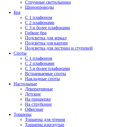
Струнные светильники
Шинопроводы
Бра
С 1 плафоном
С 2 плафонами
С 3 и более плафонами
Гибкие бра
Подсветка для зеркал
Подсветка для картин
Подсветка для лестниц и ступеней
Споты
С 1 плафоном
С 2 плафонами
С 3 и более плафонами
Встраиваемые споты
Накладные споты
Настольные
Декоративные
Детские
На прищепке
На струбцине
Офисные
Торшеры
Торшеры для чтения
Торшеры изогнутые