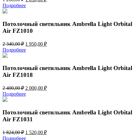
цена
цена:
Подробнее
составляла
1
1
050,00 ₽.
260,00 ₽.
Потолочный светильник Ambrella Light Orbital
Air FZ1010
Первоначальная
Текущая
2 340,00
₽
1 950,00
₽
цена
цена:
Подробнее
составляла
1
2
950,00 ₽.
340,00 ₽.
Потолочный светильник Ambrella Light Orbital
Air FZ1018
Первоначальная
Текущая
2 400,00
₽
2 000,00
₽
цена
цена:
Подробнее
составляла
2
2
000,00 ₽.
400,00 ₽.
Потолочный светильник Ambrella Light Orbital
Air FZ1031
Первоначальная
Текущая
1 824,00
₽
1 520,00
₽
цена
цена:
Подробнее