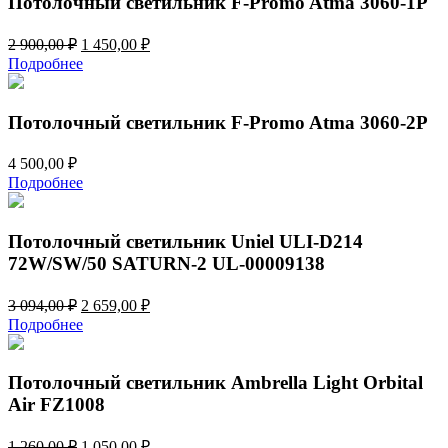
Потолочный светильник F-Promo Atma 3060-1P
Первоначальная
Текущая
2 900,00
₽
1 450,00
₽
цена
цена:
Подробнее
составляла
1
2
450,00 ₽.
900,00 ₽.
Потолочный светильник F-Promo Atma 3060-2P
4 500,00
₽
Подробнее
Потолочный светильник Uniel ULI-D214
72W/SW/50 SATURN-2 UL-00009138
Первоначальная
Текущая
3 094,00
₽
2 659,00
₽
цена
цена:
Подробнее
составляла
2
3
659,00 ₽.
094,00 ₽.
Потолочный светильник Ambrella Light Orbital
Air FZ1008
Первоначальная
Текущая
1 260,00
₽
1 050,00
₽