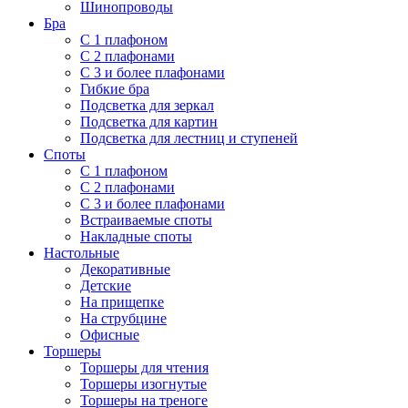
Шинопроводы
Бра
С 1 плафоном
С 2 плафонами
С 3 и более плафонами
Гибкие бра
Подсветка для зеркал
Подсветка для картин
Подсветка для лестниц и ступеней
Споты
С 1 плафоном
С 2 плафонами
С 3 и более плафонами
Встраиваемые споты
Накладные споты
Настольные
Декоративные
Детские
На прищепке
На струбцине
Офисные
Торшеры
Торшеры для чтения
Торшеры изогнутые
Торшеры на треноге