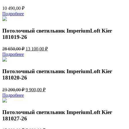
10 490,00
₽
Подробнее
Потолочный светильник ImperiumLoft Kier
181019-26
Первоначальная
Текущая
28 650,00
₽
13 100,00
₽
цена
цена:
Подробнее
составляла
13
28
100,00 ₽.
650,00 ₽.
Потолочный светильник ImperiumLoft Kier
181020-26
Первоначальная
Текущая
23 200,00
₽
9 900,00
₽
цена
цена:
Подробнее
составляла
9
23
900,00 ₽.
200,00 ₽.
Потолочный светильник ImperiumLoft Kier
181027-26