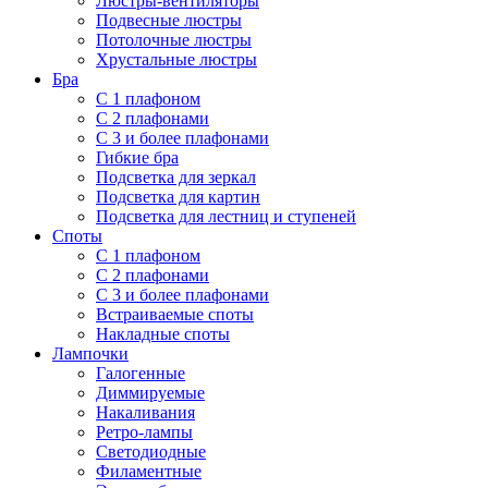
Люстры-вентиляторы
Подвесные люстры
Потолочные люстры
Хрустальные люстры
Бра
С 1 плафоном
С 2 плафонами
С 3 и более плафонами
Гибкие бра
Подсветка для зеркал
Подсветка для картин
Подсветка для лестниц и ступеней
Споты
С 1 плафоном
С 2 плафонами
С 3 и более плафонами
Встраиваемые споты
Накладные споты
Лампочки
Галогенные
Диммируемые
Накаливания
Ретро-лампы
Светодиодные
Филаментные