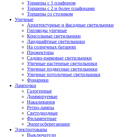
Торшеры с 1 плафоном
Торшеры с 2 и более плафонами
Торшеры со столиком
Уличные
Архитектурные и фасадные светильники
Гирлянды уличные
Консольные светильники
Ландшафтные светильники
На солнечных батареях
Прожекторы
Садово-парковые светильники
Уличные настенные светильники
Уличные подвесные светильники
Уличные потолочные светильники
Фонарики
Лампочки
Галогенные
Диммируемые
Накаливания
Ретро-лампы
Светодиодные
Филаментные
Энергосберегающие
Электротовары
Выключатели