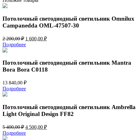
Похожие товары
Потолочный светодиодный светильник Omnilux
Campanedda OML-47507-30
Первоначальная
Текущая
2 200,00
₽
1 600,00
₽
цена
цена:
Подробнее
составляла
1
2
600,00 ₽.
200,00 ₽.
Потолочный светодиодный светильник Mantra
Bora Bora C0118
13 840,00
₽
Подробнее
Потолочный светодиодный светильник Ambrella
Light Original Design FF82
Первоначальная
Текущая
5 400,00
₽
4 500,00
₽
цена
цена:
Подробнее
составляла
4