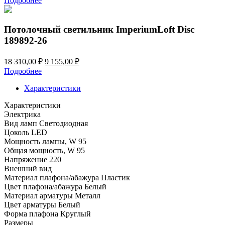
Подробнее
составляла
17
25
612,00 ₽.
160,00 ₽.
Потолочный светильник ImperiumLoft Disc
189892-26
Первоначальная
Текущая
18 310,00
₽
9 155,00
₽
цена
цена:
Подробнее
составляла
9
18
Характеристики
155,00 ₽.
310,00 ₽.
Характеристики
Электрика
Вид ламп
Светодиодная
Цоколь
LED
Мощность лампы, W
95
Общая мощность, W
95
Напряжение
220
Внешний вид
Материал плафона/абажура
Пластик
Цвет плафона/абажура
Белый
Материал арматуры
Металл
Цвет арматуры
Белый
Форма плафона
Круглый
Размеры