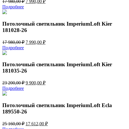
Первоначальная
Текущая
17 980,00
₽
7 990,00
₽
цена
цена:
Подробнее
составляла
7
17
990,00 ₽.
980,00 ₽.
Потолочный светильник ImperiumLoft Kier
181028-26
Первоначальная
Текущая
17 980,00
₽
7 990,00
₽
цена
цена:
Подробнее
составляла
7
17
990,00 ₽.
980,00 ₽.
Потолочный светильник ImperiumLoft Kier
181035-26
Первоначальная
Текущая
23 200,00
₽
9 900,00
₽
цена
цена:
Подробнее
составляла
9
23
900,00 ₽.
200,00 ₽.
Потолочный светильник ImperiumLoft Ecla
189550-26
Первоначальная
Текущая
25 160,00
₽
17 612,00
₽
цена
цена: