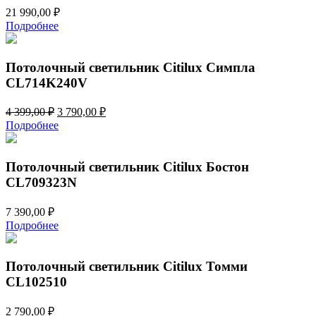
21 990,00
₽
Подробнее
Потолочный светильник Citilux Симпла
CL714K240V
Первоначальная
Текущая
4 399,00
₽
3 790,00
₽
цена
цена:
Подробнее
составляла
3
4
790,00 ₽.
399,00 ₽.
Потолочный светильник Citilux Бостон
CL709323N
7 390,00
₽
Подробнее
Потолочный светильник Citilux Томми
CL102510
2 790,00
₽