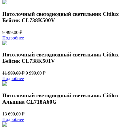
Потолочный светодиодный светильник Citilux
Бейсик CL738K500V
9 999,00
₽
Подробнее
Потолочный светодиодный светильник Citilux
Бейсик CL738K501V
Первоначальная
Текущая
11 999,00
₽
9 999,00
₽
цена
цена:
Подробнее
составляла
9
11
999,00 ₽.
999,00 ₽.
Потолочный светодиодный светильник Citilux
Альпина CL718A60G
13 690,00
₽
Подробнее