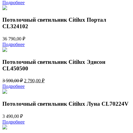
Подробнее
Потолочный светильник Citilux Портал
CL324102
36 790,00
₽
Подробнее
Потолочный светильник Citilux Эдисон
CL450500
Первоначальная
Текущая
3 590,00
₽
2 790,00
₽
цена
цена:
Подробнее
составляла
2
3
790,00 ₽.
590,00 ₽.
Потолочный светильник Citilux Луна CL70224V
3 490,00
₽
Подробнее