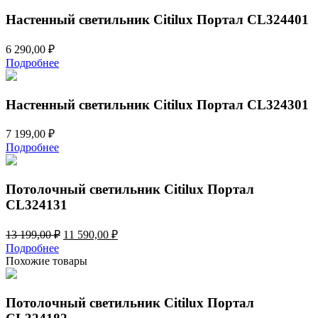
Настенный светильник Citilux Портал CL324401
6 290,00
₽
Подробнее
Настенный светильник Citilux Портал CL324301
7 199,00
₽
Подробнее
Потолочный светильник Citilux Портал
CL324131
Первоначальная
Текущая
13 199,00
₽
11 590,00
₽
цена
цена:
Подробнее
составляла
11
Похожие товары
13
590,00 ₽.
199,00 ₽.
Потолочный светильник Citilux Портал