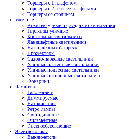
Торшеры с 1 плафоном
Торшеры с 2 и более плафонами
Торшеры со столиком
Уличные
Архитектурные и фасадные светильники
Гирлянды уличные
Консольные светильники
Ландшафтные светильники
На солнечных батареях
Прожекторы
Садово-парковые светильники
Уличные настенные светильники
Уличные подвесные светильники
Уличные потолочные светильники
Фонарики
Лампочки
Галогенные
Диммируемые
Накаливания
Ретро-лампы
Светодиодные
Филаментные
Энергосберегающие
Электротовары
Выключатели