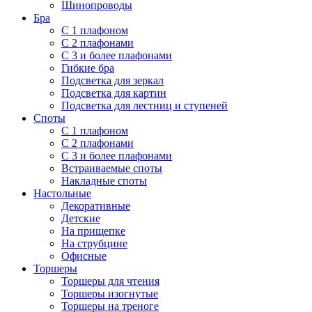
Шинопроводы
Бра
С 1 плафоном
С 2 плафонами
С 3 и более плафонами
Гибкие бра
Подсветка для зеркал
Подсветка для картин
Подсветка для лестниц и ступеней
Споты
С 1 плафоном
С 2 плафонами
С 3 и более плафонами
Встраиваемые споты
Накладные споты
Настольные
Декоративные
Детские
На прищепке
На струбцине
Офисные
Торшеры
Торшеры для чтения
Торшеры изогнутые
Торшеры на треноге