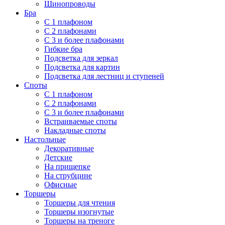
Шинопроводы
Бра
С 1 плафоном
С 2 плафонами
С 3 и более плафонами
Гибкие бра
Подсветка для зеркал
Подсветка для картин
Подсветка для лестниц и ступеней
Споты
С 1 плафоном
С 2 плафонами
С 3 и более плафонами
Встраиваемые споты
Накладные споты
Настольные
Декоративные
Детские
На прищепке
На струбцине
Офисные
Торшеры
Торшеры для чтения
Торшеры изогнутые
Торшеры на треноге