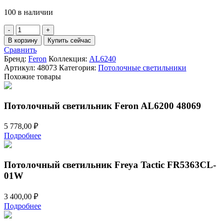
4
579,00 ₽.
100 в наличии
474,00 ₽.
Количество
товара
В корзину
Купить сейчас
Потолочный
Сравнить
светильник
Бренд:
Feron
Коллекция:
AL6240
Feron
Артикул:
48073
Категория:
Потолочные светильники
AL6240
Похожие товары
48073
Потолочный светильник Feron AL6200 48069
5 778,00
₽
Подробнее
Потолочный светильник Freya Tactic FR5363CL-
01W
3 400,00
₽
Подробнее