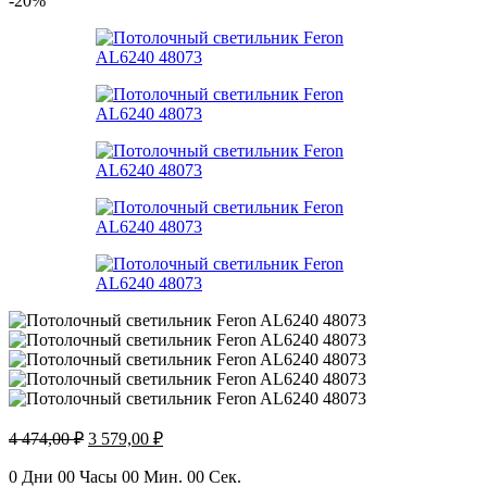
-20%
Первоначальная
Текущая
4 474,00
₽
3 579,00
₽
цена
цена:
составляла
3
0
Дни
00
Часы
00
Мин.
00
Сек.