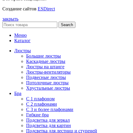
Создание сайтов
ESDirect
закрыть
Search
Меню
Каталог
Люстры
Большие люстры
Каскадные люстры
Люстры на штанге
Люстры-вентиляторы
Подвесные люстры
Потолочные люстры
Хрустальные люстры
Бра
С 1 плафоном
С 2 плафонами
С 3 и более плафонами
Гибкие бра
Подсветка для зеркал
Подсветка для картин
Подсветка для лестниц и ступеней