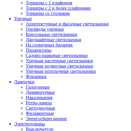
Торшеры с 1 плафоном
Торшеры с 2 и более плафонами
Торшеры со столиком
Уличные
Архитектурные и фасадные светильники
Гирлянды уличные
Консольные светильники
Ландшафтные светильники
На солнечных батареях
Прожекторы
Садово-парковые светильники
Уличные настенные светильники
Уличные подвесные светильники
Уличные потолочные светильники
Фонарики
Лампочки
Галогенные
Диммируемые
Накаливания
Ретро-лампы
Светодиодные
Филаментные
Энергосберегающие
Электротовары
Выключатели