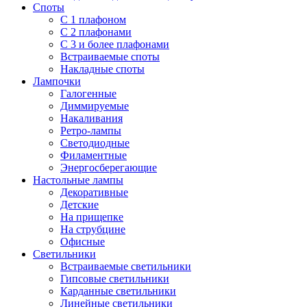
Споты
С 1 плафоном
С 2 плафонами
С 3 и более плафонами
Встраиваемые споты
Накладные споты
Лампочки
Галогенные
Диммируемые
Накаливания
Ретро-лампы
Светодиодные
Филаментные
Энергосберегающие
Настольные лампы
Декоративные
Детские
На прищепке
На струбцине
Офисные
Светильники
Встраиваемые светильники
Гипсовые светильники
Карданные светильники
Линейные светильники