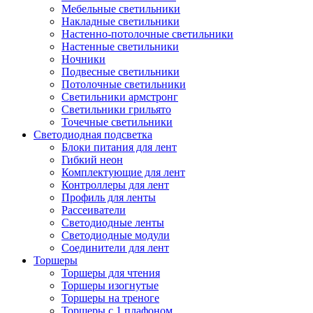
Мебельные светильники
Накладные светильники
Настенно-потолочные светильники
Настенные светильники
Ночники
Подвесные светильники
Потолочные светильники
Светильники армстронг
Светильники грильято
Точечные светильники
Светодиодная подсветка
Блоки питания для лент
Гибкий неон
Комплектующие для лент
Контроллеры для лент
Профиль для ленты
Рассеиватели
Светодиодные ленты
Светодиодные модули
Соединители для лент
Торшеры
Торшеры для чтения
Торшеры изогнутые
Торшеры на треноге
Торшеры с 1 плафоном