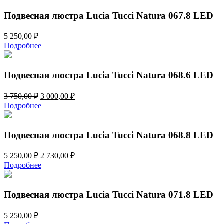
3
000,00 ₽.
750,00 ₽.
Подвесная люстра Lucia Tucci Natura 067.8 LED
5 250,00
₽
Подробнее
Подвесная люстра Lucia Tucci Natura 068.6 LED
Первоначальная
Текущая
3 750,00
₽
3 000,00
₽
цена
цена:
Подробнее
составляла
3
3
000,00 ₽.
750,00 ₽.
Подвесная люстра Lucia Tucci Natura 068.8 LED
Первоначальная
Текущая
5 250,00
₽
2 730,00
₽
цена
цена:
Подробнее
составляла
2
5
730,00 ₽.
250,00 ₽.
Подвесная люстра Lucia Tucci Natura 071.8 LED
5 250,00
₽