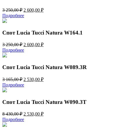
Первоначальная
Текущая
3 250,00
₽
2 600,00
₽
цена
цена:
Подробнее
составляла
2
3
600,00 ₽.
250,00 ₽.
Спот Lucia Tucci Natura W164.1
Первоначальная
Текущая
3 250,00
₽
2 600,00
₽
цена
цена:
Подробнее
составляла
2
3
600,00 ₽.
250,00 ₽.
Спот Lucia Tucci Natura W089.3R
Первоначальная
Текущая
3 165,00
₽
2 530,00
₽
цена
цена:
Подробнее
составляла
2
3
530,00 ₽.
165,00 ₽.
Спот Lucia Tucci Natura W090.3T
Первоначальная
Текущая
8 430,00
₽
2 530,00
₽
цена
цена:
Подробнее
составляла
2
8
530,00 ₽.