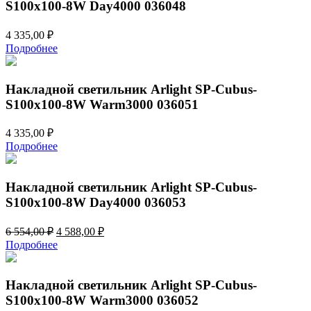
S100x100-8W Day4000 036048
4 335,00
₽
Подробнее
Накладной светильник Arlight SP-Cubus-
S100x100-8W Warm3000 036051
4 335,00
₽
Подробнее
Накладной светильник Arlight SP-Cubus-
S100x100-8W Day4000 036053
Первоначальная
Текущая
6 554,00
₽
4 588,00
₽
цена
цена:
Подробнее
составляла
4
6
588,00 ₽.
554,00 ₽.
Накладной светильник Arlight SP-Cubus-
S100x100-8W Warm3000 036052