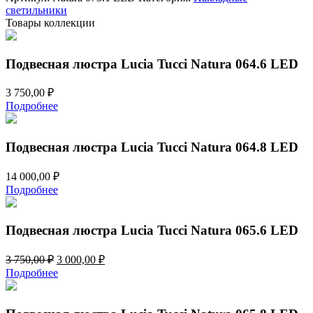
Tucci
светильники
Natura
Товары коллекции
073.1
LED
Подвесная люстра Lucia Tucci Natura 064.6 LED
3 750,00
₽
Подробнее
Подвесная люстра Lucia Tucci Natura 064.8 LED
14 000,00
₽
Подробнее
Подвесная люстра Lucia Tucci Natura 065.6 LED
Первоначальная
Текущая
3 750,00
₽
3 000,00
₽
цена
цена:
Подробнее
составляла
3
3
000,00 ₽.
750,00 ₽.