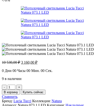
-70%
Первоначальная
Текущая
10 530,00
₽
3 160,00
₽
цена
цена:
составляла
3
0
Дни
00
Часы
00
Мин.
00
Сек.
10
160,00 ₽.
9 в наличии
530,00 ₽.
Количество
товара
В корзину
Купить сейчас
Потолочный
Сравнить
светильник
Бренд:
Lucia Tucci
Коллекция:
Natura
Lucia
Артикул:
Natura 073.1 LED
Категория:
Накладные