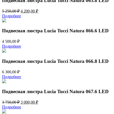
Подвесная люстра Lucia Tucci Natura 065.8 LED
Первоначальная
Текущая
5 250,00
₽
4 200,00
₽
цена
цена:
Подробнее
составляла
4
5
200,00 ₽.
250,00 ₽.
Подвесная люстра Lucia Tucci Natura 066.6 LED
4 500,00
₽
Подробнее
Подвесная люстра Lucia Tucci Natura 066.8 LED
6 300,00
₽
Подробнее
Подвесная люстра Lucia Tucci Natura 067.6 LED
Первоначальная
Текущая
3 750,00
₽
3 000,00
₽
цена
цена:
Подробнее
составляла
3