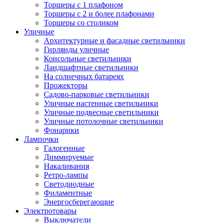
Торшеры с 1 плафоном
Торшеры с 2 и более плафонами
Торшеры со столиком
Уличные
Архитектурные и фасадные светильники
Гирлянды уличные
Консольные светильники
Ландшафтные светильники
На солнечных батареях
Прожекторы
Садово-парковые светильники
Уличные настенные светильники
Уличные подвесные светильники
Уличные потолочные светильники
Фонарики
Лампочки
Галогенные
Диммируемые
Накаливания
Ретро-лампы
Светодиодные
Филаментные
Энергосберегающие
Электротовары
Выключатели