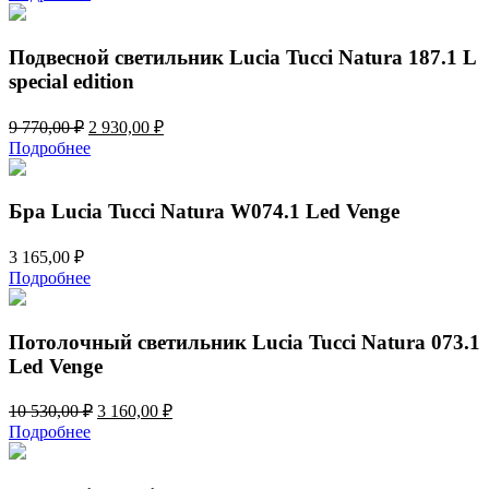
составляла
2
3
450,00 ₽.
065,00 ₽.
Подвесной светильник Lucia Tucci Natura 187.1 L
special edition
Первоначальная
Текущая
9 770,00
₽
2 930,00
₽
цена
цена:
Подробнее
составляла
2
9
930,00 ₽.
770,00 ₽.
Бра Lucia Tucci Natura W074.1 Led Venge
3 165,00
₽
Подробнее
Потолочный светильник Lucia Tucci Natura 073.1
Led Venge
Первоначальная
Текущая
10 530,00
₽
3 160,00
₽
цена
цена:
Подробнее
составляла
3
10
160,00 ₽.
530,00 ₽.