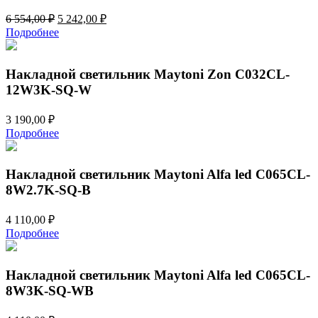
Первоначальная
Текущая
6 554,00
₽
5 242,00
₽
цена
цена:
Подробнее
составляла
5
6
242,00 ₽.
554,00 ₽.
Накладной светильник Maytoni Zon C032CL-
12W3K-SQ-W
3 190,00
₽
Подробнее
Накладной светильник Maytoni Alfa led C065CL-
8W2.7K-SQ-B
4 110,00
₽
Подробнее
Накладной светильник Maytoni Alfa led C065CL-
8W3K-SQ-WB