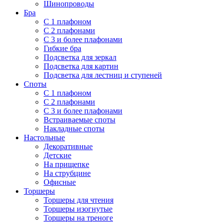
Шинопроводы
Бра
С 1 плафоном
С 2 плафонами
С 3 и более плафонами
Гибкие бра
Подсветка для зеркал
Подсветка для картин
Подсветка для лестниц и ступеней
Споты
С 1 плафоном
С 2 плафонами
С 3 и более плафонами
Встраиваемые споты
Накладные споты
Настольные
Декоративные
Детские
На прищепке
На струбцине
Офисные
Торшеры
Торшеры для чтения
Торшеры изогнутые
Торшеры на треноге