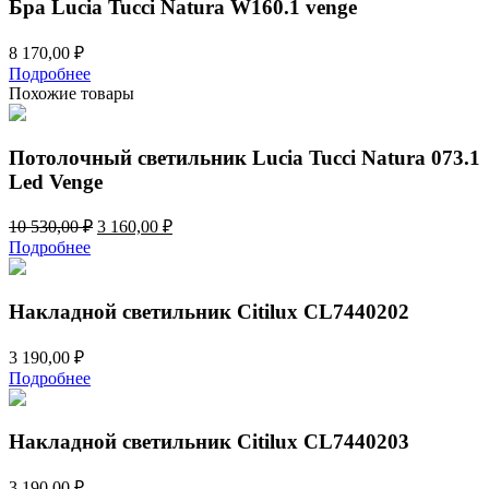
Бра Lucia Tucci Natura W160.1 venge
8 170,00
₽
Подробнее
Похожие товары
Потолочный светильник Lucia Tucci Natura 073.1
Led Venge
Первоначальная
Текущая
10 530,00
₽
3 160,00
₽
цена
цена:
Подробнее
составляла
3
10
160,00 ₽.
530,00 ₽.
Накладной светильник Citilux CL7440202
3 190,00
₽
Подробнее
Накладной светильник Citilux CL7440203
3 190,00
₽