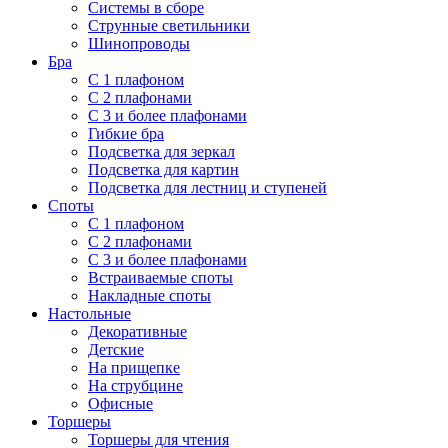
Системы в сборе
Струнные светильники
Шинопроводы
Бра
С 1 плафоном
С 2 плафонами
С 3 и более плафонами
Гибкие бра
Подсветка для зеркал
Подсветка для картин
Подсветка для лестниц и ступеней
Споты
С 1 плафоном
С 2 плафонами
С 3 и более плафонами
Встраиваемые споты
Накладные споты
Настольные
Декоративные
Детские
На прищепке
На струбцине
Офисные
Торшеры
Торшеры для чтения