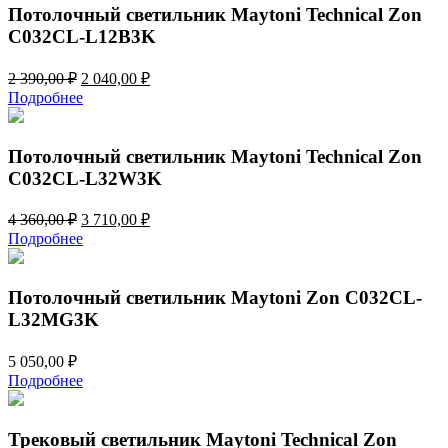
710,00 ₽.
Потолочный светильник Maytoni Technical Zon
C032CL-L12B3K
Первоначальная
Текущая
2 390,00
₽
2 040,00
₽
цена
цена:
Подробнее
составляла
2
2
040,00 ₽.
390,00 ₽.
Потолочный светильник Maytoni Technical Zon
C032CL-L32W3K
Первоначальная
Текущая
4 360,00
₽
3 710,00
₽
цена
цена:
Подробнее
составляла
3
4
710,00 ₽.
360,00 ₽.
Потолочный светильник Maytoni Zon C032CL-
L32MG3K
5 050,00
₽
Подробнее
Трековый светильник Maytoni Technical Zon