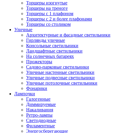
Торшеры изогнутые
Торшеры на треноге
Торшеры с 1 плафоном
Торшеры с 2 и более плафонами
Торшеры со столиком
Уличные
Архитектурные и фасадные светильники
Гирлянды уличные
Консольные светильники
Ландшафтные светильники
На солнечных батареях
Прожекторы
Садово-парковые светильники
Уличные настенные светильники
Уличные подвесные светильники
Уличные потолочные светильники
Фонарики
Лампочки
Галогенные
Диммируемые
Накаливания
Ретро-лампы
Светодиодные
Филаментные
Энергосберегающие