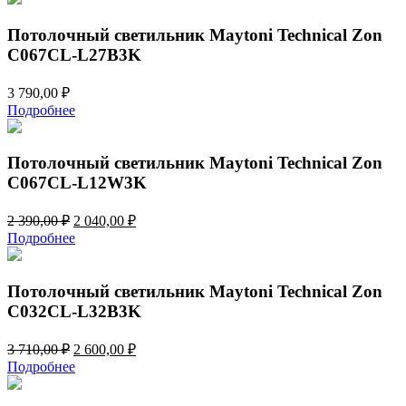
Потолочный светильник Maytoni Technical Zon
C067CL-L27B3K
3 790,00
₽
Подробнее
Потолочный светильник Maytoni Technical Zon
C067CL-L12W3K
Первоначальная
Текущая
2 390,00
₽
2 040,00
₽
цена
цена:
Подробнее
составляла
2
2
040,00 ₽.
390,00 ₽.
Потолочный светильник Maytoni Technical Zon
C032CL-L32B3K
Первоначальная
Текущая
3 710,00
₽
2 600,00
₽
цена
цена:
Подробнее
составляла
2
3
600,00 ₽.