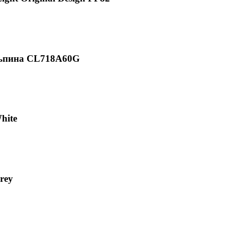
льпина CL718A60G
hite
rey