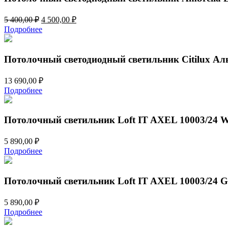
Первоначальная
Текущая
5 400,00
₽
4 500,00
₽
цена
цена:
Подробнее
составляла
4
5
500,00 ₽.
400,00 ₽.
Потолочный светодиодный светильник Citilux А
13 690,00
₽
Подробнее
Потолочный светильник Loft IT AXEL 10003/24 W
5 890,00
₽
Подробнее
Потолочный светильник Loft IT AXEL 10003/24 G
5 890,00
₽
Подробнее