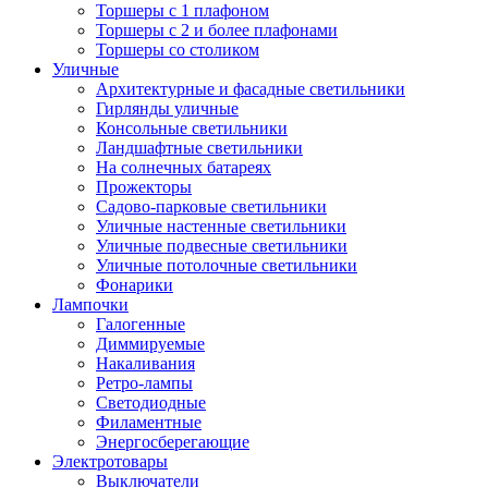
Торшеры с 1 плафоном
Торшеры с 2 и более плафонами
Торшеры со столиком
Уличные
Архитектурные и фасадные светильники
Гирлянды уличные
Консольные светильники
Ландшафтные светильники
На солнечных батареях
Прожекторы
Садово-парковые светильники
Уличные настенные светильники
Уличные подвесные светильники
Уличные потолочные светильники
Фонарики
Лампочки
Галогенные
Диммируемые
Накаливания
Ретро-лампы
Светодиодные
Филаментные
Энергосберегающие
Электротовары
Выключатели