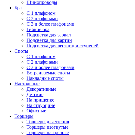
Шинопроводы
Бра
С 1 плафоном
С 2 плафонами
С 3 и более плафонами
Гибкие бра
Подсветка для зеркал
Подсветка для картин
Подсветка для лестниц и ступеней
Споты
С 1 плафоном
С 2 плафонами
С 3 и более плафонами
Встраиваемые споты
Накладные споты
Настольные
Декоративные
Детские
На прищепке
На струбцине
Офисные
Торшеры
Торшеры для чтения
Торшеры изогнутые
Торшеры на треноге