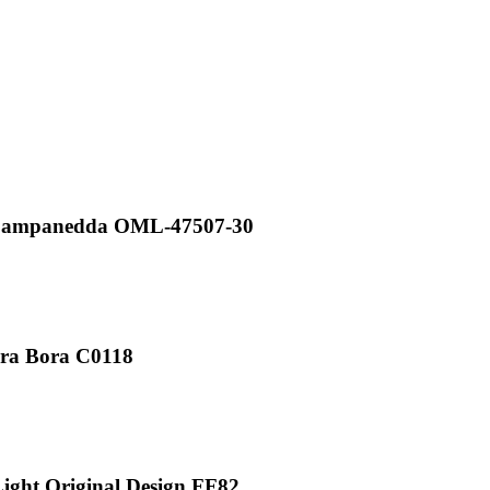
Campanedda OML-47507-30
ra Bora C0118
ght Original Design FF82