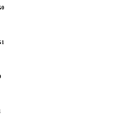
G0
G1
0
1