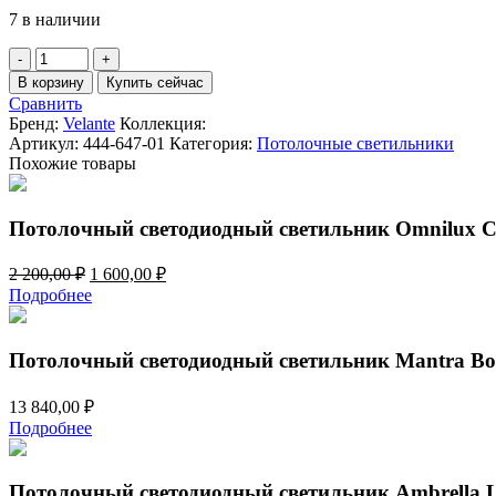
7 в наличии
Количество
товара
В корзину
Купить сейчас
Потолочный
Сравнить
светильник
Бренд:
Velante
Коллекция:
Velante
Артикул:
444-647-01
Категория:
Потолочные светильники
444-
Похожие товары
647-
01
Потолочный светодиодный светильник Omnilux 
Первоначальная
Текущая
2 200,00
₽
1 600,00
₽
цена
цена:
Подробнее
составляла
1
2
600,00 ₽.
200,00 ₽.
Потолочный светодиодный светильник Mantra Bo
13 840,00
₽
Подробнее
Потолочный светодиодный светильник Ambrella Li