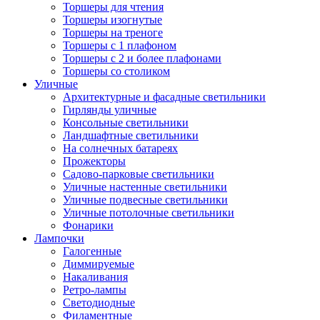
Торшеры для чтения
Торшеры изогнутые
Торшеры на треноге
Торшеры с 1 плафоном
Торшеры с 2 и более плафонами
Торшеры со столиком
Уличные
Архитектурные и фасадные светильники
Гирлянды уличные
Консольные светильники
Ландшафтные светильники
На солнечных батареях
Прожекторы
Садово-парковые светильники
Уличные настенные светильники
Уличные подвесные светильники
Уличные потолочные светильники
Фонарики
Лампочки
Галогенные
Диммируемые
Накаливания
Ретро-лампы
Светодиодные
Филаментные