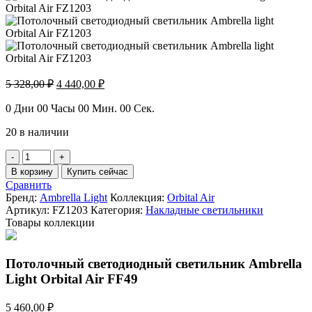
Первоначальная
Текущая
5 328,00
₽
4 440,00
₽
цена
цена:
составляла
4
0
Дни
00
Часы
00
Мин.
00
Сек.
5
440,00 ₽.
20 в наличии
328,00 ₽.
Количество
товара
В корзину
Купить сейчас
Потолочный
Сравнить
светодиодный
Бренд:
Ambrella Light
Коллекция:
Orbital Air
светильник
Артикул:
FZ1203
Категория:
Накладные светильники
Ambrella
Товары коллекции
light
Orbital
Air
Потолочный светодиодный светильник Ambrella
FZ1203
Light Orbital Air FF49
5 460,00
₽