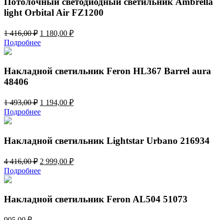
Потолочный светодиодный светильник Ambrella
light Orbital Air FZ1200
Первоначальная
Текущая
1 416,00
₽
1 180,00
₽
цена
цена:
Подробнее
составляла
1
1
180,00 ₽.
416,00 ₽.
Накладной светильник Feron HL367 Barrel aura
48406
Первоначальная
Текущая
1 493,00
₽
1 194,00
₽
цена
цена:
Подробнее
составляла
1
1
194,00 ₽.
493,00 ₽.
Накладной светильник Lightstar Urbano 216934
Первоначальная
Текущая
4 416,00
₽
2 999,00
₽
цена
цена:
Подробнее
составляла
2
4
999,00 ₽.
416,00 ₽.
Накладной светильник Feron AL504 51073
905,00
₽