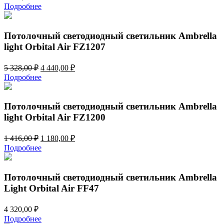
Подробнее
Потолочный светодиодный светильник Ambrella
light Orbital Air FZ1207
Первоначальная
Текущая
5 328,00
₽
4 440,00
₽
цена
цена:
Подробнее
составляла
4
5
440,00 ₽.
328,00 ₽.
Потолочный светодиодный светильник Ambrella
light Orbital Air FZ1200
Первоначальная
Текущая
1 416,00
₽
1 180,00
₽
цена
цена:
Подробнее
составляла
1
1
180,00 ₽.
416,00 ₽.
Потолочный светодиодный светильник Ambrella
Light Orbital Air FF47
4 320,00
₽
Подробнее