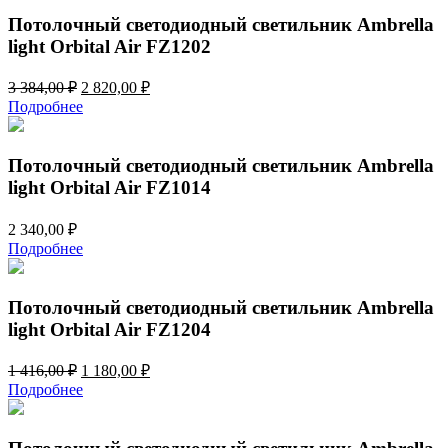
000,00 ₽.
Потолочный светодиодный светильник Ambrella
light Orbital Air FZ1202
Первоначальная
Текущая
3 384,00
₽
2 820,00
₽
цена
цена:
Подробнее
составляла
2
3
820,00 ₽.
384,00 ₽.
Потолочный светодиодный светильник Ambrella
light Orbital Air FZ1014
2 340,00
₽
Подробнее
Потолочный светодиодный светильник Ambrella
light Orbital Air FZ1204
Первоначальная
Текущая
1 416,00
₽
1 180,00
₽
цена
цена:
Подробнее
составляла
1
1
180,00 ₽.
416,00 ₽.