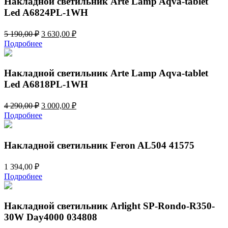
Накладной светильник Arte Lamp Aqva-tablet
Led A6824PL-1WH
Первоначальная
Текущая
5 190,00
₽
3 630,00
₽
цена
цена:
Подробнее
составляла
3
5
630,00 ₽.
190,00 ₽.
Накладной светильник Arte Lamp Aqva-tablet
Led A6818PL-1WH
Первоначальная
Текущая
4 290,00
₽
3 000,00
₽
цена
цена:
Подробнее
составляла
3
4
000,00 ₽.
290,00 ₽.
Накладной светильник Feron AL504 41575
1 394,00
₽
Подробнее
Накладной светильник Arlight SP-Rondo-R350-
30W Day4000 034808