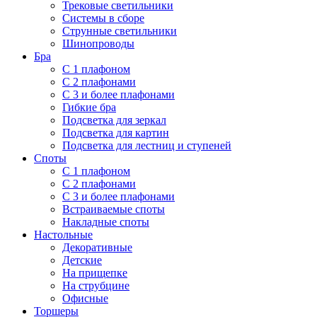
Трековые светильники
Системы в сборе
Струнные светильники
Шинопроводы
Бра
С 1 плафоном
С 2 плафонами
С 3 и более плафонами
Гибкие бра
Подсветка для зеркал
Подсветка для картин
Подсветка для лестниц и ступеней
Споты
С 1 плафоном
С 2 плафонами
С 3 и более плафонами
Встраиваемые споты
Накладные споты
Настольные
Декоративные
Детские
На прищепке
На струбцине
Офисные
Торшеры