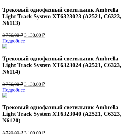
3
130,00 ₽.
756,00 ₽.
Трековый однофазный светильник Ambrella
Light Track System XT6323023 (A2521, C6323,
N6113)
Первоначальная
Текущая
3 756,00
₽
3 130,00
₽
цена
цена:
Подробнее
составляла
3
3
130,00 ₽.
756,00 ₽.
Трековый однофазный светильник Ambrella
Light Track System XT6323024 (A2521, C6323,
N6114)
Первоначальная
Текущая
3 756,00
₽
3 130,00
₽
цена
цена:
Подробнее
составляла
3
3
130,00 ₽.
756,00 ₽.
Трековый однофазный светильник Ambrella
Light Track System XT6323040 (A2521, C6323,
N6120)
Первоначальная
Текущая
3 720,00
₽
3 100,00
₽