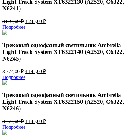
Light Track System XT6322130 (A2520, C6322,
N6241)
Первоначальная
Текущая
3 894,00
₽
3 245,00
₽
цена
цена:
Подробнее
составляла
3
3
245,00 ₽.
894,00 ₽.
Трековый однофазный светильник Ambrella
Light Track System XT6322140 (A2520, C6322,
N6245)
Первоначальная
Текущая
3 774,00
₽
3 145,00
₽
цена
цена:
Подробнее
составляла
3
3
145,00 ₽.
774,00 ₽.
Трековый однофазный светильник Ambrella
Light Track System XT6322150 (A2520, C6322,
N6246)
Первоначальная
Текущая
3 774,00
₽
3 145,00
₽
цена
цена:
Подробнее
составляла
3
3