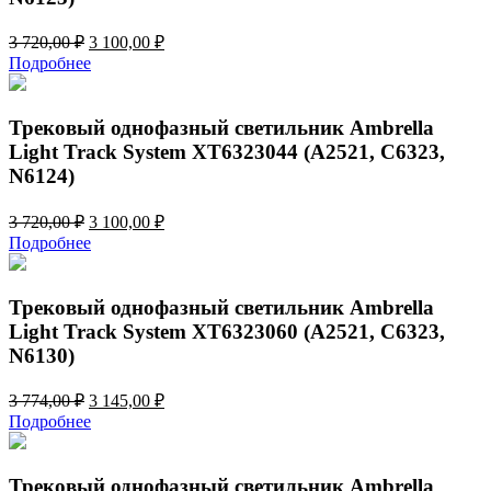
Первоначальная
Текущая
3 720,00
₽
3 100,00
₽
цена
цена:
Подробнее
составляла
3
3
100,00 ₽.
720,00 ₽.
Трековый однофазный светильник Ambrella
Light Track System XT6323044 (A2521, C6323,
N6124)
Первоначальная
Текущая
3 720,00
₽
3 100,00
₽
цена
цена:
Подробнее
составляла
3
3
100,00 ₽.
720,00 ₽.
Трековый однофазный светильник Ambrella
Light Track System XT6323060 (A2521, C6323,
N6130)
Первоначальная
Текущая
3 774,00
₽
3 145,00
₽
цена
цена:
Подробнее
составляла
3
3
145,00 ₽.
774,00 ₽.
Трековый однофазный светильник Ambrella