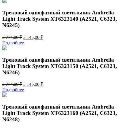
3
245,00 ₽.
894,00 ₽.
Трековый однофазный светильник Ambrella
Light Track System XT6323140 (A2521, C6323,
N6245)
Первоначальная
Текущая
3 774,00
₽
3 145,00
₽
цена
цена:
Подробнее
составляла
3
3
145,00 ₽.
774,00 ₽.
Трековый однофазный светильник Ambrella
Light Track System XT6323150 (A2521, C6323,
N6246)
Первоначальная
Текущая
3 774,00
₽
3 145,00
₽
цена
цена:
Подробнее
составляла
3
3
145,00 ₽.
774,00 ₽.
Трековый однофазный светильник Ambrella
Light Track System XT6323160 (A2521, C6323,
N6248)