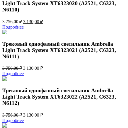
Light Track System XT6323020 (A2521, C6323,
N6110)
Первоначальная
Текущая
3 756,00
₽
3 130,00
₽
цена
цена:
Подробнее
составляла
3
3
130,00 ₽.
756,00 ₽.
Трековый однофазный светильник Ambrella
Light Track System XT6323021 (A2521, C6323,
N6111)
Первоначальная
Текущая
3 756,00
₽
3 130,00
₽
цена
цена:
Подробнее
составляла
3
3
130,00 ₽.
756,00 ₽.
Трековый однофазный светильник Ambrella
Light Track System XT6323022 (A2521, C6323,
N6112)
Первоначальная
Текущая
3 756,00
₽
3 130,00
₽
цена
цена:
Подробнее
составляла
3