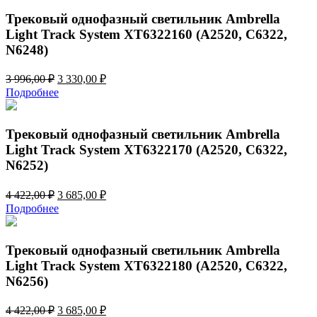
145,00 ₽.
774,00 ₽.
Трековый однофазный светильник Ambrella
Light Track System XT6322160 (A2520, C6322,
N6248)
Первоначальная
Текущая
3 996,00
₽
3 330,00
₽
цена
цена:
Подробнее
составляла
3
3
330,00 ₽.
996,00 ₽.
Трековый однофазный светильник Ambrella
Light Track System XT6322170 (A2520, C6322,
N6252)
Первоначальная
Текущая
4 422,00
₽
3 685,00
₽
цена
цена:
Подробнее
составляла
3
4
685,00 ₽.
422,00 ₽.
Трековый однофазный светильник Ambrella
Light Track System XT6322180 (A2520, C6322,
N6256)
Первоначальная
Текущая
4 422,00
₽
3 685,00
₽