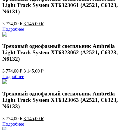
Light Track System XT6323061 (A2521, C6323,
N6131)
Первоначальная
Текущая
3 774,00
₽
3 145,00
₽
цена
цена:
Подробнее
составляла
3
3
145,00 ₽.
774,00 ₽.
Трековый однофазный светильник Ambrella
Light Track System XT6323062 (A2521, C6323,
N6132)
Первоначальная
Текущая
3 774,00
₽
3 145,00
₽
цена
цена:
Подробнее
составляла
3
3
145,00 ₽.
774,00 ₽.
Трековый однофазный светильник Ambrella
Light Track System XT6323063 (A2521, C6323,
N6133)
Первоначальная
Текущая
3 774,00
₽
3 145,00
₽
цена
цена:
Подробнее
составляла
3