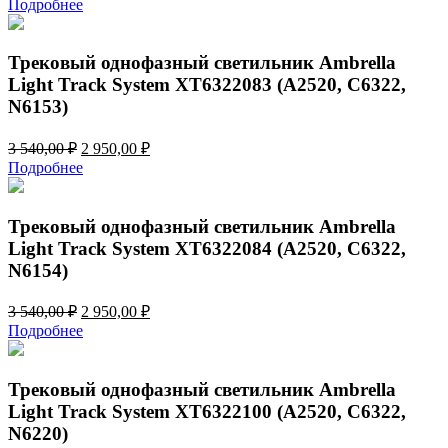
Подробнее
составляла
2
3
950,00 ₽.
540,00 ₽.
Трековый однофазный светильник Ambrella
Light Track System XT6322083 (A2520, C6322,
N6153)
Первоначальная
Текущая
3 540,00
₽
2 950,00
₽
цена
цена:
Подробнее
составляла
2
3
950,00 ₽.
540,00 ₽.
Трековый однофазный светильник Ambrella
Light Track System XT6322084 (A2520, C6322,
N6154)
Первоначальная
Текущая
3 540,00
₽
2 950,00
₽
цена
цена:
Подробнее
составляла
2
3
950,00 ₽.
540,00 ₽.
Трековый однофазный светильник Ambrella
Light Track System XT6322100 (A2520, C6322,
N6220)