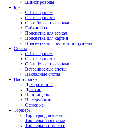
Шинопроводы
Бра
С 1 плафоном
С 2 плафонами
С 3 и более плафонами
Гибкие бра
Подсветка для зеркал
Подсветка для картин
Подсветка для лестниц и ступеней
Споты
С 1 плафоном
С 2 плафонами
С 3 и более плафонами
Встраиваемые споты
Накладные споты
Настольные
Декоративные
Детские
На прищепке
На струбцине
Офисные
Торшеры
Торшеры для чтения
Торшеры изогнутые
Торшеры на треноге