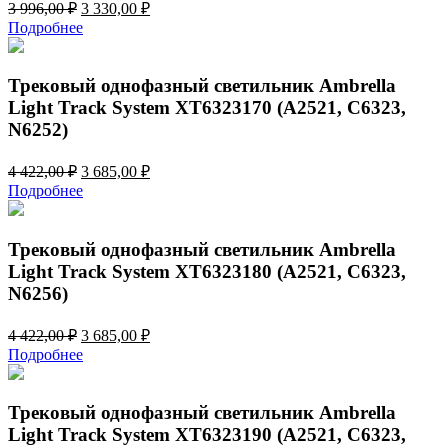
Первоначальная
Текущая
3 996,00
₽
3 330,00
₽
цена
цена:
Подробнее
составляла
3
3
330,00 ₽.
996,00 ₽.
Трековый однофазный светильник Ambrella
Light Track System XT6323170 (A2521, C6323,
N6252)
Первоначальная
Текущая
4 422,00
₽
3 685,00
₽
цена
цена:
Подробнее
составляла
3
4
685,00 ₽.
422,00 ₽.
Трековый однофазный светильник Ambrella
Light Track System XT6323180 (A2521, C6323,
N6256)
Первоначальная
Текущая
4 422,00
₽
3 685,00
₽
цена
цена:
Подробнее
составляла
3
4
685,00 ₽.
422,00 ₽.
Трековый однофазный светильник Ambrella
Light Track System XT6323190 (A2521, C6323,