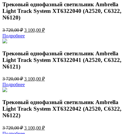
756,00 ₽.
Трековый однофазный светильник Ambrella
Light Track System XT6322040 (A2520, C6322,
N6120)
Первоначальная
Текущая
3 720,00
₽
3 100,00
₽
цена
цена:
Подробнее
составляла
3
3
100,00 ₽.
720,00 ₽.
Трековый однофазный светильник Ambrella
Light Track System XT6322041 (A2520, C6322,
N6121)
Первоначальная
Текущая
3 720,00
₽
3 100,00
₽
цена
цена:
Подробнее
составляла
3
3
100,00 ₽.
720,00 ₽.
Трековый однофазный светильник Ambrella
Light Track System XT6322042 (A2520, C6322,
N6122)
Первоначальная
Текущая
3 720,00
₽
3 100,00
₽
цена
цена:
Подробнее