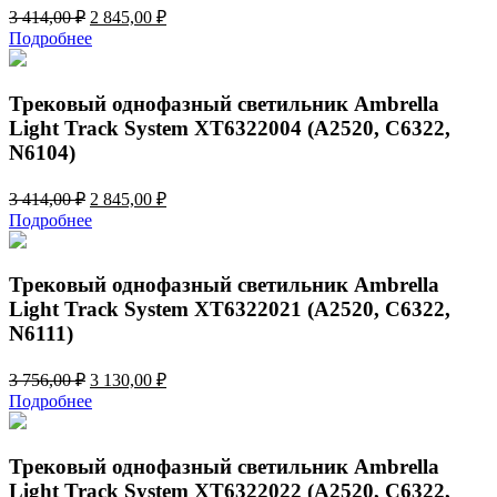
Первоначальная
Текущая
3 414,00
₽
2 845,00
₽
цена
цена:
Подробнее
составляла
2
3
845,00 ₽.
414,00 ₽.
Трековый однофазный светильник Ambrella
Light Track System XT6322004 (A2520, C6322,
N6104)
Первоначальная
Текущая
3 414,00
₽
2 845,00
₽
цена
цена:
Подробнее
составляла
2
3
845,00 ₽.
414,00 ₽.
Трековый однофазный светильник Ambrella
Light Track System XT6322021 (A2520, C6322,
N6111)
Первоначальная
Текущая
3 756,00
₽
3 130,00
₽
цена
цена:
Подробнее
составляла
3
3
130,00 ₽.
756,00 ₽.
Трековый однофазный светильник Ambrella
Light Track System XT6322022 (A2520, C6322,