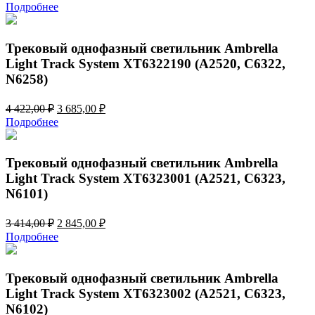
цена
цена:
Подробнее
составляла
3
4
685,00 ₽.
422,00 ₽.
Трековый однофазный светильник Ambrella
Light Track System XT6322190 (A2520, C6322,
N6258)
Первоначальная
Текущая
4 422,00
₽
3 685,00
₽
цена
цена:
Подробнее
составляла
3
4
685,00 ₽.
422,00 ₽.
Трековый однофазный светильник Ambrella
Light Track System XT6323001 (A2521, C6323,
N6101)
Первоначальная
Текущая
3 414,00
₽
2 845,00
₽
цена
цена:
Подробнее
составляла
2
3
845,00 ₽.
414,00 ₽.
Трековый однофазный светильник Ambrella
Light Track System XT6323002 (A2521, C6323,
N6102)