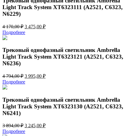
Трековый однофазный светильник Ambrella
Light Track System XT6323111 (A2521, C6323,
N6229)
Первоначальная
Текущая
4 170,00
₽
3 475,00
₽
цена
цена:
Подробнее
составляла
3
4
475,00 ₽.
170,00 ₽.
Трековый однофазный светильник Ambrella
Light Track System XT6323121 (A2521, C6323,
N6236)
Первоначальная
Текущая
4 794,00
₽
3 995,00
₽
цена
цена:
Подробнее
составляла
3
4
995,00 ₽.
794,00 ₽.
Трековый однофазный светильник Ambrella
Light Track System XT6323130 (A2521, C6323,
N6241)
Первоначальная
Текущая
3 894,00
₽
3 245,00
₽
цена
цена:
Подробнее
составляла
3