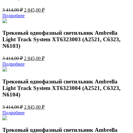
Первоначальная
Текущая
3 414,00
₽
2 845,00
₽
цена
цена:
Подробнее
составляла
2
3
845,00 ₽.
414,00 ₽.
Трековый однофазный светильник Ambrella
Light Track System XT6323003 (A2521, C6323,
N6103)
Первоначальная
Текущая
3 414,00
₽
2 845,00
₽
цена
цена:
Подробнее
составляла
2
3
845,00 ₽.
414,00 ₽.
Трековый однофазный светильник Ambrella
Light Track System XT6323004 (A2521, C6323,
N6104)
Первоначальная
Текущая
3 414,00
₽
2 845,00
₽
цена
цена:
Подробнее
составляла
2
3
845,00 ₽.
414,00 ₽.
Трековый однофазный светильник Ambrella