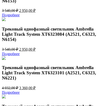
N6153)
Первоначальная
Текущая
3 540,00
₽
2 950,00
₽
цена
цена:
Подробнее
составляла
2
3
950,00 ₽.
540,00 ₽.
Трековый однофазный светильник Ambrella
Light Track System XT6323084 (A2521, C6323,
N6154)
Первоначальная
Текущая
3 540,00
₽
2 950,00
₽
цена
цена:
Подробнее
составляла
2
3
950,00 ₽.
540,00 ₽.
Трековый однофазный светильник Ambrella
Light Track System XT6323101 (A2521, C6323,
N6221)
Первоначальная
Текущая
4 032,00
₽
3 360,00
₽
цена
цена:
Подробнее
составляла
3
4
360,00 ₽.
032,00 ₽.