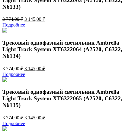
Light Track System XT6322063 (A2520, C6322,
N6133)
Первоначальная
Текущая
3 774,00
₽
3 145,00
₽
цена
цена:
Подробнее
составляла
3
3
145,00 ₽.
774,00 ₽.
Трековый однофазный светильник Ambrella
Light Track System XT6322064 (A2520, C6322,
N6134)
Первоначальная
Текущая
3 774,00
₽
3 145,00
₽
цена
цена:
Подробнее
составляла
3
3
145,00 ₽.
774,00 ₽.
Трековый однофазный светильник Ambrella
Light Track System XT6322065 (A2520, C6322,
N6135)
Первоначальная
Текущая
3 774,00
₽
3 145,00
₽
цена
цена:
Подробнее
составляла
3
3
145,00 ₽.