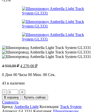
-13%
Первоначальная
Текущая
4 910,00
₽
4 270,00
₽
цена
цена:
составляла
4
0
Дни
00
Часы
00
Мин.
00
Сек.
4
270,00 ₽.
43 в наличии
910,00 ₽.
Количество
товара
В корзину
Купить сейчас
Шинопровод
Сравнить
Ambrella
Бренд:
Ambrella Light
Коллекция:
Track System
Light
Артикул:
GL3331
Категория:
Шинопроводы