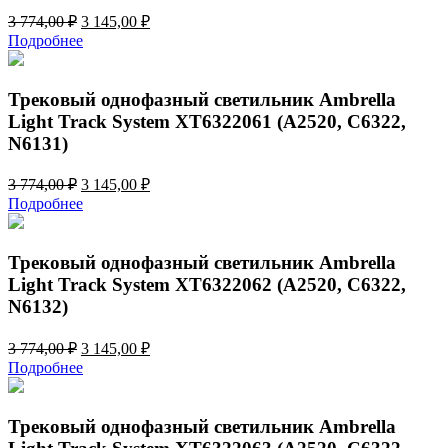
Первоначальная
Текущая
3 774,00
₽
3 145,00
₽
цена
цена:
Подробнее
составляла
3
3
145,00 ₽.
774,00 ₽.
Трековый однофазный светильник Ambrella
Light Track System XT6322061 (A2520, C6322,
N6131)
Первоначальная
Текущая
3 774,00
₽
3 145,00
₽
цена
цена:
Подробнее
составляла
3
3
145,00 ₽.
774,00 ₽.
Трековый однофазный светильник Ambrella
Light Track System XT6322062 (A2520, C6322,
N6132)
Первоначальная
Текущая
3 774,00
₽
3 145,00
₽
цена
цена:
Подробнее
составляла
3
3
145,00 ₽.
774,00 ₽.
Трековый однофазный светильник Ambrella