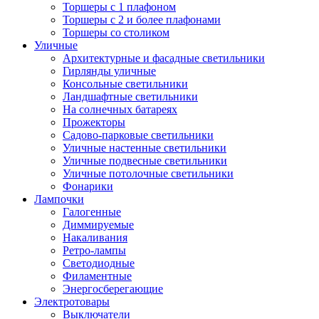
Торшеры с 1 плафоном
Торшеры с 2 и более плафонами
Торшеры со столиком
Уличные
Архитектурные и фасадные светильники
Гирлянды уличные
Консольные светильники
Ландшафтные светильники
На солнечных батареях
Прожекторы
Садово-парковые светильники
Уличные настенные светильники
Уличные подвесные светильники
Уличные потолочные светильники
Фонарики
Лампочки
Галогенные
Диммируемые
Накаливания
Ретро-лампы
Светодиодные
Филаментные
Энергосберегающие
Электротовары
Выключатели