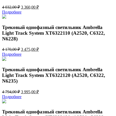
Первоначальная
Текущая
4 032,00
₽
3 360,00
₽
цена
цена:
Подробнее
составляла
3
4
360,00 ₽.
032,00 ₽.
Трековый однофазный светильник Ambrella
Light Track System XT6322110 (A2520, C6322,
N6228)
Первоначальная
Текущая
4 170,00
₽
3 475,00
₽
цена
цена:
Подробнее
составляла
3
4
475,00 ₽.
170,00 ₽.
Трековый однофазный светильник Ambrella
Light Track System XT6322120 (A2520, C6322,
N6235)
Первоначальная
Текущая
4 794,00
₽
3 995,00
₽
цена
цена:
Подробнее
составляла
3
4
995,00 ₽.
794,00 ₽.
Трековый однофазный светильник Ambrella