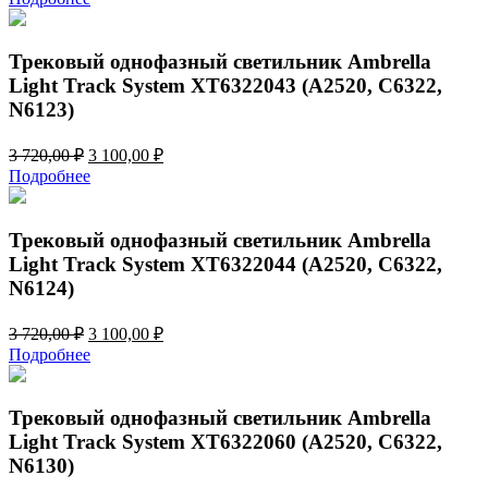
составляла
3
3
100,00 ₽.
720,00 ₽.
Трековый однофазный светильник Ambrella
Light Track System XT6322043 (A2520, C6322,
N6123)
Первоначальная
Текущая
3 720,00
₽
3 100,00
₽
цена
цена:
Подробнее
составляла
3
3
100,00 ₽.
720,00 ₽.
Трековый однофазный светильник Ambrella
Light Track System XT6322044 (A2520, C6322,
N6124)
Первоначальная
Текущая
3 720,00
₽
3 100,00
₽
цена
цена:
Подробнее
составляла
3
3
100,00 ₽.
720,00 ₽.
Трековый однофазный светильник Ambrella
Light Track System XT6322060 (A2520, C6322,
N6130)