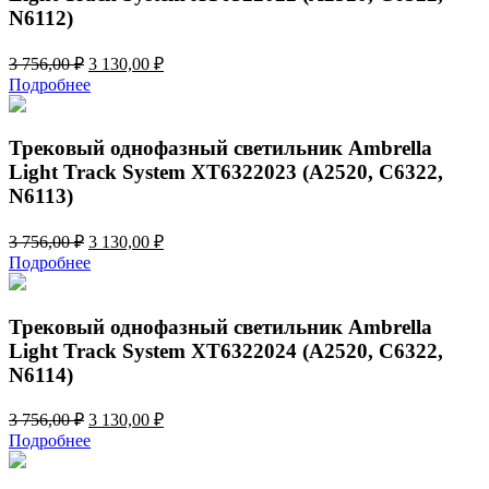
N6112)
Первоначальная
Текущая
3 756,00
₽
3 130,00
₽
цена
цена:
Подробнее
составляла
3
3
130,00 ₽.
756,00 ₽.
Трековый однофазный светильник Ambrella
Light Track System XT6322023 (A2520, C6322,
N6113)
Первоначальная
Текущая
3 756,00
₽
3 130,00
₽
цена
цена:
Подробнее
составляла
3
3
130,00 ₽.
756,00 ₽.
Трековый однофазный светильник Ambrella
Light Track System XT6322024 (A2520, C6322,
N6114)
Первоначальная
Текущая
3 756,00
₽
3 130,00
₽
цена
цена:
Подробнее
составляла
3
3
130,00 ₽.