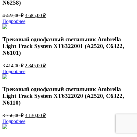
N6258)
Первоначальная
Текущая
4 422,00
₽
3 685,00
₽
цена
цена:
Подробнее
составляла
3
4
685,00 ₽.
422,00 ₽.
Трековый однофазный светильник Ambrella
Light Track System XT6322001 (A2520, C6322,
N6101)
Первоначальная
Текущая
3 414,00
₽
2 845,00
₽
цена
цена:
Подробнее
составляла
2
3
845,00 ₽.
414,00 ₽.
Трековый однофазный светильник Ambrella
Light Track System XT6322020 (A2520, C6322,
N6110)
Первоначальная
Текущая
3 756,00
₽
3 130,00
₽
цена
цена:
Подробнее
составляла
3
3
130,00 ₽.