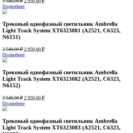
3 540,00
₽
2 950,00
₽
цена
цена:
Подробнее
составляла
2
3
950,00 ₽.
540,00 ₽.
Трековый однофазный светильник Ambrella
Light Track System XT6323081 (A2521, C6323,
N6151)
Первоначальная
Текущая
3 540,00
₽
2 950,00
₽
цена
цена:
Подробнее
составляла
2
3
950,00 ₽.
540,00 ₽.
Трековый однофазный светильник Ambrella
Light Track System XT6323082 (A2521, C6323,
N6152)
Первоначальная
Текущая
3 540,00
₽
2 950,00
₽
цена
цена:
Подробнее
составляла
2
3
950,00 ₽.
540,00 ₽.
Трековый однофазный светильник Ambrella
Light Track System XT6323083 (A2521, C6323,