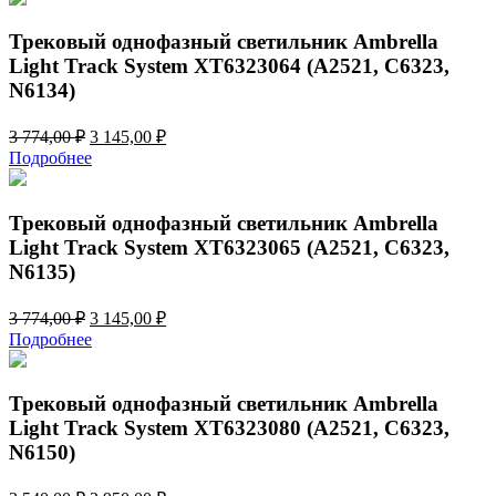
3
145,00 ₽.
774,00 ₽.
Трековый однофазный светильник Ambrella
Light Track System XT6323064 (A2521, C6323,
N6134)
Первоначальная
Текущая
3 774,00
₽
3 145,00
₽
цена
цена:
Подробнее
составляла
3
3
145,00 ₽.
774,00 ₽.
Трековый однофазный светильник Ambrella
Light Track System XT6323065 (A2521, C6323,
N6135)
Первоначальная
Текущая
3 774,00
₽
3 145,00
₽
цена
цена:
Подробнее
составляла
3
3
145,00 ₽.
774,00 ₽.
Трековый однофазный светильник Ambrella
Light Track System XT6323080 (A2521, C6323,
N6150)
Первоначальная
Текущая