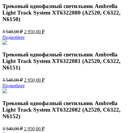
774,00 ₽.
Трековый однофазный светильник Ambrella
Light Track System XT6322080 (A2520, C6322,
N6150)
Первоначальная
Текущая
3 540,00
₽
2 950,00
₽
цена
цена:
Подробнее
составляла
2
3
950,00 ₽.
540,00 ₽.
Трековый однофазный светильник Ambrella
Light Track System XT6322081 (A2520, C6322,
N6151)
Первоначальная
Текущая
3 540,00
₽
2 950,00
₽
цена
цена:
Подробнее
составляла
2
3
950,00 ₽.
540,00 ₽.
Трековый однофазный светильник Ambrella
Light Track System XT6322082 (A2520, C6322,
N6152)
Первоначальная
Текущая
3 540,00
₽
2 950,00
₽
цена
цена: