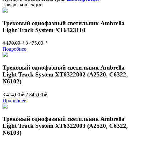
Track
Товары коллекции
System
GL3331
Трековый однофазный светильник Ambrella
Light Track System XT6323110
Первоначальная
Текущая
4 170,00
₽
3 475,00
₽
цена
цена:
Подробнее
составляла
3
4
475,00 ₽.
170,00 ₽.
Трековый однофазный светильник Ambrella
Light Track System XT6322002 (A2520, C6322,
N6102)
Первоначальная
Текущая
3 414,00
₽
2 845,00
₽
цена
цена:
Подробнее
составляла
2
3
845,00 ₽.
414,00 ₽.
Трековый однофазный светильник Ambrella
Light Track System XT6322003 (A2520, C6322,
N6103)