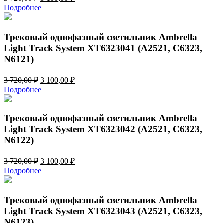
цена
цена:
Подробнее
составляла
3
3
100,00 ₽.
720,00 ₽.
Трековый однофазный светильник Ambrella
Light Track System XT6323041 (A2521, C6323,
N6121)
Первоначальная
Текущая
3 720,00
₽
3 100,00
₽
цена
цена:
Подробнее
составляла
3
3
100,00 ₽.
720,00 ₽.
Трековый однофазный светильник Ambrella
Light Track System XT6323042 (A2521, C6323,
N6122)
Первоначальная
Текущая
3 720,00
₽
3 100,00
₽
цена
цена:
Подробнее
составляла
3
3
100,00 ₽.
720,00 ₽.
Трековый однофазный светильник Ambrella
Light Track System XT6323043 (A2521, C6323,
N6123)