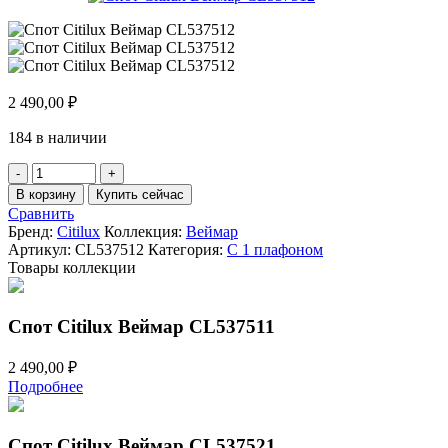
2 490,00
₽
184 в наличии
Количество
товара
В корзину
Купить сейчас
Спот
Сравнить
Citilux
Бренд:
Citilux
Коллекция:
Веймар
Веймар
Артикул:
CL537512
Категория:
С 1 плафоном
CL537512
Товары коллекции
Спот Citilux Веймар CL537511
2 490,00
₽
Подробнее
Спот Citilux Веймар CL537521