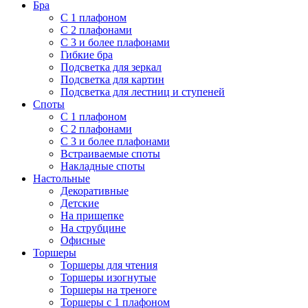
Бра
С 1 плафоном
С 2 плафонами
С 3 и более плафонами
Гибкие бра
Подсветка для зеркал
Подсветка для картин
Подсветка для лестниц и ступеней
Споты
С 1 плафоном
С 2 плафонами
С 3 и более плафонами
Встраиваемые споты
Накладные споты
Настольные
Декоративные
Детские
На прищепке
На струбцине
Офисные
Торшеры
Торшеры для чтения
Торшеры изогнутые
Торшеры на треноге
Торшеры с 1 плафоном