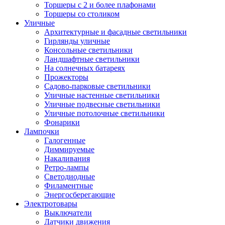
Торшеры с 2 и более плафонами
Торшеры со столиком
Уличные
Архитектурные и фасадные светильники
Гирлянды уличные
Консольные светильники
Ландшафтные светильники
На солнечных батареях
Прожекторы
Садово-парковые светильники
Уличные настенные светильники
Уличные подвесные светильники
Уличные потолочные светильники
Фонарики
Лампочки
Галогенные
Диммируемые
Накаливания
Ретро-лампы
Светодиодные
Филаментные
Энергосберегающие
Электротовары
Выключатели
Датчики движения