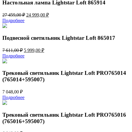
Настольная лампа Lightstar Loft 865914
Первоначальная
Текущая
27 459,00
₽
24 999,00
₽
цена
цена:
Подробнее
составляла
24
27
999,00 ₽.
459,00 ₽.
Подвесной светильник Lightstar Loft 865017
Первоначальная
Текущая
7 611,00
₽
5 999,00
₽
цена
цена:
Подробнее
составляла
5
7
999,00 ₽.
611,00 ₽.
Трековый светильник Lightstar Loft PRO765014
(765014+595007)
7 048,00
₽
Подробнее
Трековый светильник Lightstar Loft PRO765016
(765016+595007)