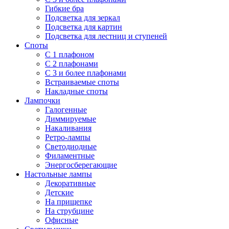
Гибкие бра
Подсветка для зеркал
Подсветка для картин
Подсветка для лестниц и ступеней
Споты
С 1 плафоном
С 2 плафонами
С 3 и более плафонами
Встраиваемые споты
Накладные споты
Лампочки
Галогенные
Диммируемые
Накаливания
Ретро-лампы
Светодиодные
Филаментные
Энергосберегающие
Настольные лампы
Декоративные
Детские
На прищепке
На струбцине
Офисные