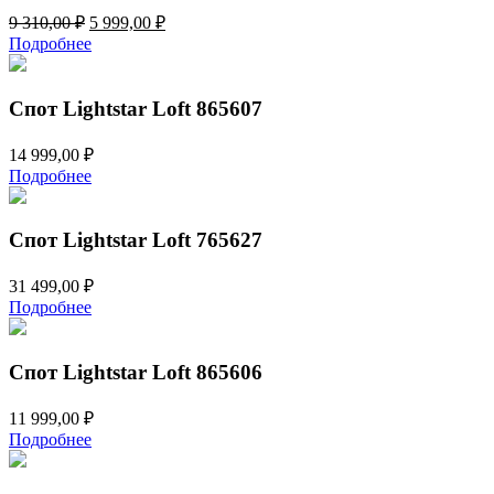
Первоначальная
Текущая
9 310,00
₽
5 999,00
₽
цена
цена:
Подробнее
составляла
5
9
999,00 ₽.
310,00 ₽.
Спот Lightstar Loft 865607
14 999,00
₽
Подробнее
Спот Lightstar Loft 765627
31 499,00
₽
Подробнее
Спот Lightstar Loft 865606
11 999,00
₽
Подробнее