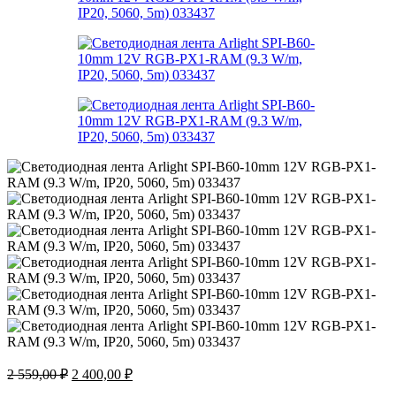
Первоначальная
Текущая
2 559,00
₽
2 400,00
₽
цена
цена: