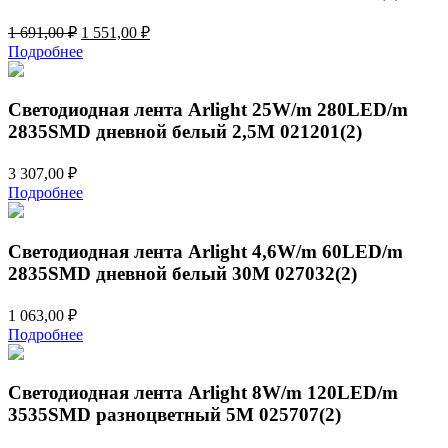
Первоначальная
Текущая
1 691,00
₽
1 551,00
₽
цена
цена:
Подробнее
составляла
1
1
551,00 ₽.
691,00 ₽.
Светодиодная лента Arlight 25W/m 280LED/m
2835SMD дневной белый 2,5M 021201(2)
3 307,00
₽
Подробнее
Светодиодная лента Arlight 4,6W/m 60LED/m
2835SMD дневной белый 30M 027032(2)
1 063,00
₽
Подробнее
Светодиодная лента Arlight 8W/m 120LED/m
3535SMD разноцветный 5M 025707(2)