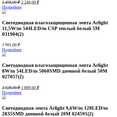
Первоначальная
Текущая
2 458,00
₽
2 249,00
₽
цена
цена:
Подробнее
составляла
2
2
249,00 ₽.
458,00 ₽.
Светодиодная влагозащищенная лента Arlight
11,5W/m 544LED/m CSP теплый белый 5M
031904(2)
1 991,00
₽
Подробнее
Светодиодная влагозащищенная лента Arlight
8W/m 54LED/m 5060SMD дневной белый 50M
027057(2)
Первоначальная
Текущая
2 028,00
₽
1 899,00
₽
цена
цена:
Подробнее
составляла
1
2
899,00 ₽.
028,00 ₽.
Светодиодная лента Arlight 9,6W/m 120LED/m
2835SMD дневной белый 20M 024591(2)