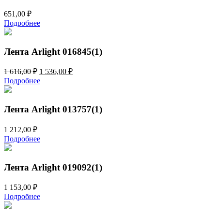
651,00
₽
Подробнее
Лента Arlight 016845(1)
Первоначальная
Текущая
1 616,00
₽
1 536,00
₽
цена
цена:
Подробнее
составляла
1
1
536,00 ₽.
616,00 ₽.
Лента Arlight 013757(1)
1 212,00
₽
Подробнее
Лента Arlight 019092(1)
1 153,00
₽
Подробнее