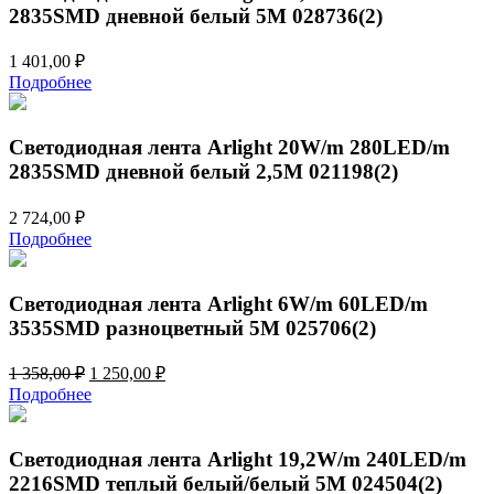
2835SMD дневной белый 5M 028736(2)
1 401,00
₽
Подробнее
Светодиодная лента Arlight 20W/m 280LED/m
2835SMD дневной белый 2,5M 021198(2)
2 724,00
₽
Подробнее
Светодиодная лента Arlight 6W/m 60LED/m
3535SMD разноцветный 5M 025706(2)
Первоначальная
Текущая
1 358,00
₽
1 250,00
₽
цена
цена:
Подробнее
составляла
1
1
250,00 ₽.
358,00 ₽.
Светодиодная лента Arlight 19,2W/m 240LED/m
2216SMD теплый белый/белый 5M 024504(2)