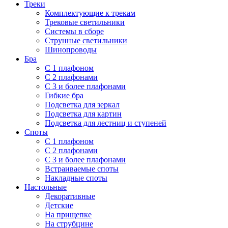
Треки
Комплектующие к трекам
Трековые светильники
Системы в сборе
Струнные светильники
Шинопроводы
Бра
С 1 плафоном
С 2 плафонами
С 3 и более плафонами
Гибкие бра
Подсветка для зеркал
Подсветка для картин
Подсветка для лестниц и ступеней
Споты
С 1 плафоном
С 2 плафонами
С 3 и более плафонами
Встраиваемые споты
Накладные споты
Настольные
Декоративные
Детские
На прищепке
На струбцине