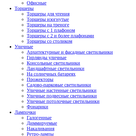
Офисные
Торшеры
Торшеры для чтения
Торшеры изогнутые
Торшеры на треноге
Торшеры с 1 плафоном
Торшеры с 2 и более плафонами
Торшеры со столиком
Уличные
Архитектурные и фасадные светильники
Гирлянды уличные
Консольные светильники
Ландшафтные светильники
На солнечных батареях
Прожекторы
Садово-парковые светильники
Уличные настенные светильники
Уличные подвесные светильники
Уличные потолочные светильники
Фонарики
Лампочки
Галогенные
Диммируемые
Накаливания
Ретро-лампы