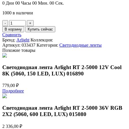
составляла
2
0
Дни
00
Часы
00
Мин.
00
Сек.
2
400,00 ₽.
1000 в наличии
559,00 ₽.
Количество
товара
В корзину
Купить сейчас
Светодиодная
Сравнить
лента
Бренд:
Arlight
Коллекция:
Arlight
Артикул:
033437
Категория:
Светодиодные ленты
SPI-
Похожие товары
B60-
10mm
12V
Светодиодная лента Arlight RT 2-5000 12V Cool
RGB-
8K (5060, 150 LED, LUX) 016890
PX1-
RAM
(9.3
779,00
₽
W/m,
Подробнее
IP20,
5060,
5m)
Светодиодная лента Arlight RT 2-5000 36V RGB
033437
2X2 (5060, 600 LED, LUX) 015080
2 336,00
₽