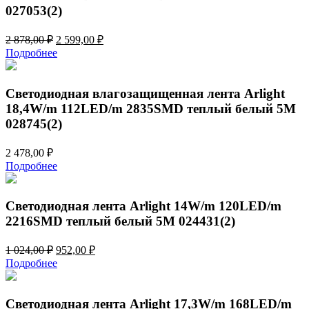
027053(2)
Первоначальная
Текущая
2 878,00
₽
2 599,00
₽
цена
цена:
Подробнее
составляла
2
2
599,00 ₽.
878,00 ₽.
Светодиодная влагозащищенная лента Arlight
18,4W/m 112LED/m 2835SMD теплый белый 5M
028745(2)
2 478,00
₽
Подробнее
Светодиодная лента Arlight 14W/m 120LED/m
2216SMD теплый белый 5M 024431(2)
Первоначальная
Текущая
1 024,00
₽
952,00
₽
цена
цена:
Подробнее
составляла
952,00 ₽.
1
024,00 ₽.
Светодиодная лента Arlight 17,3W/m 168LED/m