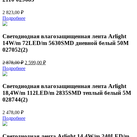
2 823,00
₽
Подробнее
Светодиодная влагозащищенная лента Arlight
14W/m 72LED/m 5630SMD дневной белый 50M
027052(2)
Первоначальная
Текущая
2 878,00
₽
2 599,00
₽
цена
цена:
Подробнее
составляла
2
2
599,00 ₽.
878,00 ₽.
Светодиодная влагозащищенная лента Arlight
18,4W/m 112LED/m 2835SMD теплый белый 5M
028744(2)
2 478,00
₽
Подробнее
Светодиодная лента Arlight 14,4W/m 240LED/m