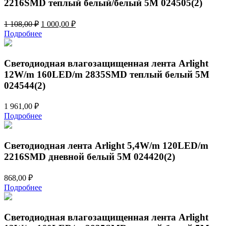
2216SMD теплый белый/белый 5M 024505(2)
Первоначальная
Текущая
1 108,00
₽
1 000,00
₽
цена
цена:
Подробнее
составляла
1
1
000,00 ₽.
108,00 ₽.
Светодиодная влагозащищенная лента Arlight
12W/m 160LED/m 2835SMD теплый белый 5M
024544(2)
1 961,00
₽
Подробнее
Светодиодная лента Arlight 5,4W/m 120LED/m
2216SMD дневной белый 5M 024420(2)
868,00
₽
Подробнее
Светодиодная влагозащищенная лента Arlight