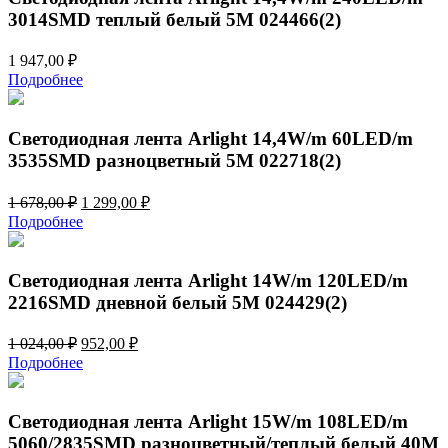
3014SMD теплый белый 5M 024466(2)
1 947,00
₽
Подробнее
Светодиодная лента Arlight 14,4W/m 60LED/m
3535SMD разноцветный 5M 022718(2)
Первоначальная
Текущая
1 678,00
₽
1 299,00
₽
цена
цена:
Подробнее
составляла
1
1
299,00 ₽.
678,00 ₽.
Светодиодная лента Arlight 14W/m 120LED/m
2216SMD дневной белый 5M 024429(2)
Первоначальная
Текущая
1 024,00
₽
952,00
₽
цена
цена:
Подробнее
составляла
952,00 ₽.
1
024,00 ₽.
Светодиодная лента Arlight 15W/m 108LED/m
5060/2835SMD разноцветный/теплый белый 40M