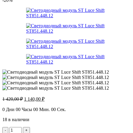
-20%
Первоначальная
Текущая
1 420,00
₽
1 140,00
₽
цена
цена:
составляла
1
0
Дни
00
Часы
00
Мин.
00
Сек.
1
140,00 ₽.
18 в наличии
420,00 ₽.
Количество