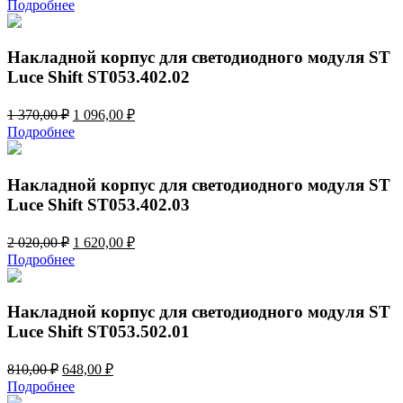
цена
цена:
Подробнее
составляла
666,00 ₽.
740,00 ₽.
Накладной корпус для светодиодного модуля ST
Luce Shift ST053.402.02
Первоначальная
Текущая
1 370,00
₽
1 096,00
₽
цена
цена:
Подробнее
составляла
1
1
096,00 ₽.
370,00 ₽.
Накладной корпус для светодиодного модуля ST
Luce Shift ST053.402.03
Первоначальная
Текущая
2 020,00
₽
1 620,00
₽
цена
цена:
Подробнее
составляла
1
2
620,00 ₽.
020,00 ₽.
Накладной корпус для светодиодного модуля ST
Luce Shift ST053.502.01
Первоначальная
Текущая
810,00
₽
648,00
₽
цена
цена:
Подробнее
составляла
648,00 ₽.