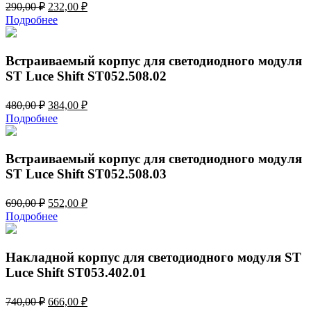
Первоначальная
Текущая
290,00
₽
232,00
₽
цена
цена:
Подробнее
составляла
232,00 ₽.
290,00 ₽.
Встраиваемый корпус для светодиодного модуля
ST Luce Shift ST052.508.02
Первоначальная
Текущая
480,00
₽
384,00
₽
цена
цена:
Подробнее
составляла
384,00 ₽.
480,00 ₽.
Встраиваемый корпус для светодиодного модуля
ST Luce Shift ST052.508.03
Первоначальная
Текущая
690,00
₽
552,00
₽
цена
цена:
Подробнее
составляла
552,00 ₽.
690,00 ₽.
Накладной корпус для светодиодного модуля ST
Luce Shift ST053.402.01
Первоначальная
Текущая
740,00
₽
666,00
₽