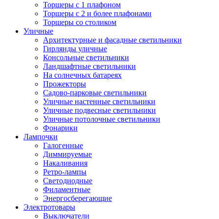
Торшеры с 1 плафоном
Торшеры с 2 и более плафонами
Торшеры со столиком
Уличные
Архитектурные и фасадные светильники
Гирлянды уличные
Консольные светильники
Ландшафтные светильники
На солнечных батареях
Прожекторы
Садово-парковые светильники
Уличные настенные светильники
Уличные подвесные светильники
Уличные потолочные светильники
Фонарики
Лампочки
Галогенные
Диммируемые
Накаливания
Ретро-лампы
Светодиодные
Филаментные
Энергосберегающие
Электротовары
Выключатели