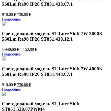
560Lm Ra90 IP20 ST851.438.07.1
Первоначальная
Текущая
910,00
₽
730,00
₽
цена
цена:
Подробнее
составляла
730,00 ₽.
910,00 ₽.
Светодиодный модуль ST Luce Shift 7W 3000K
560Lm Ra90 IP20 ST851.438.12.1
Первоначальная
Текущая
1 440,00
₽
1 152,00
₽
цена
цена:
Подробнее
составляла
1
1
152,00 ₽.
440,00 ₽.
Светодиодный модуль ST Luce Shift 7W 4000K
560Lm Ra90 IP20 ST851.448.07.1
Первоначальная
Текущая
910,00
₽
730,00
₽
цена
цена:
Подробнее
составляла
730,00 ₽.
910,00 ₽.
Светодиодный модуль ST Luce Shift
ST851.538.07PWM4