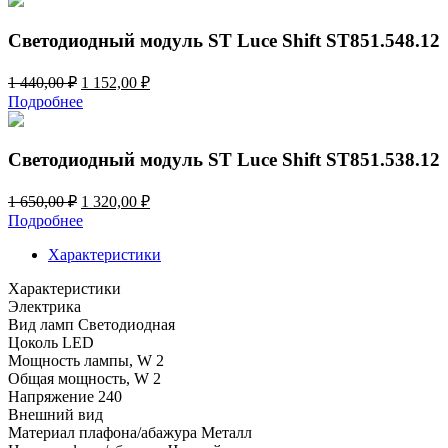
1
010,00 ₽.
Светодиодный модуль ST Luce Shift ST851.548.12
Первоначальная
Текущая
1 440,00
₽
1 152,00
₽
цена
цена:
Подробнее
составляла
1
1
152,00 ₽.
440,00 ₽.
Светодиодный модуль ST Luce Shift ST851.538.12
Первоначальная
Текущая
1 650,00
₽
1 320,00
₽
цена
цена:
Подробнее
составляла
1
1
Характеристики
320,00 ₽.
650,00 ₽.
Характеристики
Электрика
Вид ламп
Светодиодная
Цоколь
LED
Мощность лампы, W
2
Общая мощность, W
2
Напряжение
240
Внешний вид
Материал плафона/абажура
Металл