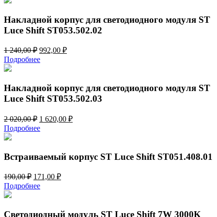
810,00 ₽.
Накладной корпус для светодиодного модуля ST
Luce Shift ST053.502.02
Первоначальная
Текущая
1 240,00
₽
992,00
₽
цена
цена:
Подробнее
составляла
992,00 ₽.
1
240,00 ₽.
Накладной корпус для светодиодного модуля ST
Luce Shift ST053.502.03
Первоначальная
Текущая
2 020,00
₽
1 620,00
₽
цена
цена:
Подробнее
составляла
1
2
620,00 ₽.
020,00 ₽.
Встраиваемый корпус ST Luce Shift ST051.408.01
Первоначальная
Текущая
190,00
₽
171,00
₽
цена
цена:
Подробнее
составляла
171,00 ₽.
190,00 ₽.
Светодиодный модуль ST Luce Shift 7W 3000K