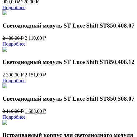
Первоначальная
Текущая
900,00
₽
720,00
₽
цена
цена:
Подробнее
составляла
720,00 ₽.
900,00 ₽.
Светодиодный модуль ST Luce Shift ST850.408.07
Первоначальная
Текущая
2 480,00
₽
2 110,00
₽
цена
цена:
Подробнее
составляла
2
2
110,00 ₽.
480,00 ₽.
Светодиодный модуль ST Luce Shift ST850.408.12
Первоначальная
Текущая
2 390,00
₽
2 151,00
₽
цена
цена:
Подробнее
составляла
2
2
151,00 ₽.
390,00 ₽.
Светодиодный модуль ST Luce Shift ST850.508.07
Первоначальная
Текущая
2 110,00
₽
1 688,00
₽
цена
цена:
Подробнее
составляла
1
2
688,00 ₽.
110,00 ₽.
Встраиваемый корпус для светодиодного модуля