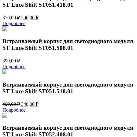
ST Luce Shift ST051.418.01
Первоначальная
Текущая
370,00
₽
296,00
₽
цена
цена:
Подробнее
составляла
296,00 ₽.
370,00 ₽.
Встраиваемый корпус для светодиодного модуля
ST Luce Shift ST051.508.01
390,00
₽
Подробнее
Встраиваемый корпус для светодиодного модуля
ST Luce Shift ST051.518.01
Первоначальная
Текущая
400,00
₽
340,00
₽
цена
цена:
Подробнее
составляла
340,00 ₽.
400,00 ₽.
Встраиваемый корпус для светодиодного модуля
ST Luce Shift ST052.408.01