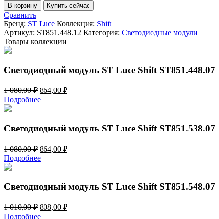
товара
В корзину
Купить сейчас
Светодиодный
Сравнить
модуль
Бренд:
ST Luce
Коллекция:
Shift
ST
Артикул:
ST851.448.12
Категория:
Светодиодные модули
Luce
Товары коллекции
Shift
ST851.448.12
Светодиодный модуль ST Luce Shift ST851.448.07
Первоначальная
Текущая
1 080,00
₽
864,00
₽
цена
цена:
Подробнее
составляла
864,00 ₽.
1
080,00 ₽.
Светодиодный модуль ST Luce Shift ST851.538.07
Первоначальная
Текущая
1 080,00
₽
864,00
₽
цена
цена:
Подробнее
составляла
864,00 ₽.
1
080,00 ₽.
Светодиодный модуль ST Luce Shift ST851.548.07
Первоначальная
Текущая
1 010,00
₽
808,00
₽
цена
цена:
Подробнее