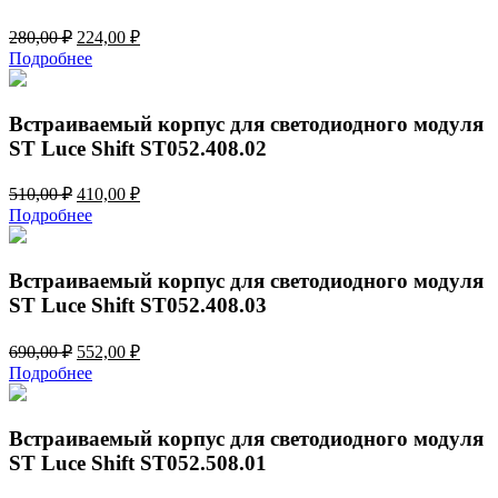
Первоначальная
Текущая
280,00
₽
224,00
₽
цена
цена:
Подробнее
составляла
224,00 ₽.
280,00 ₽.
Встраиваемый корпус для светодиодного модуля
ST Luce Shift ST052.408.02
Первоначальная
Текущая
510,00
₽
410,00
₽
цена
цена:
Подробнее
составляла
410,00 ₽.
510,00 ₽.
Встраиваемый корпус для светодиодного модуля
ST Luce Shift ST052.408.03
Первоначальная
Текущая
690,00
₽
552,00
₽
цена
цена:
Подробнее
составляла
552,00 ₽.
690,00 ₽.
Встраиваемый корпус для светодиодного модуля
ST Luce Shift ST052.508.01