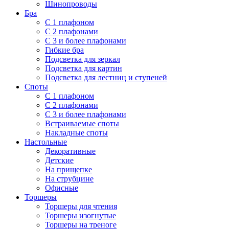
Шинопроводы
Бра
С 1 плафоном
С 2 плафонами
С 3 и более плафонами
Гибкие бра
Подсветка для зеркал
Подсветка для картин
Подсветка для лестниц и ступеней
Споты
С 1 плафоном
С 2 плафонами
С 3 и более плафонами
Встраиваемые споты
Накладные споты
Настольные
Декоративные
Детские
На прищепке
На струбцине
Офисные
Торшеры
Торшеры для чтения
Торшеры изогнутые
Торшеры на треноге