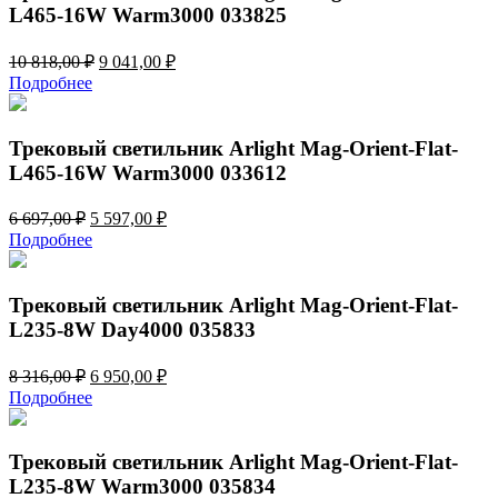
L465-16W Warm3000 033825
Первоначальная
Текущая
10 818,00
₽
9 041,00
₽
цена
цена:
Подробнее
составляла
9
10
041,00 ₽.
818,00 ₽.
Трековый светильник Arlight Mag-Orient-Flat-
L465-16W Warm3000 033612
Первоначальная
Текущая
6 697,00
₽
5 597,00
₽
цена
цена:
Подробнее
составляла
5
6
597,00 ₽.
697,00 ₽.
Трековый светильник Arlight Mag-Orient-Flat-
L235-8W Day4000 035833
Первоначальная
Текущая
8 316,00
₽
6 950,00
₽
цена
цена:
Подробнее
составляла
6
8
950,00 ₽.
316,00 ₽.
Трековый светильник Arlight Mag-Orient-Flat-
L235-8W Warm3000 035834