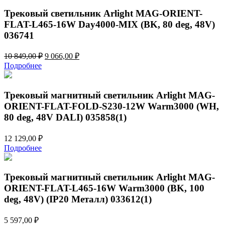
041,00 ₽.
818,00 ₽.
Трековый светильник Arlight MAG-ORIENT-
FLAT-L465-16W Day4000-MIX (BK, 80 deg, 48V)
036741
Первоначальная
Текущая
10 849,00
₽
9 066,00
₽
цена
цена:
Подробнее
составляла
9
10
066,00 ₽.
849,00 ₽.
Трековый магнитный светильник Arlight MAG-
ORIENT-FLAT-FOLD-S230-12W Warm3000 (WH,
80 deg, 48V DALI) 035858(1)
12 129,00
₽
Подробнее
Трековый магнитный светильник Arlight MAG-
ORIENT-FLAT-L465-16W Warm3000 (BK, 100
deg, 48V) (IP20 Металл) 033612(1)
5 597,00
₽