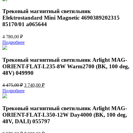
Трековый магнитный светильник
Elektrostandard Mini Magnetic 4690389202315
85170/01 a065644
4 780,00
₽
Подробнее
Трековый магнитный светильник Arlight MAG-
ORIENT-FLAT-L235-8W Warm2700 (BK, 100 deg,
48V) 049990
Первоначальная
Текущая
4 475,00
₽
3 740,00
₽
цена
цена:
Подробнее
составляла
3
4
740,00 ₽.
475,00 ₽.
Трековый магнитный светильник Arlight MAG-
ORIENT-FLAT-L350-12W Day4000 (BK, 100 deg,
48V, DALI) 055797
Первоначальная
Текущая