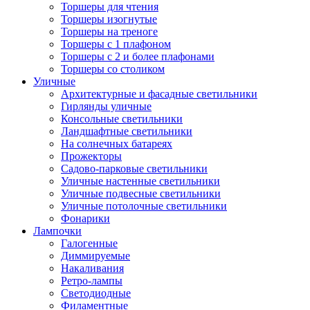
Торшеры для чтения
Торшеры изогнутые
Торшеры на треноге
Торшеры с 1 плафоном
Торшеры с 2 и более плафонами
Торшеры со столиком
Уличные
Архитектурные и фасадные светильники
Гирлянды уличные
Консольные светильники
Ландшафтные светильники
На солнечных батареях
Прожекторы
Садово-парковые светильники
Уличные настенные светильники
Уличные подвесные светильники
Уличные потолочные светильники
Фонарики
Лампочки
Галогенные
Диммируемые
Накаливания
Ретро-лампы
Светодиодные
Филаментные