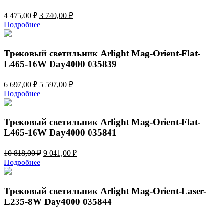
Первоначальная
Текущая
4 475,00
₽
3 740,00
₽
цена
цена:
Подробнее
составляла
3
4
740,00 ₽.
475,00 ₽.
Трековый светильник Arlight Mag-Orient-Flat-
L465-16W Day4000 035839
Первоначальная
Текущая
6 697,00
₽
5 597,00
₽
цена
цена:
Подробнее
составляла
5
6
597,00 ₽.
697,00 ₽.
Трековый светильник Arlight Mag-Orient-Flat-
L465-16W Day4000 035841
Первоначальная
Текущая
10 818,00
₽
9 041,00
₽
цена
цена:
Подробнее
составляла
9
10
041,00 ₽.
818,00 ₽.
Трековый светильник Arlight Mag-Orient-Laser-
L235-8W Day4000 035844