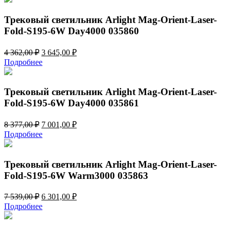
11
992,00 ₽.
956,00 ₽.
Трековый светильник Arlight Mag-Orient-Laser-
Fold-S195-6W Day4000 035860
Первоначальная
Текущая
4 362,00
₽
3 645,00
₽
цена
цена:
Подробнее
составляла
3
4
645,00 ₽.
362,00 ₽.
Трековый светильник Arlight Mag-Orient-Laser-
Fold-S195-6W Day4000 035861
Первоначальная
Текущая
8 377,00
₽
7 001,00
₽
цена
цена:
Подробнее
составляла
7
8
001,00 ₽.
377,00 ₽.
Трековый светильник Arlight Mag-Orient-Laser-
Fold-S195-6W Warm3000 035863
Первоначальная
Текущая
7 539,00
₽
6 301,00
₽
цена
цена:
Подробнее
составляла
6
7
301,00 ₽.