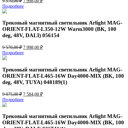
9 570,00
₽
7 998,00
₽
цена
цена:
Подробнее
составляла
7
9
998,00 ₽.
570,00 ₽.
Трековый магнитный светильник Arlight MAG-
ORIENT-FLAT-L350-12W Warm3000 (BK, 100
deg, 48V, DALI) 056154
Первоначальная
Текущая
9 570,00
₽
7 998,00
₽
цена
цена:
Подробнее
составляла
7
9
998,00 ₽.
570,00 ₽.
Трековый магнитный светильник Arlight MAG-
ORIENT-FLAT-L465-16W Day4000-MIX (BK, 100
deg, 48V, TUYA) 048189(1)
Первоначальная
Текущая
9 075,00
₽
7 584,00
₽
цена
цена:
Подробнее
составляла
7
9
584,00 ₽.
075,00 ₽.
Трековый магнитный светильник Arlight MAG-
ORIENT-FLAT-L465-16W Day4000-MIX (BK, 100