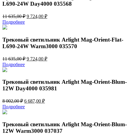
L690-24W Day4000 035568
Первоначальная
Текущая
11 635,00
₽
9 724,00
₽
цена
цена:
Подробнее
составляла
9
11
724,00 ₽.
635,00 ₽.
Трековый светильник Arlight Mag-Orient-Flat-
L690-24W Warm3000 035570
Первоначальная
Текущая
11 635,00
₽
9 724,00
₽
цена
цена:
Подробнее
составляла
9
11
724,00 ₽.
635,00 ₽.
Трековый светильник Arlight Mag-Orient-Blum-
12W Day4000 035981
Первоначальная
Текущая
8 002,00
₽
6 687,00
₽
цена
цена:
Подробнее
составляла
6
8
687,00 ₽.
002,00 ₽.
Трековый светильник Arlight Mag-Orient-Blum-
12W Warm3000 037037