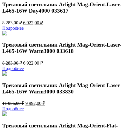
240,00 ₽.
Трековый светильник Arlight Mag-Orient-Laser-
L465-16W Day4000 033617
Первоначальная
Текущая
8 283,00
₽
6 922,00
₽
цена
цена:
Подробнее
составляла
6
8
922,00 ₽.
283,00 ₽.
Трековый светильник Arlight Mag-Orient-Laser-
L465-16W Warm3000 033618
Первоначальная
Текущая
8 283,00
₽
6 922,00
₽
цена
цена:
Подробнее
составляла
6
8
922,00 ₽.
283,00 ₽.
Трековый светильник Arlight Mag-Orient-Laser-
L465-16W Warm3000 033830
Первоначальная
Текущая
11 956,00
₽
9 992,00
₽
цена
цена:
Подробнее
составляла
9
11
992,00 ₽.
956,00 ₽.
Трековый светильник Arlight Mag-Orient-Flat-