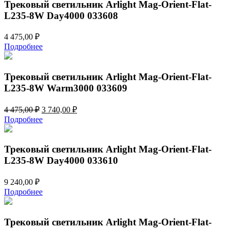
Трековый светильник Arlight Mag-Orient-Flat-
16W
L235-8W Day4000 033608
Warm3000
035842
4 475,00
₽
Подробнее
Трековый светильник Arlight Mag-Orient-Flat-
L235-8W Warm3000 033609
Первоначальная
Текущая
4 475,00
₽
3 740,00
₽
цена
цена:
Подробнее
составляла
3
4
740,00 ₽.
475,00 ₽.
Трековый светильник Arlight Mag-Orient-Flat-
L235-8W Day4000 033610
9 240,00
₽
Подробнее
Трековый светильник Arlight Mag-Orient-Flat-