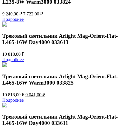
L235-8W Warm3000 033824
Первоначальная
Текущая
9 240,00
₽
7 722,00
₽
цена
цена:
Подробнее
составляла
7
9
722,00 ₽.
240,00 ₽.
Трековый светильник Arlight Mag-Orient-Flat-
L465-16W Day4000 033613
10 818,00
₽
Подробнее
Трековый светильник Arlight Mag-Orient-Flat-
L465-16W Warm3000 033825
Первоначальная
Текущая
10 818,00
₽
9 041,00
₽
цена
цена:
Подробнее
составляла
9
10
041,00 ₽.
818,00 ₽.
Трековый светильник Arlight Mag-Orient-Flat-
L465-16W Day4000 033611