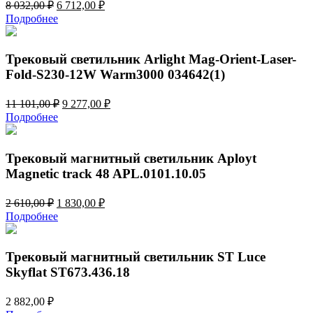
Первоначальная
Текущая
8 032,00
₽
6 712,00
₽
цена
цена:
Подробнее
составляла
6
8
712,00 ₽.
032,00 ₽.
Трековый светильник Arlight Mag-Orient-Laser-
Fold-S230-12W Warm3000 034642(1)
Первоначальная
Текущая
11 101,00
₽
9 277,00
₽
цена
цена:
Подробнее
составляла
9
11
277,00 ₽.
101,00 ₽.
Трековый магнитный светильник Aployt
Magnetic track 48 APL.0101.10.05
Первоначальная
Текущая
2 610,00
₽
1 830,00
₽
цена
цена:
Подробнее
составляла
1
2
830,00 ₽.
610,00 ₽.
Трековый магнитный светильник ST Luce
Skyflat ST673.436.18
2 882,00
₽