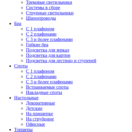
Трековые светильники
Системы в сборе
Струнные светильники
Шинопроводы
Бра
С 1 плафоном
С 2 плафонами
С 3 и более плафонами
Гибкие бра
Подсветка для зеркал
Подсветка для картин
Подсветка для лестниц и ступеней
Споты
С 1 плафоном
С 2 плафонами
С 3 и более плафонами
Встраиваемые споты
Накладные споты
Настольные
Декоративные
Детские
На прищепке
На струбцине
Офисные
Торшеры