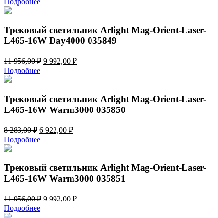
Подробнее
составляла
6
8
922,00 ₽.
283,00 ₽.
Трековый светильник Arlight Mag-Orient-Laser-
L465-16W Day4000 035849
Первоначальная
Текущая
11 956,00
₽
9 992,00
₽
цена
цена:
Подробнее
составляла
9
11
992,00 ₽.
956,00 ₽.
Трековый светильник Arlight Mag-Orient-Laser-
L465-16W Warm3000 035850
Первоначальная
Текущая
8 283,00
₽
6 922,00
₽
цена
цена:
Подробнее
составляла
6
8
922,00 ₽.
283,00 ₽.
Трековый светильник Arlight Mag-Orient-Laser-
L465-16W Warm3000 035851
Первоначальная
Текущая
11 956,00
₽
9 992,00
₽
цена
цена:
Подробнее
составляла
9