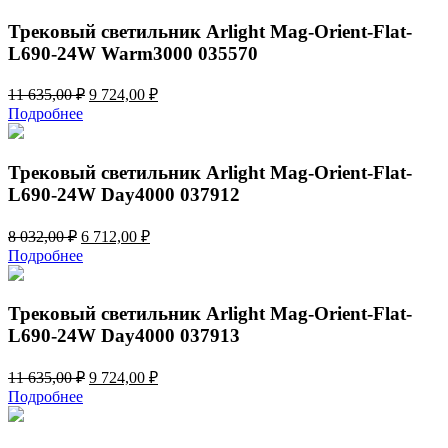
11
724,00 ₽.
635,00 ₽.
Трековый светильник Arlight Mag-Orient-Flat-
L690-24W Warm3000 035570
Первоначальная
Текущая
11 635,00
₽
9 724,00
₽
цена
цена:
Подробнее
составляла
9
11
724,00 ₽.
635,00 ₽.
Трековый светильник Arlight Mag-Orient-Flat-
L690-24W Day4000 037912
Первоначальная
Текущая
8 032,00
₽
6 712,00
₽
цена
цена:
Подробнее
составляла
6
8
712,00 ₽.
032,00 ₽.
Трековый светильник Arlight Mag-Orient-Flat-
L690-24W Day4000 037913
Первоначальная
Текущая
11 635,00
₽
9 724,00
₽
цена
цена:
Подробнее
составляла
9
11
724,00 ₽.