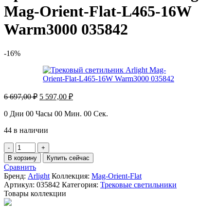
Mag-Orient-Flat-L465-16W
Warm3000 035842
-16%
Первоначальная
Текущая
6 697,00
₽
5 597,00
₽
цена
цена:
составляла
5
0
Дни
00
Часы
00
Мин.
00
Сек.
6
597,00 ₽.
44 в наличии
697,00 ₽.
Количество
товара
В корзину
Купить сейчас
Трековый
Сравнить
светильник
Бренд:
Arlight
Коллекция:
Mag-Orient-Flat
Arlight
Артикул:
035842
Категория:
Трековые светильники
Mag-
Товары коллекции
Orient-
Flat-
L465-