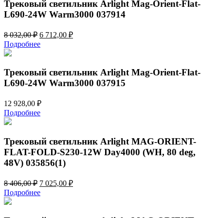
635,00 ₽.
Трековый светильник Arlight Mag-Orient-Flat-
L690-24W Warm3000 037914
Первоначальная
Текущая
8 032,00
₽
6 712,00
₽
цена
цена:
Подробнее
составляла
6
8
712,00 ₽.
032,00 ₽.
Трековый светильник Arlight Mag-Orient-Flat-
L690-24W Warm3000 037915
12 928,00
₽
Подробнее
Трековый светильник Arlight MAG-ORIENT-
FLAT-FOLD-S230-12W Day4000 (WH, 80 deg,
48V) 035856(1)
Первоначальная
Текущая
8 406,00
₽
7 025,00
₽
цена
цена:
Подробнее
составляла
7
8
025,00 ₽.
406,00 ₽.