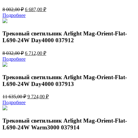
Первоначальная
Текущая
8 002,00
₽
6 687,00
₽
цена
цена:
Подробнее
составляла
6
8
687,00 ₽.
002,00 ₽.
Трековый светильник Arlight Mag-Orient-Flat-
L690-24W Day4000 037912
Первоначальная
Текущая
8 032,00
₽
6 712,00
₽
цена
цена:
Подробнее
составляла
6
8
712,00 ₽.
032,00 ₽.
Трековый светильник Arlight Mag-Orient-Flat-
L690-24W Day4000 037913
Первоначальная
Текущая
11 635,00
₽
9 724,00
₽
цена
цена:
Подробнее
составляла
9
11
724,00 ₽.
635,00 ₽.
Трековый светильник Arlight Mag-Orient-Flat-
L690-24W Warm3000 037914