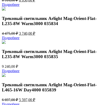
8 316,00
₽
6 950,00
₽
цена
цена:
Подробнее
составляла
6
8
950,00 ₽.
316,00 ₽.
Трековый светильник Arlight Mag-Orient-Flat-
L235-8W Warm3000 035834
Первоначальная
Текущая
4 475,00
₽
3 740,00
₽
цена
цена:
Подробнее
составляла
3
4
740,00 ₽.
475,00 ₽.
Трековый светильник Arlight Mag-Orient-Flat-
L235-8W Warm3000 035835
9 240,00
₽
Подробнее
Трековый светильник Arlight Mag-Orient-Flat-
L465-16W Day4000 035839
Первоначальная
Текущая
6 697,00
₽
5 597,00
₽
цена
цена:
Подробнее