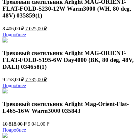
Трековый светильник Arlight MAG-ORIENT-
FLAT-FOLD-S230-12W Warm3000 (WH, 80 deg,
48V) 035859(1)
Первоначальная
Текущая
8 406,00
₽
7 025,00
₽
цена
цена:
Подробнее
составляла
7
8
025,00 ₽.
406,00 ₽.
Трековый светильник Arlight MAG-ORIENT-
FLAT-FOLD-S195-6W Day4000 (BK, 80 deg, 48V,
DALI) 034658(1)
Первоначальная
Текущая
9 258,00
₽
7 735,00
₽
цена
цена:
Подробнее
составляла
7
9
735,00 ₽.
258,00 ₽.
Трековый светильник Arlight Mag-Orient-Flat-
L465-16W Warm3000 035843
Первоначальная
Текущая
10 818,00
₽
9 041,00
₽
цена
цена:
Подробнее
составляла
9
10