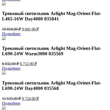
составляла
5
6
597,00 ₽.
697,00 ₽.
Трековый светильник Arlight Mag-Orient-Flat-
L465-16W Day4000 035841
Первоначальная
Текущая
10 818,00
₽
9 041,00
₽
цена
цена:
Подробнее
составляла
9
10
041,00 ₽.
818,00 ₽.
Трековый светильник Arlight Mag-Orient-Flat-
L690-24W Warm3000 035569
Первоначальная
Текущая
8 032,00
₽
6 712,00
₽
цена
цена:
Подробнее
составляла
6
8
712,00 ₽.
032,00 ₽.
Трековый светильник Arlight Mag-Orient-Flat-
L690-24W Day4000 035568
Первоначальная
Текущая
11 635,00
₽
9 724,00
₽
цена
цена:
Подробнее
составляла
9