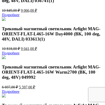
deg, 48V, DALI) 036741(1)
Первоначальная
Текущая
10 849,00
₽
9 066,00
₽
цена
цена:
Подробнее
составляла
9
10
066,00 ₽.
849,00 ₽.
Трековый магнитный светильник Arlight MAG-
ORIENT-FLAT-L465-16W Day4000 (BK, 100 deg,
48V, DALI) 033613(1)
Первоначальная
Текущая
10 818,00
₽
9 041,00
₽
цена
цена:
Подробнее
составляла
9
10
041,00 ₽.
818,00 ₽.
Трековый магнитный светильник Arlight MAG-
ORIENT-FLAT-L465-16W Warm2700 (BK, 100
deg, 48V) 049992
Первоначальная
Текущая
6 697,00
₽
5 597,00
₽
цена
цена:
Подробнее
составляла
5
6
597,00 ₽.
697,00 ₽.