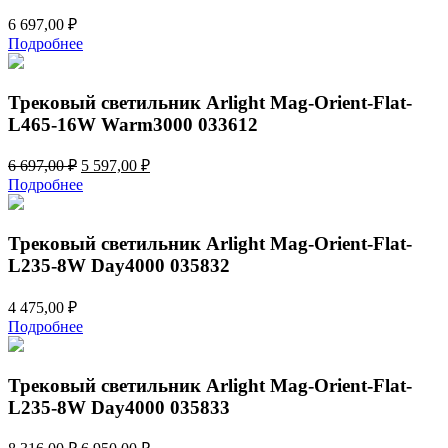
6 697,00
₽
Подробнее
Трековый светильник Arlight Mag-Orient-Flat-
L465-16W Warm3000 033612
Первоначальная
Текущая
6 697,00
₽
5 597,00
₽
цена
цена:
Подробнее
составляла
5
6
597,00 ₽.
697,00 ₽.
Трековый светильник Arlight Mag-Orient-Flat-
L235-8W Day4000 035832
4 475,00
₽
Подробнее
Трековый светильник Arlight Mag-Orient-Flat-
L235-8W Day4000 035833
Первоначальная
Текущая