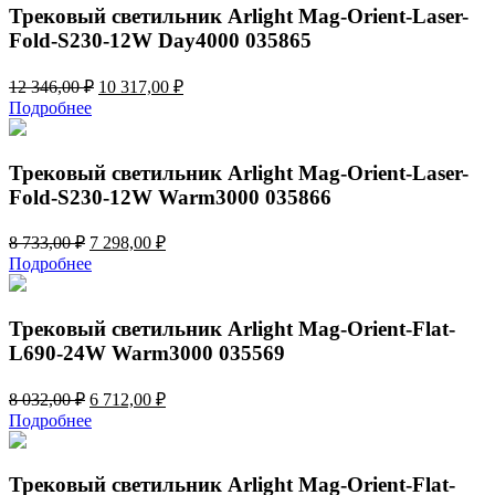
539,00 ₽.
Трековый светильник Arlight Mag-Orient-Laser-
Fold-S230-12W Day4000 035865
Первоначальная
Текущая
12 346,00
₽
10 317,00
₽
цена
цена:
Подробнее
составляла
10
12
317,00 ₽.
346,00 ₽.
Трековый светильник Arlight Mag-Orient-Laser-
Fold-S230-12W Warm3000 035866
Первоначальная
Текущая
8 733,00
₽
7 298,00
₽
цена
цена:
Подробнее
составляла
7
8
298,00 ₽.
733,00 ₽.
Трековый светильник Arlight Mag-Orient-Flat-
L690-24W Warm3000 035569
Первоначальная
Текущая
8 032,00
₽
6 712,00
₽
цена
цена:
Подробнее
составляла
6
8
712,00 ₽.
032,00 ₽.
Трековый светильник Arlight Mag-Orient-Flat-