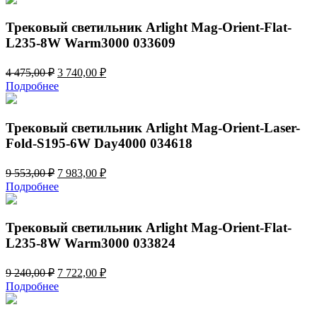
5
622,00 ₽.
531,00 ₽.
Трековый светильник Arlight Mag-Orient-Flat-
L235-8W Warm3000 033609
Первоначальная
Текущая
4 475,00
₽
3 740,00
₽
цена
цена:
Подробнее
составляла
3
4
740,00 ₽.
475,00 ₽.
Трековый светильник Arlight Mag-Orient-Laser-
Fold-S195-6W Day4000 034618
Первоначальная
Текущая
9 553,00
₽
7 983,00
₽
цена
цена:
Подробнее
составляла
7
9
983,00 ₽.
553,00 ₽.
Трековый светильник Arlight Mag-Orient-Flat-
L235-8W Warm3000 033824
Первоначальная
Текущая
9 240,00
₽
7 722,00
₽
цена
цена:
Подробнее
составляла
7
9
722,00 ₽.