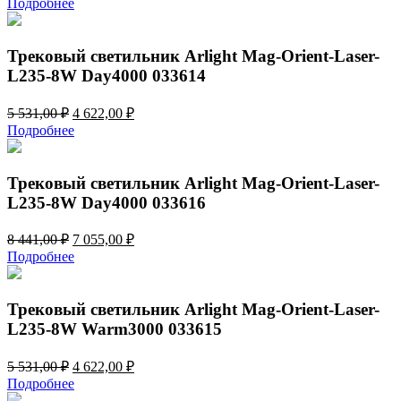
Подробнее
Трековый светильник Arlight Mag-Orient-Laser-
L235-8W Day4000 033614
Первоначальная
Текущая
5 531,00
₽
4 622,00
₽
цена
цена:
Подробнее
составляла
4
5
622,00 ₽.
531,00 ₽.
Трековый светильник Arlight Mag-Orient-Laser-
L235-8W Day4000 033616
Первоначальная
Текущая
8 441,00
₽
7 055,00
₽
цена
цена:
Подробнее
составляла
7
8
055,00 ₽.
441,00 ₽.
Трековый светильник Arlight Mag-Orient-Laser-
L235-8W Warm3000 033615
Первоначальная
Текущая
5 531,00
₽
4 622,00
₽
цена
цена:
Подробнее
составляла
4