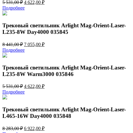
Первоначальная
Текущая
5 531,00
₽
4 622,00
₽
цена
цена:
Подробнее
составляла
4
5
622,00 ₽.
531,00 ₽.
Трековый светильник Arlight Mag-Orient-Laser-
L235-8W Day4000 035845
Первоначальная
Текущая
8 441,00
₽
7 055,00
₽
цена
цена:
Подробнее
составляла
7
8
055,00 ₽.
441,00 ₽.
Трековый светильник Arlight Mag-Orient-Laser-
L235-8W Warm3000 035846
Первоначальная
Текущая
5 531,00
₽
4 622,00
₽
цена
цена:
Подробнее
составляла
4
5
622,00 ₽.
531,00 ₽.
Трековый светильник Arlight Mag-Orient-Laser-
L465-16W Day4000 035848
Первоначальная
Текущая
8 283,00
₽
6 922,00
₽
цена
цена: