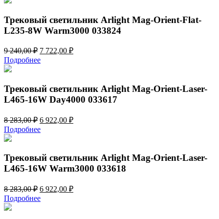
9
983,00 ₽.
553,00 ₽.
Трековый светильник Arlight Mag-Orient-Flat-
L235-8W Warm3000 033824
Первоначальная
Текущая
9 240,00
₽
7 722,00
₽
цена
цена:
Подробнее
составляла
7
9
722,00 ₽.
240,00 ₽.
Трековый светильник Arlight Mag-Orient-Laser-
L465-16W Day4000 033617
Первоначальная
Текущая
8 283,00
₽
6 922,00
₽
цена
цена:
Подробнее
составляла
6
8
922,00 ₽.
283,00 ₽.
Трековый светильник Arlight Mag-Orient-Laser-
L465-16W Warm3000 033618
Первоначальная
Текущая
8 283,00
₽
6 922,00
₽
цена
цена:
Подробнее
составляла
6
8
922,00 ₽.