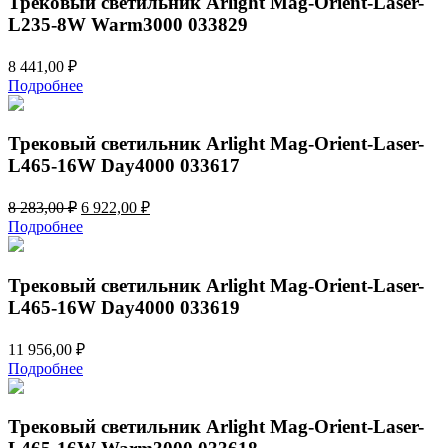
Трековый светильник Arlight Mag-Orient-Laser-
L235-8W Warm3000 033829
8 441,00
₽
Подробнее
Трековый светильник Arlight Mag-Orient-Laser-
L465-16W Day4000 033617
Первоначальная
Текущая
8 283,00
₽
6 922,00
₽
цена
цена:
Подробнее
составляла
6
8
922,00 ₽.
283,00 ₽.
Трековый светильник Arlight Mag-Orient-Laser-
L465-16W Day4000 033619
11 956,00
₽
Подробнее
Трековый светильник Arlight Mag-Orient-Laser-