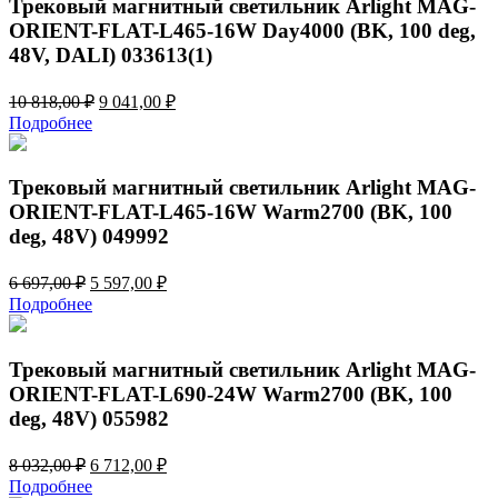
Трековый магнитный светильник Arlight MAG-
ORIENT-FLAT-L465-16W Day4000 (BK, 100 deg,
48V, DALI) 033613(1)
Первоначальная
Текущая
10 818,00
₽
9 041,00
₽
цена
цена:
Подробнее
составляла
9
10
041,00 ₽.
818,00 ₽.
Трековый магнитный светильник Arlight MAG-
ORIENT-FLAT-L465-16W Warm2700 (BK, 100
deg, 48V) 049992
Первоначальная
Текущая
6 697,00
₽
5 597,00
₽
цена
цена:
Подробнее
составляла
5
6
597,00 ₽.
697,00 ₽.
Трековый магнитный светильник Arlight MAG-
ORIENT-FLAT-L690-24W Warm2700 (BK, 100
deg, 48V) 055982
Первоначальная
Текущая
8 032,00
₽
6 712,00
₽
цена
цена:
Подробнее