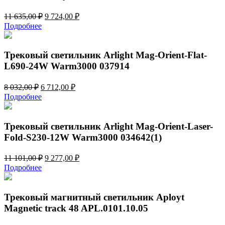
Первоначальная
Текущая
11 635,00
₽
9 724,00
₽
цена
цена:
Подробнее
составляла
9
11
724,00 ₽.
635,00 ₽.
Трековый светильник Arlight Mag-Orient-Flat-
L690-24W Warm3000 037914
Первоначальная
Текущая
8 032,00
₽
6 712,00
₽
цена
цена:
Подробнее
составляла
6
8
712,00 ₽.
032,00 ₽.
Трековый светильник Arlight Mag-Orient-Laser-
Fold-S230-12W Warm3000 034642(1)
Первоначальная
Текущая
11 101,00
₽
9 277,00
₽
цена
цена:
Подробнее
составляла
9
11
277,00 ₽.
101,00 ₽.
Трековый магнитный светильник Aployt
Magnetic track 48 APL.0101.10.05