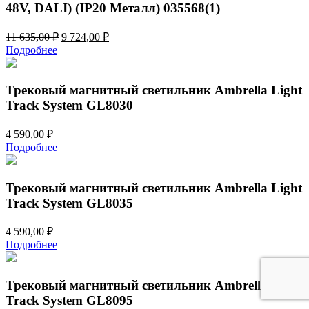
48V, DALI) (IP20 Металл) 035568(1)
Первоначальная
Текущая
11 635,00
₽
9 724,00
₽
цена
цена:
Подробнее
составляла
9
11
724,00 ₽.
635,00 ₽.
Трековый магнитный светильник Ambrella Light
Track System GL8030
4 590,00
₽
Подробнее
Трековый магнитный светильник Ambrella Light
Track System GL8035
4 590,00
₽
Подробнее
Трековый магнитный светильник Ambrella Light
Track System GL8095