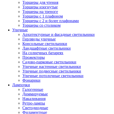
Торшеры для чтения
Торшеры изогнутые
Торшеры на треноге
Торшеры с 1 плафоном
Торшеры с 2 и более плафонами
Торшеры со столиком
Уличные
Архитектурные и фасадные светильники
Гирлянды уличные
Консольные светильники
Ландшафтные светильники
На солнечных батареях
Прожекторы
Садово-парковые светильники
Уличные настенные светильники
Уличные подвесные светильники
Уличные потолочные светильники
Фонарики
Лампочки
Галогенные
Диммируемые
Накаливания
Ретро-лампы
Светодиодные
Филаментные