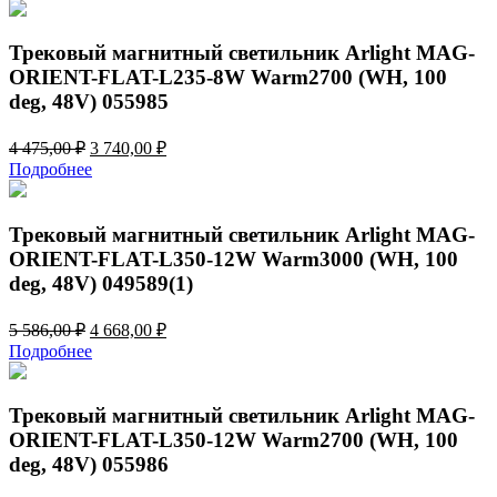
составляла
6
8
712,00 ₽.
032,00 ₽.
Трековый магнитный светильник Arlight MAG-
ORIENT-FLAT-L235-8W Warm2700 (WH, 100
deg, 48V) 055985
Первоначальная
Текущая
4 475,00
₽
3 740,00
₽
цена
цена:
Подробнее
составляла
3
4
740,00 ₽.
475,00 ₽.
Трековый магнитный светильник Arlight MAG-
ORIENT-FLAT-L350-12W Warm3000 (WH, 100
deg, 48V) 049589(1)
Первоначальная
Текущая
5 586,00
₽
4 668,00
₽
цена
цена:
Подробнее
составляла
4
5
668,00 ₽.
586,00 ₽.
Трековый магнитный светильник Arlight MAG-
ORIENT-FLAT-L350-12W Warm2700 (WH, 100
deg, 48V) 055986