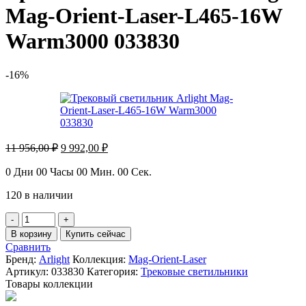
Mag-Orient-Laser-L465-16W
Warm3000 033830
-16%
Первоначальная
Текущая
11 956,00
₽
9 992,00
₽
цена
цена:
составляла
9
0
Дни
00
Часы
00
Мин.
00
Сек.
11
992,00 ₽.
120 в наличии
956,00 ₽.
Количество
товара
В корзину
Купить сейчас
Трековый
Сравнить
светильник
Бренд:
Arlight
Коллекция:
Mag-Orient-Laser
Arlight
Артикул:
033830
Категория:
Трековые светильники
Mag-
Товары коллекции
Orient-
Laser-