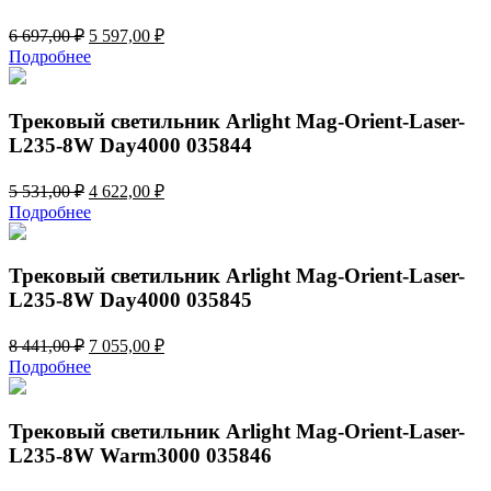
Первоначальная
Текущая
6 697,00
₽
5 597,00
₽
цена
цена:
Подробнее
составляла
5
6
597,00 ₽.
697,00 ₽.
Трековый светильник Arlight Mag-Orient-Laser-
L235-8W Day4000 035844
Первоначальная
Текущая
5 531,00
₽
4 622,00
₽
цена
цена:
Подробнее
составляла
4
5
622,00 ₽.
531,00 ₽.
Трековый светильник Arlight Mag-Orient-Laser-
L235-8W Day4000 035845
Первоначальная
Текущая
8 441,00
₽
7 055,00
₽
цена
цена:
Подробнее
составляла
7
8
055,00 ₽.
441,00 ₽.
Трековый светильник Arlight Mag-Orient-Laser-
L235-8W Warm3000 035846