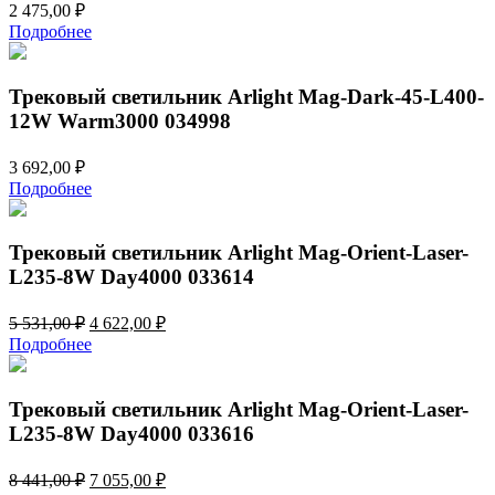
2 475,00
₽
Подробнее
Трековый светильник Arlight Mag-Dark-45-L400-
12W Warm3000 034998
3 692,00
₽
Подробнее
Трековый светильник Arlight Mag-Orient-Laser-
L235-8W Day4000 033614
Первоначальная
Текущая
5 531,00
₽
4 622,00
₽
цена
цена:
Подробнее
составляла
4
5
622,00 ₽.
531,00 ₽.
Трековый светильник Arlight Mag-Orient-Laser-
L235-8W Day4000 033616
Первоначальная
Текущая
8 441,00
₽
7 055,00
₽