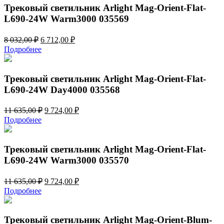
733,00 ₽.
Трековый светильник Arlight Mag-Orient-Flat-
L690-24W Warm3000 035569
Первоначальная
Текущая
8 032,00
₽
6 712,00
₽
цена
цена:
Подробнее
составляла
6
8
712,00 ₽.
032,00 ₽.
Трековый светильник Arlight Mag-Orient-Flat-
L690-24W Day4000 035568
Первоначальная
Текущая
11 635,00
₽
9 724,00
₽
цена
цена:
Подробнее
составляла
9
11
724,00 ₽.
635,00 ₽.
Трековый светильник Arlight Mag-Orient-Flat-
L690-24W Warm3000 035570
Первоначальная
Текущая
11 635,00
₽
9 724,00
₽
цена
цена:
Подробнее
составляла
9
11
724,00 ₽.
635,00 ₽.
Трековый светильник Arlight Mag-Orient-Blum-