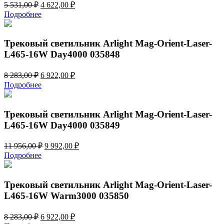
Первоначальная
Текущая
5 531,00
₽
4 622,00
₽
цена
цена:
Подробнее
составляла
4
5
622,00 ₽.
531,00 ₽.
Трековый светильник Arlight Mag-Orient-Laser-
L465-16W Day4000 035848
Первоначальная
Текущая
8 283,00
₽
6 922,00
₽
цена
цена:
Подробнее
составляла
6
8
922,00 ₽.
283,00 ₽.
Трековый светильник Arlight Mag-Orient-Laser-
L465-16W Day4000 035849
Первоначальная
Текущая
11 956,00
₽
9 992,00
₽
цена
цена:
Подробнее
составляла
9
11
992,00 ₽.
956,00 ₽.
Трековый светильник Arlight Mag-Orient-Laser-
L465-16W Warm3000 035850
Первоначальная
Текущая
8 283,00
₽
6 922,00
₽
цена
цена: