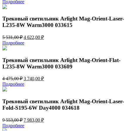
цена
цена:
Подробнее
составляла
7
8
055,00 ₽.
441,00 ₽.
Трековый светильник Arlight Mag-Orient-Laser-
L235-8W Warm3000 033615
Первоначальная
Текущая
5 531,00
₽
4 622,00
₽
цена
цена:
Подробнее
составляла
4
5
622,00 ₽.
531,00 ₽.
Трековый светильник Arlight Mag-Orient-Flat-
L235-8W Warm3000 033609
Первоначальная
Текущая
4 475,00
₽
3 740,00
₽
цена
цена:
Подробнее
составляла
3
4
740,00 ₽.
475,00 ₽.
Трековый светильник Arlight Mag-Orient-Laser-
Fold-S195-6W Day4000 034618
Первоначальная
Текущая
9 553,00
₽
7 983,00
₽
цена
цена:
Подробнее
составляла
7