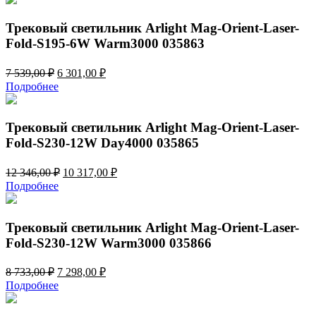
8
001,00 ₽.
377,00 ₽.
Трековый светильник Arlight Mag-Orient-Laser-
Fold-S195-6W Warm3000 035863
Первоначальная
Текущая
7 539,00
₽
6 301,00
₽
цена
цена:
Подробнее
составляла
6
7
301,00 ₽.
539,00 ₽.
Трековый светильник Arlight Mag-Orient-Laser-
Fold-S230-12W Day4000 035865
Первоначальная
Текущая
12 346,00
₽
10 317,00
₽
цена
цена:
Подробнее
составляла
10
12
317,00 ₽.
346,00 ₽.
Трековый светильник Arlight Mag-Orient-Laser-
Fold-S230-12W Warm3000 035866
Первоначальная
Текущая
8 733,00
₽
7 298,00
₽
цена
цена:
Подробнее
составляла
7
8
298,00 ₽.