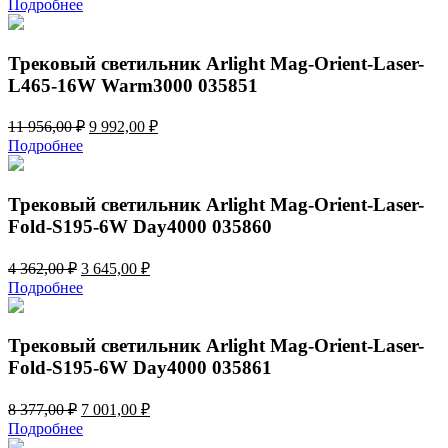
Подробнее
составляла
6
8
922,00 ₽.
283,00 ₽.
Трековый светильник Arlight Mag-Orient-Laser-
L465-16W Warm3000 035851
Первоначальная
Текущая
11 956,00
₽
9 992,00
₽
цена
цена:
Подробнее
составляла
9
11
992,00 ₽.
956,00 ₽.
Трековый светильник Arlight Mag-Orient-Laser-
Fold-S195-6W Day4000 035860
Первоначальная
Текущая
4 362,00
₽
3 645,00
₽
цена
цена:
Подробнее
составляла
3
4
645,00 ₽.
362,00 ₽.
Трековый светильник Arlight Mag-Orient-Laser-
Fold-S195-6W Day4000 035861
Первоначальная
Текущая
8 377,00
₽
7 001,00
₽
цена
цена:
Подробнее
составляла
7