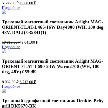
Первоначальная
Текущая
5 586,00
₽
4 668,00
₽
цена
цена:
Подробнее
составляла
4
5
668,00 ₽.
586,00 ₽.
Трековый магнитный светильник Arlight MAG-
ORIENT-FLAT-L465-16W Day4000 (WH, 100 deg,
48V, DALI) 035841(1)
Первоначальная
Текущая
10 818,00
₽
9 041,00
₽
цена
цена:
Подробнее
составляла
9
10
041,00 ₽.
818,00 ₽.
Трековый магнитный светильник Arlight MAG-
ORIENT-FLAT-L690-24W Warm2700 (WH, 100
deg, 48V) 055989
Первоначальная
Текущая
8 032,00
₽
6 712,00
₽
цена
цена:
Подробнее
составляла
6
8
712,00 ₽.
032,00 ₽.
Трековый однофазный светильник Denkirs Belty
grill DK5670-BK