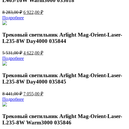
L465-16W Warm3000 033618
Первоначальная
Текущая
8 283,00
₽
6 922,00
₽
цена
цена:
Подробнее
составляла
6
8
922,00 ₽.
283,00 ₽.
Трековый светильник Arlight Mag-Orient-Laser-
L235-8W Day4000 035844
Первоначальная
Текущая
5 531,00
₽
4 622,00
₽
цена
цена:
Подробнее
составляла
4
5
622,00 ₽.
531,00 ₽.
Трековый светильник Arlight Mag-Orient-Laser-
L235-8W Day4000 035845
Первоначальная
Текущая
8 441,00
₽
7 055,00
₽
цена
цена:
Подробнее
составляла
7
8
055,00 ₽.
441,00 ₽.
Трековый светильник Arlight Mag-Orient-Laser-
L235-8W Warm3000 035846