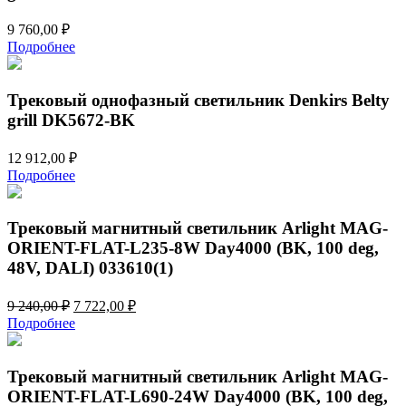
9 760,00
₽
Подробнее
Трековый однофазный светильник Denkirs Belty
grill DK5672-BK
12 912,00
₽
Подробнее
Трековый магнитный светильник Arlight MAG-
ORIENT-FLAT-L235-8W Day4000 (BK, 100 deg,
48V, DALI) 033610(1)
Первоначальная
Текущая
9 240,00
₽
7 722,00
₽
цена
цена:
Подробнее
составляла
7
9
722,00 ₽.
240,00 ₽.
Трековый магнитный светильник Arlight MAG-
ORIENT-FLAT-L690-24W Day4000 (BK, 100 deg,