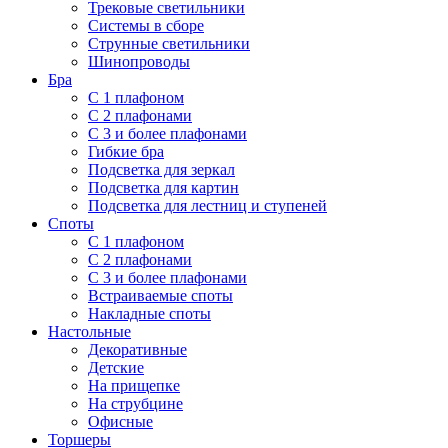
Трековые светильники
Системы в сборе
Струнные светильники
Шинопроводы
Бра
С 1 плафоном
С 2 плафонами
С 3 и более плафонами
Гибкие бра
Подсветка для зеркал
Подсветка для картин
Подсветка для лестниц и ступеней
Споты
С 1 плафоном
С 2 плафонами
С 3 и более плафонами
Встраиваемые споты
Накладные споты
Настольные
Декоративные
Детские
На прищепке
На струбцине
Офисные
Торшеры