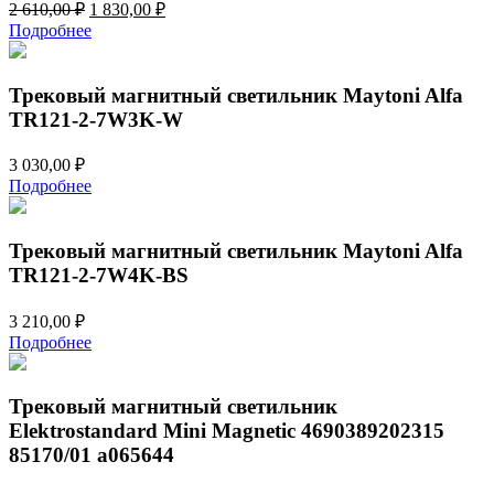
Первоначальная
Текущая
2 610,00
₽
1 830,00
₽
цена
цена:
Подробнее
составляла
1
2
830,00 ₽.
610,00 ₽.
Трековый магнитный светильник Maytoni Alfa
TR121-2-7W3K-W
3 030,00
₽
Подробнее
Трековый магнитный светильник Maytoni Alfa
TR121-2-7W4K-BS
3 210,00
₽
Подробнее
Трековый магнитный светильник
Elektrostandard Mini Magnetic 4690389202315
85170/01 a065644