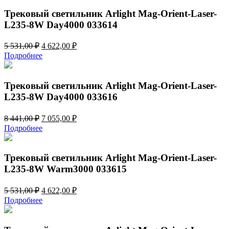
L465-
Трековый светильник Arlight Mag-Orient-Laser-
16W
L235-8W Day4000 033614
Warm3000
033830
Первоначальная
Текущая
5 531,00
₽
4 622,00
₽
цена
цена:
Подробнее
составляла
4
5
622,00 ₽.
531,00 ₽.
Трековый светильник Arlight Mag-Orient-Laser-
L235-8W Day4000 033616
Первоначальная
Текущая
8 441,00
₽
7 055,00
₽
цена
цена:
Подробнее
составляла
7
8
055,00 ₽.
441,00 ₽.
Трековый светильник Arlight Mag-Orient-Laser-
L235-8W Warm3000 033615
Первоначальная
Текущая
5 531,00
₽
4 622,00
₽
цена
цена:
Подробнее
составляла
4
5
622,00 ₽.
531,00 ₽.