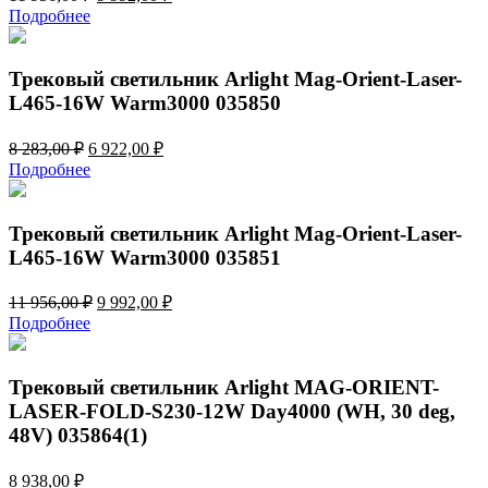
цена
цена:
Подробнее
составляла
9
11
992,00 ₽.
956,00 ₽.
Трековый светильник Arlight Mag-Orient-Laser-
L465-16W Warm3000 035850
Первоначальная
Текущая
8 283,00
₽
6 922,00
₽
цена
цена:
Подробнее
составляла
6
8
922,00 ₽.
283,00 ₽.
Трековый светильник Arlight Mag-Orient-Laser-
L465-16W Warm3000 035851
Первоначальная
Текущая
11 956,00
₽
9 992,00
₽
цена
цена:
Подробнее
составляла
9
11
992,00 ₽.
956,00 ₽.
Трековый светильник Arlight MAG-ORIENT-
LASER-FOLD-S230-12W Day4000 (WH, 30 deg,
48V) 035864(1)
8 938,00
₽