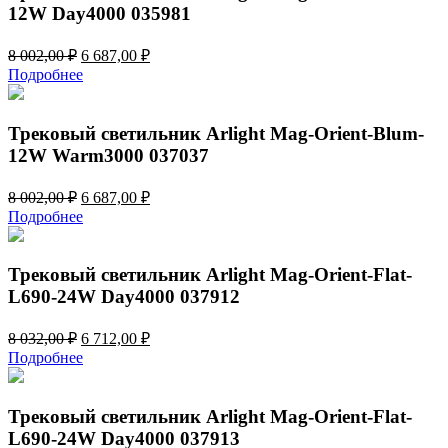
12W Day4000 035981
Первоначальная
Текущая
8 002,00
₽
6 687,00
₽
цена
цена:
Подробнее
составляла
6
8
687,00 ₽.
002,00 ₽.
Трековый светильник Arlight Mag-Orient-Blum-
12W Warm3000 037037
Первоначальная
Текущая
8 002,00
₽
6 687,00
₽
цена
цена:
Подробнее
составляла
6
8
687,00 ₽.
002,00 ₽.
Трековый светильник Arlight Mag-Orient-Flat-
L690-24W Day4000 037912
Первоначальная
Текущая
8 032,00
₽
6 712,00
₽
цена
цена:
Подробнее
составляла
6
8
712,00 ₽.
032,00 ₽.
Трековый светильник Arlight Mag-Orient-Flat-
L690-24W Day4000 037913