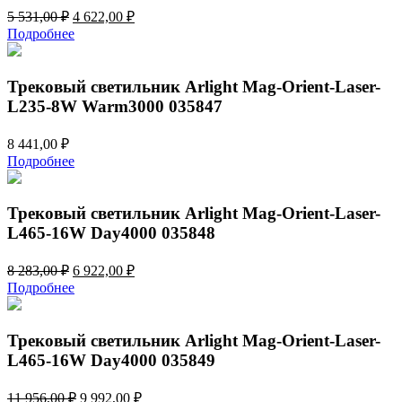
Первоначальная
Текущая
5 531,00
₽
4 622,00
₽
цена
цена:
Подробнее
составляла
4
5
622,00 ₽.
531,00 ₽.
Трековый светильник Arlight Mag-Orient-Laser-
L235-8W Warm3000 035847
8 441,00
₽
Подробнее
Трековый светильник Arlight Mag-Orient-Laser-
L465-16W Day4000 035848
Первоначальная
Текущая
8 283,00
₽
6 922,00
₽
цена
цена:
Подробнее
составляла
6
8
922,00 ₽.
283,00 ₽.
Трековый светильник Arlight Mag-Orient-Laser-
L465-16W Day4000 035849
Первоначальная
Текущая
11 956,00
₽
9 992,00
₽