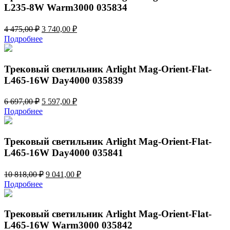
L235-8W Warm3000 035834
Первоначальная
Текущая
4 475,00
₽
3 740,00
₽
цена
цена:
Подробнее
составляла
3
4
740,00 ₽.
475,00 ₽.
Трековый светильник Arlight Mag-Orient-Flat-
L465-16W Day4000 035839
Первоначальная
Текущая
6 697,00
₽
5 597,00
₽
цена
цена:
Подробнее
составляла
5
6
597,00 ₽.
697,00 ₽.
Трековый светильник Arlight Mag-Orient-Flat-
L465-16W Day4000 035841
Первоначальная
Текущая
10 818,00
₽
9 041,00
₽
цена
цена:
Подробнее
составляла
9
10
041,00 ₽.
818,00 ₽.
Трековый светильник Arlight Mag-Orient-Flat-
L465-16W Warm3000 035842