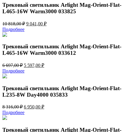
283,00 ₽.
Трековый светильник Arlight Mag-Orient-Flat-
L465-16W Warm3000 033825
Первоначальная
Текущая
10 818,00
₽
9 041,00
₽
цена
цена:
Подробнее
составляла
9
10
041,00 ₽.
818,00 ₽.
Трековый светильник Arlight Mag-Orient-Flat-
L465-16W Warm3000 033612
Первоначальная
Текущая
6 697,00
₽
5 597,00
₽
цена
цена:
Подробнее
составляла
5
6
597,00 ₽.
697,00 ₽.
Трековый светильник Arlight Mag-Orient-Flat-
L235-8W Day4000 035833
Первоначальная
Текущая
8 316,00
₽
6 950,00
₽
цена
цена:
Подробнее
составляла
6
8
950,00 ₽.
316,00 ₽.
Трековый светильник Arlight Mag-Orient-Flat-