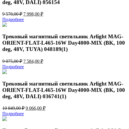
deg, 48V, DALI) 056154
Первоначальная
Текущая
9 570,00
₽
7 998,00
₽
цена
цена:
Подробнее
составляла
7
9
998,00 ₽.
570,00 ₽.
Трековый магнитный светильник Arlight MAG-
ORIENT-FLAT-L465-16W Day4000-MIX (BK, 100
deg, 48V, TUYA) 048189(1)
Первоначальная
Текущая
9 075,00
₽
7 584,00
₽
цена
цена:
Подробнее
составляла
7
9
584,00 ₽.
075,00 ₽.
Трековый магнитный светильник Arlight MAG-
ORIENT-FLAT-L465-16W Day4000-MIX (BK, 100
deg, 48V, DALI) 036741(1)
Первоначальная
Текущая
10 849,00
₽
9 066,00
₽
цена
цена:
Подробнее
составляла
9
10
066,00 ₽.
849,00 ₽.