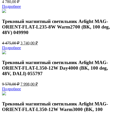
4 780,00
₽
Подробнее
Трековый магнитный светильник Arlight MAG-
ORIENT-FLAT-L235-8W Warm2700 (BK, 100 deg,
48V) 049990
Первоначальная
Текущая
4 475,00
₽
3 740,00
₽
цена
цена:
Подробнее
составляла
3
4
740,00 ₽.
475,00 ₽.
Трековый магнитный светильник Arlight MAG-
ORIENT-FLAT-L350-12W Day4000 (BK, 100 deg,
48V, DALI) 055797
Первоначальная
Текущая
9 570,00
₽
7 998,00
₽
цена
цена:
Подробнее
составляла
7
9
998,00 ₽.
570,00 ₽.
Трековый магнитный светильник Arlight MAG-
ORIENT-FLAT-L350-12W Warm3000 (BK, 100