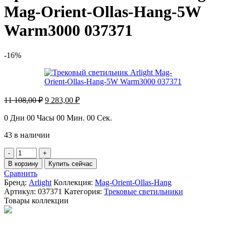
Mag-Orient-Ollas-Hang-5W
Warm3000 037371
-16%
Первоначальная
Текущая
11 108,00
₽
9 283,00
₽
цена
цена:
составляла
9
0
Дни
00
Часы
00
Мин.
00
Сек.
11
283,00 ₽.
43 в наличии
108,00 ₽.
Количество
товара
В корзину
Купить сейчас
Трековый
Сравнить
светильник
Бренд:
Arlight
Коллекция:
Mag-Orient-Ollas-Hang
Arlight
Артикул:
037371
Категория:
Трековые светильники
Mag-
Товары коллекции
Orient-
Ollas-
Hang-