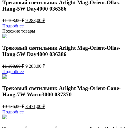
Трековый светильник Arlight Mag-Orient-Ollas-
5W
Hang-5W Day4000 036386
Warm3000
037371
Первоначальная
Текущая
11 108,00
₽
9 283,00
₽
цена
цена:
Подробнее
составляла
9
Похожие товары
11
283,00 ₽.
108,00 ₽.
Трековый светильник Arlight Mag-Orient-Ollas-
Hang-5W Day4000 036386
Первоначальная
Текущая
11 108,00
₽
9 283,00
₽
цена
цена:
Подробнее
составляла
9
11
283,00 ₽.
108,00 ₽.
Трековый светильник Arlight Mag-Orient-Cone-
Hang-7W Warm3000 037370
Первоначальная
Текущая
10 136,00
₽
8 471,00
₽
цена
цена:
Подробнее
составляла
8
10
471,00 ₽.
136,00 ₽.