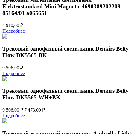
Elektrostandard Mini Magnetic 4690389202209
85164/01 a065651
4 910,00
₽
Подробнее
Трековый однофазный светильник Denkirs Belty
Flow DK5565-BK
9 506,00
₽
Подробнее
Трековый однофазный светильник Denkirs Belty
Flow DK5565-WH+BK
Первоначальная
Текущая
9 506,00
₽
7 473,00
₽
цена
цена:
Подробнее
составляла
7
9
473,00 ₽.
506,00 ₽.
Трековый магнитный светильник Ambrella Light