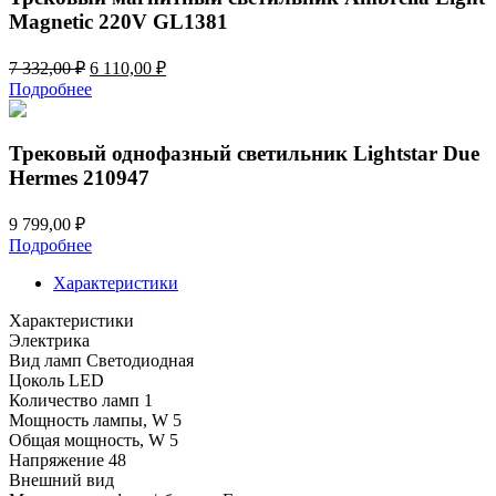
Magnetic 220V GL1381
Первоначальная
Текущая
7 332,00
₽
6 110,00
₽
цена
цена:
Подробнее
составляла
6
7
110,00 ₽.
332,00 ₽.
Трековый однофазный светильник Lightstar Due
Hermes 210947
9 799,00
₽
Подробнее
Характеристики
Характеристики
Электрика
Вид ламп
Светодиодная
Цоколь
LED
Количество ламп
1
Мощность лампы, W
5
Общая мощность, W
5
Напряжение
48
Внешний вид