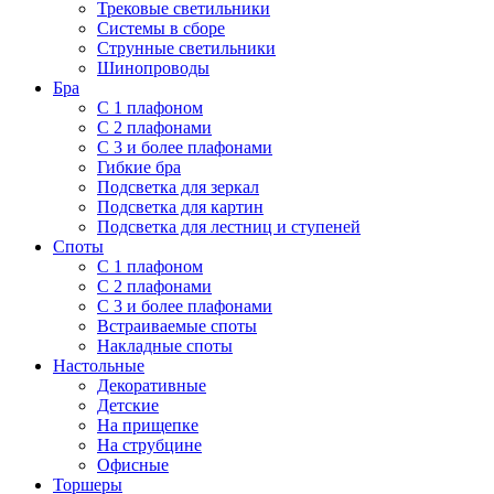
Трековые светильники
Системы в сборе
Струнные светильники
Шинопроводы
Бра
С 1 плафоном
С 2 плафонами
С 3 и более плафонами
Гибкие бра
Подсветка для зеркал
Подсветка для картин
Подсветка для лестниц и ступеней
Споты
С 1 плафоном
С 2 плафонами
С 3 и более плафонами
Встраиваемые споты
Накладные споты
Настольные
Декоративные
Детские
На прищепке
На струбцине
Офисные
Торшеры