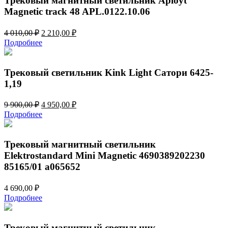
Трековый магнитный светильник Aployt
Magnetic track 48 APL.0122.10.06
Первоначальная
Текущая
4 010,00
₽
2 210,00
₽
цена
цена:
Подробнее
составляла
2
4
210,00 ₽.
010,00 ₽.
Трековый светильник Kink Light Сатори 6425-
1,19
Первоначальная
Текущая
9 900,00
₽
4 950,00
₽
цена
цена:
Подробнее
составляла
4
9
950,00 ₽.
900,00 ₽.
Трековый магнитный светильник
Elektrostandard Mini Magnetic 4690389202230
85165/01 a065652
4 690,00
₽
Подробнее
Трековый магнитный светильник