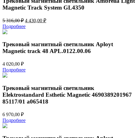
Трековый магнитный светильник Ambrella Light
Magnetic Track System GL4350
Первоначальная
Текущая
5 316,00
₽
4 430,00
₽
цена
цена:
Подробнее
составляла
4
5
430,00 ₽.
316,00 ₽.
Трековый магнитный светильник Aployt
Magnetic track 48 APL.0122.00.06
4 020,00
₽
Подробнее
Трековый магнитный светильник
Elektrostandard Esthetic Magnetic 4690389201967
85117/01 a065418
6 970,00
₽
Подробнее