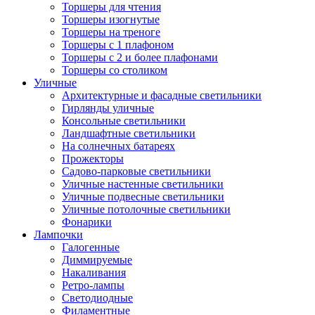
Торшеры для чтения
Торшеры изогнутые
Торшеры на треноге
Торшеры с 1 плафоном
Торшеры с 2 и более плафонами
Торшеры со столиком
Уличные
Архитектурные и фасадные светильники
Гирлянды уличные
Консольные светильники
Ландшафтные светильники
На солнечных батареях
Прожекторы
Садово-парковые светильники
Уличные настенные светильники
Уличные подвесные светильники
Уличные потолочные светильники
Фонарики
Лампочки
Галогенные
Диммируемые
Накаливания
Ретро-лампы
Светодиодные
Филаментные