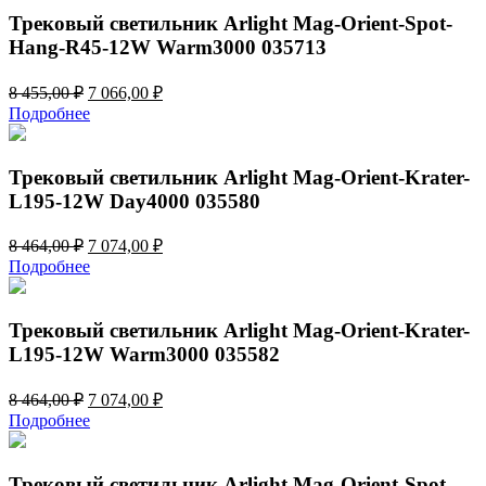
203,00 ₽.
Трековый светильник Arlight Mag-Orient-Spot-
Hang-R45-12W Warm3000 035713
Первоначальная
Текущая
8 455,00
₽
7 066,00
₽
цена
цена:
Подробнее
составляла
7
8
066,00 ₽.
455,00 ₽.
Трековый светильник Arlight Mag-Orient-Krater-
L195-12W Day4000 035580
Первоначальная
Текущая
8 464,00
₽
7 074,00
₽
цена
цена:
Подробнее
составляла
7
8
074,00 ₽.
464,00 ₽.
Трековый светильник Arlight Mag-Orient-Krater-
L195-12W Warm3000 035582
Первоначальная
Текущая
8 464,00
₽
7 074,00
₽
цена
цена:
Подробнее
составляла
7
8
074,00 ₽.
464,00 ₽.
Трековый светильник Arlight Mag-Orient-Spot-