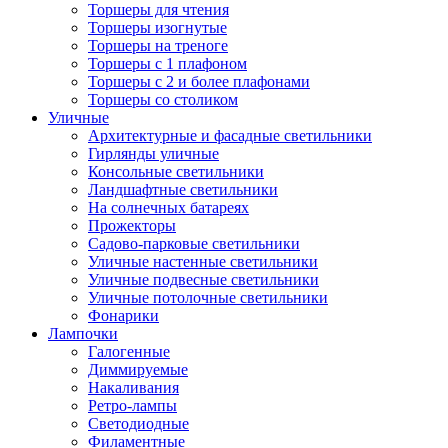
Торшеры для чтения
Торшеры изогнутые
Торшеры на треноге
Торшеры с 1 плафоном
Торшеры с 2 и более плафонами
Торшеры со столиком
Уличные
Архитектурные и фасадные светильники
Гирлянды уличные
Консольные светильники
Ландшафтные светильники
На солнечных батареях
Прожекторы
Садово-парковые светильники
Уличные настенные светильники
Уличные подвесные светильники
Уличные потолочные светильники
Фонарики
Лампочки
Галогенные
Диммируемые
Накаливания
Ретро-лампы
Светодиодные
Филаментные