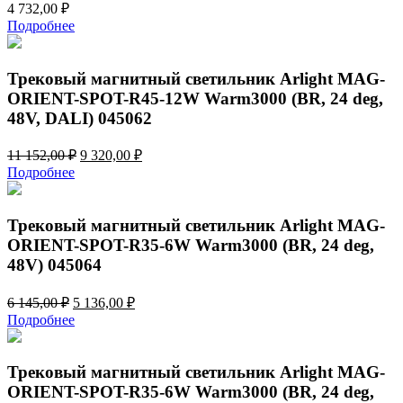
4 732,00
₽
Подробнее
Трековый магнитный светильник Arlight MAG-
ORIENT-SPOT-R45-12W Warm3000 (BR, 24 deg,
48V, DALI) 045062
Первоначальная
Текущая
11 152,00
₽
9 320,00
₽
цена
цена:
Подробнее
составляла
9
11
320,00 ₽.
152,00 ₽.
Трековый магнитный светильник Arlight MAG-
ORIENT-SPOT-R35-6W Warm3000 (BR, 24 deg,
48V) 045064
Первоначальная
Текущая
6 145,00
₽
5 136,00
₽
цена
цена:
Подробнее
составляла
5
6
136,00 ₽.
145,00 ₽.
Трековый магнитный светильник Arlight MAG-
ORIENT-SPOT-R35-6W Warm3000 (BR, 24 deg,