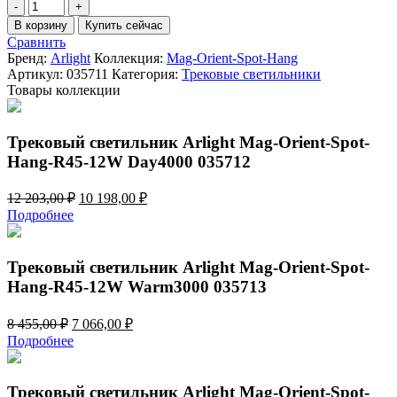
Количество
товара
В корзину
Купить сейчас
Трековый
Сравнить
светильник
Бренд:
Arlight
Коллекция:
Mag-Orient-Spot-Hang
Arlight
Артикул:
035711
Категория:
Трековые светильники
Mag-
Товары коллекции
Orient-
Spot-
Hang-
Трековый светильник Arlight Mag-Orient-Spot-
R45-
Hang-R45-12W Day4000 035712
12W
Day4000
Первоначальная
Текущая
035711
12 203,00
₽
10 198,00
₽
цена
цена:
Подробнее
составляла
10
12
198,00 ₽.
203,00 ₽.
Трековый светильник Arlight Mag-Orient-Spot-
Hang-R45-12W Warm3000 035713
Первоначальная
Текущая
8 455,00
₽
7 066,00
₽
цена
цена:
Подробнее
составляла
7
8
066,00 ₽.
455,00 ₽.
Трековый светильник Arlight Mag-Orient-Spot-