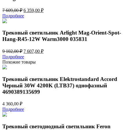
Первоначальная
Текущая
7 609,00
₽
6 359,00
₽
цена
цена:
Подробнее
составляла
6
7
359,00 ₽.
609,00 ₽.
Трековый светильник Arlight Mag-Orient-Spot-
Hang-R45-12W Warm3000 035831
Первоначальная
Текущая
9 102,00
₽
7 607,00
₽
цена
цена:
Подробнее
составляла
7
Похожие товары
9
607,00 ₽.
102,00 ₽.
Трековый светильник Elektrostandard Accord
Черный 30W 4200K (LTB37) однофазный
4690389135699
4 360,00
₽
Подробнее
Трековый светодиодный светильник Feron