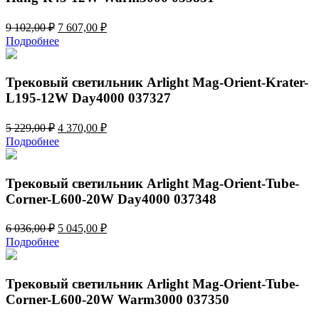
Первоначальная
Текущая
9 102,00
₽
7 607,00
₽
цена
цена:
Подробнее
составляла
7
9
607,00 ₽.
102,00 ₽.
Трековый светильник Arlight Mag-Orient-Krater-
L195-12W Day4000 037327
Первоначальная
Текущая
5 229,00
₽
4 370,00
₽
цена
цена:
Подробнее
составляла
4
5
370,00 ₽.
229,00 ₽.
Трековый светильник Arlight Mag-Orient-Tube-
Corner-L600-20W Day4000 037348
Первоначальная
Текущая
6 036,00
₽
5 045,00
₽
цена
цена:
Подробнее
составляла
5
6
045,00 ₽.
036,00 ₽.
Трековый светильник Arlight Mag-Orient-Tube-
Corner-L600-20W Warm3000 037350