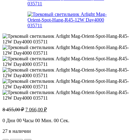
Первоначальная
Текущая
8 455,00
₽
7 066,00
₽
цена
цена:
составляла
7
0
Дни
00
Часы
00
Мин.
00
Сек.
8
066,00 ₽.
27 в наличии
455,00 ₽.