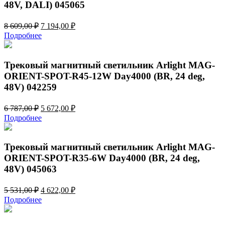
48V, DALI) 045065
Первоначальная
Текущая
8 609,00
₽
7 194,00
₽
цена
цена:
Подробнее
составляла
7
8
194,00 ₽.
609,00 ₽.
Трековый магнитный светильник Arlight MAG-
ORIENT-SPOT-R45-12W Day4000 (BR, 24 deg,
48V) 042259
Первоначальная
Текущая
6 787,00
₽
5 672,00
₽
цена
цена:
Подробнее
составляла
5
6
672,00 ₽.
787,00 ₽.
Трековый магнитный светильник Arlight MAG-
ORIENT-SPOT-R35-6W Day4000 (BR, 24 deg,
48V) 045063
Первоначальная
Текущая
5 531,00
₽
4 622,00
₽
цена
цена:
Подробнее
составляла
4
5
622,00 ₽.