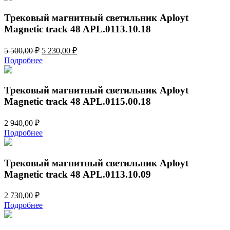
3
170,00 ₽.
Трековый магнитный светильник Aployt
Magnetic track 48 APL.0113.10.18
Первоначальная
Текущая
5 500,00
₽
5 230,00
₽
цена
цена:
Подробнее
составляла
5
5
230,00 ₽.
500,00 ₽.
Трековый магнитный светильник Aployt
Magnetic track 48 APL.0115.00.18
2 940,00
₽
Подробнее
Трековый магнитный светильник Aployt
Magnetic track 48 APL.0113.10.09
2 730,00
₽
Подробнее