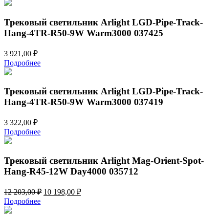
Трековый светильник Arlight LGD-Pipe-Track-
Hang-4TR-R50-9W Warm3000 037425
3 921,00
₽
Подробнее
Трековый светильник Arlight LGD-Pipe-Track-
Hang-4TR-R50-9W Warm3000 037419
3 322,00
₽
Подробнее
Трековый светильник Arlight Mag-Orient-Spot-
Hang-R45-12W Day4000 035712
Первоначальная
Текущая
12 203,00
₽
10 198,00
₽
цена
цена:
Подробнее
составляла
10
12
198,00 ₽.