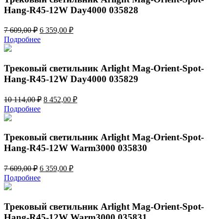
Hang-R45-12W Day4000 035828
Первоначальная
Текущая
7 609,00
₽
6 359,00
₽
цена
цена:
Подробнее
составляла
6
7
359,00 ₽.
609,00 ₽.
Трековый светильник Arlight Mag-Orient-Spot-
Hang-R45-12W Day4000 035829
Первоначальная
Текущая
10 114,00
₽
8 452,00
₽
цена
цена:
Подробнее
составляла
8
10
452,00 ₽.
114,00 ₽.
Трековый светильник Arlight Mag-Orient-Spot-
Hang-R45-12W Warm3000 035830
Первоначальная
Текущая
7 609,00
₽
6 359,00
₽
цена
цена:
Подробнее
составляла
6
7
359,00 ₽.
609,00 ₽.
Трековый светильник Arlight Mag-Orient-Spot-
Hang-R45-12W Warm3000 035831