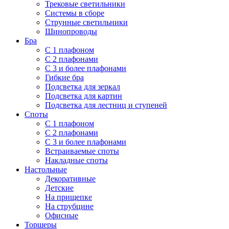
Трековые светильники
Системы в сборе
Струнные светильники
Шинопроводы
Бра
С 1 плафоном
С 2 плафонами
С 3 и более плафонами
Гибкие бра
Подсветка для зеркал
Подсветка для картин
Подсветка для лестниц и ступеней
Споты
С 1 плафоном
С 2 плафонами
С 3 и более плафонами
Встраиваемые споты
Накладные споты
Настольные
Декоративные
Детские
На прищепке
На струбцине
Офисные
Торшеры