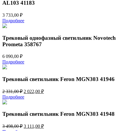
AL103 41183
3 733,00
₽
Подробнее
Трековый однофазный светильник Novotech
Prometa 358767
6 090,00
₽
Подробнее
Трековый светильник Feron MGN303 41946
Первоначальная
Текущая
2 331,00
₽
2 022,00
₽
цена
цена:
Подробнее
составляла
2
2
022,00 ₽.
331,00 ₽.
Трековый светильник Feron MGN303 41948
Первоначальная
Текущая
3 498,00
₽
3 111,00
₽
цена
цена: