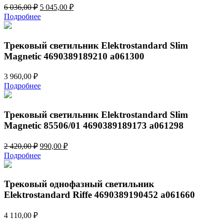
Первоначальная
Текущая
6 036,00
₽
5 045,00
₽
цена
цена:
Подробнее
составляла
5
6
045,00 ₽.
036,00 ₽.
Трековый светильник Elektrostandard Slim
Magnetic 4690389189210 a061300
3 960,00
₽
Подробнее
Трековый светильник Elektrostandard Slim
Magnetic 85506/01 4690389189173 a061298
Первоначальная
Текущая
2 420,00
₽
990,00
₽
цена
цена:
Подробнее
составляла
990,00 ₽.
2
420,00 ₽.
Трековый однофазный светильник
Elektrostandard Riffe 4690389190452 a061660
4 110,00
₽