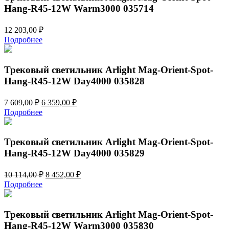
Hang-R45-12W Warm3000 035714
12 203,00
₽
Подробнее
Трековый светильник Arlight Mag-Orient-Spot-
Hang-R45-12W Day4000 035828
Первоначальная
Текущая
7 609,00
₽
6 359,00
₽
цена
цена:
Подробнее
составляла
6
7
359,00 ₽.
609,00 ₽.
Трековый светильник Arlight Mag-Orient-Spot-
Hang-R45-12W Day4000 035829
Первоначальная
Текущая
10 114,00
₽
8 452,00
₽
цена
цена:
Подробнее
составляла
8
10
452,00 ₽.
114,00 ₽.
Трековый светильник Arlight Mag-Orient-Spot-
Hang-R45-12W Warm3000 035830