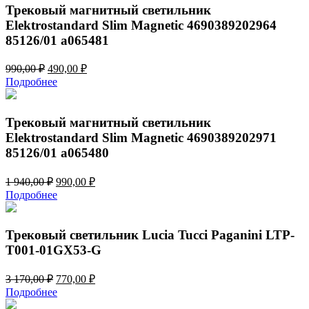
Трековый магнитный светильник
Elektrostandard Slim Magnetic 4690389202964
85126/01 a065481
Первоначальная
Текущая
990,00
₽
490,00
₽
цена
цена:
Подробнее
составляла
490,00 ₽.
990,00 ₽.
Трековый магнитный светильник
Elektrostandard Slim Magnetic 4690389202971
85126/01 a065480
Первоначальная
Текущая
1 940,00
₽
990,00
₽
цена
цена:
Подробнее
составляла
990,00 ₽.
1
940,00 ₽.
Трековый светильник Lucia Tucci Paganini LTP-
T001-01GX53-G
Первоначальная
Текущая
3 170,00
₽
770,00
₽
цена
цена:
Подробнее
составляла
770,00 ₽.