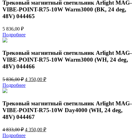
531,00 ₽.
Трековый магнитный светильник Arlight MAG-
VIBE-POINT-R75-10W Warm3000 (BK, 24 deg,
48V) 044465
5 836,00
₽
Подробнее
Трековый магнитный светильник Arlight MAG-
VIBE-POINT-R75-10W Warm3000 (WH, 24 deg,
48V) 044466
Первоначальная
Текущая
5 836,00
₽
4 350,00
₽
цена
цена:
Подробнее
составляла
4
5
350,00 ₽.
836,00 ₽.
Трековый магнитный светильник Arlight MAG-
VIBE-POINT-R75-10W Day4000 (WH, 24 deg,
48V) 044467
Первоначальная
Текущая
4 833,00
₽
4 350,00
₽
цена
цена:
Подробнее