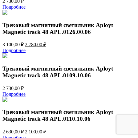
2 730,00
₽
Подробнее
Трековый магнитный светильник Aployt
Magnetic track 48 APL.0126.00.06
Первоначальная
Текущая
3 100,00
₽
2 780,00
₽
цена
цена:
Подробнее
составляла
2
3
780,00 ₽.
100,00 ₽.
Трековый магнитный светильник Aployt
Magnetic track 48 APL.0109.10.06
2 730,00
₽
Подробнее
Трековый магнитный светильник Aployt
Magnetic track 48 APL.0110.10.06
Первоначальная
Текущая
2 630,00
₽
2 100,00
₽
цена
цена:
Подробнее