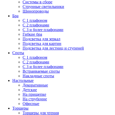
Системы в сборе
Струнные светильники
Шинопроводы
Бра
С 1 плафоном
С 2 плафонами
С 3 и более плафонами
Гибкие бра
Подсветка для зеркал
Подсветка для картин
Подсветка для лестниц и ступеней
Споты
С 1 плафоном
С 2 плафонами
С 3 и более плафонами
Встраиваемые споты
Накладные споты
Настольные
Декоративные
Детские
На прищепке
На струбцине
Офисные
Торшеры
Торшеры для чтения