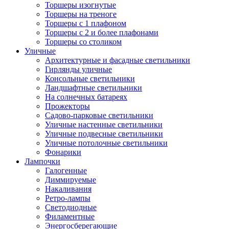
Торшеры изогнутые
Торшеры на треноге
Торшеры с 1 плафоном
Торшеры с 2 и более плафонами
Торшеры со столиком
Уличные
Архитектурные и фасадные светильники
Гирлянды уличные
Консольные светильники
Ландшафтные светильники
На солнечных батареях
Прожекторы
Садово-парковые светильники
Уличные настенные светильники
Уличные подвесные светильники
Уличные потолочные светильники
Фонарики
Лампочки
Галогенные
Диммируемые
Накаливания
Ретро-лампы
Светодиодные
Филаментные
Энергосберегающие