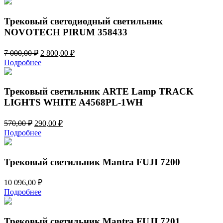
7
800,00 ₽.
000,00 ₽.
Трековый светодиодный светильник
NOVOTECH PIRUM 358433
Первоначальная
Текущая
7 000,00
₽
2 800,00
₽
цена
цена:
Подробнее
составляла
2
7
800,00 ₽.
000,00 ₽.
Трековый светильник ARTE Lamp TRACK
LIGHTS WHITE A4568PL-1WH
Первоначальная
Текущая
570,00
₽
290,00
₽
цена
цена:
Подробнее
составляла
290,00 ₽.
570,00 ₽.
Трековый светильник Mantra FUJI 7200
10 096,00
₽
Подробнее
Трековый светильник Mantra FUJI 7201