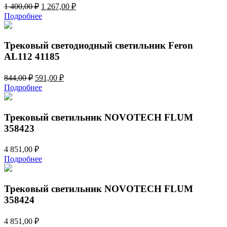
Первоначальная
Текущая
1 400,00
₽
1 267,00
₽
цена
цена:
Подробнее
составляла
1
1
267,00 ₽.
400,00 ₽.
Трековый светодиодный светильник Feron
AL112 41185
Первоначальная
Текущая
844,00
₽
591,00
₽
цена
цена:
Подробнее
составляла
591,00 ₽.
844,00 ₽.
Трековый светильник NOVOTECH FLUM
358423
4 851,00
₽
Подробнее
Трековый светильник NOVOTECH FLUM
358424
4 851,00
₽