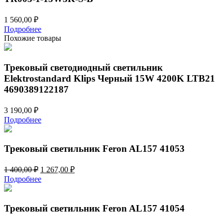
1 560,00
₽
Подробнее
Похожие товары
Трековый светодиодный светильник
Elektrostandard Klips Черный 15W 4200K LTB21
4690389122187
3 190,00
₽
Подробнее
Трековый светильник Feron AL157 41053
Первоначальная
Текущая
1 400,00
₽
1 267,00
₽
цена
цена:
Подробнее
составляла
1
1
267,00 ₽.
400,00 ₽.
Трековый светильник Feron AL157 41054