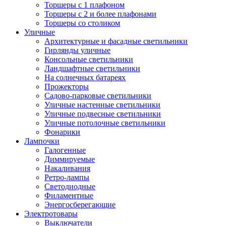
Торшеры с 1 плафоном
Торшеры с 2 и более плафонами
Торшеры со столиком
Уличные
Архитектурные и фасадные светильники
Гирлянды уличные
Консольные светильники
Ландшафтные светильники
На солнечных батареях
Прожекторы
Садово-парковые светильники
Уличные настенные светильники
Уличные подвесные светильники
Уличные потолочные светильники
Фонарики
Лампочки
Галогенные
Диммируемые
Накаливания
Ретро-лампы
Светодиодные
Филаментные
Энергосберегающие
Электротовары
Выключатели