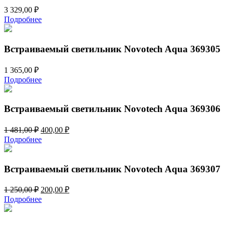
3 329,00
₽
Подробнее
Встраиваемый светильник Novotech Aqua 369305
1 365,00
₽
Подробнее
Встраиваемый светильник Novotech Aqua 369306
Первоначальная
Текущая
1 481,00
₽
400,00
₽
цена
цена:
Подробнее
составляла
400,00 ₽.
1
481,00 ₽.
Встраиваемый светильник Novotech Aqua 369307
Первоначальная
Текущая
1 250,00
₽
200,00
₽
цена
цена:
Подробнее
составляла
200,00 ₽.
1