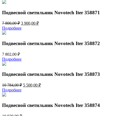
Подвесной светильник Novotech Iter 358871
Первоначальная
Текущая
7 800,00
₽
3 900,00
₽
цена
цена:
Подробнее
составляла
3
7
900,00 ₽.
800,00 ₽.
Подвесной светильник Novotech Iter 358872
7 802,00
₽
Подробнее
Подвесной светильник Novotech Iter 358873
Первоначальная
Текущая
10 784,00
₽
5 500,00
₽
цена
цена:
Подробнее
составляла
5
10
500,00 ₽.
784,00 ₽.
Подвесной светильник Novotech Iter 358874