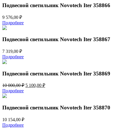
200,00 ₽.
Подвесной светильник Novotech Iter 358866
9 576,00
₽
Подробнее
Подвесной светильник Novotech Iter 358867
7 319,00
₽
Подробнее
Подвесной светильник Novotech Iter 358869
Первоначальная
Текущая
10 000,00
₽
5 100,00
₽
цена
цена:
Подробнее
составляла
5
10
100,00 ₽.
000,00 ₽.
Подвесной светильник Novotech Iter 358870
10 154,00
₽
Подробнее