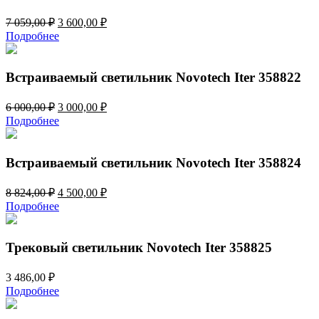
Первоначальная
Текущая
7 059,00
₽
3 600,00
₽
цена
цена:
Подробнее
составляла
3
7
600,00 ₽.
059,00 ₽.
Встраиваемый светильник Novotech Iter 358822
Первоначальная
Текущая
6 000,00
₽
3 000,00
₽
цена
цена:
Подробнее
составляла
3
6
000,00 ₽.
000,00 ₽.
Встраиваемый светильник Novotech Iter 358824
Первоначальная
Текущая
8 824,00
₽
4 500,00
₽
цена
цена:
Подробнее
составляла
4
8
500,00 ₽.
824,00 ₽.
Трековый светильник Novotech Iter 358825
3 486,00
₽
Подробнее