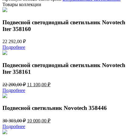
Iter
Товары коллекции
358823
Подвесной светодиодный светильник Novotech
Iter 358160
22 292,00
₽
Подробнее
Подвесной светодиодный светильник Novotech
Iter 358161
Первоначальная
Текущая
22 200,00
₽
11 100,00
₽
цена
цена:
Подробнее
составляла
11
22
100,00 ₽.
200,00 ₽.
Подвесной светильник Novotech 358446
Первоначальная
Текущая
30 303,00
₽
10 000,00
₽
цена
цена:
Подробнее
составляла
10
30