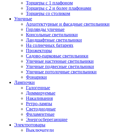
Торшеры с 1 плафоном
Торшеры с 2 и более плафонами
Торшеры со столиком
Уличные
Архитектурные и фасадные светильники
Гирлянды уличные
Консольные светильники
Ландшафтные светильники
На солнечных батареях
Прожекторы
Садово-парковые светильники
Уличные настенные светильники
Уличные подвесные светильники
Уличные потолочные светильники
Фонарики
Лампочки
Галогенные
Диммируемые
Накаливания
Ретро-лампы
Светодиодные
Филаментные
Энергосберегающие
Электротовары
Выключатели