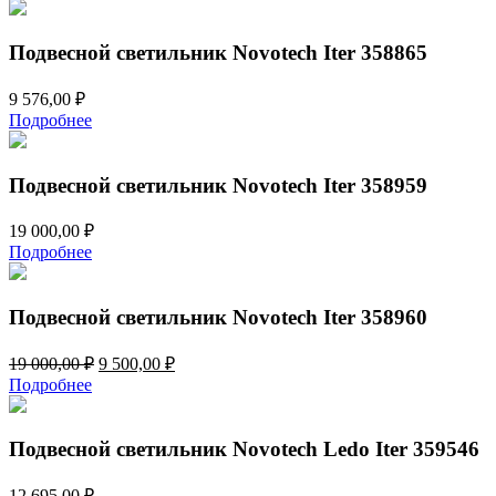
составляла
3
6
000,00 ₽.
000,00 ₽.
Подвесной светильник Novotech Iter 358865
9 576,00
₽
Подробнее
Подвесной светильник Novotech Iter 358959
19 000,00
₽
Подробнее
Подвесной светильник Novotech Iter 358960
Первоначальная
Текущая
19 000,00
₽
9 500,00
₽
цена
цена:
Подробнее
составляла
9
19
500,00 ₽.
000,00 ₽.
Подвесной светильник Novotech Ledo Iter 359546
12 695,00
₽