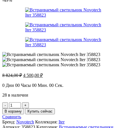
-49%
Первоначальная
Текущая
8 824,00
₽
4 500,00
₽
цена
цена:
составляла
4
0
Дни
00
Часы
00
Мин.
00
Сек.
8
500,00 ₽.
28 в наличии
824,00 ₽.
Количество
товара
В корзину
Купить сейчас
Встраиваемый
Сравнить
светильник
Бренд:
Novotech
Коллекция:
Iter
Novotech
Артикул:
358823
Категория:
Встраиваемые светильники