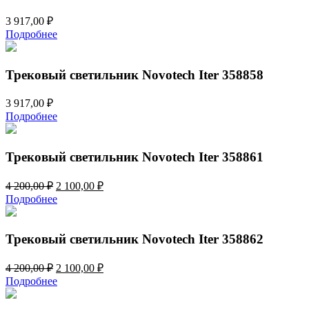
3 917,00
₽
Подробнее
Трековый светильник Novotech Iter 358858
3 917,00
₽
Подробнее
Трековый светильник Novotech Iter 358861
Первоначальная
Текущая
4 200,00
₽
2 100,00
₽
цена
цена:
Подробнее
составляла
2
4
100,00 ₽.
200,00 ₽.
Трековый светильник Novotech Iter 358862
Первоначальная
Текущая
4 200,00
₽
2 100,00
₽
цена
цена:
Подробнее
составляла
2
4
100,00 ₽.