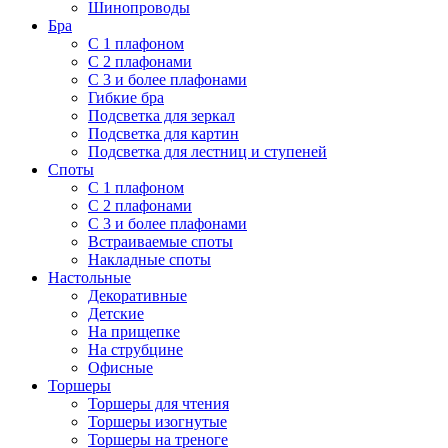
Шинопроводы
Бра
С 1 плафоном
С 2 плафонами
С 3 и более плафонами
Гибкие бра
Подсветка для зеркал
Подсветка для картин
Подсветка для лестниц и ступеней
Споты
С 1 плафоном
С 2 плафонами
С 3 и более плафонами
Встраиваемые споты
Накладные споты
Настольные
Декоративные
Детские
На прищепке
На струбцине
Офисные
Торшеры
Торшеры для чтения
Торшеры изогнутые
Торшеры на треноге