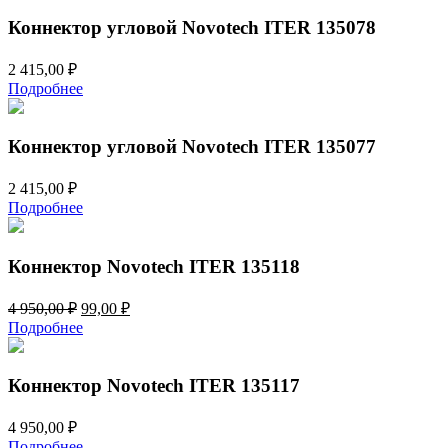
000,00 ₽.
303,00 ₽.
Коннектор угловой Novotech ITER 135078
2 415,00
₽
Подробнее
Коннектор угловой Novotech ITER 135077
2 415,00
₽
Подробнее
Коннектор Novotech ITER 135118
Первоначальная
Текущая
4 950,00
₽
99,00
₽
цена
цена:
Подробнее
составляла
99,00 ₽.
4
950,00 ₽.
Коннектор Novotech ITER 135117
4 950,00
₽
Подробнее