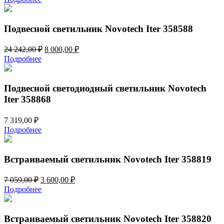
Подвесной светильник Novotech Iter 358588
Первоначальная
Текущая
24 242,00
₽
8 000,00
₽
цена
цена:
Подробнее
составляла
8
24
000,00 ₽.
242,00 ₽.
Подвесной светодиодный светильник Novotech
Iter 358868
7 319,00
₽
Подробнее
Встраиваемый светильник Novotech Iter 358819
Первоначальная
Текущая
7 059,00
₽
3 600,00
₽
цена
цена:
Подробнее
составляла
3
7
600,00 ₽.
059,00 ₽.
Встраиваемый светильник Novotech Iter 358820