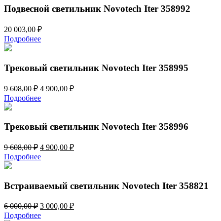
Подвесной светильник Novotech Iter 358992
20 003,00
₽
Подробнее
Трековый светильник Novotech Iter 358995
Первоначальная
Текущая
9 608,00
₽
4 900,00
₽
цена
цена:
Подробнее
составляла
4
9
900,00 ₽.
608,00 ₽.
Трековый светильник Novotech Iter 358996
Первоначальная
Текущая
9 608,00
₽
4 900,00
₽
цена
цена:
Подробнее
составляла
4
9
900,00 ₽.
608,00 ₽.
Встраиваемый светильник Novotech Iter 358821
Первоначальная
Текущая
6 000,00
₽
3 000,00
₽
цена
цена:
Подробнее