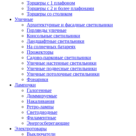
Торшеры с 1 плафоном
Торшеры с 2 и более плафонами
Торшеры со столиком
Уличные
Архитектурные и фасадные светильники
Гирлянды уличные
Консольные светильники
Ландшафтные светильники
На солнечных батареях
Прожекторы
Садово-парковые светильники
Уличные настенные светильники
Уличные подвесные светильники
Уличные потолочные светильники
Фонарики
Лампочки
Галогенные
Диммируемые
Накаливания
Ретро-лампы
Светодиодные
Филаментные
Энергосберегающие
Электротовары
Выключатели