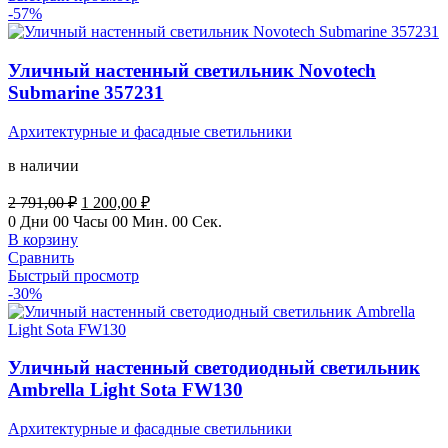
-57%
Уличный настенный светильник Novotech
Submarine 357231
Архитектурные и фасадные светильники
в наличии
Первоначальная
Текущая
2 791,00
₽
1 200,00
₽
цена
цена:
0
Дни
00
Часы
00
Мин.
00
Сек.
составляла
1
В корзину
2
200,00 ₽.
Сравнить
791,00 ₽.
Быстрый просмотр
-30%
Уличный настенный светодиодный светильник
Ambrella Light Sota FW130
Архитектурные и фасадные светильники