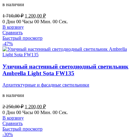
в наличии
Первоначальная
Текущая
1 710,00
₽
1 200,00
₽
цена
цена:
0
Дни
00
Часы
00
Мин.
00
Сек.
составляла
1
В корзину
1
200,00 ₽.
Сравнить
710,00 ₽.
Быстрый просмотр
-47%
Уличный настенный светодиодный светильник
Ambrella Light Sota FW135
Архитектурные и фасадные светильники
в наличии
Первоначальная
Текущая
2 250,00
₽
1 200,00
₽
цена
цена:
0
Дни
00
Часы
00
Мин.
00
Сек.
составляла
1
В корзину
2
200,00 ₽.
Сравнить
250,00 ₽.
Быстрый просмотр
-30%