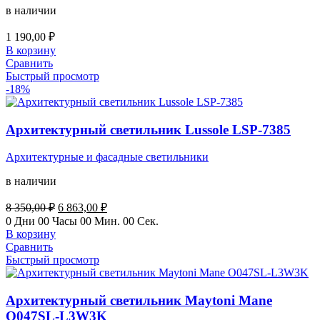
в наличии
1 190,00
₽
В корзину
Сравнить
Быстрый просмотр
-18%
Архитектурный светильник Lussole LSP-7385
Архитектурные и фасадные светильники
в наличии
Первоначальная
Текущая
8 350,00
₽
6 863,00
₽
цена
цена:
0
Дни
00
Часы
00
Мин.
00
Сек.
составляла
6
В корзину
8
863,00 ₽.
Сравнить
350,00 ₽.
Быстрый просмотр
Архитектурный светильник Maytoni Mane
O047SL-L3W3K