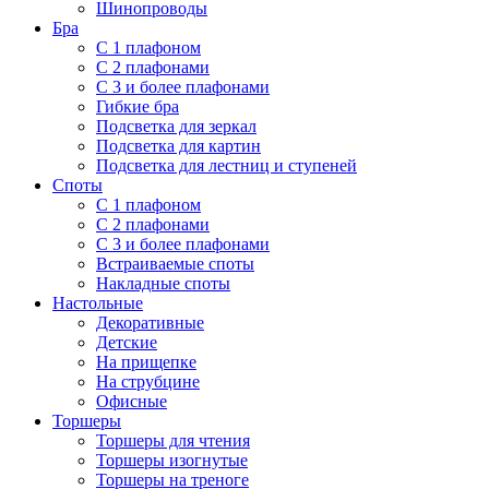
Шинопроводы
Бра
С 1 плафоном
С 2 плафонами
С 3 и более плафонами
Гибкие бра
Подсветка для зеркал
Подсветка для картин
Подсветка для лестниц и ступеней
Споты
С 1 плафоном
С 2 плафонами
С 3 и более плафонами
Встраиваемые споты
Накладные споты
Настольные
Декоративные
Детские
На прищепке
На струбцине
Офисные
Торшеры
Торшеры для чтения
Торшеры изогнутые
Торшеры на треноге