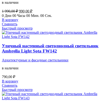
в наличии
Первоначальная
Текущая
1 990,00
₽
990,00
₽
цена
цена:
0
Дни
00
Часы
00
Мин.
00
Сек.
составляла
990,00 ₽.
В корзину
1
Сравнить
990,00 ₽.
Быстрый просмотр
Уличный настенный светодиодный светильник
Ambrella Light Sota FW142
Архитектурные и фасадные светильники
в наличии
790,00
₽
В корзину
Сравнить
Быстрый просмотр