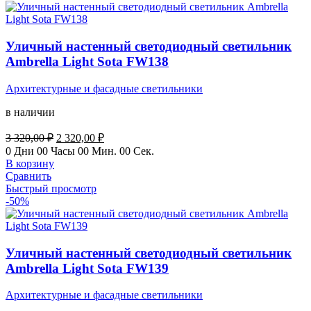
Уличный настенный светодиодный светильник
Ambrella Light Sota FW138
Архитектурные и фасадные светильники
в наличии
Первоначальная
Текущая
3 320,00
₽
2 320,00
₽
цена
цена:
0
Дни
00
Часы
00
Мин.
00
Сек.
составляла
2
В корзину
3
320,00 ₽.
Сравнить
320,00 ₽.
Быстрый просмотр
-50%
Уличный настенный светодиодный светильник
Ambrella Light Sota FW139
Архитектурные и фасадные светильники