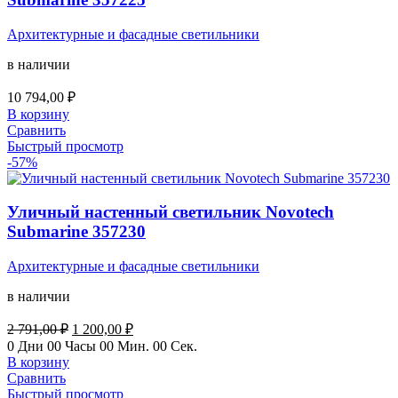
Архитектурные и фасадные светильники
в наличии
10 794,00
₽
В корзину
Сравнить
Быстрый просмотр
-57%
Уличный настенный светильник Novotech
Submarine 357230
Архитектурные и фасадные светильники
в наличии
Первоначальная
Текущая
2 791,00
₽
1 200,00
₽
цена
цена:
0
Дни
00
Часы
00
Мин.
00
Сек.
составляла
1
В корзину
2
200,00 ₽.
Сравнить
791,00 ₽.
Быстрый просмотр