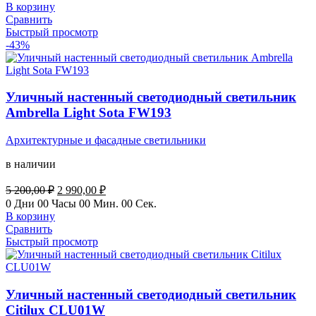
составляла
2
В корзину
5
990,00 ₽.
Сравнить
200,00 ₽.
Быстрый просмотр
-43%
Уличный настенный светодиодный светильник
Ambrella Light Sota FW193
Архитектурные и фасадные светильники
в наличии
Первоначальная
Текущая
5 200,00
₽
2 990,00
₽
цена
цена:
0
Дни
00
Часы
00
Мин.
00
Сек.
составляла
2
В корзину
5
990,00 ₽.
Сравнить
200,00 ₽.
Быстрый просмотр
Уличный настенный светодиодный светильник
Citilux CLU01W