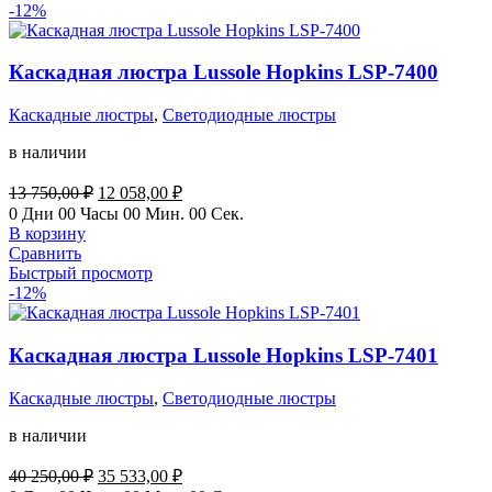
-12%
Каскадная люстра Lussole Hopkins LSP-7400
Каскадные люстры
,
Светодиодные люстры
в наличии
Первоначальная
Текущая
13 750,00
₽
12 058,00
₽
цена
цена:
0
Дни
00
Часы
00
Мин.
00
Сек.
составляла
12
В корзину
13
058,00 ₽.
Сравнить
750,00 ₽.
Быстрый просмотр
-12%
Каскадная люстра Lussole Hopkins LSP-7401
Каскадные люстры
,
Светодиодные люстры
в наличии
Первоначальная
Текущая
40 250,00
₽
35 533,00
₽
цена
цена: