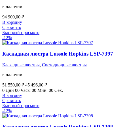
в наличии
94 900,00
₽
В корзину
Сравнить
Быстрый просмотр
-12%
Каскадная люстра Lussole Hopkins LSP-7397
Каскадные люстры
,
Светодиодные люстры
в наличии
Первоначальная
Текущая
51 550,00
₽
45 496,00
₽
цена
цена:
0
Дни
00
Часы
00
Мин.
00
Сек.
составляла
45
В корзину
51
496,00 ₽.
Сравнить
550,00 ₽.
Быстрый просмотр
-12%
Каскадная люстра Lussole Hopkins LSP-7398