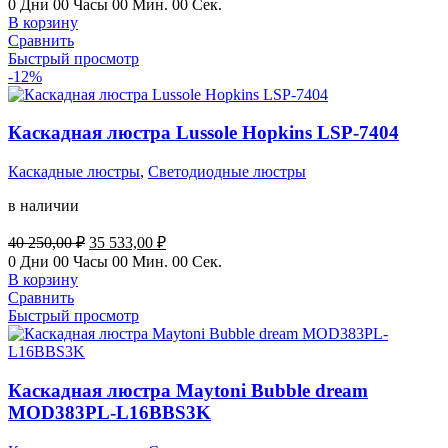
0
Дни
00
Часы
00
Мин.
00
Сек.
составляла
35
В корзину
40
533,00 ₽.
Сравнить
250,00 ₽.
Быстрый просмотр
-12%
Каскадная люстра Lussole Hopkins LSP-7404
Каскадные люстры
,
Светодиодные люстры
в наличии
Первоначальная
Текущая
40 250,00
₽
35 533,00
₽
цена
цена:
0
Дни
00
Часы
00
Мин.
00
Сек.
составляла
35
В корзину
40
533,00 ₽.
Сравнить
250,00 ₽.
Быстрый просмотр
Каскадная люстра Maytoni Bubble dream
MOD383PL-L16BBS3K