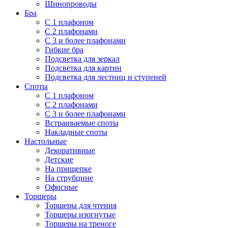
Шинопроводы
Бра
С 1 плафоном
С 2 плафонами
С 3 и более плафонами
Гибкие бра
Подсветка для зеркал
Подсветка для картин
Подсветка для лестниц и ступеней
Споты
С 1 плафоном
С 2 плафонами
С 3 и более плафонами
Встраиваемые споты
Накладные споты
Настольные
Декоративные
Детские
На прищепке
На струбцине
Офисные
Торшеры
Торшеры для чтения
Торшеры изогнутые
Торшеры на треноге