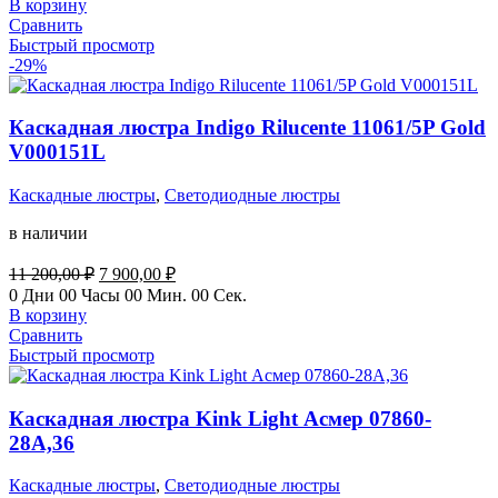
В корзину
11
900,00 ₽.
Сравнить
200,00 ₽.
Быстрый просмотр
-29%
Каскадная люстра Indigo Rilucente 11061/5P Gold
V000151L
Каскадные люстры
,
Светодиодные люстры
в наличии
Первоначальная
Текущая
11 200,00
₽
7 900,00
₽
цена
цена:
0
Дни
00
Часы
00
Мин.
00
Сек.
составляла
7
В корзину
11
900,00 ₽.
Сравнить
200,00 ₽.
Быстрый просмотр
Каскадная люстра Kink Light Асмер 07860-
28A,36
Каскадные люстры
,
Светодиодные люстры