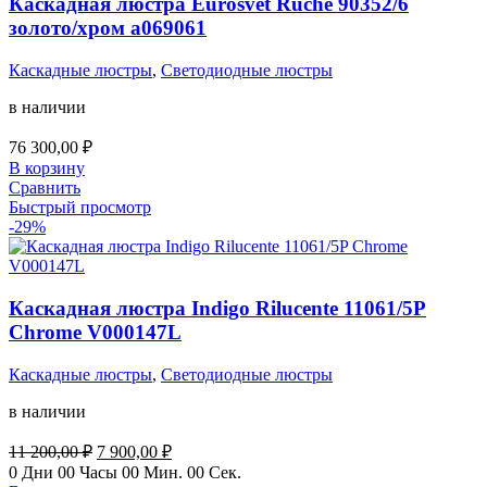
Каскадная люстра Eurosvet Ruche 90352/6
золото/хром a069061
Каскадные люстры
,
Светодиодные люстры
в наличии
76 300,00
₽
В корзину
Сравнить
Быстрый просмотр
-29%
Каскадная люстра Indigo Rilucente 11061/5P
Chrome V000147L
Каскадные люстры
,
Светодиодные люстры
в наличии
Первоначальная
Текущая
11 200,00
₽
7 900,00
₽
цена
цена:
0
Дни
00
Часы
00
Мин.
00
Сек.
составляла
7