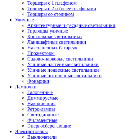
Торшеры с 1 плафоном
Торшеры с 2 и более плафонами
Торшеры со столиком
Уличные
Архитектурные и фасадные светильники
Гирлянды уличные
Консольные светильники
Ландшафтные светильники
На солнечных батареях
Прожекторы
Садово-парковые светильники
Уличные настенные светильники
Уличные подвесные светильники
Уличные потолочные светильники
Фонарики
Лампочки
Галогенные
Диммируемые
Накаливания
Ретро-лампы
Светодиодные
Филаментные
Энергосберегающие
Электротовары
Выключатели