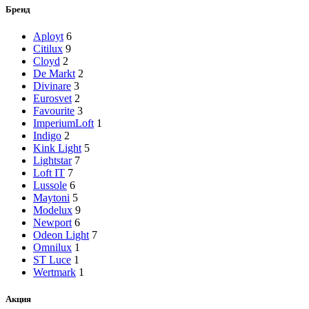
Бренд
Aployt
6
Citilux
9
Cloyd
2
De Markt
2
Divinare
3
Eurosvet
2
Favourite
3
ImperiumLoft
1
Indigo
2
Kink Light
5
Lightstar
7
Loft IT
7
Lussole
6
Maytoni
5
Modelux
9
Newport
6
Odeon Light
7
Omnilux
1
ST Luce
1
Wertmark
1
Акция