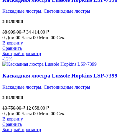
Каскадные люстры
,
Светодиодные люстры
в наличии
Первоначальная
Текущая
38 999,00
₽
34 414,00
₽
цена
цена:
0
Дни
00
Часы
00
Мин.
00
Сек.
составляла
34
В корзину
38
414,00 ₽.
Сравнить
999,00 ₽.
Быстрый просмотр
-12%
Каскадная люстра Lussole Hopkins LSP-7399
Каскадные люстры
,
Светодиодные люстры
в наличии
Первоначальная
Текущая
13 750,00
₽
12 058,00
₽
цена
цена:
0
Дни
00
Часы
00
Мин.
00
Сек.
составляла
12
В корзину
13
058,00 ₽.
Сравнить
750,00 ₽.
Быстрый просмотр