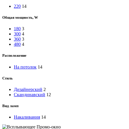
220
14
Общая мощность, W
180
3
300
4
360
3
480
4
Расположение
На потолок
14
Стиль
Дизайнерский
2
Скандинавский
12
Вид ламп
Накаливания
14