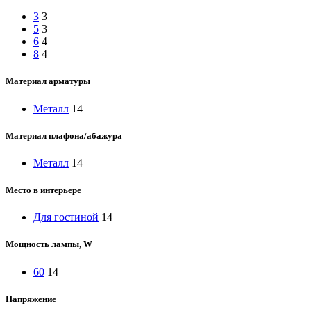
3
3
5
3
6
4
8
4
Материал арматуры
Металл
14
Материал плафона/абажура
Металл
14
Место в интерьере
Для гостиной
14
Мощность лампы, W
60
14
Напряжение