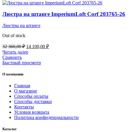
Люстра на штанге ImperiumLoft Corf 203765-26
Люстры на штанге
Out of stock
Первоначальная
Текущая
32 360,00
₽
14 100,00
₽
цена
цена:
Читать далее
составляла
14
Сравнить
32
100,00 ₽.
Быстрый просмотр
360,00 ₽.
О компании
Главная
О магазине
Способы оплаты
Способы доставки
Контакты
Условия возврата
Политика конфиденциальности
Каталог