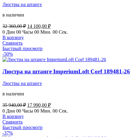
Люстры на штанге
в наличии
Первоначальная
Текущая
32 360,00
₽
14 100,00
₽
цена
цена:
0
Дни
00
Часы
00
Мин.
00
Сек.
составляла
14
В корзину
32
100,00 ₽.
Сравнить
360,00 ₽.
Быстрый просмотр
-50%
Люстра на штанге ImperiumLoft Corf 189481-26
Люстры на штанге
в наличии
Первоначальная
Текущая
35 940,00
₽
17 990,00
₽
цена
цена:
0
Дни
00
Часы
00
Мин.
00
Сек.
составляла
17
В корзину
35
990,00 ₽.
Сравнить
940,00 ₽.
Быстрый просмотр
-37%