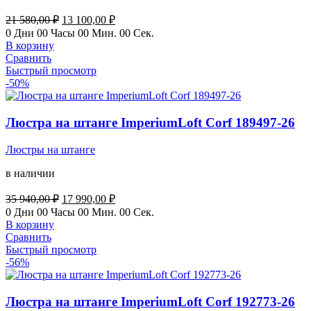
Первоначальная
Текущая
21 580,00
₽
13 100,00
₽
цена
цена:
0
Дни
00
Часы
00
Мин.
00
Сек.
составляла
13
В корзину
21
100,00 ₽.
Сравнить
580,00 ₽.
Быстрый просмотр
-50%
Люстра на штанге ImperiumLoft Corf 189497-26
Люстры на штанге
в наличии
Первоначальная
Текущая
35 940,00
₽
17 990,00
₽
цена
цена:
0
Дни
00
Часы
00
Мин.
00
Сек.
составляла
17
В корзину
35
990,00 ₽.
Сравнить
940,00 ₽.
Быстрый просмотр
-56%
Люстра на штанге ImperiumLoft Corf 192773-26