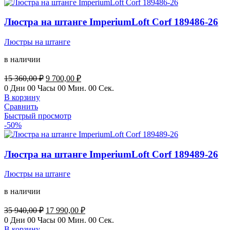
Люстра на штанге ImperiumLoft Corf 189486-26
Люстры на штанге
в наличии
Первоначальная
Текущая
15 360,00
₽
9 700,00
₽
цена
цена:
0
Дни
00
Часы
00
Мин.
00
Сек.
составляла
9
В корзину
15
700,00 ₽.
Сравнить
360,00 ₽.
Быстрый просмотр
-50%
Люстра на штанге ImperiumLoft Corf 189489-26
Люстры на штанге
в наличии
Первоначальная
Текущая
35 940,00
₽
17 990,00
₽
цена
цена:
0
Дни
00
Часы
00
Мин.
00
Сек.
составляла
17
В корзину