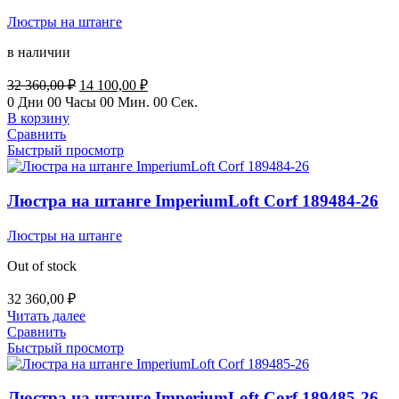
Люстры на штанге
в наличии
Первоначальная
Текущая
32 360,00
₽
14 100,00
₽
цена
цена:
0
Дни
00
Часы
00
Мин.
00
Сек.
составляла
14
В корзину
32
100,00 ₽.
Сравнить
360,00 ₽.
Быстрый просмотр
Люстра на штанге ImperiumLoft Corf 189484-26
Люстры на штанге
Out of stock
32 360,00
₽
Читать далее
Сравнить
Быстрый просмотр
Люстра на штанге ImperiumLoft Corf 189485-26