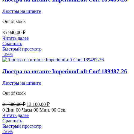
Люстры на штанге
Out of stock
35 940,00
₽
Читать далее
Сравнить
Быстрый просмотр
-39%
Люстра на штанге ImperiumLoft Corf 189487-26
Люстры на штанге
Out of stock
Первоначальная
Текущая
21 580,00
₽
13 100,00
₽
цена
цена:
0
Дни
00
Часы
00
Мин.
00
Сек.
составляла
13
Читать далее
21
100,00 ₽.
Сравнить
580,00 ₽.
Быстрый просмотр
-56%