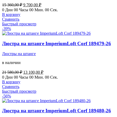
Первоначальная
Текущая
15 360,00
₽
9 700,00
₽
цена
цена:
0
Дни
00
Часы
00
Мин.
00
Сек.
составляла
9
В корзину
15
700,00 ₽.
Сравнить
360,00 ₽.
Быстрый просмотр
-39%
Люстра на штанге ImperiumLoft Corf 189479-26
Люстры на штанге
в наличии
Первоначальная
Текущая
21 580,00
₽
13 100,00
₽
цена
цена:
0
Дни
00
Часы
00
Мин.
00
Сек.
составляла
13
В корзину
21
100,00 ₽.
Сравнить
580,00 ₽.
Быстрый просмотр
-56%
Люстра на штанге ImperiumLoft Corf 189480-26