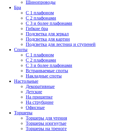
Шинопроводы
Бра
С 1 плафоном
С 2 плафонами
С 3 и более плафонами
Гибкие бра
Подсветка для зеркал
Подсветка для картин
Подсветка для лестниц и ступеней
Споты
С 1 плафоном
С 2 плафонами
С 3 и более плафонами
Встраиваемые споты
Накладные споты
Настольные
Декоративные
Детские
На прищепке
На струбцине
Офисные
Торшеры
Торшеры для чтения
Торшеры изогнутые
Торшеры на треноге