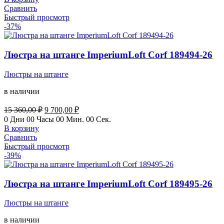
35
990,00 ₽.
Сравнить
940,00 ₽.
Быстрый просмотр
-37%
Люстра на штанге ImperiumLoft Corf 189494-26
Люстры на штанге
в наличии
Первоначальная
Текущая
15 360,00
₽
9 700,00
₽
цена
цена:
0
Дни
00
Часы
00
Мин.
00
Сек.
составляла
9
В корзину
15
700,00 ₽.
Сравнить
360,00 ₽.
Быстрый просмотр
-39%
Люстра на штанге ImperiumLoft Corf 189495-26
Люстры на штанге
в наличии