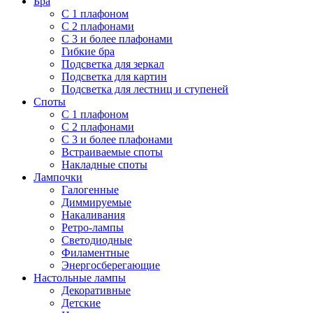
Бра
С 1 плафоном
С 2 плафонами
С 3 и более плафонами
Гибкие бра
Подсветка для зеркал
Подсветка для картин
Подсветка для лестниц и ступеней
Споты
С 1 плафоном
С 2 плафонами
С 3 и более плафонами
Встраиваемые споты
Накладные споты
Лампочки
Галогенные
Диммируемые
Накаливания
Ретро-лампы
Светодиодные
Филаментные
Энергосберегающие
Настольные лампы
Декоративные
Детские