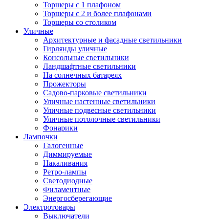
Торшеры с 1 плафоном
Торшеры с 2 и более плафонами
Торшеры со столиком
Уличные
Архитектурные и фасадные светильники
Гирлянды уличные
Консольные светильники
Ландшафтные светильники
На солнечных батареях
Прожекторы
Садово-парковые светильники
Уличные настенные светильники
Уличные подвесные светильники
Уличные потолочные светильники
Фонарики
Лампочки
Галогенные
Диммируемые
Накаливания
Ретро-лампы
Светодиодные
Филаментные
Энергосберегающие
Электротовары
Выключатели