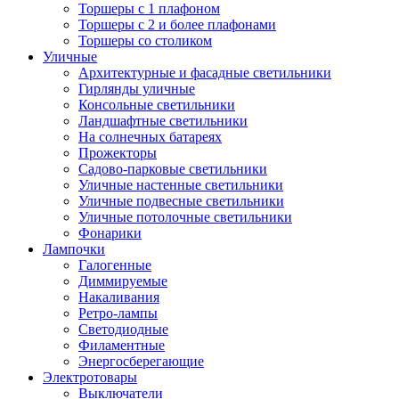
Торшеры с 1 плафоном
Торшеры с 2 и более плафонами
Торшеры со столиком
Уличные
Архитектурные и фасадные светильники
Гирлянды уличные
Консольные светильники
Ландшафтные светильники
На солнечных батареях
Прожекторы
Садово-парковые светильники
Уличные настенные светильники
Уличные подвесные светильники
Уличные потолочные светильники
Фонарики
Лампочки
Галогенные
Диммируемые
Накаливания
Ретро-лампы
Светодиодные
Филаментные
Энергосберегающие
Электротовары
Выключатели