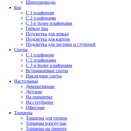
Шинопроводы
Бра
С 1 плафоном
С 2 плафонами
С 3 и более плафонами
Гибкие бра
Подсветка для зеркал
Подсветка для картин
Подсветка для лестниц и ступеней
Споты
С 1 плафоном
С 2 плафонами
С 3 и более плафонами
Встраиваемые споты
Накладные споты
Настольные
Декоративные
Детские
На прищепке
На струбцине
Офисные
Торшеры
Торшеры для чтения
Торшеры изогнутые
Торшеры на треноге