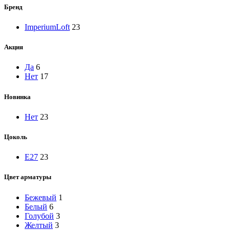
Бренд
ImperiumLoft
23
Акция
Да
6
Нет
17
Новинка
Нет
23
Цоколь
E27
23
Цвет арматуры
Бежевый
1
Белый
6
Голубой
3
Желтый
3