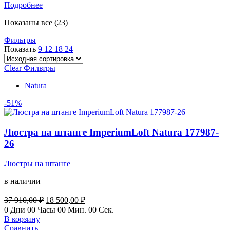
Подробнее
Показаны все (23)
Фильтры
Показать
9
12
18
24
Clear Фильтры
Natura
-51%
Люстра на штанге ImperiumLoft Natura 177987-
26
Люстры на штанге
в наличии
Первоначальная
Текущая
37 910,00
₽
18 500,00
₽
цена
цена:
0
Дни
00
Часы
00
Мин.
00
Сек.
составляла
18
В корзину
37
500,00 ₽.
Сравнить