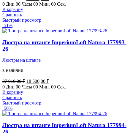
цена
цена:
0
Дни
00
Часы
00
Мин.
00
Сек.
составляла
24
В корзину
50
900,00 ₽.
Сравнить
000,00 ₽.
Быстрый просмотр
-51%
Люстра на штанге ImperiumLoft Natura 177993-
26
Люстры на штанге
в наличии
Первоначальная
Текущая
37 910,00
₽
18 500,00
₽
цена
цена:
0
Дни
00
Часы
00
Мин.
00
Сек.
составляла
18
В корзину
37
500,00 ₽.
Сравнить
910,00 ₽.
Быстрый просмотр
-50%
Люстра на штанге ImperiumLoft Natura 177994-
26