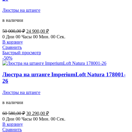
Люстры на штанге
в наличии
Первоначальная
Текущая
50 000,00
₽
24 900,00
₽
цена
цена:
0
Дни
00
Часы
00
Мин.
00
Сек.
составляла
24
В корзину
50
900,00 ₽.
Сравнить
000,00 ₽.
Быстрый просмотр
-50%
Люстра на штанге ImperiumLoft Natura 178001-
26
Люстры на штанге
в наличии
Первоначальная
Текущая
60 580,00
₽
30 290,00
₽
цена
цена:
0
Дни
00
Часы
00
Мин.
00
Сек.
составляла
30
В корзину
60
290,00 ₽.
Сравнить