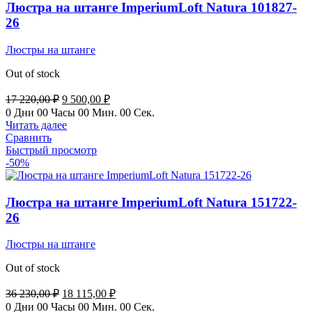
Люстра на штанге ImperiumLoft Natura 101827-
26
Люстры на штанге
Out of stock
Первоначальная
Текущая
17 220,00
₽
9 500,00
₽
цена
цена:
0
Дни
00
Часы
00
Мин.
00
Сек.
составляла
9
Читать далее
17
500,00 ₽.
Сравнить
220,00 ₽.
Быстрый просмотр
-50%
Люстра на штанге ImperiumLoft Natura 151722-
26
Люстры на штанге
Out of stock
Первоначальная
Текущая
36 230,00
₽
18 115,00
₽
цена
цена:
0
Дни
00
Часы
00
Мин.
00
Сек.