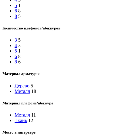
5
1
6
8
8
5
Количество плафонов/абажуров
3
5
4
3
5
1
6
8
8
6
Материал арматуры
Дерево
5
Металл
18
Материал плафона/абажура
Металл
11
Ткань
12
Место в интерьере