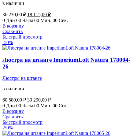
в наличии
Первоначальная
Текущая
36 230,00
₽
18 115,00
₽
цена
цена:
0
Дни
00
Часы
00
Мин.
00
Сек.
составляла
18
В корзину
36
115,00 ₽.
Сравнить
230,00 ₽.
Быстрый просмотр
-50%
Люстра на штанге ImperiumLoft Natura 178004-
26
Люстры на штанге
в наличии
Первоначальная
Текущая
60 580,00
₽
30 290,00
₽
цена
цена:
0
Дни
00
Часы
00
Мин.
00
Сек.
составляла
30
В корзину
60
290,00 ₽.
Сравнить
580,00 ₽.
Быстрый просмотр
-50%