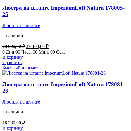
Люстра на штанге ImperiumLoft Natura 178005-
26
Люстры на штанге
в наличии
Первоначальная
Текущая
78 920,00
₽
39 460,00
₽
цена
цена:
0
Дни
00
Часы
00
Мин.
00
Сек.
составляла
39
В корзину
78
460,00 ₽.
Сравнить
920,00 ₽.
Быстрый просмотр
Люстра на штанге ImperiumLoft Natura 178081-
26
Люстры на штанге
в наличии
16 780,00
₽
В корзину