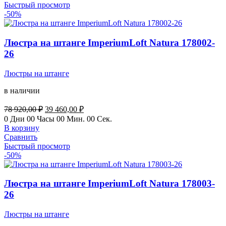
580,00 ₽.
Быстрый просмотр
-50%
Люстра на штанге ImperiumLoft Natura 178002-
26
Люстры на штанге
в наличии
Первоначальная
Текущая
78 920,00
₽
39 460,00
₽
цена
цена:
0
Дни
00
Часы
00
Мин.
00
Сек.
составляла
39
В корзину
78
460,00 ₽.
Сравнить
920,00 ₽.
Быстрый просмотр
-50%
Люстра на штанге ImperiumLoft Natura 178003-
26
Люстры на штанге