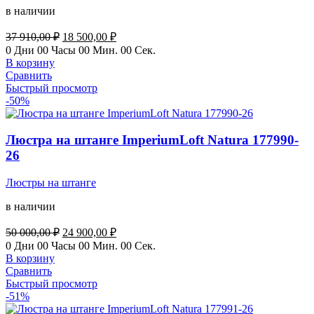
в наличии
Первоначальная
Текущая
37 910,00
₽
18 500,00
₽
цена
цена:
0
Дни
00
Часы
00
Мин.
00
Сек.
составляла
18
В корзину
37
500,00 ₽.
Сравнить
910,00 ₽.
Быстрый просмотр
-50%
Люстра на штанге ImperiumLoft Natura 177990-
26
Люстры на штанге
в наличии
Первоначальная
Текущая
50 000,00
₽
24 900,00
₽
цена
цена:
0
Дни
00
Часы
00
Мин.
00
Сек.
составляла
24
В корзину
50
900,00 ₽.
Сравнить
000,00 ₽.
Быстрый просмотр
-51%