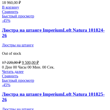
18 960,00
₽
В корзину
Сравнить
Быстрый просмотр
-45%
Люстра на штанге ImperiumLoft Natura 101824-
26
Люстры на штанге
Out of stock
Первоначальная
Текущая
17 220,00
₽
9 500,00
₽
цена
цена:
0
Дни
00
Часы
00
Мин.
00
Сек.
составляла
9
Читать далее
17
500,00 ₽.
Сравнить
220,00 ₽.
Быстрый просмотр
-45%
Люстра на штанге ImperiumLoft Natura 101825-
26
Люстры на штанге