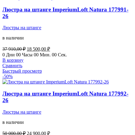
Люстра на штанге ImperiumLoft Natura 177991-
26
Люстры на штанге
в наличии
Первоначальная
Текущая
37 910,00
₽
18 500,00
₽
цена
цена:
0
Дни
00
Часы
00
Мин.
00
Сек.
составляла
18
В корзину
37
500,00 ₽.
Сравнить
910,00 ₽.
Быстрый просмотр
-50%
Люстра на штанге ImperiumLoft Natura 177992-
26
Люстры на штанге
в наличии
Первоначальная
Текущая
50 000,00
₽
24 900,00
₽