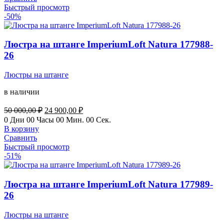
910,00 ₽.
Быстрый просмотр
-50%
Люстра на штанге ImperiumLoft Natura 177988-
26
Люстры на штанге
в наличии
Первоначальная
Текущая
50 000,00
₽
24 900,00
₽
цена
цена:
0
Дни
00
Часы
00
Мин.
00
Сек.
составляла
24
В корзину
50
900,00 ₽.
Сравнить
000,00 ₽.
Быстрый просмотр
-51%
Люстра на штанге ImperiumLoft Natura 177989-
26
Люстры на штанге