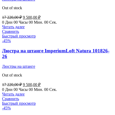
Out of stock
Первоначальная
Текущая
17 220,00
₽
9 500,00
₽
цена
цена:
0
Дни
00
Часы
00
Мин.
00
Сек.
составляла
9
Читать далее
17
500,00 ₽.
Сравнить
220,00 ₽.
Быстрый просмотр
-45%
Люстра на штанге ImperiumLoft Natura 101826-
26
Люстры на штанге
Out of stock
Первоначальная
Текущая
17 220,00
₽
9 500,00
₽
цена
цена:
0
Дни
00
Часы
00
Мин.
00
Сек.
составляла
9
Читать далее
17
500,00 ₽.
Сравнить
220,00 ₽.
Быстрый просмотр
-45%