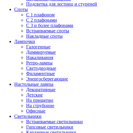
Подсветка для лестниц и ступеней
Споты
С 1 плафоном
С 2 плафонами
С 3 и более плафонами
Встраиваемые споты
Накладные споты
Лампочки
Галогенные
Диммируемые
Накаливания
Ретро-лампы
Светодиодные
Филаментные
Энергосберегающие
Настольные лампы
Декоративные
Детские
На прищепке
На струбцине
Офисные
Светильники
Встраиваемые светильники
Гипсовые светильники
Карданные светильники