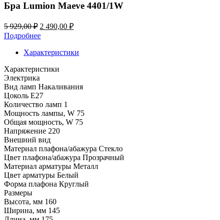
Бра Lumion Maeve 4401/1W
Первоначальная
Текущая
5 929,00
₽
2 490,00
₽
цена
цена:
Подробнее
составляла
2
5
Характеристики
490,00 ₽.
929,00 ₽.
Характеристики
Электрика
Вид ламп
Накаливания
Цоколь
E27
Количество ламп
1
Мощность лампы, W
75
Общая мощность, W
75
Напряжение
220
Внешний вид
Материал плафона/абажура
Стекло
Цвет плафона/абажура
Прозрачный
Материал арматуры
Металл
Цвет арматуры
Белый
Форма плафона
Круглый
Размеры
Высота, мм
160
Ширина, мм
145
Длина, мм
175