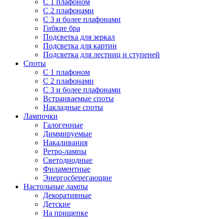
С 1 плафоном
С 2 плафонами
С 3 и более плафонами
Гибкие бра
Подсветка для зеркал
Подсветка для картин
Подсветка для лестниц и ступеней
Споты
С 1 плафоном
С 2 плафонами
С 3 и более плафонами
Встраиваемые споты
Накладные споты
Лампочки
Галогенные
Диммируемые
Накаливания
Ретро-лампы
Светодиодные
Филаментные
Энергосберегающие
Настольные лампы
Декоративные
Детские
На прищепке