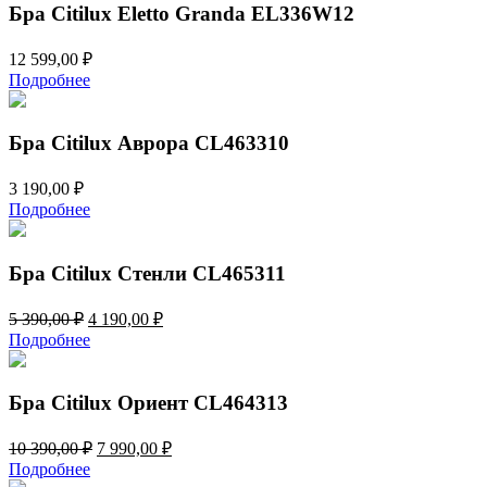
Бра Citilux Eletto Granda EL336W12
12 599,00
₽
Подробнее
Бра Citilux Аврора CL463310
3 190,00
₽
Подробнее
Бра Citilux Стенли CL465311
Первоначальная
Текущая
5 390,00
₽
4 190,00
₽
цена
цена:
Подробнее
составляла
4
5
190,00 ₽.
390,00 ₽.
Бра Citilux Ориент CL464313
Первоначальная
Текущая
10 390,00
₽
7 990,00
₽
цена
цена:
Подробнее
составляла
7