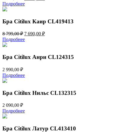
цена
цена:
Подробнее
составляла
6
7
590,00 ₽.
599,00 ₽.
Бра Citilux Каир CL419413
Первоначальная
Текущая
8 799,00
₽
7 690,00
₽
цена
цена:
Подробнее
составляла
7
8
690,00 ₽.
799,00 ₽.
Бра Citilux Анри CL124315
2 990,00
₽
Подробнее
Бра Citilux Нильс CL132315
2 090,00
₽
Подробнее
Бра Citilux Латур CL413410