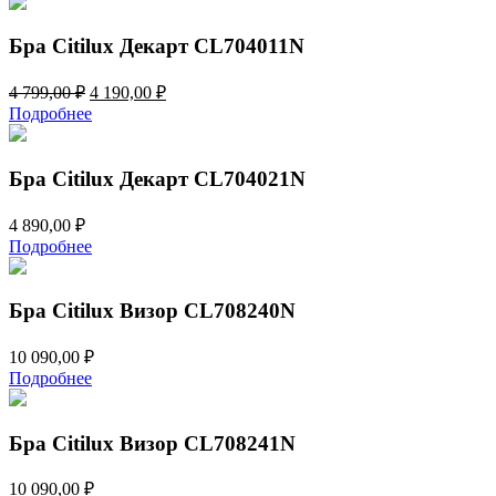
Бра Citilux Декарт CL704011N
Первоначальная
Текущая
4 799,00
₽
4 190,00
₽
цена
цена:
Подробнее
составляла
4
4
190,00 ₽.
799,00 ₽.
Бра Citilux Декарт CL704021N
4 890,00
₽
Подробнее
Бра Citilux Визор CL708240N
10 090,00
₽
Подробнее
Бра Citilux Визор CL708241N
10 090,00
₽