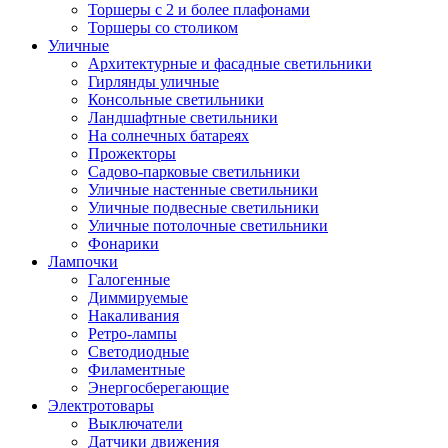
Торшеры с 2 и более плафонами
Торшеры со столиком
Уличные
Архитектурные и фасадные светильники
Гирлянды уличные
Консольные светильники
Ландшафтные светильники
На солнечных батареях
Прожекторы
Садово-парковые светильники
Уличные настенные светильники
Уличные подвесные светильники
Уличные потолочные светильники
Фонарики
Лампочки
Галогенные
Диммируемые
Накаливания
Ретро-лампы
Светодиодные
Филаментные
Энергосберегающие
Электротовары
Выключатели
Датчики движения