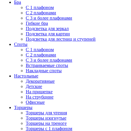
Бра
С 1 плафоном
С 2 плафонами
С 3 и более плафонами
Гибкие бра
Подсветка для зеркал
Подсветка для картин
Подсветка для лестниц и ступеней
Споты
С 1 плафоном
С 2 плафонами
С 3 и более плафонами
Встраиваемые споты
Накладные споты
Настольные
Декоративные
Детские
На прищепке
На струбцине
Офисные
Торшеры
Торшеры для чтения
Торшеры изогнутые
Торшеры на треноге
Торшеры с 1 плафоном