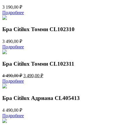
3 190,00
₽
Подробнее
Бра Citilux Томми CL102310
3 490,00
₽
Подробнее
Бра Citilux Томми CL102311
Первоначальная
Текущая
4 490,00
₽
3 490,00
₽
цена
цена:
Подробнее
составляла
3
4
490,00 ₽.
490,00 ₽.
Бра Citilux Адриана CL405413
4 490,00
₽
Подробнее