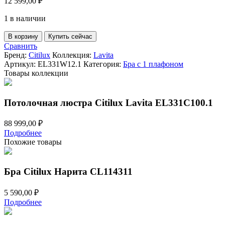
12 599,00
₽
1 в наличии
Количество
В корзину
Купить сейчас
товара
Сравнить
Бра
Бренд:
Citilux
Коллекция:
Lavita
Citilux
Артикул:
EL331W12.1
Категория:
Бра с 1 плафоном
Lavita
Товары коллекции
EL331W12.1
Потолочная люстра Citilux Lavita EL331C100.1
88 999,00
₽
Подробнее
Похожие товары
Бра Citilux Нарита CL114311
5 590,00
₽
Подробнее