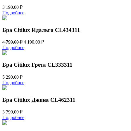
3 190,00
₽
Подробнее
Бра Citilux Идальго CL434311
Первоначальная
Текущая
4 799,00
₽
4 190,00
₽
цена
цена:
Подробнее
составляла
4
4
190,00 ₽.
799,00 ₽.
Бра Citilux Грета CL333311
5 290,00
₽
Подробнее
Бра Citilux Джина CL462311
3 790,00
₽
Подробнее