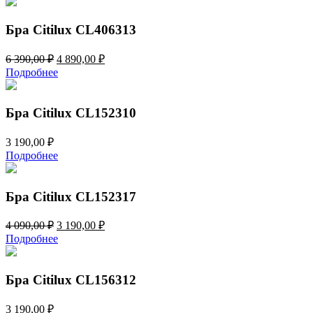
10
990,00 ₽.
390,00 ₽.
Бра Citilux CL406313
Первоначальная
Текущая
6 390,00
₽
4 890,00
₽
цена
цена:
Подробнее
составляла
4
6
890,00 ₽.
390,00 ₽.
Бра Citilux CL152310
3 190,00
₽
Подробнее
Бра Citilux CL152317
Первоначальная
Текущая
4 090,00
₽
3 190,00
₽
цена
цена:
Подробнее
составляла
3
4
190,00 ₽.
090,00 ₽.
Бра Citilux CL156312
3 190,00
₽