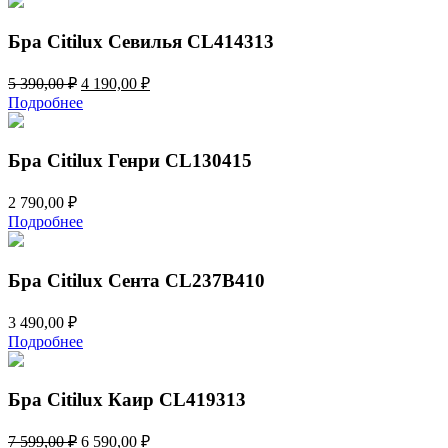
Бра Citilux Севилья CL414313
Первоначальная
Текущая
5 390,00
₽
4 190,00
₽
цена
цена:
Подробнее
составляла
4
5
190,00 ₽.
390,00 ₽.
Бра Citilux Генри CL130415
2 790,00
₽
Подробнее
Бра Citilux Сента CL237B410
3 490,00
₽
Подробнее
Бра Citilux Каир CL419313
Первоначальная
Текущая
7 599,00
₽
6 590,00
₽