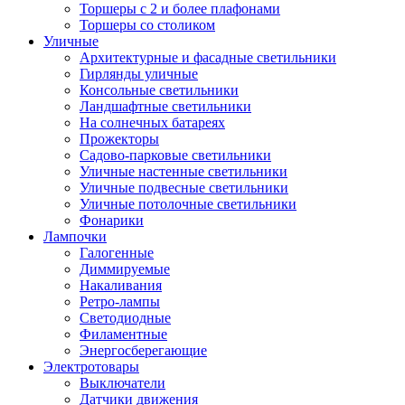
Торшеры с 2 и более плафонами
Торшеры со столиком
Уличные
Архитектурные и фасадные светильники
Гирлянды уличные
Консольные светильники
Ландшафтные светильники
На солнечных батареях
Прожекторы
Садово-парковые светильники
Уличные настенные светильники
Уличные подвесные светильники
Уличные потолочные светильники
Фонарики
Лампочки
Галогенные
Диммируемые
Накаливания
Ретро-лампы
Светодиодные
Филаментные
Энергосберегающие
Электротовары
Выключатели
Датчики движения