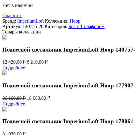
490,00 ₽.
Нет в наличии
510,00 ₽.
Сравнить
Бренд:
ImperiumLoft
Коллекция:
Hoop
Артикул:
140755-26
Категория:
Бра с 1 плафоном
Товары коллекции
Подвесной светильник ImperiumLoft Hoop 140757
Первоначальная
Текущая
12 420,00
₽
6 210,00
₽
цена
цена:
Подробнее
составляла
6
12
210,00 ₽.
420,00 ₽.
Подвесной светильник ImperiumLoft Hoop 177907
Первоначальная
Текущая
36 160,00
₽
18 080,00
₽
цена
цена:
Подробнее
составляла
18
36
080,00 ₽.
160,00 ₽.
Подвесной светильник ImperiumLoft Hoop 178061
31 920,00
₽