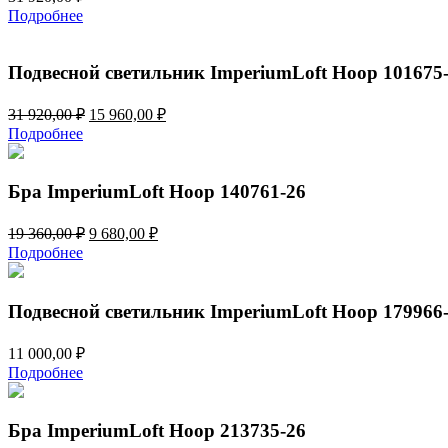
Подробнее
Подвесной светильник ImperiumLoft Hoop 101675
Первоначальная
Текущая
31 920,00
₽
15 960,00
₽
цена
цена:
Подробнее
составляла
15
31
960,00 ₽.
920,00 ₽.
Бра ImperiumLoft Hoop 140761-26
Первоначальная
Текущая
19 360,00
₽
9 680,00
₽
цена
цена:
Подробнее
составляла
9
19
680,00 ₽.
360,00 ₽.
Подвесной светильник ImperiumLoft Hoop 179966
11 000,00
₽
Подробнее
Бра ImperiumLoft Hoop 213735-26