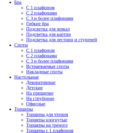
Бра
С 1 плафоном
С 2 плафонами
С 3 и более плафонами
Гибкие бра
Подсветка для зеркал
Подсветка для картин
Подсветка для лестниц и ступеней
Споты
С 1 плафоном
С 2 плафонами
С 3 и более плафонами
Встраиваемые споты
Накладные споты
Настольные
Декоративные
Детские
На прищепке
На струбцине
Офисные
Торшеры
Торшеры для чтения
Торшеры изогнутые
Торшеры на треноге
Торшеры с 1 плафоном