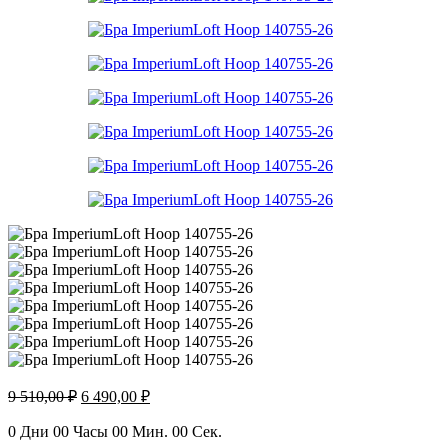
Первоначальная
Текущая
9 510,00
₽
6 490,00
₽
цена
цена:
составляла
6
0
Дни
00
Часы
00
Мин.
00
Сек.
9