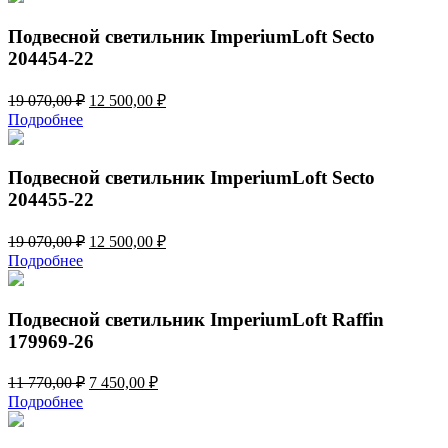
9
750,00 ₽.
500,00 ₽.
Подвесной светильник ImperiumLoft Secto
204454-22
Первоначальная
Текущая
19 070,00
₽
12 500,00
₽
цена
цена:
Подробнее
составляла
12
19
500,00 ₽.
070,00 ₽.
Подвесной светильник ImperiumLoft Secto
204455-22
Первоначальная
Текущая
19 070,00
₽
12 500,00
₽
цена
цена:
Подробнее
составляла
12
19
500,00 ₽.
070,00 ₽.
Подвесной светильник ImperiumLoft Raffin
179969-26
Первоначальная
Текущая
11 770,00
₽
7 450,00
₽
цена
цена:
Подробнее
составляла
7
11
450,00 ₽.