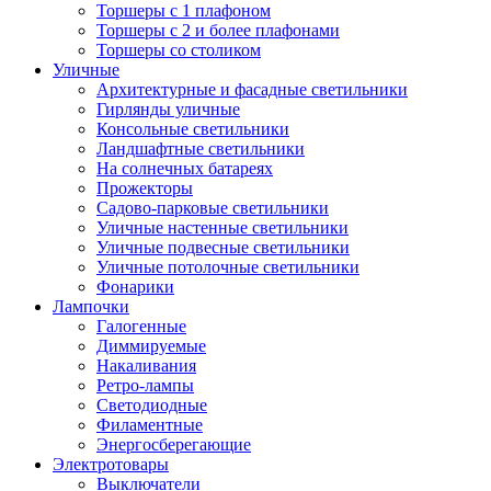
Торшеры с 1 плафоном
Торшеры с 2 и более плафонами
Торшеры со столиком
Уличные
Архитектурные и фасадные светильники
Гирлянды уличные
Консольные светильники
Ландшафтные светильники
На солнечных батареях
Прожекторы
Садово-парковые светильники
Уличные настенные светильники
Уличные подвесные светильники
Уличные потолочные светильники
Фонарики
Лампочки
Галогенные
Диммируемые
Накаливания
Ретро-лампы
Светодиодные
Филаментные
Энергосберегающие
Электротовары
Выключатели