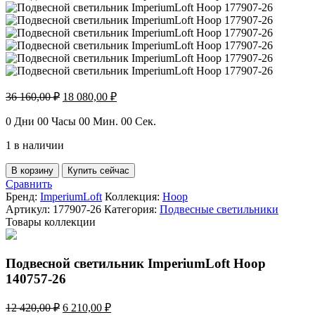
Первоначальная
Текущая
36 160,00
₽
18 080,00
₽
цена
цена:
составляла
18
0
Дни
00
Часы
00
Мин.
00
Сек.
36
080,00 ₽.
1 в наличии
160,00 ₽.
Количество
В корзину
Купить сейчас
товара
Сравнить
Подвесной
Бренд:
ImperiumLoft
Коллекция:
Hoop
светильник
Артикул:
177907-26
Категория:
Подвесные светильники
ImperiumLoft
Товары коллекции
Hoop
177907-
26
Подвесной светильник ImperiumLoft Hoop
140757-26
Первоначальная
Текущая
12 420,00
₽
6 210,00
₽