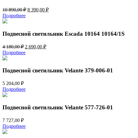
Первоначальная
Текущая
10 890,00
₽
8 390,00
₽
цена
цена:
Подробнее
составляла
8
10
390,00 ₽.
890,00 ₽.
Подвесной светильник Escada 10164 10164/1S
Первоначальная
Текущая
4 180,00
₽
2 690,00
₽
цена
цена:
Подробнее
составляла
2
4
690,00 ₽.
180,00 ₽.
Подвесной светильник Velante 379-006-01
5 204,00
₽
Подробнее
Подвесной светильник Velante 577-726-01
7 727,00
₽
Подробнее