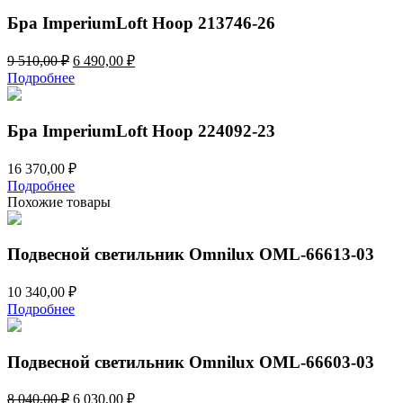
Бра ImperiumLoft Hoop 213746-26
Первоначальная
Текущая
9 510,00
₽
6 490,00
₽
цена
цена:
Подробнее
составляла
6
9
490,00 ₽.
510,00 ₽.
Бра ImperiumLoft Hoop 224092-23
16 370,00
₽
Подробнее
Похожие товары
Подвесной светильник Omnilux OML-66613-03
10 340,00
₽
Подробнее
Подвесной светильник Omnilux OML-66603-03
Первоначальная
Текущая
8 040,00
₽
6 030,00
₽