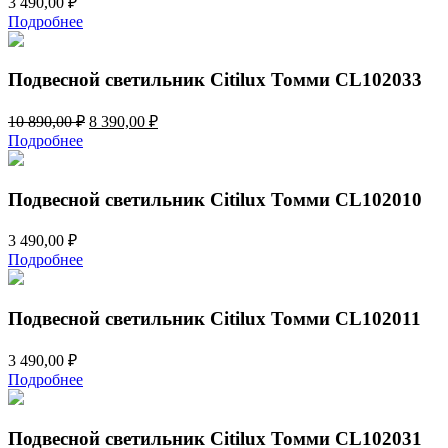
3 490,00
₽
Подробнее
Подвесной светильник Citilux Томми CL102033
Первоначальная
Текущая
10 890,00
₽
8 390,00
₽
цена
цена:
Подробнее
составляла
8
10
390,00 ₽.
890,00 ₽.
Подвесной светильник Citilux Томми CL102010
3 490,00
₽
Подробнее
Подвесной светильник Citilux Томми CL102011
3 490,00
₽
Подробнее
Подвесной светильник Citilux Томми CL102031