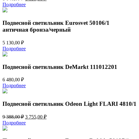
цена
цена:
Подробнее
составляла
6
8
030,00 ₽.
040,00 ₽.
Подвесной светильник Eurosvet 50106/1
античная бронза/черный
5 130,00
₽
Подробнее
Подвесной светильник DeMarkt 111012201
6 480,00
₽
Подробнее
Подвесной светильник Odeon Light FLARI 4810/1
Первоначальная
Текущая
9 388,00
₽
3 755,00
₽
цена
цена:
Подробнее
составляла
3
9
755,00 ₽.
388,00 ₽.