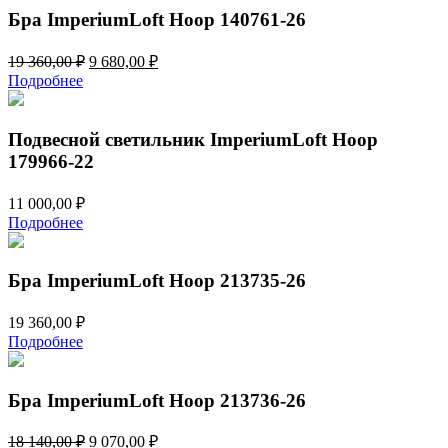
510,00 ₽.
Бра ImperiumLoft Hoop 140761-26
Первоначальная
Текущая
19 360,00
₽
9 680,00
₽
цена
цена:
Подробнее
составляла
9
19
680,00 ₽.
360,00 ₽.
Подвесной светильник ImperiumLoft Hoop
179966-22
11 000,00
₽
Подробнее
Бра ImperiumLoft Hoop 213735-26
19 360,00
₽
Подробнее
Бра ImperiumLoft Hoop 213736-26
Первоначальная
Текущая
18 140,00
₽
9 070,00
₽