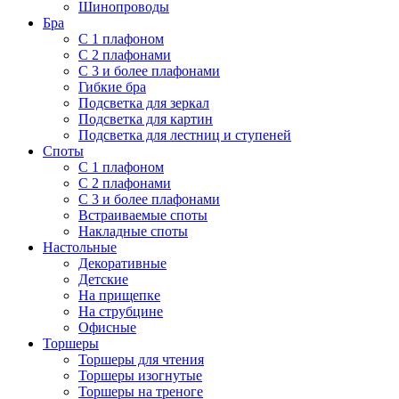
Шинопроводы
Бра
С 1 плафоном
С 2 плафонами
С 3 и более плафонами
Гибкие бра
Подсветка для зеркал
Подсветка для картин
Подсветка для лестниц и ступеней
Споты
С 1 плафоном
С 2 плафонами
С 3 и более плафонами
Встраиваемые споты
Накладные споты
Настольные
Декоративные
Детские
На прищепке
На струбцине
Офисные
Торшеры
Торшеры для чтения
Торшеры изогнутые
Торшеры на треноге