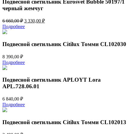
Подвесной светильник Eurosvet Bubble 50197/1
черный жемчуг
Первоначальная
Текущая
6 660,00
₽
3 330,00
₽
цена
цена:
Подробнее
составляла
3
6
330,00 ₽.
660,00 ₽.
Подвесной светильник Citilux Томми CL102030
8 390,00
₽
Подробнее
Подвесной светильник APLOYT Lora
APL.728.06.01
6 840,00
₽
Подробнее
Подвесной светильник Citilux Томми CL102013