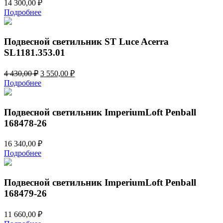
14 300,00
₽
Подробнее
Подвесной светильник ST Luce Acerra
SL1181.353.01
Первоначальная
Текущая
4 430,00
₽
3 550,00
₽
цена
цена:
Подробнее
составляла
3
4
550,00 ₽.
430,00 ₽.
Подвесной светильник ImperiumLoft Penball
168478-26
16 340,00
₽
Подробнее
Подвесной светильник ImperiumLoft Penball
168479-26
11 660,00
₽