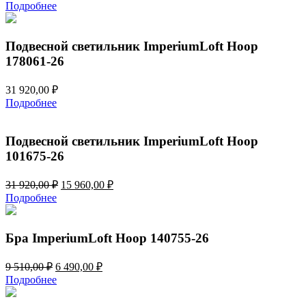
цена
цена:
Подробнее
составляла
6
12
210,00 ₽.
420,00 ₽.
Подвесной светильник ImperiumLoft Hoop
178061-26
31 920,00
₽
Подробнее
Подвесной светильник ImperiumLoft Hoop
101675-26
Первоначальная
Текущая
31 920,00
₽
15 960,00
₽
цена
цена:
Подробнее
составляла
15
31
960,00 ₽.
920,00 ₽.
Бра ImperiumLoft Hoop 140755-26
Первоначальная
Текущая
9 510,00
₽
6 490,00
₽
цена
цена:
Подробнее
составляла
6
9
490,00 ₽.