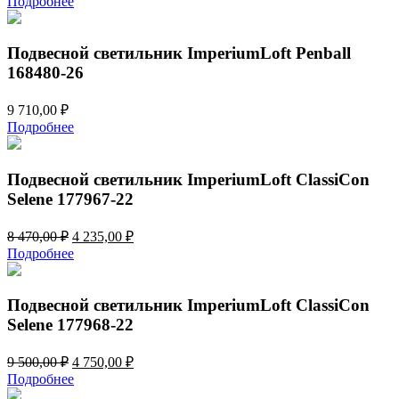
Подробнее
Подвесной светильник ImperiumLoft Penball
168480-26
9 710,00
₽
Подробнее
Подвесной светильник ImperiumLoft ClassiCon
Selene 177967-22
Первоначальная
Текущая
8 470,00
₽
4 235,00
₽
цена
цена:
Подробнее
составляла
4
8
235,00 ₽.
470,00 ₽.
Подвесной светильник ImperiumLoft ClassiCon
Selene 177968-22
Первоначальная
Текущая
9 500,00
₽
4 750,00
₽
цена
цена:
Подробнее
составляла
4