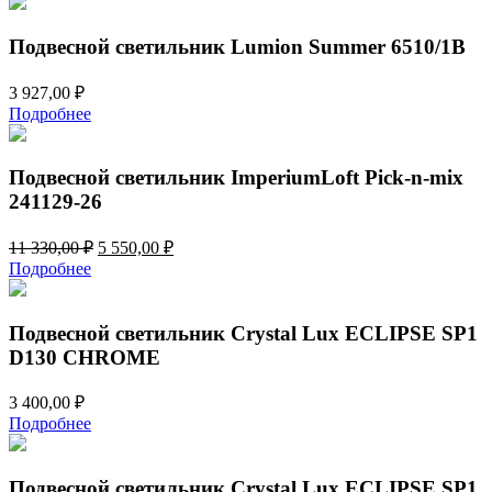
Подвесной светильник Lumion Summer 6510/1B
3 927,00
₽
Подробнее
Подвесной светильник ImperiumLoft Pick-n-mix
241129-26
Первоначальная
Текущая
11 330,00
₽
5 550,00
₽
цена
цена:
Подробнее
составляла
5
11
550,00 ₽.
330,00 ₽.
Подвесной светильник Crystal Lux ECLIPSE SP1
D130 CHROME
3 400,00
₽
Подробнее
Подвесной светильник Crystal Lux ECLIPSE SP1