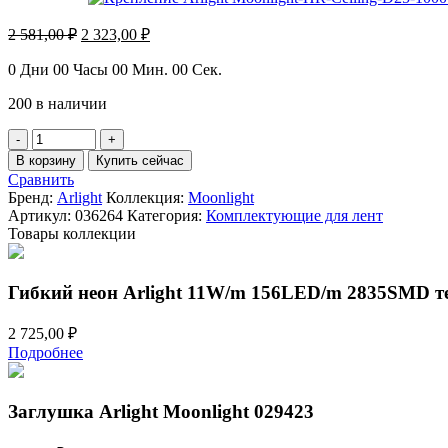
Первоначальная
Текущая
2 581,00
₽
2 323,00
₽
цена
цена:
составляла
2
0
Дни
00
Часы
00
Мин.
00
Сек.
2
323,00 ₽.
200 в наличии
581,00 ₽.
Количество
товара
В корзину
Купить сейчас
Крепление
Сравнить
Arlight
Бренд:
Arlight
Коллекция:
Moonlight
Moonlight-
Артикул:
036264
Категория:
Комплектующие для лент
HR-
Товары коллекции
Ceiling-
D25-
1000
Гибкий неон Arlight 11W/m 156LED/m 2835SMD т
036264
2 725,00
₽
Подробнее
Заглушка Arlight Moonlight 029423