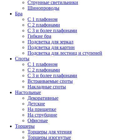
Струнные светильники
Шинопроводы
Бра
С 1 плафоном
С 2 плафонами
С 3 и более плафонами
Гибкие бра
Подсветка для зеркал
Подсветка для картин
Подсветка для лестниц и ступеней
Споты
С 1 плафоном
С 2 плафонами
С 3 и более плафонами
Встраиваемые споты
Накладные споты
Настольные
Декоративные
Детские
На прищепке
На струбцине
Офисные
Торшеры
Торшеры для чтения
Торшеры изогнутые