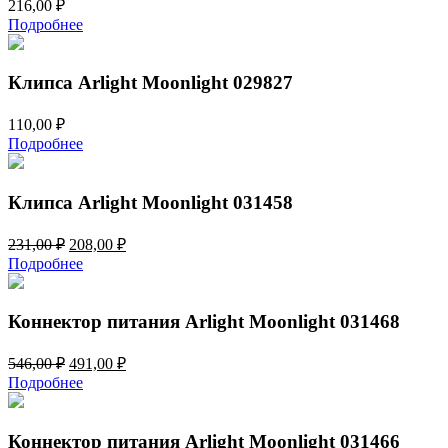
216,00
₽
Подробнее
Клипса Arlight Moonlight 029827
110,00
₽
Подробнее
Клипса Arlight Moonlight 031458
Первоначальная
Текущая
231,00
₽
208,00
₽
цена
цена:
Подробнее
составляла
208,00 ₽.
231,00 ₽.
Коннектор питания Arlight Moonlight 031468
Первоначальная
Текущая
546,00
₽
491,00
₽
цена
цена:
Подробнее
составляла
491,00 ₽.
546,00 ₽.
Коннектор питания Arlight Moonlight 031466