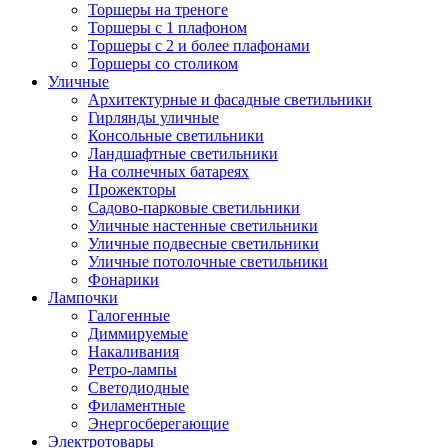
Торшеры на треноге
Торшеры с 1 плафоном
Торшеры с 2 и более плафонами
Торшеры со столиком
Уличные
Архитектурные и фасадные светильники
Гирлянды уличные
Консольные светильники
Ландшафтные светильники
На солнечных батареях
Прожекторы
Садово-парковые светильники
Уличные настенные светильники
Уличные подвесные светильники
Уличные потолочные светильники
Фонарики
Лампочки
Галогенные
Диммируемые
Накаливания
Ретро-лампы
Светодиодные
Филаментные
Энергосберегающие
Электротовары