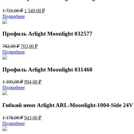
Первоначальная
Текущая
1 721,00
₽
1 549,00
₽
цена
цена:
Подробнее
составляла
1
1
549,00 ₽.
721,00 ₽.
Профиль Arlight Moonlight 032577
Первоначальная
Текущая
782,00
₽
703,00
₽
цена
цена:
Подробнее
составляла
703,00 ₽.
782,00 ₽.
Профиль Arlight Moonlight 031460
Первоначальная
Текущая
1 105,00
₽
994,00
₽
цена
цена:
Подробнее
составляла
994,00 ₽.
1
105,00 ₽.
Гибкий неон Arlight ARL-Moonlight-1004-Side 24V
Первоначальная
Текущая
1 178,00
₽
943,00
₽
цена
цена:
Подробнее
составляла
943,00 ₽.
1