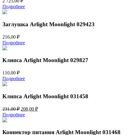
2 725,00
₽
Подробнее
Заглушка Arlight Moonlight 029423
216,00
₽
Подробнее
Клипса Arlight Moonlight 029827
110,00
₽
Подробнее
Клипса Arlight Moonlight 031458
Первоначальная
Текущая
231,00
₽
208,00
₽
цена
цена:
Подробнее
составляла
208,00 ₽.
231,00 ₽.
Коннектор питания Arlight Moonlight 031468