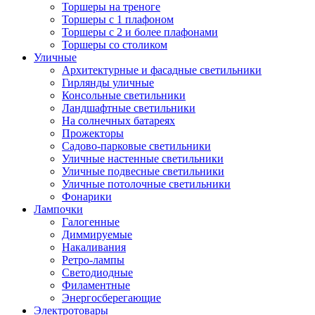
Торшеры на треноге
Торшеры с 1 плафоном
Торшеры с 2 и более плафонами
Торшеры со столиком
Уличные
Архитектурные и фасадные светильники
Гирлянды уличные
Консольные светильники
Ландшафтные светильники
На солнечных батареях
Прожекторы
Садово-парковые светильники
Уличные настенные светильники
Уличные подвесные светильники
Уличные потолочные светильники
Фонарики
Лампочки
Галогенные
Диммируемые
Накаливания
Ретро-лампы
Светодиодные
Филаментные
Энергосберегающие
Электротовары