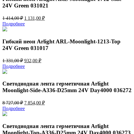
24V Green 031021
Первоначальная
Текущая
1 414,00
₽
1 131,00
₽
цена
цена:
Подробнее
составляла
1
1
131,00 ₽.
414,00 ₽.
Гибкий неон Arlight ARL-Moonlight-1213-Top
24V Green 031017
Первоначальная
Текущая
1 331,00
₽
932,00
₽
цена
цена:
Подробнее
составляла
932,00 ₽.
1
331,00 ₽.
Светодиодная лента герметичная Arlight
Moonlight-Side-A336-D25mm 24V Day4000 036272
Первоначальная
Текущая
8 727,00
₽
7 854,00
₽
цена
цена:
Подробнее
составляла
7
8
854,00 ₽.
727,00 ₽.
Светодиодная лента герметичная Arlight
Moonlight-Top-A336-D25mm 24V Day4000 036273