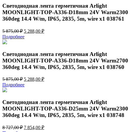
266,00 ₽.
Светодиодная лента герметичная Arlight
MOONLIGHT-TOP-A336-D18mm 24V Warm2300
360deg 14.4 W/m, IP65, 2835, 5m, wire x1 038761
Первоначальная
Текущая
5 875,00
₽
5 288,00
₽
цена
цена:
Подробнее
составляла
5
5
288,00 ₽.
875,00 ₽.
Светодиодная лента герметичная Arlight
MOONLIGHT-TOP-A336-D18mm 24V Warm2700
360deg 14.4 W/m, IP65, 2835, 5m, wire x1 038760
Первоначальная
Текущая
5 875,00
₽
5 288,00
₽
цена
цена:
Подробнее
составляла
5
5
288,00 ₽.
875,00 ₽.
Светодиодная лента герметичная Arlight
MOONLIGHT-TOP-A336-D25mm 24V Warm2300
360deg 14.4 W/m, IP65, 2835, 5m, wire x1 038748
Первоначальная
Текущая
8 727,00
₽
7 854,00
₽
цена
цена: