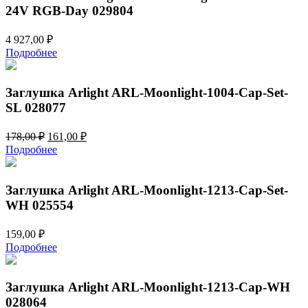
24V RGB-Day 029804
4 927,00
₽
Подробнее
Заглушка Arlight ARL-Moonlight-1004-Cap-Set-
SL 028077
Первоначальная
Текущая
178,00
₽
161,00
₽
цена
цена:
Подробнее
составляла
161,00 ₽.
178,00 ₽.
Заглушка Arlight ARL-Moonlight-1213-Cap-Set-
WH 025554
159,00
₽
Подробнее
Заглушка Arlight ARL-Moonlight-1213-Cap-WH
028064