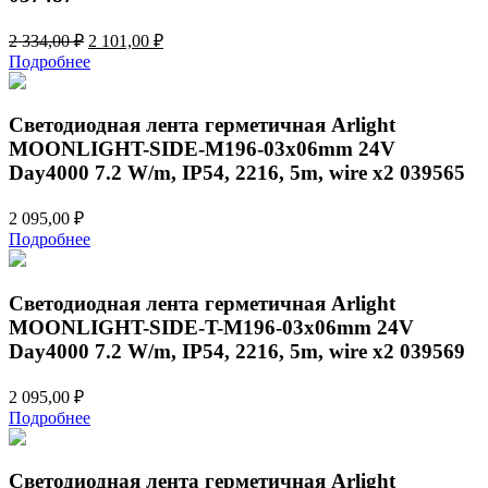
Первоначальная
Текущая
2 334,00
₽
2 101,00
₽
цена
цена:
Подробнее
составляла
2
2
101,00 ₽.
334,00 ₽.
Светодиодная лента герметичная Arlight
MOONLIGHT-SIDE-M196-03x06mm 24V
Day4000 7.2 W/m, IP54, 2216, 5m, wire x2 039565
2 095,00
₽
Подробнее
Светодиодная лента герметичная Arlight
MOONLIGHT-SIDE-T-M196-03x06mm 24V
Day4000 7.2 W/m, IP54, 2216, 5m, wire x2 039569
2 095,00
₽
Подробнее
Светодиодная лента герметичная Arlight