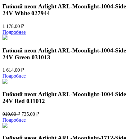
105,00 ₽.
Гибкий неон Arlight ARL-Moonlight-1004-Side
24V White 027944
1 178,00
₽
Подробнее
Гибкий неон Arlight ARL-Moonlight-1004-Side
24V Green 031013
1 614,00
₽
Подробнее
Гибкий неон Arlight ARL-Moonlight-1004-Side
24V Red 031012
Первоначальная
Текущая
919,00
₽
735,00
₽
цена
цена:
Подробнее
составляла
735,00 ₽.
919,00 ₽.
Гибкий неон Arlight ARL-Moonlight-1712-Side