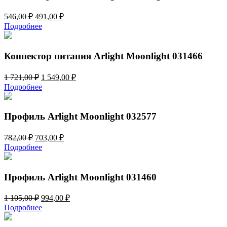
Первоначальная
Текущая
546,00
₽
491,00
₽
цена
цена:
Подробнее
составляла
491,00 ₽.
546,00 ₽.
Коннектор питания Arlight Moonlight 031466
Первоначальная
Текущая
1 721,00
₽
1 549,00
₽
цена
цена:
Подробнее
составляла
1
1
549,00 ₽.
721,00 ₽.
Профиль Arlight Moonlight 032577
Первоначальная
Текущая
782,00
₽
703,00
₽
цена
цена:
Подробнее
составляла
703,00 ₽.
782,00 ₽.
Профиль Arlight Moonlight 031460
Первоначальная
Текущая
1 105,00
₽
994,00
₽
цена
цена:
Подробнее
составляла
994,00 ₽.
1