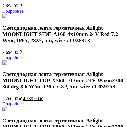
2 694,00
₽
Подробнее
Светодиодная лента герметичная Arlight
MOONLIGHT-SIDE-A168-4x10mm 24V Red 7.2
W/m, IP65, 2835, 5m, wire x1 038313
2 694,00
₽
Подробнее
Светодиодная лента герметичная Arlight
MOONLIGHT-TOP-X560-D13mm 24V Warm2300
360deg 8.6 W/m, IP65, CSP, 5m, wire x1 039553
Первоначальная
Текущая
5 266,00
₽
4 739,00
₽
цена
цена:
Подробнее
составляла
4
5
739,00 ₽.
266,00 ₽.
Светодиодная лента герметичная Arlight
MOONLIGHT-TOP-X560-D13mm 24V Warm2700