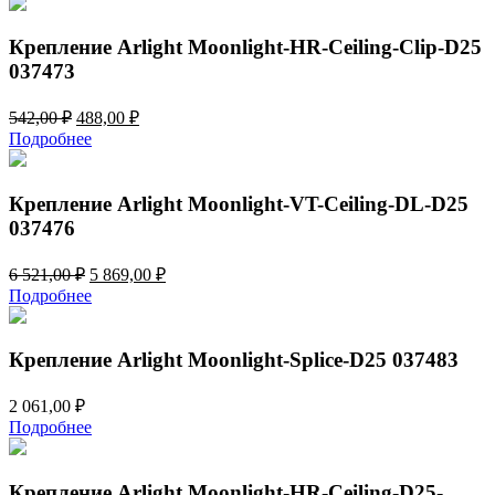
3
568,00 ₽.
964,00 ₽.
Крепление Arlight Moonlight-HR-Ceiling-Clip-D25
037473
Первоначальная
Текущая
542,00
₽
488,00
₽
цена
цена:
Подробнее
составляла
488,00 ₽.
542,00 ₽.
Крепление Arlight Moonlight-VT-Ceiling-DL-D25
037476
Первоначальная
Текущая
6 521,00
₽
5 869,00
₽
цена
цена:
Подробнее
составляла
5
6
869,00 ₽.
521,00 ₽.
Крепление Arlight Moonlight-Splice-D25 037483
2 061,00
₽
Подробнее
Крепление Arlight Moonlight-HR-Ceiling-D25-