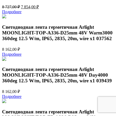
Первоначальная
Текущая
8 727,00
₽
7 854,00
₽
цена
цена:
Подробнее
составляла
7
8
854,00 ₽.
727,00 ₽.
Светодиодная лента герметичная Arlight
MOONLIGHT-TOP-A336-D25mm 48V Warm3000
360deg 12.5 W/m, IP65, 2835, 20m, wire x1 037562
8 162,00
₽
Подробнее
Светодиодная лента герметичная Arlight
MOONLIGHT-TOP-A336-D25mm 48V Day4000
360deg 12.5 W/m, IP65, 2835, 20m, wire x1 039439
8 162,00
₽
Подробнее
Светодиодная лента герметичная Arlight