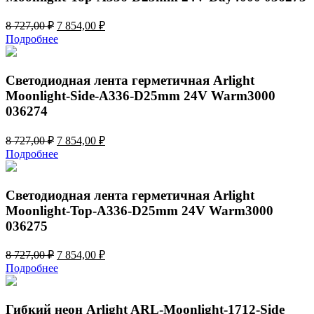
Первоначальная
Текущая
8 727,00
₽
7 854,00
₽
цена
цена:
Подробнее
составляла
7
8
854,00 ₽.
727,00 ₽.
Светодиодная лента герметичная Arlight
Moonlight-Side-A336-D25mm 24V Warm3000
036274
Первоначальная
Текущая
8 727,00
₽
7 854,00
₽
цена
цена:
Подробнее
составляла
7
8
854,00 ₽.
727,00 ₽.
Светодиодная лента герметичная Arlight
Moonlight-Top-A336-D25mm 24V Warm3000
036275
Первоначальная
Текущая
8 727,00
₽
7 854,00
₽
цена
цена:
Подробнее
составляла
7
8
854,00 ₽.
727,00 ₽.
Гибкий неон Arlight ARL-Moonlight-1712-Side