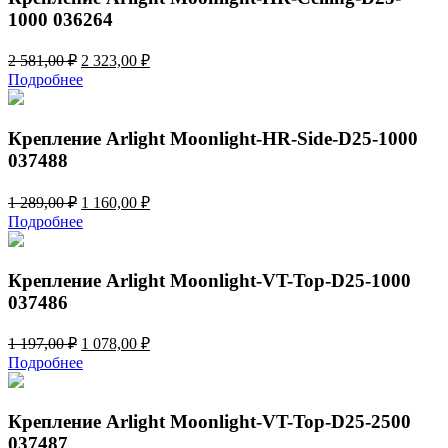
1000 036264
Первоначальная
Текущая
2 581,00
₽
2 323,00
₽
цена
цена:
Подробнее
составляла
2
2
323,00 ₽.
581,00 ₽.
Крепление Arlight Moonlight-HR-Side-D25-1000
037488
Первоначальная
Текущая
1 289,00
₽
1 160,00
₽
цена
цена:
Подробнее
составляла
1
1
160,00 ₽.
289,00 ₽.
Крепление Arlight Moonlight-VT-Top-D25-1000
037486
Первоначальная
Текущая
1 197,00
₽
1 078,00
₽
цена
цена:
Подробнее
составляла
1
1
078,00 ₽.
197,00 ₽.
Крепление Arlight Moonlight-VT-Top-D25-2500
037487