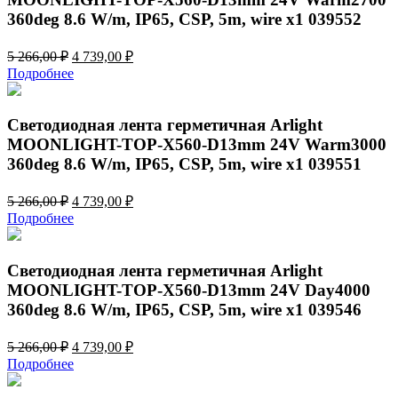
360deg 8.6 W/m, IP65, CSP, 5m, wire x1 039552
Первоначальная
Текущая
5 266,00
₽
4 739,00
₽
цена
цена:
Подробнее
составляла
4
5
739,00 ₽.
266,00 ₽.
Светодиодная лента герметичная Arlight
MOONLIGHT-TOP-X560-D13mm 24V Warm3000
360deg 8.6 W/m, IP65, CSP, 5m, wire x1 039551
Первоначальная
Текущая
5 266,00
₽
4 739,00
₽
цена
цена:
Подробнее
составляла
4
5
739,00 ₽.
266,00 ₽.
Светодиодная лента герметичная Arlight
MOONLIGHT-TOP-X560-D13mm 24V Day4000
360deg 8.6 W/m, IP65, CSP, 5m, wire x1 039546
Первоначальная
Текущая
5 266,00
₽
4 739,00
₽
цена
цена:
Подробнее
составляла
4
5
739,00 ₽.