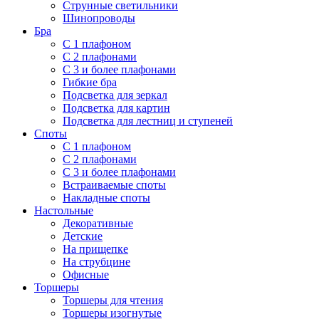
Струнные светильники
Шинопроводы
Бра
С 1 плафоном
С 2 плафонами
С 3 и более плафонами
Гибкие бра
Подсветка для зеркал
Подсветка для картин
Подсветка для лестниц и ступеней
Споты
С 1 плафоном
С 2 плафонами
С 3 и более плафонами
Встраиваемые споты
Накладные споты
Настольные
Декоративные
Детские
На прищепке
На струбцине
Офисные
Торшеры
Торшеры для чтения
Торшеры изогнутые