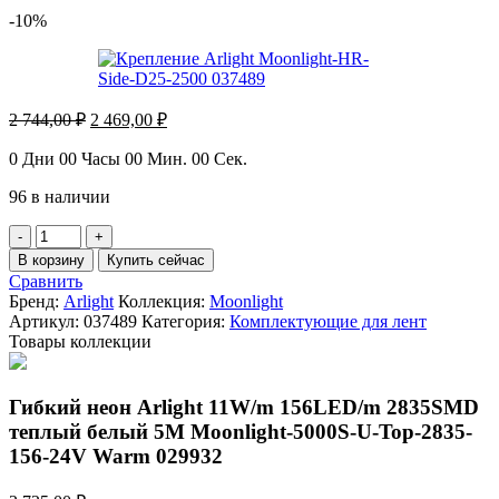
-10%
Первоначальная
Текущая
2 744,00
₽
2 469,00
₽
цена
цена:
составляла
2
0
Дни
00
Часы
00
Мин.
00
Сек.
2
469,00 ₽.
96 в наличии
744,00 ₽.
Количество
товара
В корзину
Купить сейчас
Крепление
Сравнить
Arlight
Бренд:
Arlight
Коллекция:
Moonlight
Moonlight-
Артикул:
037489
Категория:
Комплектующие для лент
HR-
Товары коллекции
Side-
D25-
2500
Гибкий неон Arlight 11W/m 156LED/m 2835SMD
037489
теплый белый 5M Moonlight-5000S-U-Top-2835-
156-24V Warm 029932