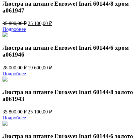
Люстра на штанге Eurosvet Inari 60144/8 хром
a061947
Первоначальная
Текущая
35 800,00
₽
25 100,00
₽
цена
цена:
Подробнее
составляла
25
35
100,00 ₽.
800,00 ₽.
Люстра на штанге Eurosvet Inari 60144/6 хром
a061946
Первоначальная
Текущая
28 000,00
₽
19 600,00
₽
цена
цена:
Подробнее
составляла
19
28
600,00 ₽.
000,00 ₽.
Люстра на штанге Eurosvet Inari 60144/8 золото
a061943
Первоначальная
Текущая
35 800,00
₽
25 100,00
₽
цена
цена:
Подробнее
составляла
25
35
100,00 ₽.
800,00 ₽.
Люстра на штанге Eurosvet Inari 60144/6 золото