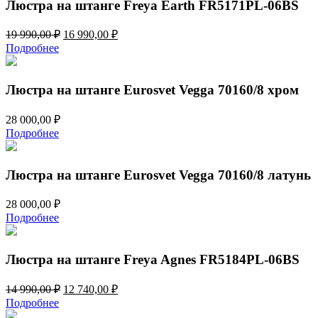
100,00 ₽.
Люстра на штанге Freya Earth FR5171PL-06BS
Первоначальная
Текущая
19 990,00
₽
16 990,00
₽
цена
цена:
Подробнее
составляла
16
19
990,00 ₽.
990,00 ₽.
Люстра на штанге Eurosvet Vegga 70160/8 хром
28 000,00
₽
Подробнее
Люстра на штанге Eurosvet Vegga 70160/8 латунь
28 000,00
₽
Подробнее
Люстра на штанге Freya Agnes FR5184PL-06BS
Первоначальная
Текущая
14 990,00
₽
12 740,00
₽
цена
цена:
Подробнее
составляла
12