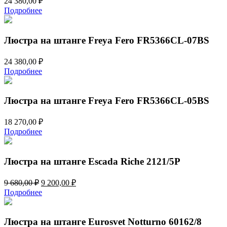
24 380,00
₽
Подробнее
Люстра на штанге Freya Fero FR5366CL-07BS
24 380,00
₽
Подробнее
Люстра на штанге Freya Fero FR5366CL-05BS
18 270,00
₽
Подробнее
Люстра на штанге Escada Riche 2121/5P
Первоначальная
Текущая
9 680,00
₽
9 200,00
₽
цена
цена:
Подробнее
составляла
9
9
200,00 ₽.
680,00 ₽.
Люстра на штанге Eurosvet Notturno 60162/8