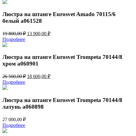
Люстра на штанге Eurosvet Amado 70115/6
белый a061528
Первоначальная
Текущая
19 800,00
₽
13 900,00
₽
цена
цена:
Подробнее
составляла
13
19
900,00 ₽.
800,00 ₽.
Люстра на штанге Eurosvet Trompeta 70144/8
хром a060901
Первоначальная
Текущая
26 500,00
₽
18 600,00
₽
цена
цена:
Подробнее
составляла
18
26
600,00 ₽.
500,00 ₽.
Люстра на штанге Eurosvet Trompeta 70144/8
латунь a060898
27 000,00
₽
Подробнее