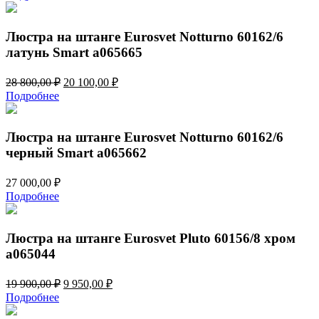
составляла
10
18
260,00 ₽.
410,00 ₽.
Люстра на штанге Eurosvet Notturno 60162/6
латунь Smart a065665
Первоначальная
Текущая
28 800,00
₽
20 100,00
₽
цена
цена:
Подробнее
составляла
20
28
100,00 ₽.
800,00 ₽.
Люстра на штанге Eurosvet Notturno 60162/6
черный Smart a065662
27 000,00
₽
Подробнее
Люстра на штанге Eurosvet Pluto 60156/8 хром
a065044
Первоначальная
Текущая
19 900,00
₽
9 950,00
₽
цена
цена:
Подробнее
составляла
9