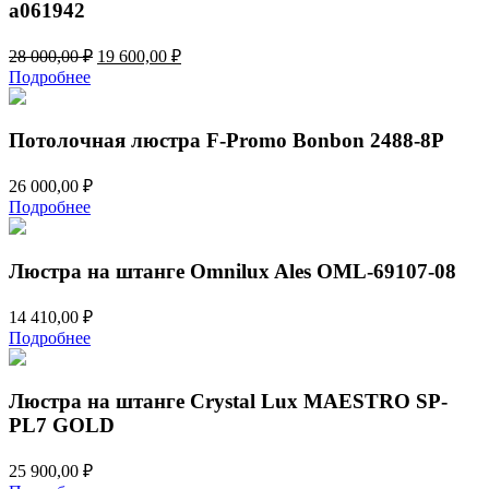
a061942
Первоначальная
Текущая
28 000,00
₽
19 600,00
₽
цена
цена:
Подробнее
составляла
19
28
600,00 ₽.
000,00 ₽.
Потолочная люстра F-Promo Bonbon 2488-8P
26 000,00
₽
Подробнее
Люстра на штанге Omnilux Ales OML-69107-08
14 410,00
₽
Подробнее
Люстра на штанге Crystal Lux MAESTRO SP-
PL7 GOLD
25 900,00
₽