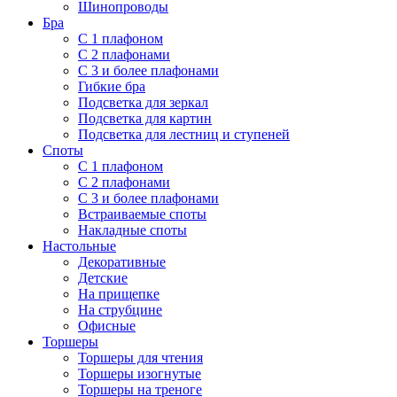
Шинопроводы
Бра
С 1 плафоном
С 2 плафонами
С 3 и более плафонами
Гибкие бра
Подсветка для зеркал
Подсветка для картин
Подсветка для лестниц и ступеней
Споты
С 1 плафоном
С 2 плафонами
С 3 и более плафонами
Встраиваемые споты
Накладные споты
Настольные
Декоративные
Детские
На прищепке
На струбцине
Офисные
Торшеры
Торшеры для чтения
Торшеры изогнутые
Торшеры на треноге