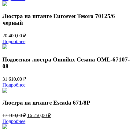
Люстра на штанге Eurosvet Tesoro 70125/6
черный
20 400,00
₽
Подробнее
Подвесная люстра Omnilux Cesana OML-67107-
08
31 610,00
₽
Подробнее
Люстра на штанге Escada 671/8P
Первоначальная
Текущая
17 100,00
₽
16 250,00
₽
цена
цена:
Подробнее
составляла
16
17
250,00 ₽.