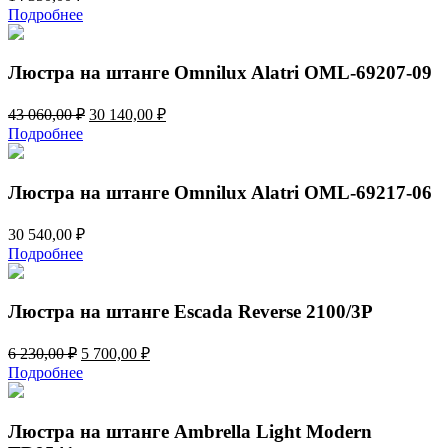
Подробнее
Люстра на штанге Omnilux Alatri OML-69207-09
Первоначальная
Текущая
43 060,00
₽
30 140,00
₽
цена
цена:
Подробнее
составляла
30
43
140,00 ₽.
060,00 ₽.
Люстра на штанге Omnilux Alatri OML-69217-06
30 540,00
₽
Подробнее
Люстра на штанге Escada Reverse 2100/3P
Первоначальная
Текущая
6 230,00
₽
5 700,00
₽
цена
цена:
Подробнее
составляла
5
6
700,00 ₽.
230,00 ₽.
Люстра на штанге Ambrella Light Modern