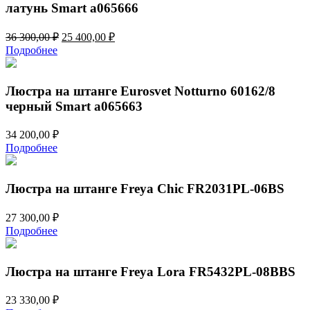
латунь Smart a065666
Первоначальная
Текущая
36 300,00
₽
25 400,00
₽
цена
цена:
Подробнее
составляла
25
36
400,00 ₽.
300,00 ₽.
Люстра на штанге Eurosvet Notturno 60162/8
черный Smart a065663
34 200,00
₽
Подробнее
Люстра на штанге Freya Chic FR2031PL-06BS
27 300,00
₽
Подробнее
Люстра на штанге Freya Lora FR5432PL-08BBS
23 330,00
₽