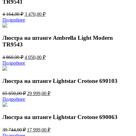
TR9541
Первоначальная
Текущая
4 164,00
₽
3 470,00
₽
цена
цена:
Подробнее
составляла
3
4
470,00 ₽.
164,00 ₽.
Люстра на штанге Ambrella Light Modern
TR9543
Первоначальная
Текущая
4 860,00
₽
4 050,00
₽
цена
цена:
Подробнее
составляла
4
4
050,00 ₽.
860,00 ₽.
Люстра на штанге Lightstar Crotone 690103
Первоначальная
Текущая
65 650,00
₽
29 999,00
₽
цена
цена:
Подробнее
составляла
29
65
999,00 ₽.
650,00 ₽.
Люстра на штанге Lightstar Crotone 690063
Первоначальная
Текущая
39 744,00
₽
17 999,00
₽
цена
цена:
Подробнее