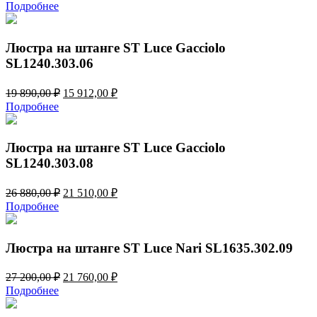
Подробнее
Люстра на штанге ST Luce Gacciolo
SL1240.303.06
Первоначальная
Текущая
19 890,00
₽
15 912,00
₽
цена
цена:
Подробнее
составляла
15
19
912,00 ₽.
890,00 ₽.
Люстра на штанге ST Luce Gacciolo
SL1240.303.08
Первоначальная
Текущая
26 880,00
₽
21 510,00
₽
цена
цена:
Подробнее
составляла
21
26
510,00 ₽.
880,00 ₽.
Люстра на штанге ST Luce Nari SL1635.302.09
Первоначальная
Текущая
27 200,00
₽
21 760,00
₽
цена
цена:
Подробнее
составляла
21
27
760,00 ₽.