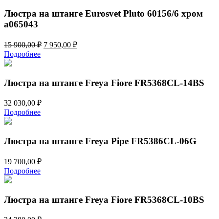
19
950,00 ₽.
900,00 ₽.
Люстра на штанге Eurosvet Pluto 60156/6 хром
a065043
Первоначальная
Текущая
15 900,00
₽
7 950,00
₽
цена
цена:
Подробнее
составляла
7
15
950,00 ₽.
900,00 ₽.
Люстра на штанге Freya Fiore FR5368CL-14BS
32 030,00
₽
Подробнее
Люстра на штанге Freya Pipe FR5386CL-06G
19 700,00
₽
Подробнее
Люстра на штанге Freya Fiore FR5368CL-10BS