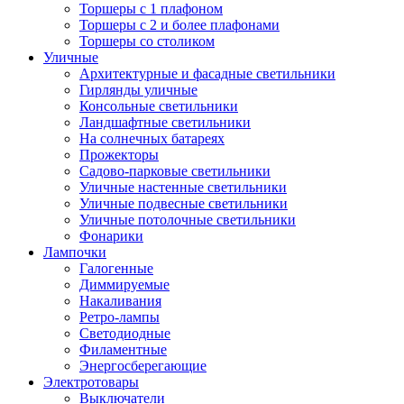
Торшеры с 1 плафоном
Торшеры с 2 и более плафонами
Торшеры со столиком
Уличные
Архитектурные и фасадные светильники
Гирлянды уличные
Консольные светильники
Ландшафтные светильники
На солнечных батареях
Прожекторы
Садово-парковые светильники
Уличные настенные светильники
Уличные подвесные светильники
Уличные потолочные светильники
Фонарики
Лампочки
Галогенные
Диммируемые
Накаливания
Ретро-лампы
Светодиодные
Филаментные
Энергосберегающие
Электротовары
Выключатели