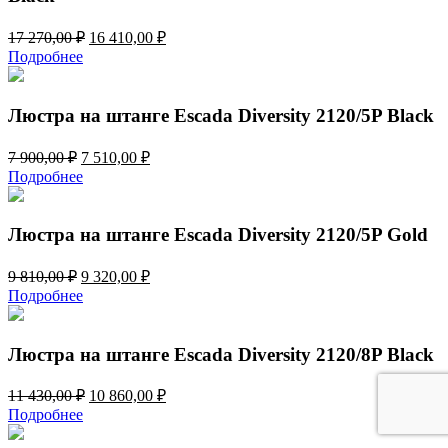
Первоначальная
Текущая
17 270,00
₽
16 410,00
₽
цена
цена:
Подробнее
составляла
16
17
410,00 ₽.
270,00 ₽.
Люстра на штанге Escada Diversity 2120/5P Black
Первоначальная
Текущая
7 900,00
₽
7 510,00
₽
цена
цена:
Подробнее
составляла
7
7
510,00 ₽.
900,00 ₽.
Люстра на штанге Escada Diversity 2120/5P Gold
Первоначальная
Текущая
9 810,00
₽
9 320,00
₽
цена
цена:
Подробнее
составляла
9
9
320,00 ₽.
810,00 ₽.
Люстра на штанге Escada Diversity 2120/8P Black
Первоначальная
Текущая
11 430,00
₽
10 860,00
₽
цена
цена:
Подробнее
составляла
10
11