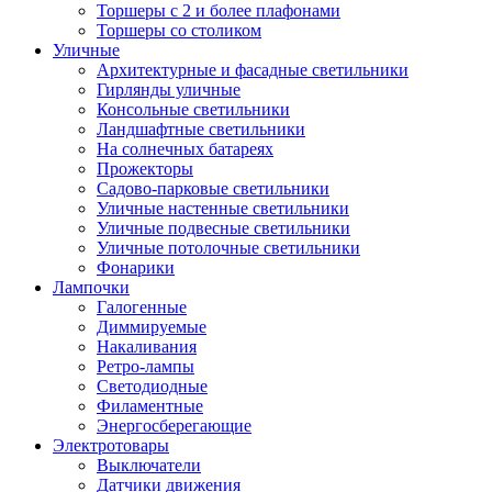
Торшеры с 2 и более плафонами
Торшеры со столиком
Уличные
Архитектурные и фасадные светильники
Гирлянды уличные
Консольные светильники
Ландшафтные светильники
На солнечных батареях
Прожекторы
Садово-парковые светильники
Уличные настенные светильники
Уличные подвесные светильники
Уличные потолочные светильники
Фонарики
Лампочки
Галогенные
Диммируемые
Накаливания
Ретро-лампы
Светодиодные
Филаментные
Энергосберегающие
Электротовары
Выключатели
Датчики движения