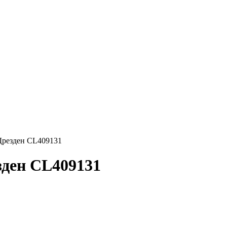
 Дрезден CL409131
зден CL409131