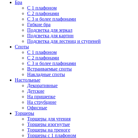
Бра
С 1 плафоном
С 2 плафонами
С 3 и более плафонами
Гибкие бра
Подсветка для зеркал
Подсветка для картин
Подсветка для лестниц и ступеней
Споты
С 1 плафоном
С 2 плафонами
С 3 и более плафонами
Встраиваемые споты
Накладные споты
Настольные
Декоративные
Детские
На прищепке
На струбцине
Офисные
Торшеры
Торшеры для чтения
Торшеры изогнутые
Торшеры на треноге
Торшеры с 1 плафоном