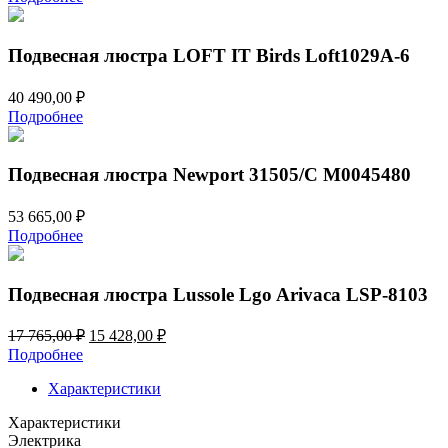
Подвесная люстра LOFT IT Birds Loft1029A-6
40 490,00
₽
Подробнее
Подвесная люстра Newport 31505/C М0045480
53 665,00
₽
Подробнее
Подвесная люстра Lussole Lgo Arivaca LSP-8103
Первоначальная
Текущая
17 765,00
₽
15 428,00
₽
цена
цена:
Подробнее
составляла
15
17
Характеристики
428,00 ₽.
765,00 ₽.
Характеристики
Электрика