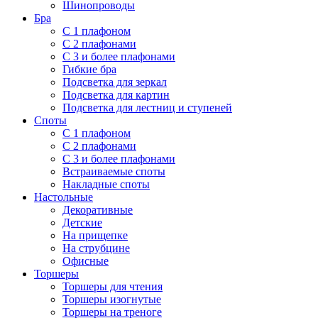
Шинопроводы
Бра
С 1 плафоном
С 2 плафонами
С 3 и более плафонами
Гибкие бра
Подсветка для зеркал
Подсветка для картин
Подсветка для лестниц и ступеней
Споты
С 1 плафоном
С 2 плафонами
С 3 и более плафонами
Встраиваемые споты
Накладные споты
Настольные
Декоративные
Детские
На прищепке
На струбцине
Офисные
Торшеры
Торшеры для чтения
Торшеры изогнутые
Торшеры на треноге