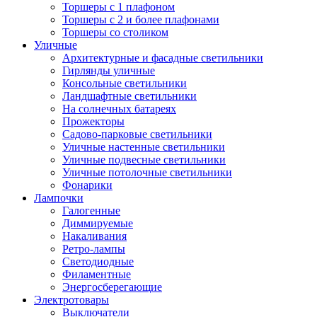
Торшеры с 1 плафоном
Торшеры с 2 и более плафонами
Торшеры со столиком
Уличные
Архитектурные и фасадные светильники
Гирлянды уличные
Консольные светильники
Ландшафтные светильники
На солнечных батареях
Прожекторы
Садово-парковые светильники
Уличные настенные светильники
Уличные подвесные светильники
Уличные потолочные светильники
Фонарики
Лампочки
Галогенные
Диммируемые
Накаливания
Ретро-лампы
Светодиодные
Филаментные
Энергосберегающие
Электротовары
Выключатели