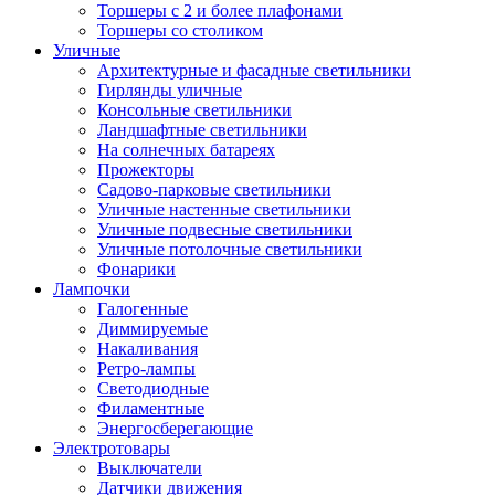
Торшеры с 2 и более плафонами
Торшеры со столиком
Уличные
Архитектурные и фасадные светильники
Гирлянды уличные
Консольные светильники
Ландшафтные светильники
На солнечных батареях
Прожекторы
Садово-парковые светильники
Уличные настенные светильники
Уличные подвесные светильники
Уличные потолочные светильники
Фонарики
Лампочки
Галогенные
Диммируемые
Накаливания
Ретро-лампы
Светодиодные
Филаментные
Энергосберегающие
Электротовары
Выключатели
Датчики движения