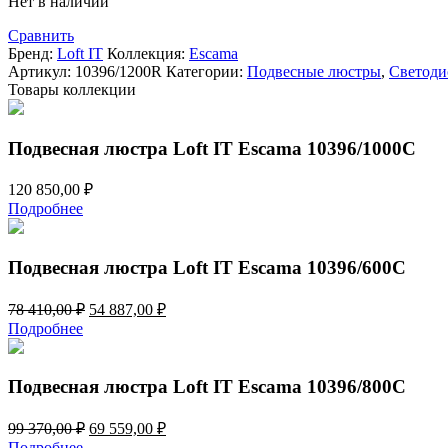
Нет в наличии
Сравнить
Бренд:
Loft IT
Коллекция:
Escama
Артикул:
10396/1200R
Категории:
Подвесные люстры
,
Светоди
Товары коллекции
Подвесная люстра Loft IT Escama 10396/1000C
120 850,00
₽
Подробнее
Подвесная люстра Loft IT Escama 10396/600C
Первоначальная
Текущая
78 410,00
₽
54 887,00
₽
цена
цена:
Подробнее
составляла
54
78
887,00 ₽.
410,00 ₽.
Подвесная люстра Loft IT Escama 10396/800C
Первоначальная
Текущая
99 370,00
₽
69 559,00
₽
цена
цена:
Подробнее