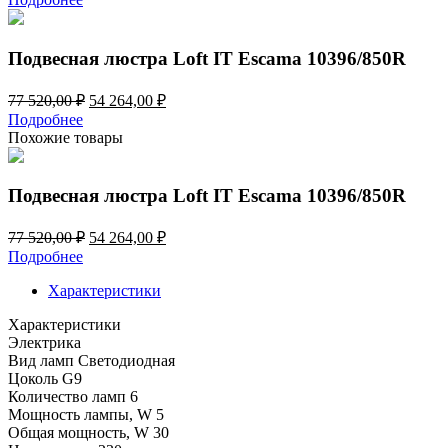
составляла
69
99
559,00 ₽.
370,00 ₽.
Подвесная люстра Loft IT Escama 10396/850R
Первоначальная
Текущая
77 520,00
₽
54 264,00
₽
цена
цена:
Подробнее
составляла
54
Похожие товары
77
264,00 ₽.
520,00 ₽.
Подвесная люстра Loft IT Escama 10396/850R
Первоначальная
Текущая
77 520,00
₽
54 264,00
₽
цена
цена:
Подробнее
составляла
54
77
Характеристики
264,00 ₽.
520,00 ₽.
Характеристики
Электрика
Вид ламп
Светодиодная
Цоколь
G9
Количество ламп
6
Мощность лампы, W
5
Общая мощность, W
30