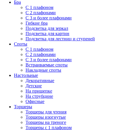
Бра
С 1 плафоном
С 2 плафонами
С 3 и более плафонами
Гибкие бра
Подсветка для зеркал
Подсветка для картин
Подсветка для лестниц и ступеней
Споты
С 1 плафоном
С 2 плафонами
С 3 и более плафонами
Встраиваемые споты
Накладные споты
Настольные
Декоративные
Детские
На прищепке
На струбцине
Офисные
Торшеры
Торшеры для чтения
Торшеры изогнутые
Торшеры на треноге
Торшеры с 1 плафоном