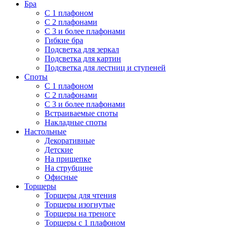
Бра
С 1 плафоном
С 2 плафонами
С 3 и более плафонами
Гибкие бра
Подсветка для зеркал
Подсветка для картин
Подсветка для лестниц и ступеней
Споты
С 1 плафоном
С 2 плафонами
С 3 и более плафонами
Встраиваемые споты
Накладные споты
Настольные
Декоративные
Детские
На прищепке
На струбцине
Офисные
Торшеры
Торшеры для чтения
Торшеры изогнутые
Торшеры на треноге
Торшеры с 1 плафоном