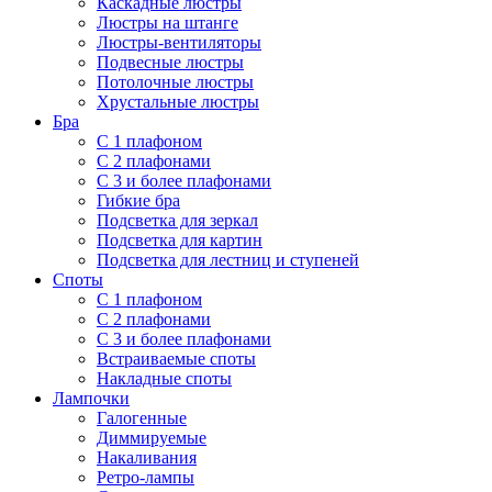
Каскадные люстры
Люстры на штанге
Люстры-вентиляторы
Подвесные люстры
Потолочные люстры
Хрустальные люстры
Бра
С 1 плафоном
С 2 плафонами
С 3 и более плафонами
Гибкие бра
Подсветка для зеркал
Подсветка для картин
Подсветка для лестниц и ступеней
Споты
С 1 плафоном
С 2 плафонами
С 3 и более плафонами
Встраиваемые споты
Накладные споты
Лампочки
Галогенные
Диммируемые
Накаливания
Ретро-лампы