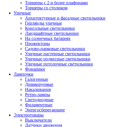
Торшеры с 2 и более плафонами
Торшеры со столиком
Уличные
Архитектурные и фасадные светильники
Гирлянды уличные
Консольные светильники
Ландшафтные светильники
На солнечных батареях
Прожекторы
Садово-парковые светильники
Уличные настенные светильники
Уличные подвесные светильники
Уличные потолочные светильники
Фонарики
Лампочки
Галогенные
Диммируемые
Накаливания
Ретро-лампы
Светодиодные
Филаментные
Энергосберегающие
Электротовары
Выключатели
Датчики движения