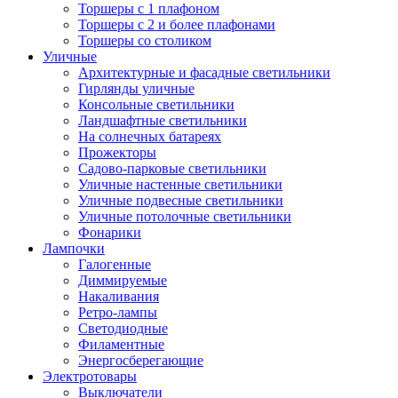
Торшеры с 1 плафоном
Торшеры с 2 и более плафонами
Торшеры со столиком
Уличные
Архитектурные и фасадные светильники
Гирлянды уличные
Консольные светильники
Ландшафтные светильники
На солнечных батареях
Прожекторы
Садово-парковые светильники
Уличные настенные светильники
Уличные подвесные светильники
Уличные потолочные светильники
Фонарики
Лампочки
Галогенные
Диммируемые
Накаливания
Ретро-лампы
Светодиодные
Филаментные
Энергосберегающие
Электротовары
Выключатели