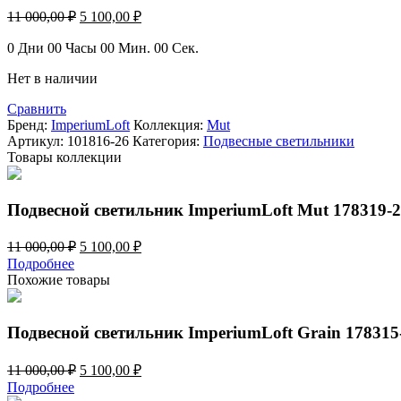
Первоначальная
Текущая
11 000,00
₽
5 100,00
₽
цена
цена:
составляла
5
0
Дни
00
Часы
00
Мин.
00
Сек.
11
100,00 ₽.
Нет в наличии
000,00 ₽.
Сравнить
Бренд:
ImperiumLoft
Коллекция:
Mut
Артикул:
101816-26
Категория:
Подвесные светильники
Товары коллекции
Подвесной светильник ImperiumLoft Mut 178319-
Первоначальная
Текущая
11 000,00
₽
5 100,00
₽
цена
цена:
Подробнее
составляла
5
Похожие товары
11
100,00 ₽.
000,00 ₽.
Подвесной светильник ImperiumLoft Grain 178315
Первоначальная
Текущая
11 000,00
₽
5 100,00
₽
цена
цена:
Подробнее
составляла
5