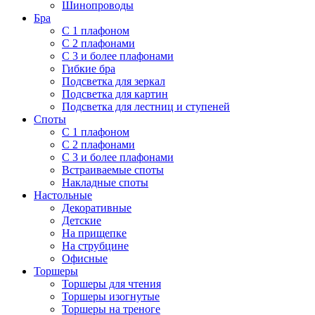
Шинопроводы
Бра
С 1 плафоном
С 2 плафонами
С 3 и более плафонами
Гибкие бра
Подсветка для зеркал
Подсветка для картин
Подсветка для лестниц и ступеней
Споты
С 1 плафоном
С 2 плафонами
С 3 и более плафонами
Встраиваемые споты
Накладные споты
Настольные
Декоративные
Детские
На прищепке
На струбцине
Офисные
Торшеры
Торшеры для чтения
Торшеры изогнутые
Торшеры на треноге