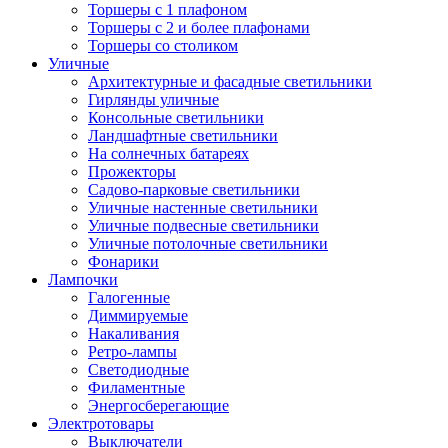
Торшеры с 1 плафоном
Торшеры с 2 и более плафонами
Торшеры со столиком
Уличные
Архитектурные и фасадные светильники
Гирлянды уличные
Консольные светильники
Ландшафтные светильники
На солнечных батареях
Прожекторы
Садово-парковые светильники
Уличные настенные светильники
Уличные подвесные светильники
Уличные потолочные светильники
Фонарики
Лампочки
Галогенные
Диммируемые
Накаливания
Ретро-лампы
Светодиодные
Филаментные
Энергосберегающие
Электротовары
Выключатели