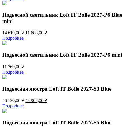
составляла
14
18
736,00 ₽.
420,00 ₽.
Подвесной светильник Loft IT Bolle 2027-P6 Blue
mini
Первоначальная
Текущая
14 610,00
₽
11 688,00
₽
цена
цена:
Подробнее
составляла
11
14
688,00 ₽.
610,00 ₽.
Подвесной светильник Loft IT Bolle 2027-P6 mini
11 760,00
₽
Подробнее
Подвесная люстра Loft IT Bolle 2027-S3 Blue
Первоначальная
Текущая
56 130,00
₽
44 904,00
₽
цена
цена:
Подробнее
составляла
44
56
904,00 ₽.
130,00 ₽.
Подвесная люстра Loft IT Bolle 2027-S5 Blue