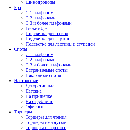
Шинопроводы
Бра
С 1 плафоном
С 2 плафонами
С 3 и более плафонами
Гибкие бра
Подсветка для зеркал
Подсветка для картин
Подсветка для лестниц и ступеней
Споты
С 1 плафоном
С 2 плафонами
С 3 и более плафонами
Встраиваемые споты
Накладные споты
Настольные
Декоративные
Детские
На прищепке
На струбцине
Офисные
Торшеры
Торшеры для чтения
Торшеры изогнутые
Торшеры на треноге