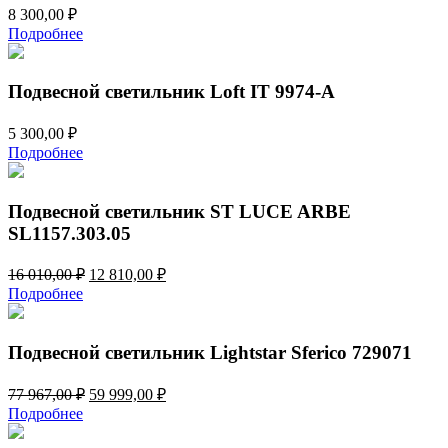
8 300,00
₽
Подробнее
Подвесной светильник Loft IT 9974-A
5 300,00
₽
Подробнее
Подвесной светильник ST LUCE ARBE
SL1157.303.05
Первоначальная
Текущая
16 010,00
₽
12 810,00
₽
цена
цена:
Подробнее
составляла
12
16
810,00 ₽.
010,00 ₽.
Подвесной светильник Lightstar Sferico 729071
Первоначальная
Текущая
77 967,00
₽
59 999,00
₽
цена
цена:
Подробнее
составляла
59
77
999,00 ₽.