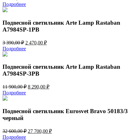
Подробнее
Подвесной светильник Arte Lamp Rastaban
A7984SP-1PB
Первоначальная
Текущая
3 390,00
₽
2 470,00
₽
цена
цена:
Подробнее
составляла
2
3
470,00 ₽.
390,00 ₽.
Подвесной светильник Arte Lamp Rastaban
A7984SP-3PB
Первоначальная
Текущая
11 900,00
₽
8 290,00
₽
цена
цена:
Подробнее
составляла
8
11
290,00 ₽.
900,00 ₽.
Подвесной светильник Eurosvet Bravo 50183/3
черный
Первоначальная
Текущая
32 600,00
₽
27 700,00
₽
цена
цена:
Подробнее