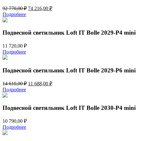
Первоначальная
Текущая
92 770,00
₽
74 216,00
₽
цена
цена:
Подробнее
составляла
74
92
216,00 ₽.
770,00 ₽.
Подвесной светильник Loft IT Bolle 2029-P4 mini
11 720,00
₽
Подробнее
Подвесной светильник Loft IT Bolle 2029-P6 mini
Первоначальная
Текущая
14 610,00
₽
11 688,00
₽
цена
цена:
Подробнее
составляла
11
14
688,00 ₽.
610,00 ₽.
Подвесной светильник Loft IT Bolle 2030-P4 mini
10 790,00
₽
Подробнее