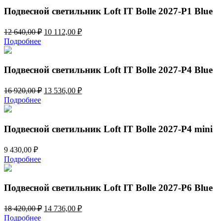
150,00 ₽.
Подвесной светильник Loft IT Bolle 2027-P1 Blue
Первоначальная
Текущая
12 640,00
₽
10 112,00
₽
цена
цена:
Подробнее
составляла
10
12
112,00 ₽.
640,00 ₽.
Подвесной светильник Loft IT Bolle 2027-P4 Blue
Первоначальная
Текущая
16 920,00
₽
13 536,00
₽
цена
цена:
Подробнее
составляла
13
16
536,00 ₽.
920,00 ₽.
Подвесной светильник Loft IT Bolle 2027-P4 mini
9 430,00
₽
Подробнее
Подвесной светильник Loft IT Bolle 2027-P6 Blue
Первоначальная
Текущая
18 420,00
₽
14 736,00
₽
цена
цена:
Подробнее