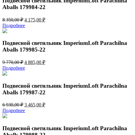
Подвесной светильник ImperiumLoft Parachilna
Aballs 179984-22
Первоначальная
Текущая
8 350,00
₽
4 175,00
₽
цена
цена:
Подробнее
составляла
4
8
175,00 ₽.
350,00 ₽.
Подвесной светильник ImperiumLoft Parachilna
Aballs 179985-22
Первоначальная
Текущая
9 770,00
₽
4 885,00
₽
цена
цена:
Подробнее
составляла
4
9
885,00 ₽.
770,00 ₽.
Подвесной светильник ImperiumLoft Parachilna
Aballs 179987-22
Первоначальная
Текущая
6 930,00
₽
3 465,00
₽
цена
цена:
Подробнее
составляла
3
6
465,00 ₽.
930,00 ₽.
Подвесной светильник ImperiumLoft Parachilna
Aballs 179988-22