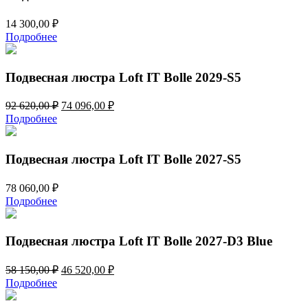
14 300,00
₽
Подробнее
Подвесная люстра Loft IT Bolle 2029-S5
Первоначальная
Текущая
92 620,00
₽
74 096,00
₽
цена
цена:
Подробнее
составляла
74
92
096,00 ₽.
620,00 ₽.
Подвесная люстра Loft IT Bolle 2027-S5
78 060,00
₽
Подробнее
Подвесная люстра Loft IT Bolle 2027-D3 Blue
Первоначальная
Текущая
58 150,00
₽
46 520,00
₽
цена
цена:
Подробнее
составляла
46
58
520,00 ₽.