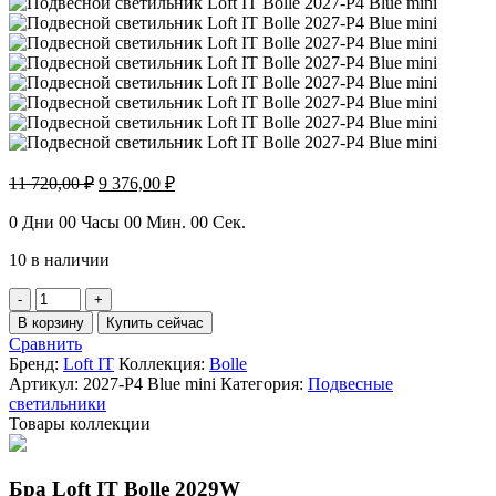
Первоначальная
Текущая
11 720,00
₽
9 376,00
₽
цена
цена:
составляла
9
0
Дни
00
Часы
00
Мин.
00
Сек.
11
376,00 ₽.
10 в наличии
720,00 ₽.
Количество
товара
В корзину
Купить сейчас
Подвесной
Сравнить
светильник
Бренд:
Loft IT
Коллекция:
Bolle
Loft
Артикул:
2027-P4 Blue mini
Категория:
Подвесные
IT
светильники
Bolle
Товары коллекции
2027-
P4
Blue
Бра Loft IT Bolle 2029W
mini