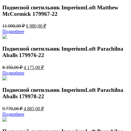
Подвесной светильник ImperiumLoft Matthew
McCormick 179967-22
Первоначальная
Текущая
11 000,00
₽
6 980,00
₽
цена
цена:
Подробнее
составляла
6
11
980,00 ₽.
000,00 ₽.
Подвесной светильник ImperiumLoft Parachilna
Aballs 179976-22
Первоначальная
Текущая
8 350,00
₽
4 175,00
₽
цена
цена:
Подробнее
составляла
4
8
175,00 ₽.
350,00 ₽.
Подвесной светильник ImperiumLoft Parachilna
Aballs 179978-22
Первоначальная
Текущая
9 770,00
₽
4 885,00
₽
цена
цена:
Подробнее
составляла
4
9
885,00 ₽.
770,00 ₽.