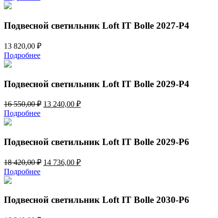
Подвесной светильник Loft IT Bolle 2027-P4
13 820,00
₽
Подробнее
Подвесной светильник Loft IT Bolle 2029-P4
Первоначальная
Текущая
16 550,00
₽
13 240,00
₽
цена
цена:
Подробнее
составляла
13
16
240,00 ₽.
550,00 ₽.
Подвесной светильник Loft IT Bolle 2029-P6
Первоначальная
Текущая
18 420,00
₽
14 736,00
₽
цена
цена:
Подробнее
составляла
14
18
736,00 ₽.
420,00 ₽.
Подвесной светильник Loft IT Bolle 2030-P6