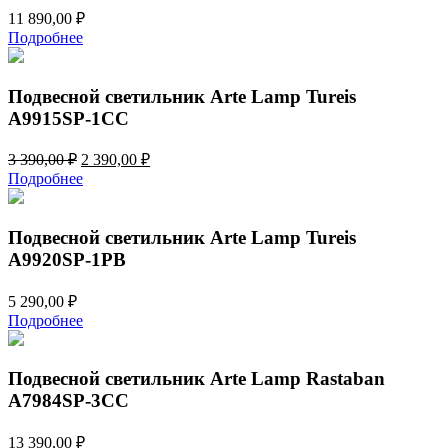
11 890,00
₽
Подробнее
Подвесной светильник Arte Lamp Tureis
A9915SP-1CC
Первоначальная
Текущая
3 390,00
₽
2 390,00
₽
цена
цена:
Подробнее
составляла
2
3
390,00 ₽.
390,00 ₽.
Подвесной светильник Arte Lamp Tureis
A9920SP-1PB
5 290,00
₽
Подробнее
Подвесной светильник Arte Lamp Rastaban
A7984SP-3CC
13 390,00
₽