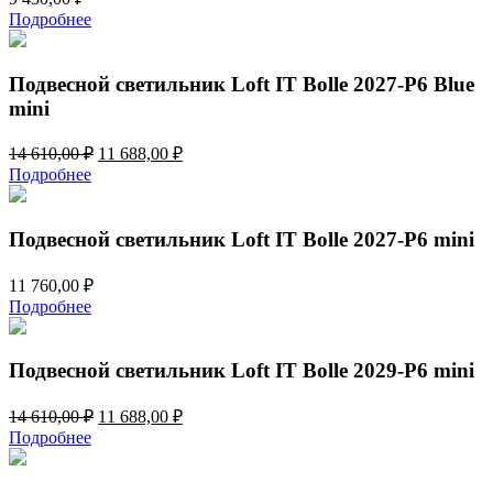
Подробнее
Подвесной светильник Loft IT Bolle 2027-P6 Blue
mini
Первоначальная
Текущая
14 610,00
₽
11 688,00
₽
цена
цена:
Подробнее
составляла
11
14
688,00 ₽.
610,00 ₽.
Подвесной светильник Loft IT Bolle 2027-P6 mini
11 760,00
₽
Подробнее
Подвесной светильник Loft IT Bolle 2029-P6 mini
Первоначальная
Текущая
14 610,00
₽
11 688,00
₽
цена
цена:
Подробнее
составляла
11
14
688,00 ₽.