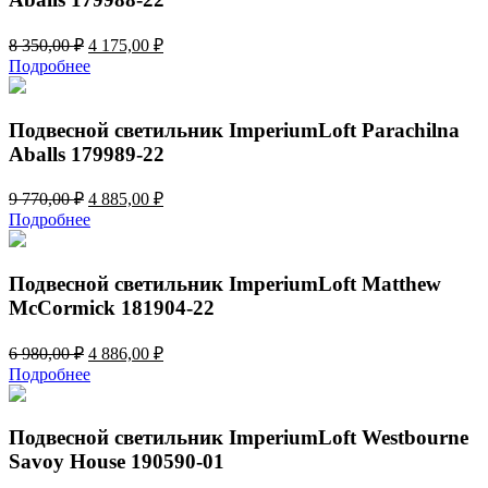
Первоначальная
Текущая
8 350,00
₽
4 175,00
₽
цена
цена:
Подробнее
составляла
4
8
175,00 ₽.
350,00 ₽.
Подвесной светильник ImperiumLoft Parachilna
Aballs 179989-22
Первоначальная
Текущая
9 770,00
₽
4 885,00
₽
цена
цена:
Подробнее
составляла
4
9
885,00 ₽.
770,00 ₽.
Подвесной светильник ImperiumLoft Matthew
McCormick 181904-22
Первоначальная
Текущая
6 980,00
₽
4 886,00
₽
цена
цена:
Подробнее
составляла
4
6
886,00 ₽.
980,00 ₽.
Подвесной светильник ImperiumLoft Westbourne
Savoy House 190590-01