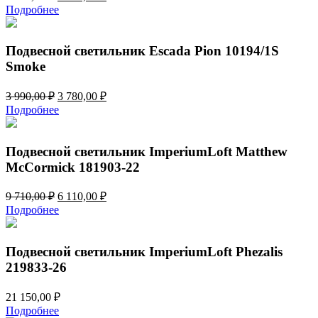
цена
цена:
Подробнее
составляла
3
3
770,00 ₽.
990,00 ₽.
Подвесной светильник Escada Pion 10194/1S
Smoke
Первоначальная
Текущая
3 990,00
₽
3 780,00
₽
цена
цена:
Подробнее
составляла
3
3
780,00 ₽.
990,00 ₽.
Подвесной светильник ImperiumLoft Matthew
McCormick 181903-22
Первоначальная
Текущая
9 710,00
₽
6 110,00
₽
цена
цена:
Подробнее
составляла
6
9
110,00 ₽.
710,00 ₽.
Подвесной светильник ImperiumLoft Phezalis
219833-26
21 150,00
₽
Подробнее