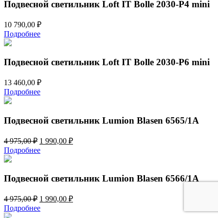
610,00 ₽.
Подвесной светильник Loft IT Bolle 2030-P4 mini
10 790,00
₽
Подробнее
Подвесной светильник Loft IT Bolle 2030-P6 mini
13 460,00
₽
Подробнее
Подвесной светильник Lumion Blasen 6565/1A
Первоначальная
Текущая
4 975,00
₽
1 990,00
₽
цена
цена:
Подробнее
составляла
1
4
990,00 ₽.
975,00 ₽.
Подвесной светильник Lumion Blasen 6566/1A
Первоначальная
Текущая
4 975,00
₽
1 990,00
₽
цена
цена:
Подробнее
составляла
1