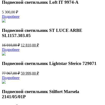
Подвесной светильник Loft IT 9974-A
5 300,00
₽
Подробнее
Подвесной светильник ST LUCE ARBE
SL1157.303.05
Первоначальная
Текущая
16 010,00
₽
12 810,00
₽
цена
цена:
Подробнее
составляла
12
16
810,00 ₽.
010,00 ₽.
Подвесной светильник Lightstar Sferico 729071
Первоначальная
Текущая
77 967,00
₽
59 999,00
₽
цена
цена:
Подробнее
составляла
59
77
999,00 ₽.
967,00 ₽.
Подвесной светильник Stilfort Marsela
2141/05/01P