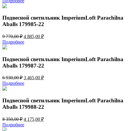
Подробнее
составляла
4
8
175,00 ₽.
350,00 ₽.
Подвесной светильник ImperiumLoft Parachilna
Aballs 179985-22
Первоначальная
Текущая
9 770,00
₽
4 885,00
₽
цена
цена:
Подробнее
составляла
4
9
885,00 ₽.
770,00 ₽.
Подвесной светильник ImperiumLoft Parachilna
Aballs 179987-22
Первоначальная
Текущая
6 930,00
₽
3 465,00
₽
цена
цена:
Подробнее
составляла
3
6
465,00 ₽.
930,00 ₽.
Подвесной светильник ImperiumLoft Parachilna
Aballs 179988-22
Первоначальная
Текущая
8 350,00
₽
4 175,00
₽
цена
цена:
Подробнее
составляла
4