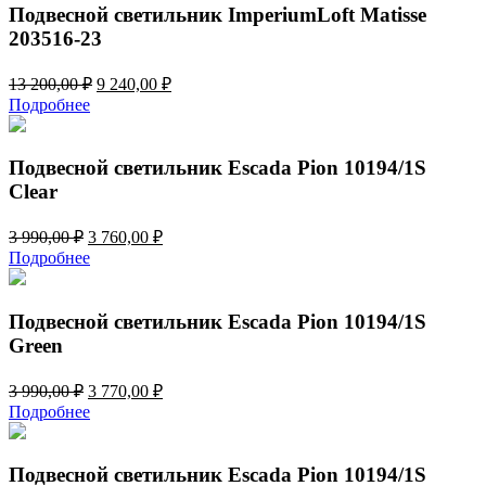
070,00 ₽.
Подвесной светильник ImperiumLoft Matisse
203516-23
Первоначальная
Текущая
13 200,00
₽
9 240,00
₽
цена
цена:
Подробнее
составляла
9
13
240,00 ₽.
200,00 ₽.
Подвесной светильник Escada Pion 10194/1S
Clear
Первоначальная
Текущая
3 990,00
₽
3 760,00
₽
цена
цена:
Подробнее
составляла
3
3
760,00 ₽.
990,00 ₽.
Подвесной светильник Escada Pion 10194/1S
Green
Первоначальная
Текущая
3 990,00
₽
3 770,00
₽
цена
цена:
Подробнее
составляла
3
3
770,00 ₽.
990,00 ₽.
Подвесной светильник Escada Pion 10194/1S