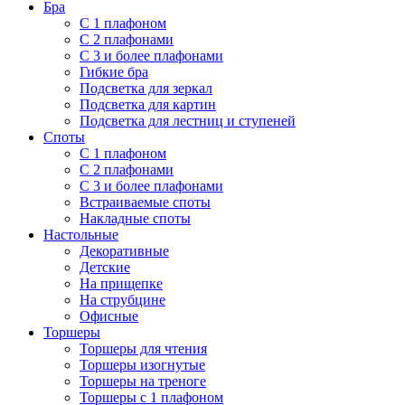
Бра
С 1 плафоном
С 2 плафонами
С 3 и более плафонами
Гибкие бра
Подсветка для зеркал
Подсветка для картин
Подсветка для лестниц и ступеней
Споты
С 1 плафоном
С 2 плафонами
С 3 и более плафонами
Встраиваемые споты
Накладные споты
Настольные
Декоративные
Детские
На прищепке
На струбцине
Офисные
Торшеры
Торшеры для чтения
Торшеры изогнутые
Торшеры на треноге
Торшеры с 1 плафоном