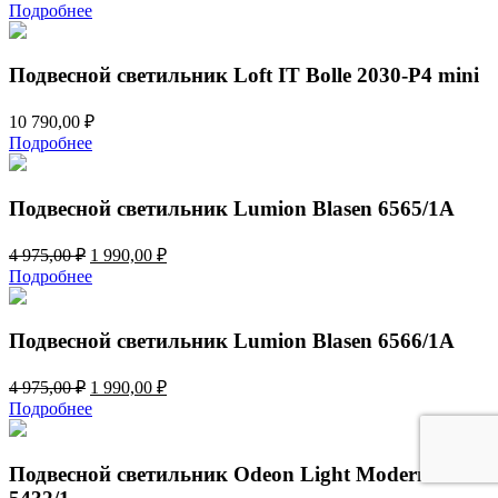
цена
цена:
Подробнее
составляла
11
14
688,00 ₽.
610,00 ₽.
Подвесной светильник Loft IT Bolle 2030-P4 mini
10 790,00
₽
Подробнее
Подвесной светильник Lumion Blasen 6565/1A
Первоначальная
Текущая
4 975,00
₽
1 990,00
₽
цена
цена:
Подробнее
составляла
1
4
990,00 ₽.
975,00 ₽.
Подвесной светильник Lumion Blasen 6566/1A
Первоначальная
Текущая
4 975,00
₽
1 990,00
₽
цена
цена:
Подробнее
составляла
1
4
990,00 ₽.
975,00 ₽.
Подвесной светильник Odeon Light Modern