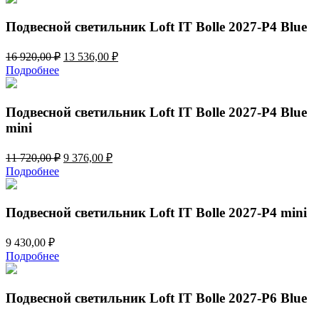
12
112,00 ₽.
640,00 ₽.
Подвесной светильник Loft IT Bolle 2027-P4 Blue
Первоначальная
Текущая
16 920,00
₽
13 536,00
₽
цена
цена:
Подробнее
составляла
13
16
536,00 ₽.
920,00 ₽.
Подвесной светильник Loft IT Bolle 2027-P4 Blue
mini
Первоначальная
Текущая
11 720,00
₽
9 376,00
₽
цена
цена:
Подробнее
составляла
9
11
376,00 ₽.
720,00 ₽.
Подвесной светильник Loft IT Bolle 2027-P4 mini
9 430,00
₽
Подробнее
Подвесной светильник Loft IT Bolle 2027-P6 Blue