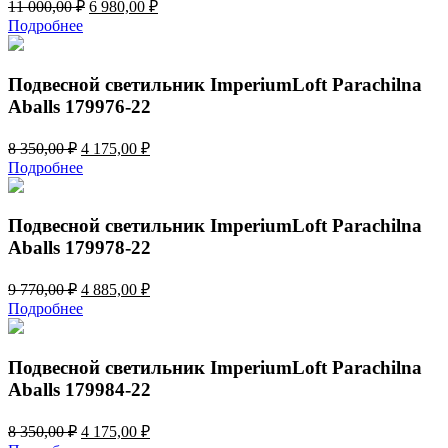
Первоначальная
Текущая
11 000,00
₽
6 980,00
₽
цена
цена:
Подробнее
составляла
6
11
980,00 ₽.
000,00 ₽.
Подвесной светильник ImperiumLoft Parachilna
Aballs 179976-22
Первоначальная
Текущая
8 350,00
₽
4 175,00
₽
цена
цена:
Подробнее
составляла
4
8
175,00 ₽.
350,00 ₽.
Подвесной светильник ImperiumLoft Parachilna
Aballs 179978-22
Первоначальная
Текущая
9 770,00
₽
4 885,00
₽
цена
цена:
Подробнее
составляла
4
9
885,00 ₽.
770,00 ₽.
Подвесной светильник ImperiumLoft Parachilna
Aballs 179984-22
Первоначальная
Текущая
8 350,00
₽
4 175,00
₽
цена
цена: