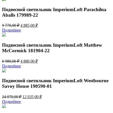
8
175,00 ₽.
350,00 ₽.
Подвесной светильник ImperiumLoft Parachilna
Aballs 179989-22
Первоначальная
Текущая
9 770,00
₽
4 885,00
₽
цена
цена:
Подробнее
составляла
4
9
885,00 ₽.
770,00 ₽.
Подвесной светильник ImperiumLoft Matthew
McCormick 181904-22
Первоначальная
Текущая
6 980,00
₽
4 886,00
₽
цена
цена:
Подробнее
составляла
4
6
886,00 ₽.
980,00 ₽.
Подвесной светильник ImperiumLoft Westbourne
Savoy House 190590-01
Первоначальная
Текущая
24 070,00
₽
12 035,00
₽
цена
цена:
Подробнее
составляла
12
24
035,00 ₽.