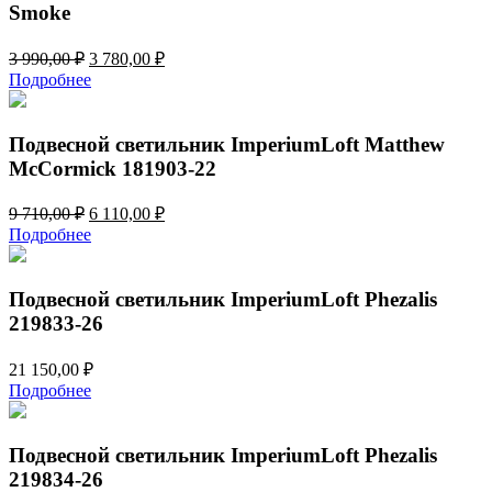
Smoke
Первоначальная
Текущая
3 990,00
₽
3 780,00
₽
цена
цена:
Подробнее
составляла
3
3
780,00 ₽.
990,00 ₽.
Подвесной светильник ImperiumLoft Matthew
McCormick 181903-22
Первоначальная
Текущая
9 710,00
₽
6 110,00
₽
цена
цена:
Подробнее
составляла
6
9
110,00 ₽.
710,00 ₽.
Подвесной светильник ImperiumLoft Phezalis
219833-26
21 150,00
₽
Подробнее
Подвесной светильник ImperiumLoft Phezalis
219834-26