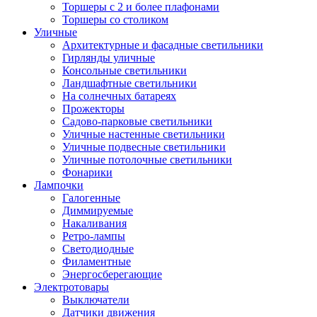
Торшеры с 2 и более плафонами
Торшеры со столиком
Уличные
Архитектурные и фасадные светильники
Гирлянды уличные
Консольные светильники
Ландшафтные светильники
На солнечных батареях
Прожекторы
Садово-парковые светильники
Уличные настенные светильники
Уличные подвесные светильники
Уличные потолочные светильники
Фонарики
Лампочки
Галогенные
Диммируемые
Накаливания
Ретро-лампы
Светодиодные
Филаментные
Энергосберегающие
Электротовары
Выключатели
Датчики движения