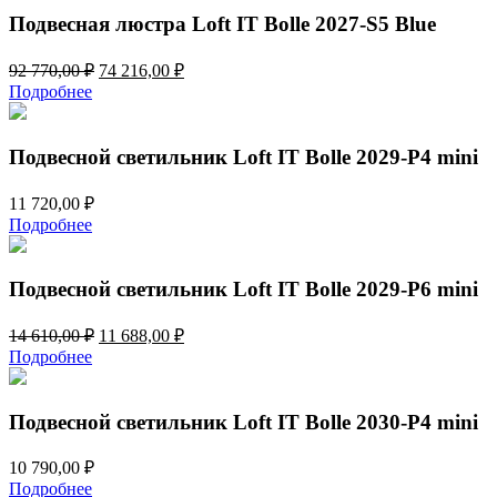
130,00 ₽.
Подвесная люстра Loft IT Bolle 2027-S5 Blue
Первоначальная
Текущая
92 770,00
₽
74 216,00
₽
цена
цена:
Подробнее
составляла
74
92
216,00 ₽.
770,00 ₽.
Подвесной светильник Loft IT Bolle 2029-P4 mini
11 720,00
₽
Подробнее
Подвесной светильник Loft IT Bolle 2029-P6 mini
Первоначальная
Текущая
14 610,00
₽
11 688,00
₽
цена
цена:
Подробнее
составляла
11
14
688,00 ₽.
610,00 ₽.
Подвесной светильник Loft IT Bolle 2030-P4 mini
10 790,00
₽
Подробнее