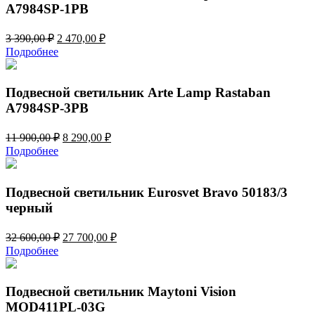
A7984SP-1PB
Первоначальная
Текущая
3 390,00
₽
2 470,00
₽
цена
цена:
Подробнее
составляла
2
3
470,00 ₽.
390,00 ₽.
Подвесной светильник Arte Lamp Rastaban
A7984SP-3PB
Первоначальная
Текущая
11 900,00
₽
8 290,00
₽
цена
цена:
Подробнее
составляла
8
11
290,00 ₽.
900,00 ₽.
Подвесной светильник Eurosvet Bravo 50183/3
черный
Первоначальная
Текущая
32 600,00
₽
27 700,00
₽
цена
цена:
Подробнее
составляла
27
32
700,00 ₽.
600,00 ₽.
Подвесной светильник Maytoni Vision
MOD411PL-03G