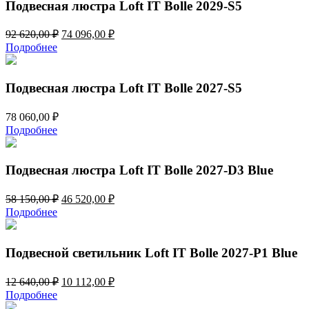
Подвесная люстра Loft IT Bolle 2029-S5
Первоначальная
Текущая
92 620,00
₽
74 096,00
₽
цена
цена:
Подробнее
составляла
74
92
096,00 ₽.
620,00 ₽.
Подвесная люстра Loft IT Bolle 2027-S5
78 060,00
₽
Подробнее
Подвесная люстра Loft IT Bolle 2027-D3 Blue
Первоначальная
Текущая
58 150,00
₽
46 520,00
₽
цена
цена:
Подробнее
составляла
46
58
520,00 ₽.
150,00 ₽.
Подвесной светильник Loft IT Bolle 2027-P1 Blue
Первоначальная
Текущая
12 640,00
₽
10 112,00
₽
цена
цена:
Подробнее
составляла
10