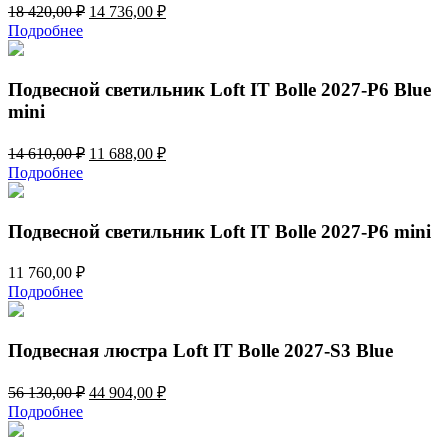
Первоначальная
Текущая
18 420,00
₽
14 736,00
₽
цена
цена:
Подробнее
составляла
14
18
736,00 ₽.
420,00 ₽.
Подвесной светильник Loft IT Bolle 2027-P6 Blue
mini
Первоначальная
Текущая
14 610,00
₽
11 688,00
₽
цена
цена:
Подробнее
составляла
11
14
688,00 ₽.
610,00 ₽.
Подвесной светильник Loft IT Bolle 2027-P6 mini
11 760,00
₽
Подробнее
Подвесная люстра Loft IT Bolle 2027-S3 Blue
Первоначальная
Текущая
56 130,00
₽
44 904,00
₽
цена
цена:
Подробнее
составляла
44
56
904,00 ₽.