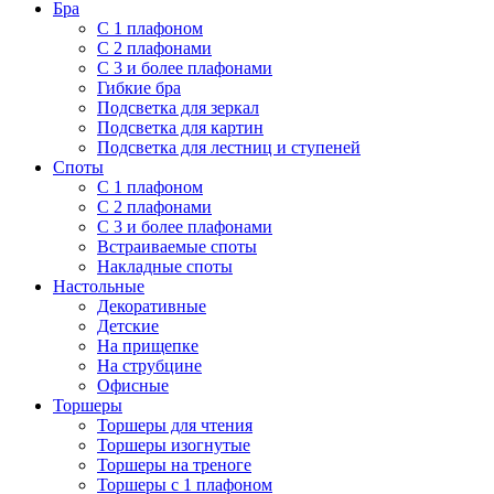
Бра
С 1 плафоном
С 2 плафонами
С 3 и более плафонами
Гибкие бра
Подсветка для зеркал
Подсветка для картин
Подсветка для лестниц и ступеней
Споты
С 1 плафоном
С 2 плафонами
С 3 и более плафонами
Встраиваемые споты
Накладные споты
Настольные
Декоративные
Детские
На прищепке
На струбцине
Офисные
Торшеры
Торшеры для чтения
Торшеры изогнутые
Торшеры на треноге
Торшеры с 1 плафоном