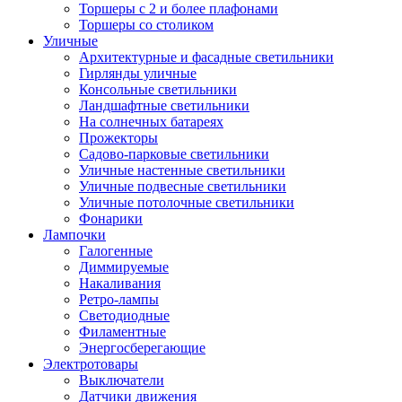
Торшеры с 2 и более плафонами
Торшеры со столиком
Уличные
Архитектурные и фасадные светильники
Гирлянды уличные
Консольные светильники
Ландшафтные светильники
На солнечных батареях
Прожекторы
Садово-парковые светильники
Уличные настенные светильники
Уличные подвесные светильники
Уличные потолочные светильники
Фонарики
Лампочки
Галогенные
Диммируемые
Накаливания
Ретро-лампы
Светодиодные
Филаментные
Энергосберегающие
Электротовары
Выключатели
Датчики движения