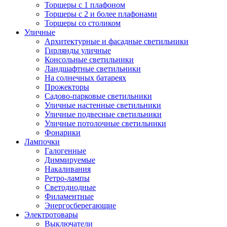
Торшеры с 1 плафоном
Торшеры с 2 и более плафонами
Торшеры со столиком
Уличные
Архитектурные и фасадные светильники
Гирлянды уличные
Консольные светильники
Ландшафтные светильники
На солнечных батареях
Прожекторы
Садово-парковые светильники
Уличные настенные светильники
Уличные подвесные светильники
Уличные потолочные светильники
Фонарики
Лампочки
Галогенные
Диммируемые
Накаливания
Ретро-лампы
Светодиодные
Филаментные
Энергосберегающие
Электротовары
Выключатели