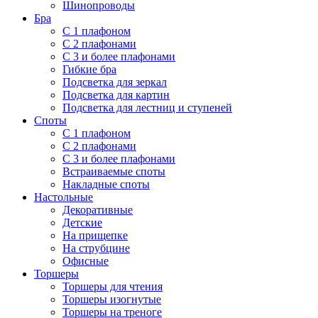
Шинопроводы
Бра
С 1 плафоном
С 2 плафонами
С 3 и более плафонами
Гибкие бра
Подсветка для зеркал
Подсветка для картин
Подсветка для лестниц и ступеней
Споты
С 1 плафоном
С 2 плафонами
С 3 и более плафонами
Встраиваемые споты
Накладные споты
Настольные
Декоративные
Детские
На прищепке
На струбцине
Офисные
Торшеры
Торшеры для чтения
Торшеры изогнутые
Торшеры на треноге