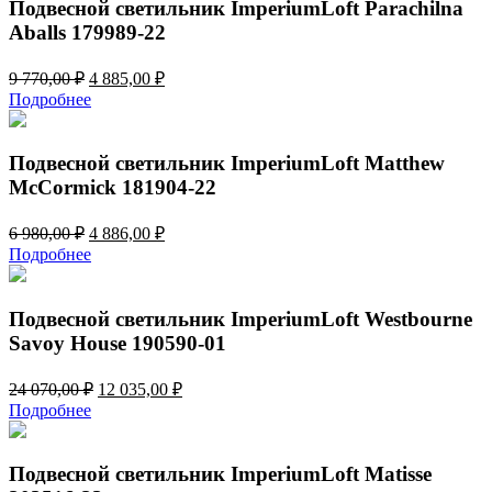
350,00 ₽.
Подвесной светильник ImperiumLoft Parachilna
Aballs 179989-22
Первоначальная
Текущая
9 770,00
₽
4 885,00
₽
цена
цена:
Подробнее
составляла
4
9
885,00 ₽.
770,00 ₽.
Подвесной светильник ImperiumLoft Matthew
McCormick 181904-22
Первоначальная
Текущая
6 980,00
₽
4 886,00
₽
цена
цена:
Подробнее
составляла
4
6
886,00 ₽.
980,00 ₽.
Подвесной светильник ImperiumLoft Westbourne
Savoy House 190590-01
Первоначальная
Текущая
24 070,00
₽
12 035,00
₽
цена
цена:
Подробнее
составляла
12
24
035,00 ₽.
070,00 ₽.
Подвесной светильник ImperiumLoft Matisse