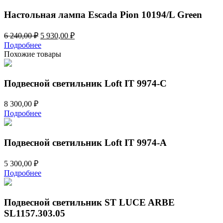
Настольная лампа Escada Pion 10194/L Green
Первоначальная
Текущая
6 240,00
₽
5 930,00
₽
цена
цена:
Подробнее
составляла
5
Похожие товары
6
930,00 ₽.
240,00 ₽.
Подвесной светильник Loft IT 9974-C
8 300,00
₽
Подробнее
Подвесной светильник Loft IT 9974-A
5 300,00
₽
Подробнее
Подвесной светильник ST LUCE ARBE
SL1157.303.05