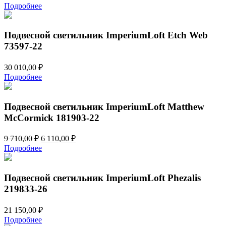
цена
цена:
Подробнее
составляла
3
3
780,00 ₽.
990,00 ₽.
Подвесной светильник ImperiumLoft Etch Web
73597-22
30 010,00
₽
Подробнее
Подвесной светильник ImperiumLoft Matthew
McCormick 181903-22
Первоначальная
Текущая
9 710,00
₽
6 110,00
₽
цена
цена:
Подробнее
составляла
6
9
110,00 ₽.
710,00 ₽.
Подвесной светильник ImperiumLoft Phezalis
219833-26
21 150,00
₽
Подробнее