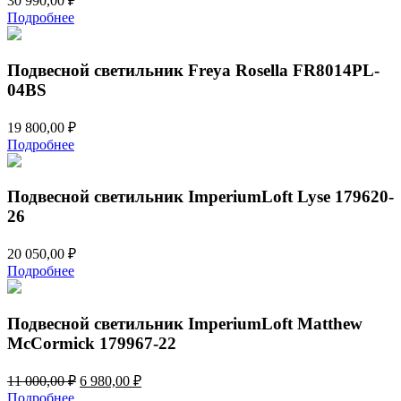
30 990,00
₽
Подробнее
Подвесной светильник Freya Rosella FR8014PL-
04BS
19 800,00
₽
Подробнее
Подвесной светильник ImperiumLoft Lyse 179620-
26
20 050,00
₽
Подробнее
Подвесной светильник ImperiumLoft Matthew
McCormick 179967-22
Первоначальная
Текущая
11 000,00
₽
6 980,00
₽
цена
цена:
Подробнее