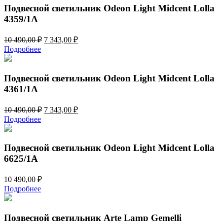
664,00 ₽.
Подвесной светильник Odeon Light Midcent Lolla
4359/1A
Первоначальная
Текущая
10 490,00
₽
7 343,00
₽
цена
цена:
Подробнее
составляла
7
10
343,00 ₽.
490,00 ₽.
Подвесной светильник Odeon Light Midcent Lolla
4361/1A
Первоначальная
Текущая
10 490,00
₽
7 343,00
₽
цена
цена:
Подробнее
составляла
7
10
343,00 ₽.
490,00 ₽.
Подвесной светильник Odeon Light Midcent Lolla
6625/1A
10 490,00
₽
Подробнее
Подвесной светильник Arte Lamp Gemelli