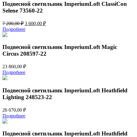
Подвесной светильник ImperiumLoft ClassiCon
Selene 73560-22
Первоначальная
Текущая
7 200,00
₽
3 600,00
₽
цена
цена:
Подробнее
составляла
3
7
600,00 ₽.
200,00 ₽.
Подвесной светильник ImperiumLoft Magic
Circus 208597-22
23 860,00
₽
Подробнее
Подвесной светильник ImperiumLoft Heathfield
Lighting 248523-22
26 070,00
₽
Подробнее
Подвесной светильник ImperiumLoft Heathfield