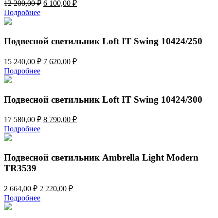
Первоначальная
Текущая
12 200,00
₽
6 100,00
₽
цена
цена:
Подробнее
составляла
6
12
100,00 ₽.
200,00 ₽.
Подвесной светильник Loft IT Swing 10424/250
Первоначальная
Текущая
15 240,00
₽
7 620,00
₽
цена
цена:
Подробнее
составляла
7
15
620,00 ₽.
240,00 ₽.
Подвесной светильник Loft IT Swing 10424/300
Первоначальная
Текущая
17 580,00
₽
8 790,00
₽
цена
цена:
Подробнее
составляла
8
17
790,00 ₽.
580,00 ₽.
Подвесной светильник Ambrella Light Modern
TR3539
Первоначальная
Текущая
2 664,00
₽
2 220,00
₽
цена
цена:
Подробнее
составляла
2
2
220,00 ₽.