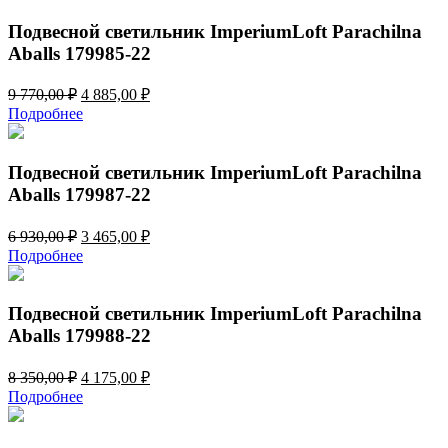
8
175,00 ₽.
350,00 ₽.
Подвесной светильник ImperiumLoft Parachilna
Aballs 179985-22
Первоначальная
Текущая
9 770,00
₽
4 885,00
₽
цена
цена:
Подробнее
составляла
4
9
885,00 ₽.
770,00 ₽.
Подвесной светильник ImperiumLoft Parachilna
Aballs 179987-22
Первоначальная
Текущая
6 930,00
₽
3 465,00
₽
цена
цена:
Подробнее
составляла
3
6
465,00 ₽.
930,00 ₽.
Подвесной светильник ImperiumLoft Parachilna
Aballs 179988-22
Первоначальная
Текущая
8 350,00
₽
4 175,00
₽
цена
цена:
Подробнее
составляла
4
8
175,00 ₽.