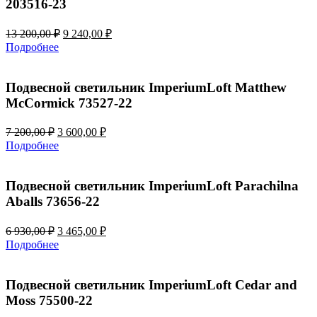
203516-23
Первоначальная
Текущая
13 200,00
₽
9 240,00
₽
цена
цена:
Подробнее
составляла
9
13
240,00 ₽.
200,00 ₽.
Подвесной светильник ImperiumLoft Matthew
McCormick 73527-22
Первоначальная
Текущая
7 200,00
₽
3 600,00
₽
цена
цена:
Подробнее
составляла
3
7
600,00 ₽.
200,00 ₽.
Подвесной светильник ImperiumLoft Parachilna
Aballs 73656-22
Первоначальная
Текущая
6 930,00
₽
3 465,00
₽
цена
цена:
Подробнее
составляла
3
6
465,00 ₽.
930,00 ₽.
Подвесной светильник ImperiumLoft Cedar and
Moss 75500-22