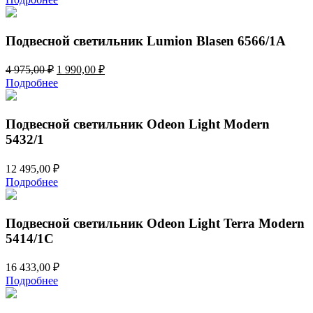
составляла
1
4
990,00 ₽.
975,00 ₽.
Подвесной светильник Lumion Blasen 6566/1A
Первоначальная
Текущая
4 975,00
₽
1 990,00
₽
цена
цена:
Подробнее
составляла
1
4
990,00 ₽.
975,00 ₽.
Подвесной светильник Odeon Light Modern
5432/1
12 495,00
₽
Подробнее
Подвесной светильник Odeon Light Terra Modern
5414/1C
16 433,00
₽
Подробнее