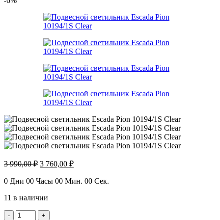
-6%
Первоначальная
Текущая
3 990,00
₽
3 760,00
₽
цена
цена:
составляла
3
0
Дни
00
Часы
00
Мин.
00
Сек.
3
760,00 ₽.
11 в наличии
990,00 ₽.
Количество