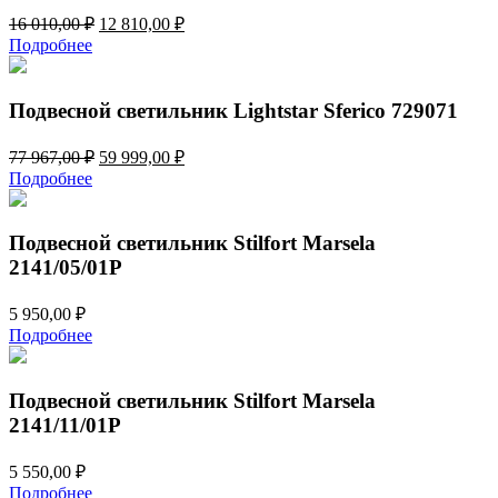
Первоначальная
Текущая
16 010,00
₽
12 810,00
₽
цена
цена:
Подробнее
составляла
12
16
810,00 ₽.
010,00 ₽.
Подвесной светильник Lightstar Sferico 729071
Первоначальная
Текущая
77 967,00
₽
59 999,00
₽
цена
цена:
Подробнее
составляла
59
77
999,00 ₽.
967,00 ₽.
Подвесной светильник Stilfort Marsela
2141/05/01P
5 950,00
₽
Подробнее
Подвесной светильник Stilfort Marsela
2141/11/01P
5 550,00
₽
Подробнее