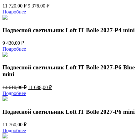
Первоначальная
Текущая
11 720,00
₽
9 376,00
₽
цена
цена:
Подробнее
составляла
9
11
376,00 ₽.
720,00 ₽.
Подвесной светильник Loft IT Bolle 2027-P4 mini
9 430,00
₽
Подробнее
Подвесной светильник Loft IT Bolle 2027-P6 Blue
mini
Первоначальная
Текущая
14 610,00
₽
11 688,00
₽
цена
цена:
Подробнее
составляла
11
14
688,00 ₽.
610,00 ₽.
Подвесной светильник Loft IT Bolle 2027-P6 mini
11 760,00
₽
Подробнее