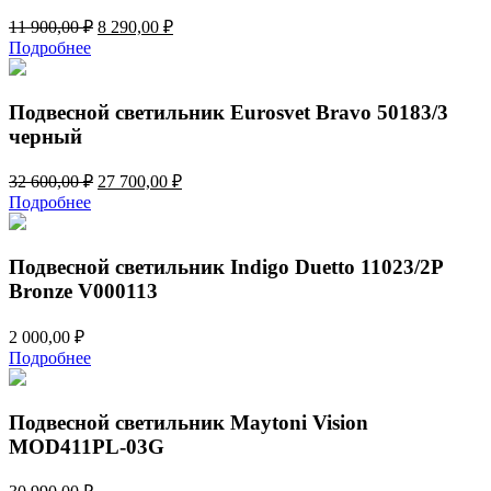
Первоначальная
Текущая
11 900,00
₽
8 290,00
₽
цена
цена:
Подробнее
составляла
8
11
290,00 ₽.
900,00 ₽.
Подвесной светильник Eurosvet Bravo 50183/3
черный
Первоначальная
Текущая
32 600,00
₽
27 700,00
₽
цена
цена:
Подробнее
составляла
27
32
700,00 ₽.
600,00 ₽.
Подвесной светильник Indigo Duetto 11023/2P
Bronze V000113
2 000,00
₽
Подробнее
Подвесной светильник Maytoni Vision
MOD411PL-03G