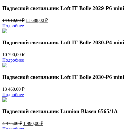
Подвесной светильник Loft IT Bolle 2029-P6 mini
Первоначальная
Текущая
14 610,00
₽
11 688,00
₽
цена
цена:
Подробнее
составляла
11
14
688,00 ₽.
610,00 ₽.
Подвесной светильник Loft IT Bolle 2030-P4 mini
10 790,00
₽
Подробнее
Подвесной светильник Loft IT Bolle 2030-P6 mini
13 460,00
₽
Подробнее
Подвесной светильник Lumion Blasen 6565/1A
Первоначальная
Текущая
4 975,00
₽
1 990,00
₽
цена
цена:
Подробнее