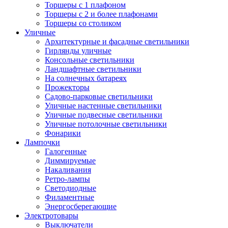
Торшеры с 1 плафоном
Торшеры с 2 и более плафонами
Торшеры со столиком
Уличные
Архитектурные и фасадные светильники
Гирлянды уличные
Консольные светильники
Ландшафтные светильники
На солнечных батареях
Прожекторы
Садово-парковые светильники
Уличные настенные светильники
Уличные подвесные светильники
Уличные потолочные светильники
Фонарики
Лампочки
Галогенные
Диммируемые
Накаливания
Ретро-лампы
Светодиодные
Филаментные
Энергосберегающие
Электротовары
Выключатели