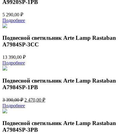
A9920SP-1PB
5 290,00
₽
Подробнее
Подвесной светильник Arte Lamp Rastaban
A7984SP-3CC
13 390,00
₽
Подробнее
Подвесной светильник Arte Lamp Rastaban
A7984SP-1PB
Первоначальная
Текущая
3 390,00
₽
2 470,00
₽
цена
цена:
Подробнее
составляла
2
3
470,00 ₽.
390,00 ₽.
Подвесной светильник Arte Lamp Rastaban
A7984SP-3PB