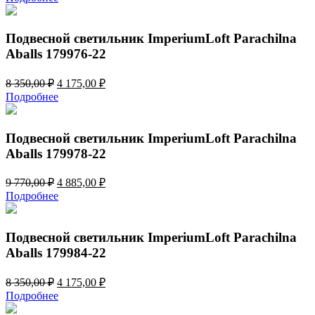
составляла
6
11
980,00 ₽.
000,00 ₽.
Подвесной светильник ImperiumLoft Parachilna
Aballs 179976-22
Первоначальная
Текущая
8 350,00
₽
4 175,00
₽
цена
цена:
Подробнее
составляла
4
8
175,00 ₽.
350,00 ₽.
Подвесной светильник ImperiumLoft Parachilna
Aballs 179978-22
Первоначальная
Текущая
9 770,00
₽
4 885,00
₽
цена
цена:
Подробнее
составляла
4
9
885,00 ₽.
770,00 ₽.
Подвесной светильник ImperiumLoft Parachilna
Aballs 179984-22
Первоначальная
Текущая
8 350,00
₽
4 175,00
₽
цена
цена:
Подробнее
составляла
4