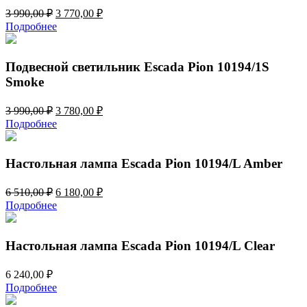
Первоначальная
Текущая
3 990,00
₽
3 770,00
₽
цена
цена:
Подробнее
составляла
3
3
770,00 ₽.
990,00 ₽.
Подвесной светильник Escada Pion 10194/1S
Smoke
Первоначальная
Текущая
3 990,00
₽
3 780,00
₽
цена
цена:
Подробнее
составляла
3
3
780,00 ₽.
990,00 ₽.
Настольная лампа Escada Pion 10194/L Amber
Первоначальная
Текущая
6 510,00
₽
6 180,00
₽
цена
цена:
Подробнее
составляла
6
6
180,00 ₽.
510,00 ₽.
Настольная лампа Escada Pion 10194/L Clear
6 240,00
₽
Подробнее