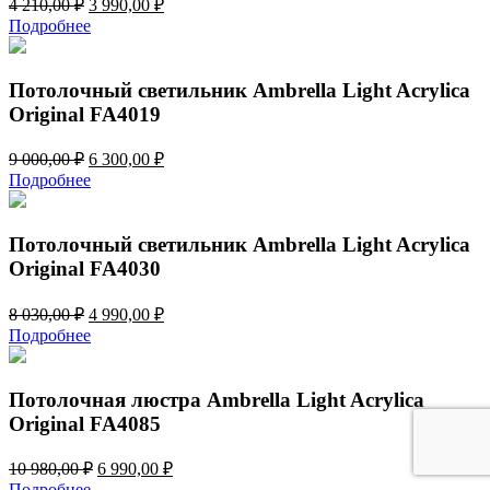
Первоначальная
Текущая
4 210,00
₽
3 990,00
₽
цена
цена:
Подробнее
составляла
3
4
990,00 ₽.
210,00 ₽.
Потолочный светильник Ambrella Light Acrylica
Original FA4019
Первоначальная
Текущая
9 000,00
₽
6 300,00
₽
цена
цена:
Подробнее
составляла
6
9
300,00 ₽.
000,00 ₽.
Потолочный светильник Ambrella Light Acrylica
Original FA4030
Первоначальная
Текущая
8 030,00
₽
4 990,00
₽
цена
цена:
Подробнее
составляла
4
8
990,00 ₽.
030,00 ₽.
Потолочная люстра Ambrella Light Acrylica
Original FA4085
Первоначальная
Текущая
10 980,00
₽
6 990,00
₽
цена
цена:
Подробнее