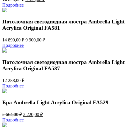
цена
цена:
Подробнее
составляла
9
14
990,00 ₽.
890,00 ₽.
Потолочная светодиодная люстра Ambrella Light
Acrylica Original FA581
Первоначальная
Текущая
14 890,00
₽
9 900,00
₽
цена
цена:
Подробнее
составляла
9
14
900,00 ₽.
890,00 ₽.
Потолочная светодиодная люстра Ambrella Light
Acrylica Original FA587
12 288,00
₽
Подробнее
Бра Ambrella Light Acrylica Original FA529
Первоначальная
Текущая
2 664,00
₽
2 220,00
₽
цена
цена:
Подробнее
составляла
2