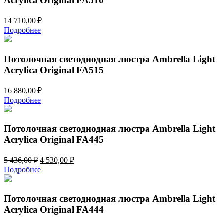
Acrylica Original FA510
14 710,00
₽
Подробнее
Потолочная светодиодная люстра Ambrella Light
Acrylica Original FA515
16 880,00
₽
Подробнее
Потолочная светодиодная люстра Ambrella Light
Acrylica Original FA445
Первоначальная
Текущая
5 436,00
₽
4 530,00
₽
цена
цена:
Подробнее
составляла
4
5
530,00 ₽.
436,00 ₽.
Потолочная светодиодная люстра Ambrella Light
Acrylica Original FA444