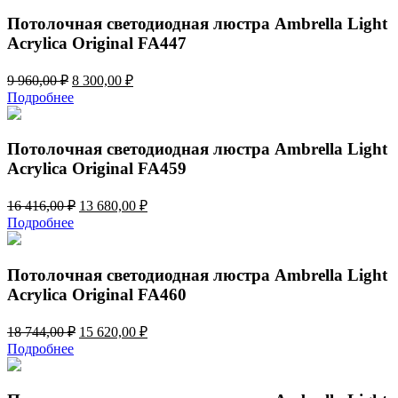
170,00 ₽.
604,00 ₽.
Потолочная светодиодная люстра Ambrella Light
Acrylica Original FA447
Первоначальная
Текущая
9 960,00
₽
8 300,00
₽
цена
цена:
Подробнее
составляла
8
9
300,00 ₽.
960,00 ₽.
Потолочная светодиодная люстра Ambrella Light
Acrylica Original FA459
Первоначальная
Текущая
16 416,00
₽
13 680,00
₽
цена
цена:
Подробнее
составляла
13
16
680,00 ₽.
416,00 ₽.
Потолочная светодиодная люстра Ambrella Light
Acrylica Original FA460
Первоначальная
Текущая
18 744,00
₽
15 620,00
₽
цена
цена:
Подробнее
составляла
15
18
620,00 ₽.
744,00 ₽.