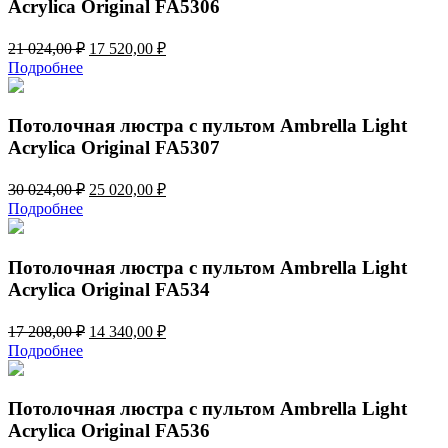
Acrylica Original FA5306
Первоначальная
Текущая
21 024,00
₽
17 520,00
₽
цена
цена:
Подробнее
составляла
17
21
520,00 ₽.
024,00 ₽.
Потолочная люстра с пультом Ambrella Light
Acrylica Original FA5307
Первоначальная
Текущая
30 024,00
₽
25 020,00
₽
цена
цена:
Подробнее
составляла
25
30
020,00 ₽.
024,00 ₽.
Потолочная люстра с пультом Ambrella Light
Acrylica Original FA534
Первоначальная
Текущая
17 208,00
₽
14 340,00
₽
цена
цена:
Подробнее
составляла
14
17
340,00 ₽.
208,00 ₽.
Потолочная люстра с пультом Ambrella Light
Acrylica Original FA536