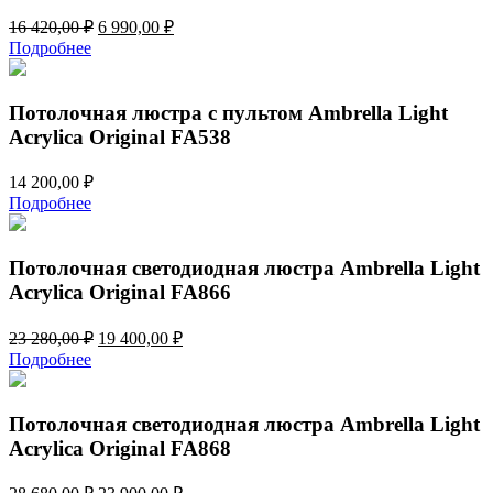
Первоначальная
Текущая
16 420,00
₽
6 990,00
₽
цена
цена:
Подробнее
составляла
6
16
990,00 ₽.
420,00 ₽.
Потолочная люстра с пультом Ambrella Light
Acrylica Original FA538
14 200,00
₽
Подробнее
Потолочная светодиодная люстра Ambrella Light
Acrylica Original FA866
Первоначальная
Текущая
23 280,00
₽
19 400,00
₽
цена
цена:
Подробнее
составляла
19
23
400,00 ₽.
280,00 ₽.
Потолочная светодиодная люстра Ambrella Light
Acrylica Original FA868
Первоначальная
Текущая