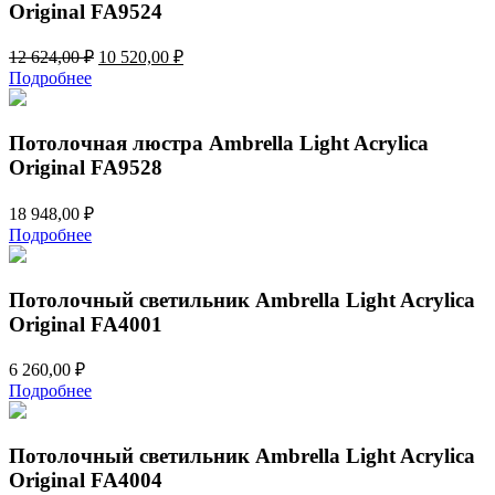
Original FA9524
Первоначальная
Текущая
12 624,00
₽
10 520,00
₽
цена
цена:
Подробнее
составляла
10
12
520,00 ₽.
624,00 ₽.
Потолочная люстра Ambrella Light Acrylica
Original FA9528
18 948,00
₽
Подробнее
Потолочный светильник Ambrella Light Acrylica
Original FA4001
6 260,00
₽
Подробнее
Потолочный светильник Ambrella Light Acrylica
Original FA4004