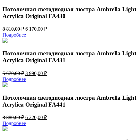
3
930,00 ₽.
516,00 ₽.
Потолочная светодиодная люстра Ambrella Light
Acrylica Original FA430
Первоначальная
Текущая
8 810,00
₽
6 170,00
₽
цена
цена:
Подробнее
составляла
6
8
170,00 ₽.
810,00 ₽.
Потолочная светодиодная люстра Ambrella Light
Acrylica Original FA431
Первоначальная
Текущая
5 670,00
₽
3 990,00
₽
цена
цена:
Подробнее
составляла
3
5
990,00 ₽.
670,00 ₽.
Потолочная светодиодная люстра Ambrella Light
Acrylica Original FA441
Первоначальная
Текущая
8 880,00
₽
6 220,00
₽
цена
цена:
Подробнее
составляла
6
8
220,00 ₽.
880,00 ₽.