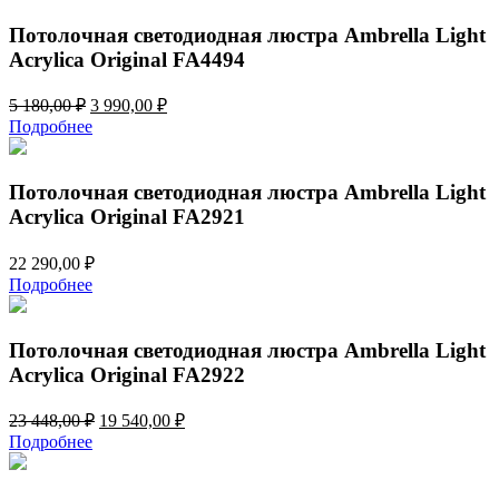
7
260,00 ₽.
512,00 ₽.
Потолочная светодиодная люстра Ambrella Light
Acrylica Original FA4494
Первоначальная
Текущая
5 180,00
₽
3 990,00
₽
цена
цена:
Подробнее
составляла
3
5
990,00 ₽.
180,00 ₽.
Потолочная светодиодная люстра Ambrella Light
Acrylica Original FA2921
22 290,00
₽
Подробнее
Потолочная светодиодная люстра Ambrella Light
Acrylica Original FA2922
Первоначальная
Текущая
23 448,00
₽
19 540,00
₽
цена
цена:
Подробнее
составляла
19
23
540,00 ₽.