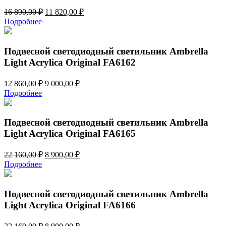
Первоначальная
Текущая
16 890,00
₽
11 820,00
₽
цена
цена:
Подробнее
составляла
11
16
820,00 ₽.
890,00 ₽.
Подвесной светодиодный светильник Ambrella
Light Acrylica Original FA6162
Первоначальная
Текущая
12 860,00
₽
9 000,00
₽
цена
цена:
Подробнее
составляла
9
12
000,00 ₽.
860,00 ₽.
Подвесной светодиодный светильник Ambrella
Light Acrylica Original FA6165
Первоначальная
Текущая
22 160,00
₽
8 900,00
₽
цена
цена:
Подробнее
составляла
8
22
900,00 ₽.
160,00 ₽.
Подвесной светодиодный светильник Ambrella
Light Acrylica Original FA6166
Первоначальная
Текущая