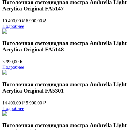
448,00 ₽.
Потолочная светодиодная люстра Ambrella Light
Acrylica Original FA5147
Первоначальная
Текущая
10 400,00
₽
6 990,00
₽
цена
цена:
Подробнее
составляла
6
10
990,00 ₽.
400,00 ₽.
Потолочная светодиодная люстра Ambrella Light
Acrylica Original FA5148
3 990,00
₽
Подробнее
Потолочная светодиодная люстра Ambrella Light
Acrylica Original FA5301
Первоначальная
Текущая
14 400,00
₽
5 990,00
₽
цена
цена:
Подробнее
составляла
5
14
990,00 ₽.
400,00 ₽.
Потолочная светодиодная люстра Ambrella Light