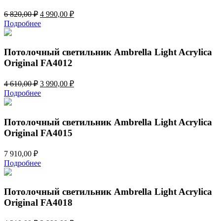
Первоначальная
Текущая
6 820,00
₽
4 990,00
₽
цена
цена:
Подробнее
составляла
4
6
990,00 ₽.
820,00 ₽.
Потолочный светильник Ambrella Light Acrylica
Original FA4012
Первоначальная
Текущая
4 610,00
₽
3 990,00
₽
цена
цена:
Подробнее
составляла
3
4
990,00 ₽.
610,00 ₽.
Потолочный светильник Ambrella Light Acrylica
Original FA4015
7 910,00
₽
Подробнее
Потолочный светильник Ambrella Light Acrylica
Original FA4018