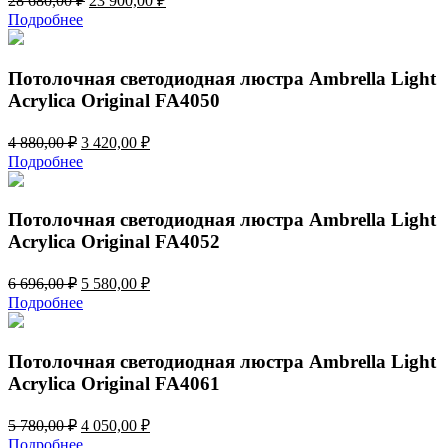
28 680,00
₽
23 900,00
₽
цена
цена:
Подробнее
составляла
23
28
900,00 ₽.
680,00 ₽.
Потолочная светодиодная люстра Ambrella Light
Acrylica Original FA4050
Первоначальная
Текущая
4 880,00
₽
3 420,00
₽
цена
цена:
Подробнее
составляла
3
4
420,00 ₽.
880,00 ₽.
Потолочная светодиодная люстра Ambrella Light
Acrylica Original FA4052
Первоначальная
Текущая
6 696,00
₽
5 580,00
₽
цена
цена:
Подробнее
составляла
5
6
580,00 ₽.
696,00 ₽.
Потолочная светодиодная люстра Ambrella Light
Acrylica Original FA4061
Первоначальная
Текущая
5 780,00
₽
4 050,00
₽
цена
цена:
Подробнее