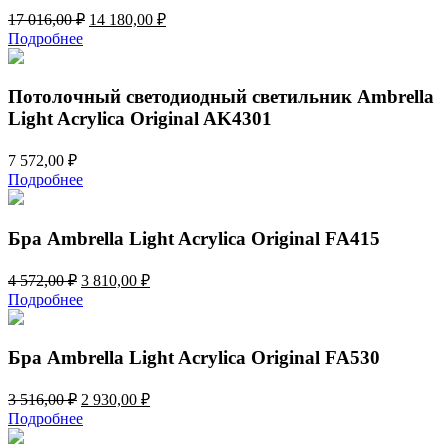
Первоначальная
Текущая
17 016,00
₽
14 180,00
₽
цена
цена:
Подробнее
составляла
14
17
180,00 ₽.
016,00 ₽.
Потолочный светодиодный светильник Ambrella
Light Acrylica Original AK4301
7 572,00
₽
Подробнее
Бра Ambrella Light Acrylica Original FA415
Первоначальная
Текущая
4 572,00
₽
3 810,00
₽
цена
цена:
Подробнее
составляла
3
4
810,00 ₽.
572,00 ₽.
Бра Ambrella Light Acrylica Original FA530
Первоначальная
Текущая
3 516,00
₽
2 930,00
₽
цена
цена:
Подробнее
составляла
2