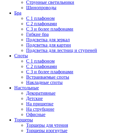
Струнные светильники
Шинопроводы
Бра
С 1 плафоном
С 2 плафонами
С 3 и более плафонами
Гибкие бра
Подсветка для зеркал
Подсветка для картин
Подсветка для лестниц и ступеней
Споты
С 1 плафоном
С 2 плафонами
С 3 и более плафонами
Встраиваемые споты
Накладные споты
Настольные
Декоративные
Детские
На прищепке
На струбцине
Офисные
Торшеры
Торшеры для чтения
Торшеры изогнутые