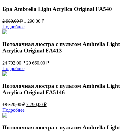
2
220,00 ₽.
664,00 ₽.
Бра Ambrella Light Acrylica Original FA540
Первоначальная
Текущая
2 980,00
₽
1 290,00
₽
цена
цена:
Подробнее
составляла
1
2
290,00 ₽.
980,00 ₽.
Потолочная люстра с пультом Ambrella Light
Acrylica Original FA413
Первоначальная
Текущая
24 792,00
₽
20 660,00
₽
цена
цена:
Подробнее
составляла
20
24
660,00 ₽.
792,00 ₽.
Потолочная люстра с пультом Ambrella Light
Acrylica Original FA5146
Первоначальная
Текущая
18 320,00
₽
7 790,00
₽
цена
цена:
Подробнее
составляла
7
18
790,00 ₽.
320,00 ₽.
Потолочная люстра с пультом Ambrella Light