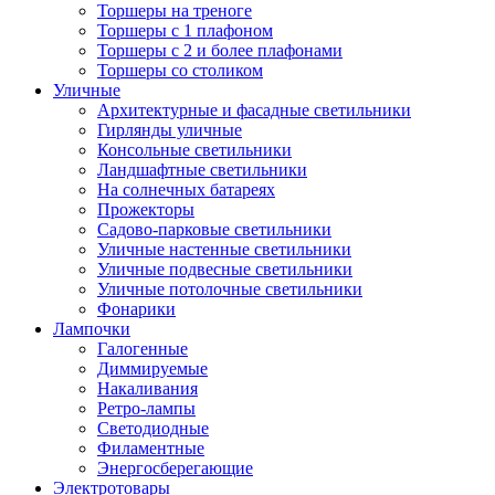
Торшеры на треноге
Торшеры с 1 плафоном
Торшеры с 2 и более плафонами
Торшеры со столиком
Уличные
Архитектурные и фасадные светильники
Гирлянды уличные
Консольные светильники
Ландшафтные светильники
На солнечных батареях
Прожекторы
Садово-парковые светильники
Уличные настенные светильники
Уличные подвесные светильники
Уличные потолочные светильники
Фонарики
Лампочки
Галогенные
Диммируемые
Накаливания
Ретро-лампы
Светодиодные
Филаментные
Энергосберегающие
Электротовары