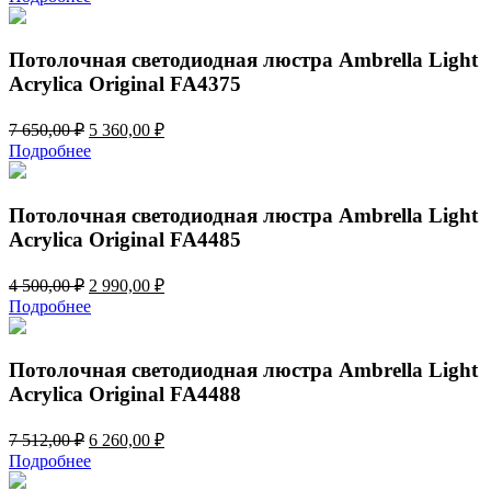
составляла
4
5
050,00 ₽.
780,00 ₽.
Потолочная светодиодная люстра Ambrella Light
Acrylica Original FA4375
Первоначальная
Текущая
7 650,00
₽
5 360,00
₽
цена
цена:
Подробнее
составляла
5
7
360,00 ₽.
650,00 ₽.
Потолочная светодиодная люстра Ambrella Light
Acrylica Original FA4485
Первоначальная
Текущая
4 500,00
₽
2 990,00
₽
цена
цена:
Подробнее
составляла
2
4
990,00 ₽.
500,00 ₽.
Потолочная светодиодная люстра Ambrella Light
Acrylica Original FA4488
Первоначальная
Текущая
7 512,00
₽
6 260,00
₽
цена
цена:
Подробнее
составляла
6