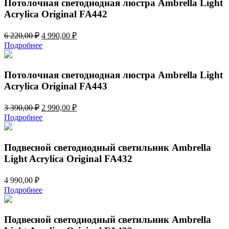
Потолочная светодиодная люстра Ambrella Light
Acrylica Original FA442
Первоначальная
Текущая
6 220,00
₽
4 990,00
₽
цена
цена:
Подробнее
составляла
4
6
990,00 ₽.
220,00 ₽.
Потолочная светодиодная люстра Ambrella Light
Acrylica Original FA443
Первоначальная
Текущая
3 390,00
₽
2 990,00
₽
цена
цена:
Подробнее
составляла
2
3
990,00 ₽.
390,00 ₽.
Подвесной светодиодный светильник Ambrella
Light Acrylica Original FA432
4 990,00
₽
Подробнее
Подвесной светодиодный светильник Ambrella