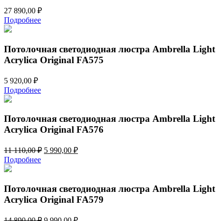
27 890,00
₽
Подробнее
Потолочная светодиодная люстра Ambrella Light
Acrylica Original FA575
5 920,00
₽
Подробнее
Потолочная светодиодная люстра Ambrella Light
Acrylica Original FA576
Первоначальная
Текущая
11 110,00
₽
5 990,00
₽
цена
цена:
Подробнее
составляла
5
11
990,00 ₽.
110,00 ₽.
Потолочная светодиодная люстра Ambrella Light
Acrylica Original FA579
Первоначальная
Текущая
14 890,00
₽
9 990,00
₽