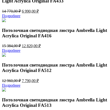
Light Acrylica Original FA433
Первоначальная
Текущая
14 770,00
₽
6 990,00
₽
цена
цена:
Подробнее
составляла
6
14
990,00 ₽.
770,00 ₽.
Потолочная светодиодная люстра Ambrella Light
Acrylica Original FA416
Первоначальная
Текущая
15 384,00
₽
12 820,00
₽
цена
цена:
Подробнее
составляла
12
15
820,00 ₽.
384,00 ₽.
Потолочная светодиодная люстра Ambrella Light
Acrylica Original FA512
Первоначальная
Текущая
12 960,00
₽
7 790,00
₽
цена
цена:
Подробнее
составляла
7
12
790,00 ₽.
960,00 ₽.
Потолочная светодиодная люстра Ambrella Light
Acrylica Original FA513