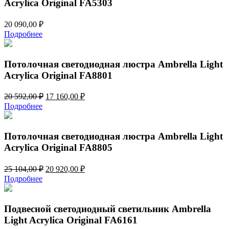
Acrylica Original FA5303
20 090,00
₽
Подробнее
Потолочная светодиодная люстра Ambrella Light
Acrylica Original FA8801
Первоначальная
Текущая
20 592,00
₽
17 160,00
₽
цена
цена:
Подробнее
составляла
17
20
160,00 ₽.
592,00 ₽.
Потолочная светодиодная люстра Ambrella Light
Acrylica Original FA8805
Первоначальная
Текущая
25 104,00
₽
20 920,00
₽
цена
цена:
Подробнее
составляла
20
25
920,00 ₽.
104,00 ₽.
Подвесной светодиодный светильник Ambrella
Light Acrylica Original FA6161