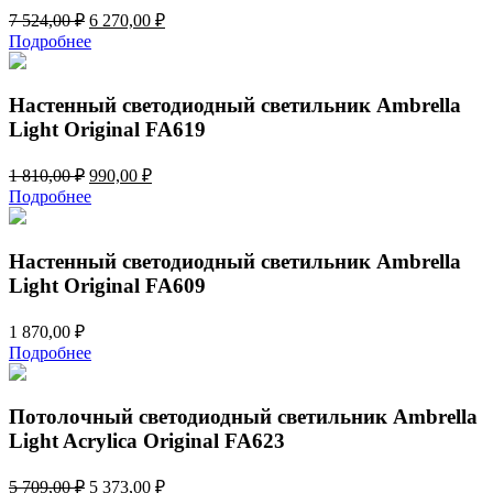
Первоначальная
Текущая
7 524,00
₽
6 270,00
₽
цена
цена:
Подробнее
составляла
6
7
270,00 ₽.
524,00 ₽.
Настенный светодиодный светильник Ambrella
Light Original FA619
Первоначальная
Текущая
1 810,00
₽
990,00
₽
цена
цена:
Подробнее
составляла
990,00 ₽.
1
810,00 ₽.
Настенный светодиодный светильник Ambrella
Light Original FA609
1 870,00
₽
Подробнее
Потолочный светодиодный светильник Ambrella
Light Acrylica Original FA623
Первоначальная
Текущая
5 709,00
₽
5 373,00
₽