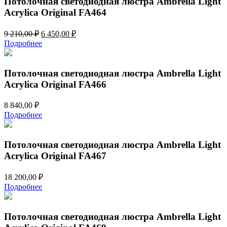
Потолочная светодиодная люстра Ambrella Light
Acrylica Original FA464
Первоначальная
Текущая
9 210,00
₽
6 450,00
₽
цена
цена:
Подробнее
составляла
6
9
450,00 ₽.
210,00 ₽.
Потолочная светодиодная люстра Ambrella Light
Acrylica Original FA466
8 840,00
₽
Подробнее
Потолочная светодиодная люстра Ambrella Light
Acrylica Original FA467
18 200,00
₽
Подробнее
Потолочная светодиодная люстра Ambrella Light