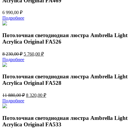
Acrylica Original FA469
6 990,00
₽
Подробнее
Потолочная светодиодная люстра Ambrella Light
Acrylica Original FA526
Первоначальная
Текущая
8 230,00
₽
5 760,00
₽
цена
цена:
Подробнее
составляла
5
8
760,00 ₽.
230,00 ₽.
Потолочная светодиодная люстра Ambrella Light
Acrylica Original FA528
Первоначальная
Текущая
11 880,00
₽
8 320,00
₽
цена
цена:
Подробнее
составляла
8
11
320,00 ₽.
880,00 ₽.
Потолочная светодиодная люстра Ambrella Light
Acrylica Original FA533