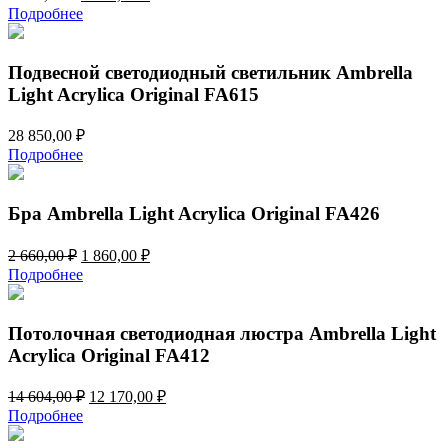
цена
цена:
Подробнее
составляла
5
5
373,00 ₽.
709,00 ₽.
Подвесной светодиодный светильник Ambrella
Light Acrylica Original FA615
28 850,00
₽
Подробнее
Бра Ambrella Light Acrylica Original FA426
Первоначальная
Текущая
2 660,00
₽
1 860,00
₽
цена
цена:
Подробнее
составляла
1
2
860,00 ₽.
660,00 ₽.
Потолочная светодиодная люстра Ambrella Light
Acrylica Original FA412
Первоначальная
Текущая
14 604,00
₽
12 170,00
₽
цена
цена:
Подробнее
составляла
12
14