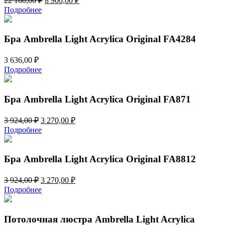
22 160,00
₽
8 900,00
₽
цена
цена:
Подробнее
составляла
8
22
900,00 ₽.
160,00 ₽.
Бра Ambrella Light Acrylica Original FA4284
3 636,00
₽
Подробнее
Бра Ambrella Light Acrylica Original FA871
Первоначальная
Текущая
3 924,00
₽
3 270,00
₽
цена
цена:
Подробнее
составляла
3
3
270,00 ₽.
924,00 ₽.
Бра Ambrella Light Acrylica Original FA8812
Первоначальная
Текущая
3 924,00
₽
3 270,00
₽
цена
цена:
Подробнее
составляла
3
3
270,00 ₽.
924,00 ₽.
Потолочная люстра Ambrella Light Acrylica