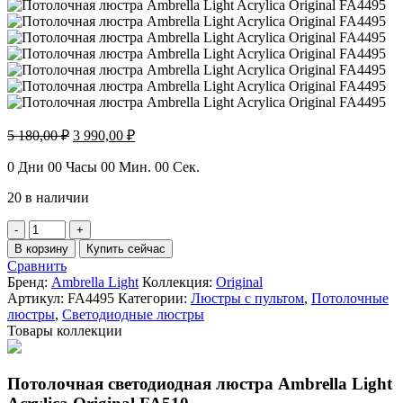
Первоначальная
Текущая
5 180,00
₽
3 990,00
₽
цена
цена:
составляла
3
0
Дни
00
Часы
00
Мин.
00
Сек.
5
990,00 ₽.
20 в наличии
180,00 ₽.
Количество
товара
В корзину
Купить сейчас
Потолочная
Сравнить
люстра
Бренд:
Ambrella Light
Коллекция:
Original
Ambrella
Артикул:
FA4495
Категории:
Люстры с пультом
,
Потолочные
Light
люстры
,
Светодиодные люстры
Acrylica
Товары коллекции
Original
FA4495
Потолочная светодиодная люстра Ambrella Light