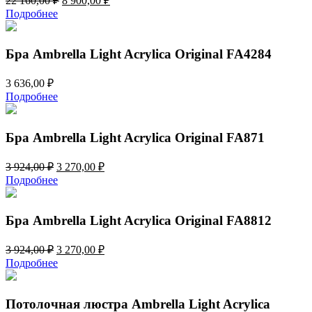
22 160,00
₽
8 900,00
₽
цена
цена:
Подробнее
составляла
8
22
900,00 ₽.
160,00 ₽.
Бра Ambrella Light Acrylica Original FA4284
3 636,00
₽
Подробнее
Бра Ambrella Light Acrylica Original FA871
Первоначальная
Текущая
3 924,00
₽
3 270,00
₽
цена
цена:
Подробнее
составляла
3
3
270,00 ₽.
924,00 ₽.
Бра Ambrella Light Acrylica Original FA8812
Первоначальная
Текущая
3 924,00
₽
3 270,00
₽
цена
цена:
Подробнее
составляла
3
3
270,00 ₽.
924,00 ₽.
Потолочная люстра Ambrella Light Acrylica