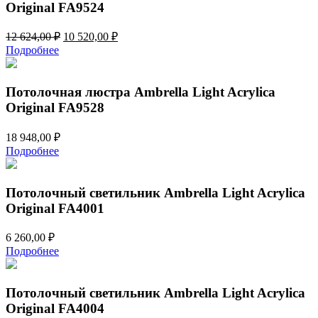
Original FA9524
Первоначальная
Текущая
12 624,00
₽
10 520,00
₽
цена
цена:
Подробнее
составляла
10
12
520,00 ₽.
624,00 ₽.
Потолочная люстра Ambrella Light Acrylica
Original FA9528
18 948,00
₽
Подробнее
Потолочный светильник Ambrella Light Acrylica
Original FA4001
6 260,00
₽
Подробнее
Потолочный светильник Ambrella Light Acrylica
Original FA4004