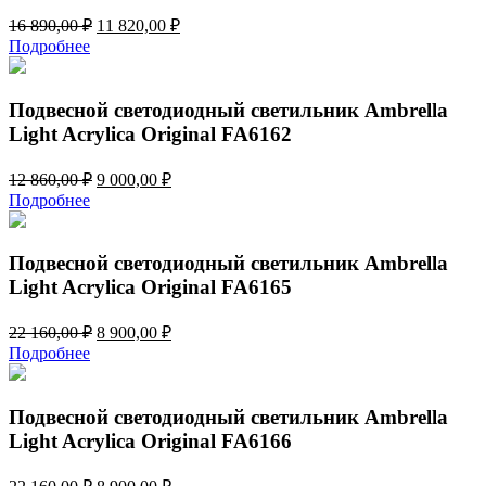
Первоначальная
Текущая
16 890,00
₽
11 820,00
₽
цена
цена:
Подробнее
составляла
11
16
820,00 ₽.
890,00 ₽.
Подвесной светодиодный светильник Ambrella
Light Acrylica Original FA6162
Первоначальная
Текущая
12 860,00
₽
9 000,00
₽
цена
цена:
Подробнее
составляла
9
12
000,00 ₽.
860,00 ₽.
Подвесной светодиодный светильник Ambrella
Light Acrylica Original FA6165
Первоначальная
Текущая
22 160,00
₽
8 900,00
₽
цена
цена:
Подробнее
составляла
8
22
900,00 ₽.
160,00 ₽.
Подвесной светодиодный светильник Ambrella
Light Acrylica Original FA6166
Первоначальная
Текущая