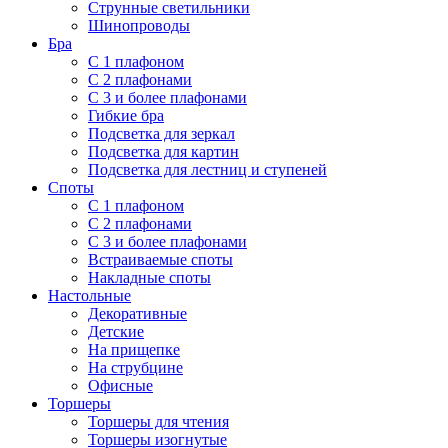
Струнные светильники
Шинопроводы
Бра
С 1 плафоном
С 2 плафонами
С 3 и более плафонами
Гибкие бра
Подсветка для зеркал
Подсветка для картин
Подсветка для лестниц и ступеней
Споты
С 1 плафоном
С 2 плафонами
С 3 и более плафонами
Встраиваемые споты
Накладные споты
Настольные
Декоративные
Детские
На прищепке
На струбцине
Офисные
Торшеры
Торшеры для чтения
Торшеры изогнутые