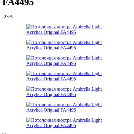
FA4495
-23%