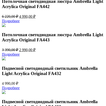
Потолочная светодиодная люстра Ambrella Light
Acrylica Original FA442
Первоначальная
Текущая
6 220,00
₽
4 990,00
₽
цена
цена:
Подробнее
составляла
4
6
990,00 ₽.
220,00 ₽.
Потолочная светодиодная люстра Ambrella Light
Acrylica Original FA443
Первоначальная
Текущая
3 390,00
₽
2 990,00
₽
цена
цена:
Подробнее
составляла
2
3
990,00 ₽.
390,00 ₽.
Подвесной светодиодный светильник Ambrella
Light Acrylica Original FA432
4 990,00
₽
Подробнее
Подвесной светодиодный светильник Ambrella