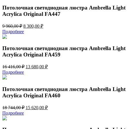
170,00 ₽.
604,00 ₽.
Потолочная светодиодная люстра Ambrella Light
Acrylica Original FA447
Первоначальная
Текущая
9 960,00
₽
8 300,00
₽
цена
цена:
Подробнее
составляла
8
9
300,00 ₽.
960,00 ₽.
Потолочная светодиодная люстра Ambrella Light
Acrylica Original FA459
Первоначальная
Текущая
16 416,00
₽
13 680,00
₽
цена
цена:
Подробнее
составляла
13
16
680,00 ₽.
416,00 ₽.
Потолочная светодиодная люстра Ambrella Light
Acrylica Original FA460
Первоначальная
Текущая
18 744,00
₽
15 620,00
₽
цена
цена:
Подробнее
составляла
15
18
620,00 ₽.
744,00 ₽.