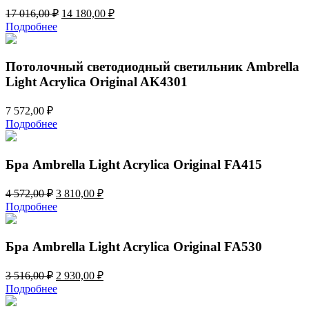
Первоначальная
Текущая
17 016,00
₽
14 180,00
₽
цена
цена:
Подробнее
составляла
14
17
180,00 ₽.
016,00 ₽.
Потолочный светодиодный светильник Ambrella
Light Acrylica Original AK4301
7 572,00
₽
Подробнее
Бра Ambrella Light Acrylica Original FA415
Первоначальная
Текущая
4 572,00
₽
3 810,00
₽
цена
цена:
Подробнее
составляла
3
4
810,00 ₽.
572,00 ₽.
Бра Ambrella Light Acrylica Original FA530
Первоначальная
Текущая
3 516,00
₽
2 930,00
₽
цена
цена:
Подробнее
составляла
2