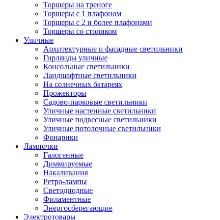
Торшеры на треноге
Торшеры с 1 плафоном
Торшеры с 2 и более плафонами
Торшеры со столиком
Уличные
Архитектурные и фасадные светильники
Гирлянды уличные
Консольные светильники
Ландшафтные светильники
На солнечных батареях
Прожекторы
Садово-парковые светильники
Уличные настенные светильники
Уличные подвесные светильники
Уличные потолочные светильники
Фонарики
Лампочки
Галогенные
Диммируемые
Накаливания
Ретро-лампы
Светодиодные
Филаментные
Энергосберегающие
Электротовары