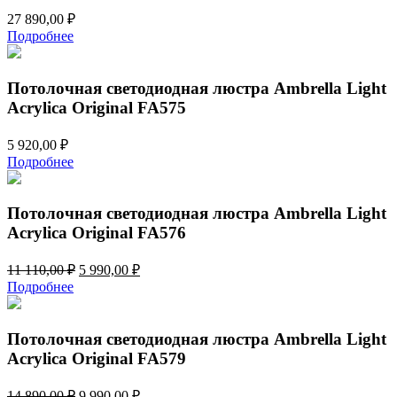
27 890,00
₽
Подробнее
Потолочная светодиодная люстра Ambrella Light
Acrylica Original FA575
5 920,00
₽
Подробнее
Потолочная светодиодная люстра Ambrella Light
Acrylica Original FA576
Первоначальная
Текущая
11 110,00
₽
5 990,00
₽
цена
цена:
Подробнее
составляла
5
11
990,00 ₽.
110,00 ₽.
Потолочная светодиодная люстра Ambrella Light
Acrylica Original FA579
Первоначальная
Текущая
14 890,00
₽
9 990,00
₽