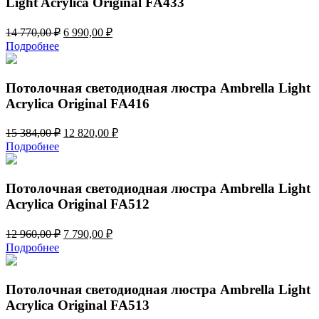
Light Acrylica Original FA433
Первоначальная
Текущая
14 770,00
₽
6 990,00
₽
цена
цена:
Подробнее
составляла
6
14
990,00 ₽.
770,00 ₽.
Потолочная светодиодная люстра Ambrella Light
Acrylica Original FA416
Первоначальная
Текущая
15 384,00
₽
12 820,00
₽
цена
цена:
Подробнее
составляла
12
15
820,00 ₽.
384,00 ₽.
Потолочная светодиодная люстра Ambrella Light
Acrylica Original FA512
Первоначальная
Текущая
12 960,00
₽
7 790,00
₽
цена
цена:
Подробнее
составляла
7
12
790,00 ₽.
960,00 ₽.
Потолочная светодиодная люстра Ambrella Light
Acrylica Original FA513