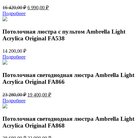
Первоначальная
Текущая
16 420,00
₽
6 990,00
₽
цена
цена:
Подробнее
составляла
6
16
990,00 ₽.
420,00 ₽.
Потолочная люстра с пультом Ambrella Light
Acrylica Original FA538
14 200,00
₽
Подробнее
Потолочная светодиодная люстра Ambrella Light
Acrylica Original FA866
Первоначальная
Текущая
23 280,00
₽
19 400,00
₽
цена
цена:
Подробнее
составляла
19
23
400,00 ₽.
280,00 ₽.
Потолочная светодиодная люстра Ambrella Light
Acrylica Original FA868
Первоначальная
Текущая