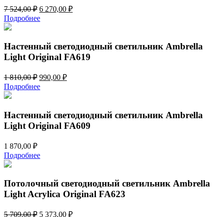
Первоначальная
Текущая
7 524,00
₽
6 270,00
₽
цена
цена:
Подробнее
составляла
6
7
270,00 ₽.
524,00 ₽.
Настенный светодиодный светильник Ambrella
Light Original FA619
Первоначальная
Текущая
1 810,00
₽
990,00
₽
цена
цена:
Подробнее
составляла
990,00 ₽.
1
810,00 ₽.
Настенный светодиодный светильник Ambrella
Light Original FA609
1 870,00
₽
Подробнее
Потолочный светодиодный светильник Ambrella
Light Acrylica Original FA623
Первоначальная
Текущая
5 709,00
₽
5 373,00
₽