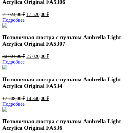
Acrylica Original FA5306
Первоначальная
Текущая
21 024,00
₽
17 520,00
₽
цена
цена:
Подробнее
составляла
17
21
520,00 ₽.
024,00 ₽.
Потолочная люстра с пультом Ambrella Light
Acrylica Original FA5307
Первоначальная
Текущая
30 024,00
₽
25 020,00
₽
цена
цена:
Подробнее
составляла
25
30
020,00 ₽.
024,00 ₽.
Потолочная люстра с пультом Ambrella Light
Acrylica Original FA534
Первоначальная
Текущая
17 208,00
₽
14 340,00
₽
цена
цена:
Подробнее
составляла
14
17
340,00 ₽.
208,00 ₽.
Потолочная люстра с пультом Ambrella Light
Acrylica Original FA536