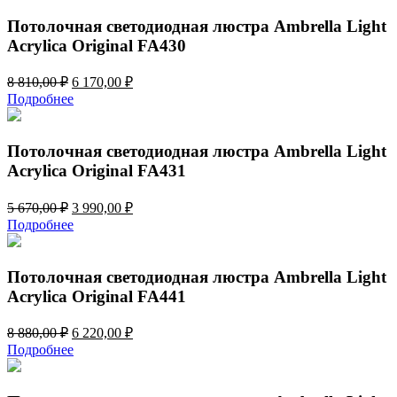
3
930,00 ₽.
516,00 ₽.
Потолочная светодиодная люстра Ambrella Light
Acrylica Original FA430
Первоначальная
Текущая
8 810,00
₽
6 170,00
₽
цена
цена:
Подробнее
составляла
6
8
170,00 ₽.
810,00 ₽.
Потолочная светодиодная люстра Ambrella Light
Acrylica Original FA431
Первоначальная
Текущая
5 670,00
₽
3 990,00
₽
цена
цена:
Подробнее
составляла
3
5
990,00 ₽.
670,00 ₽.
Потолочная светодиодная люстра Ambrella Light
Acrylica Original FA441
Первоначальная
Текущая
8 880,00
₽
6 220,00
₽
цена
цена:
Подробнее
составляла
6
8
220,00 ₽.
880,00 ₽.