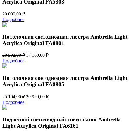
Acrylica Original FA5303
20 090,00
₽
Подробнее
Потолочная светодиодная люстра Ambrella Light
Acrylica Original FA8801
Первоначальная
Текущая
20 592,00
₽
17 160,00
₽
цена
цена:
Подробнее
составляла
17
20
160,00 ₽.
592,00 ₽.
Потолочная светодиодная люстра Ambrella Light
Acrylica Original FA8805
Первоначальная
Текущая
25 104,00
₽
20 920,00
₽
цена
цена:
Подробнее
составляла
20
25
920,00 ₽.
104,00 ₽.
Подвесной светодиодный светильник Ambrella
Light Acrylica Original FA6161