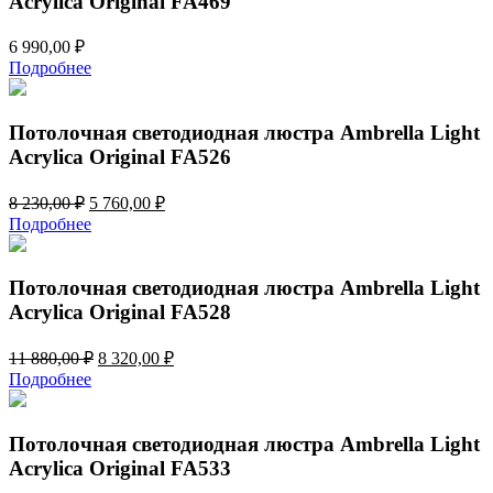
Acrylica Original FA469
6 990,00
₽
Подробнее
Потолочная светодиодная люстра Ambrella Light
Acrylica Original FA526
Первоначальная
Текущая
8 230,00
₽
5 760,00
₽
цена
цена:
Подробнее
составляла
5
8
760,00 ₽.
230,00 ₽.
Потолочная светодиодная люстра Ambrella Light
Acrylica Original FA528
Первоначальная
Текущая
11 880,00
₽
8 320,00
₽
цена
цена:
Подробнее
составляла
8
11
320,00 ₽.
880,00 ₽.
Потолочная светодиодная люстра Ambrella Light
Acrylica Original FA533