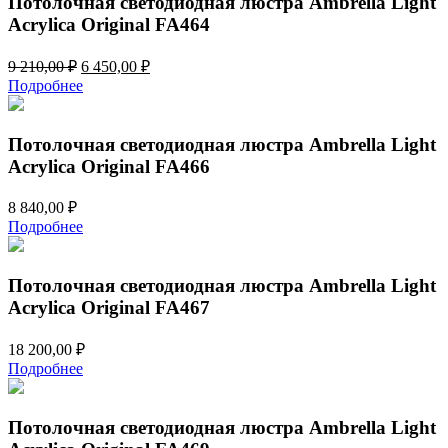
Потолочная светодиодная люстра Ambrella Light
Acrylica Original FA464
Первоначальная
Текущая
9 210,00
₽
6 450,00
₽
цена
цена:
Подробнее
составляла
6
9
450,00 ₽.
210,00 ₽.
Потолочная светодиодная люстра Ambrella Light
Acrylica Original FA466
8 840,00
₽
Подробнее
Потолочная светодиодная люстра Ambrella Light
Acrylica Original FA467
18 200,00
₽
Подробнее
Потолочная светодиодная люстра Ambrella Light