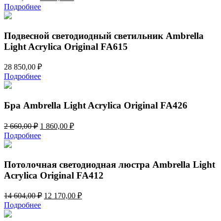
цена
цена:
Подробнее
составляла
5
5
373,00 ₽.
709,00 ₽.
Подвесной светодиодный светильник Ambrella
Light Acrylica Original FA615
28 850,00
₽
Подробнее
Бра Ambrella Light Acrylica Original FA426
Первоначальная
Текущая
2 660,00
₽
1 860,00
₽
цена
цена:
Подробнее
составляла
1
2
860,00 ₽.
660,00 ₽.
Потолочная светодиодная люстра Ambrella Light
Acrylica Original FA412
Первоначальная
Текущая
14 604,00
₽
12 170,00
₽
цена
цена:
Подробнее
составляла
12
14