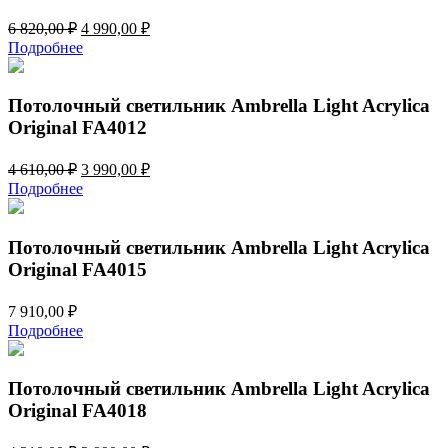
Первоначальная
Текущая
6 820,00
₽
4 990,00
₽
цена
цена:
Подробнее
составляла
4
6
990,00 ₽.
820,00 ₽.
Потолочный светильник Ambrella Light Acrylica
Original FA4012
Первоначальная
Текущая
4 610,00
₽
3 990,00
₽
цена
цена:
Подробнее
составляла
3
4
990,00 ₽.
610,00 ₽.
Потолочный светильник Ambrella Light Acrylica
Original FA4015
7 910,00
₽
Подробнее
Потолочный светильник Ambrella Light Acrylica
Original FA4018