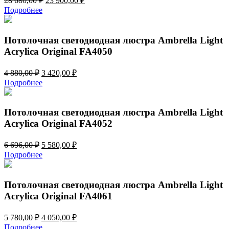
28 680,00
₽
23 900,00
₽
цена
цена:
Подробнее
составляла
23
28
900,00 ₽.
680,00 ₽.
Потолочная светодиодная люстра Ambrella Light
Acrylica Original FA4050
Первоначальная
Текущая
4 880,00
₽
3 420,00
₽
цена
цена:
Подробнее
составляла
3
4
420,00 ₽.
880,00 ₽.
Потолочная светодиодная люстра Ambrella Light
Acrylica Original FA4052
Первоначальная
Текущая
6 696,00
₽
5 580,00
₽
цена
цена:
Подробнее
составляла
5
6
580,00 ₽.
696,00 ₽.
Потолочная светодиодная люстра Ambrella Light
Acrylica Original FA4061
Первоначальная
Текущая
5 780,00
₽
4 050,00
₽
цена
цена:
Подробнее