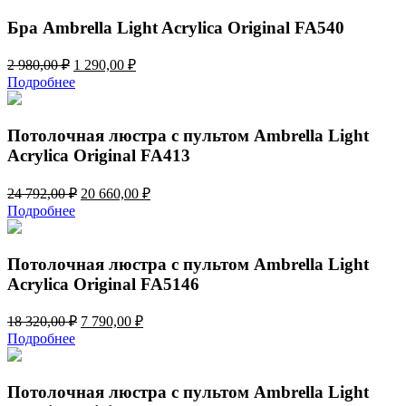
2
220,00 ₽.
664,00 ₽.
Бра Ambrella Light Acrylica Original FA540
Первоначальная
Текущая
2 980,00
₽
1 290,00
₽
цена
цена:
Подробнее
составляла
1
2
290,00 ₽.
980,00 ₽.
Потолочная люстра с пультом Ambrella Light
Acrylica Original FA413
Первоначальная
Текущая
24 792,00
₽
20 660,00
₽
цена
цена:
Подробнее
составляла
20
24
660,00 ₽.
792,00 ₽.
Потолочная люстра с пультом Ambrella Light
Acrylica Original FA5146
Первоначальная
Текущая
18 320,00
₽
7 790,00
₽
цена
цена:
Подробнее
составляла
7
18
790,00 ₽.
320,00 ₽.
Потолочная люстра с пультом Ambrella Light