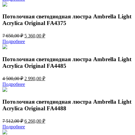
составляла
4
5
050,00 ₽.
780,00 ₽.
Потолочная светодиодная люстра Ambrella Light
Acrylica Original FA4375
Первоначальная
Текущая
7 650,00
₽
5 360,00
₽
цена
цена:
Подробнее
составляла
5
7
360,00 ₽.
650,00 ₽.
Потолочная светодиодная люстра Ambrella Light
Acrylica Original FA4485
Первоначальная
Текущая
4 500,00
₽
2 990,00
₽
цена
цена:
Подробнее
составляла
2
4
990,00 ₽.
500,00 ₽.
Потолочная светодиодная люстра Ambrella Light
Acrylica Original FA4488
Первоначальная
Текущая
7 512,00
₽
6 260,00
₽
цена
цена:
Подробнее
составляла
6