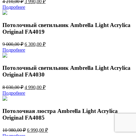
Первоначальная
Текущая
4 210,00
₽
3 990,00
₽
цена
цена:
Подробнее
составляла
3
4
990,00 ₽.
210,00 ₽.
Потолочный светильник Ambrella Light Acrylica
Original FA4019
Первоначальная
Текущая
9 000,00
₽
6 300,00
₽
цена
цена:
Подробнее
составляла
6
9
300,00 ₽.
000,00 ₽.
Потолочный светильник Ambrella Light Acrylica
Original FA4030
Первоначальная
Текущая
8 030,00
₽
4 990,00
₽
цена
цена:
Подробнее
составляла
4
8
990,00 ₽.
030,00 ₽.
Потолочная люстра Ambrella Light Acrylica
Original FA4085
Первоначальная
Текущая
10 980,00
₽
6 990,00
₽
цена
цена:
Подробнее