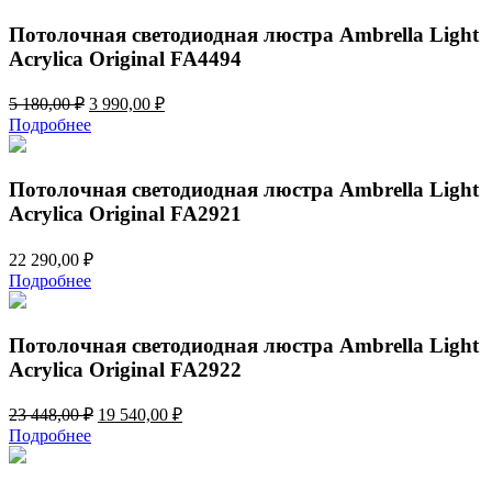
7
260,00 ₽.
512,00 ₽.
Потолочная светодиодная люстра Ambrella Light
Acrylica Original FA4494
Первоначальная
Текущая
5 180,00
₽
3 990,00
₽
цена
цена:
Подробнее
составляла
3
5
990,00 ₽.
180,00 ₽.
Потолочная светодиодная люстра Ambrella Light
Acrylica Original FA2921
22 290,00
₽
Подробнее
Потолочная светодиодная люстра Ambrella Light
Acrylica Original FA2922
Первоначальная
Текущая
23 448,00
₽
19 540,00
₽
цена
цена:
Подробнее
составляла
19
23
540,00 ₽.