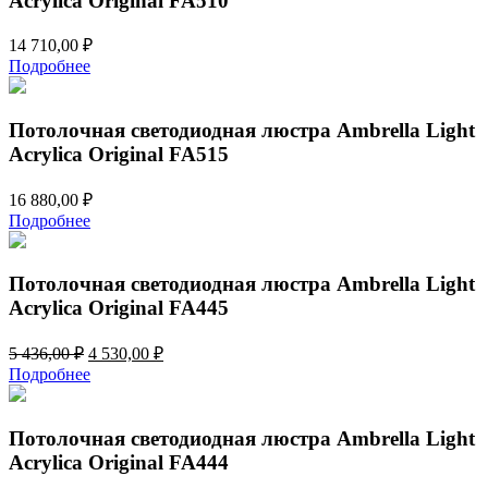
Acrylica Original FA510
14 710,00
₽
Подробнее
Потолочная светодиодная люстра Ambrella Light
Acrylica Original FA515
16 880,00
₽
Подробнее
Потолочная светодиодная люстра Ambrella Light
Acrylica Original FA445
Первоначальная
Текущая
5 436,00
₽
4 530,00
₽
цена
цена:
Подробнее
составляла
4
5
530,00 ₽.
436,00 ₽.
Потолочная светодиодная люстра Ambrella Light
Acrylica Original FA444