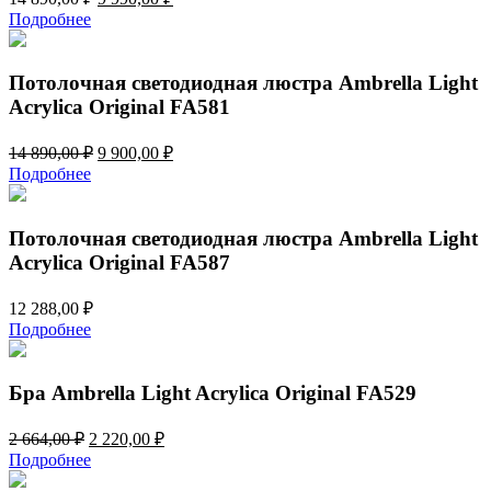
цена
цена:
Подробнее
составляла
9
14
990,00 ₽.
890,00 ₽.
Потолочная светодиодная люстра Ambrella Light
Acrylica Original FA581
Первоначальная
Текущая
14 890,00
₽
9 900,00
₽
цена
цена:
Подробнее
составляла
9
14
900,00 ₽.
890,00 ₽.
Потолочная светодиодная люстра Ambrella Light
Acrylica Original FA587
12 288,00
₽
Подробнее
Бра Ambrella Light Acrylica Original FA529
Первоначальная
Текущая
2 664,00
₽
2 220,00
₽
цена
цена:
Подробнее
составляла
2