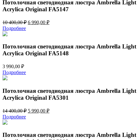
448,00 ₽.
Потолочная светодиодная люстра Ambrella Light
Acrylica Original FA5147
Первоначальная
Текущая
10 400,00
₽
6 990,00
₽
цена
цена:
Подробнее
составляла
6
10
990,00 ₽.
400,00 ₽.
Потолочная светодиодная люстра Ambrella Light
Acrylica Original FA5148
3 990,00
₽
Подробнее
Потолочная светодиодная люстра Ambrella Light
Acrylica Original FA5301
Первоначальная
Текущая
14 400,00
₽
5 990,00
₽
цена
цена:
Подробнее
составляла
5
14
990,00 ₽.
400,00 ₽.
Потолочная светодиодная люстра Ambrella Light