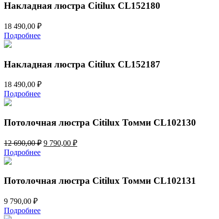
599,00 ₽.
Накладная люстра Citilux CL152180
18 490,00
₽
Подробнее
Накладная люстра Citilux CL152187
18 490,00
₽
Подробнее
Потолочная люстра Citilux Томми CL102130
Первоначальная
Текущая
12 690,00
₽
9 790,00
₽
цена
цена:
Подробнее
составляла
9
12
790,00 ₽.
690,00 ₽.
Потолочная люстра Citilux Томми CL102131
9 790,00
₽
Подробнее