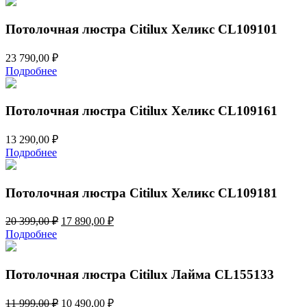
Потолочная люстра Citilux Хеликс CL109101
23 790,00
₽
Подробнее
Потолочная люстра Citilux Хеликс CL109161
13 290,00
₽
Подробнее
Потолочная люстра Citilux Хеликс CL109181
Первоначальная
Текущая
20 399,00
₽
17 890,00
₽
цена
цена:
Подробнее
составляла
17
20
890,00 ₽.
399,00 ₽.
Потолочная люстра Citilux Лайма CL155133
Первоначальная
Текущая
11 999,00
₽
10 490,00
₽