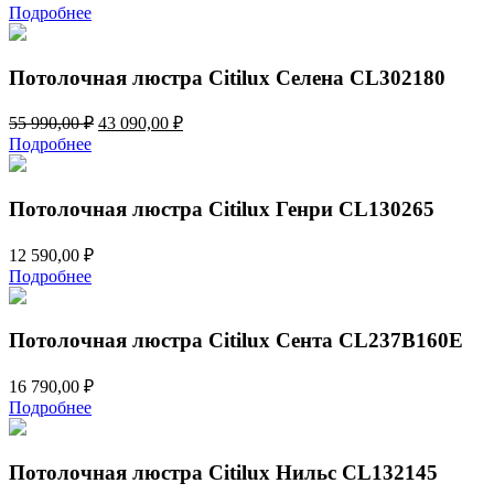
цена
цена:
Подробнее
составляла
26
34
890,00 ₽.
990,00 ₽.
Потолочная люстра Citilux Селена CL302180
Первоначальная
Текущая
55 990,00
₽
43 090,00
₽
цена
цена:
Подробнее
составляла
43
55
090,00 ₽.
990,00 ₽.
Потолочная люстра Citilux Генри CL130265
12 590,00
₽
Подробнее
Потолочная люстра Citilux Сента CL237B160E
16 790,00
₽
Подробнее
Потолочная люстра Citilux Нильс CL132145