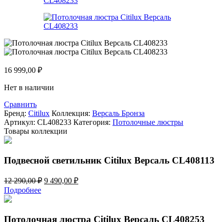
16 999,00
₽
Нет в наличии
Сравнить
Бренд:
Citilux
Коллекция:
Версаль Бронза
Артикул:
CL408233
Категория:
Потолочные люстры
Товары коллекции
Подвесной светильник Citilux Версаль CL408113
Первоначальная
Текущая
12 290,00
₽
9 490,00
₽
цена
цена:
Подробнее
составляла
9
12
490,00 ₽.
290,00 ₽.
Потолочная люстра Citilux Версаль CL408253