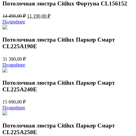
Потолочная люстра Citilux Фортуна CL156152
Первоначальная
Текущая
14 490,00
₽
11 190,00
₽
цена
цена:
Подробнее
составляла
11
14
190,00 ₽.
490,00 ₽.
Потолочная люстра Citilux Паркер Смарт
CL225A190E
31 390,00
₽
Подробнее
Потолочная люстра Citilux Паркер Смарт
CL225A240E
15 690,00
₽
Подробнее
Потолочная люстра Citilux Паркер Смарт
CL225A250E