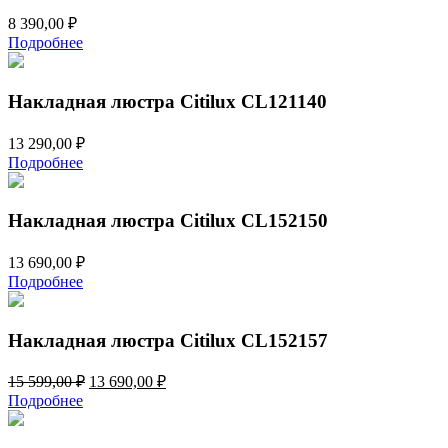
8 390,00
₽
Подробнее
Накладная люстра Citilux CL121140
13 290,00
₽
Подробнее
Накладная люстра Citilux CL152150
13 690,00
₽
Подробнее
Накладная люстра Citilux CL152157
Первоначальная
Текущая
15 599,00
₽
13 690,00
₽
цена
цена:
Подробнее
составляла
13
15
690,00 ₽.