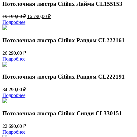
Потолочная люстра Citilux Лайма CL155153
Первоначальная
Текущая
19 199,00
₽
16 790,00
₽
цена
цена:
Подробнее
составляла
16
19
790,00 ₽.
199,00 ₽.
Потолочная люстра Citilux Рандом CL222161
26 290,00
₽
Подробнее
Потолочная люстра Citilux Рандом CL222191
34 290,00
₽
Подробнее
Потолочная люстра Citilux Синди CL330151
22 690,00
₽
Подробнее