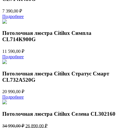
7 390,00
₽
Подробнее
Потолочная люстра Citilux Симпла
CL714K900G
11 590,00
₽
Подробнее
Потолочная люстра Citilux Стратус Смарт
CL732A520G
20 990,00
₽
Подробнее
Потолочная люстра Citilux Селена CL302160
Первоначальная
Текущая
34 990,00
₽
26 890,00
₽