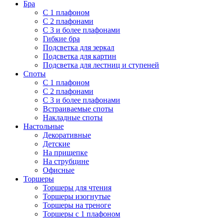
Бра
С 1 плафоном
С 2 плафонами
С 3 и более плафонами
Гибкие бра
Подсветка для зеркал
Подсветка для картин
Подсветка для лестниц и ступеней
Споты
С 1 плафоном
С 2 плафонами
С 3 и более плафонами
Встраиваемые споты
Накладные споты
Настольные
Декоративные
Детские
На прищепке
На струбцине
Офисные
Торшеры
Торшеры для чтения
Торшеры изогнутые
Торшеры на треноге
Торшеры с 1 плафоном