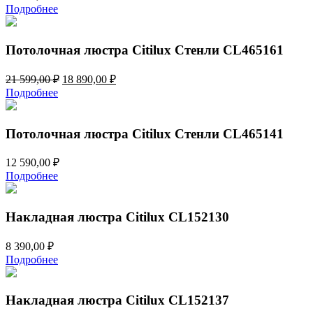
Подробнее
Потолочная люстра Citilux Стенли CL465161
Первоначальная
Текущая
21 599,00
₽
18 890,00
₽
цена
цена:
Подробнее
составляла
18
21
890,00 ₽.
599,00 ₽.
Потолочная люстра Citilux Стенли CL465141
12 590,00
₽
Подробнее
Накладная люстра Citilux CL152130
8 390,00
₽
Подробнее
Накладная люстра Citilux CL152137