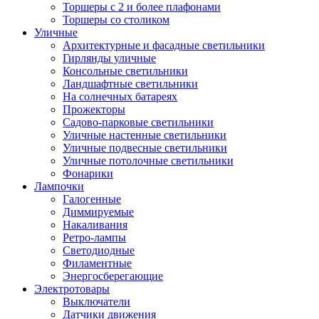
Торшеры с 2 и более плафонами
Торшеры со столиком
Уличные
Архитектурные и фасадные светильники
Гирлянды уличные
Консольные светильники
Ландшафтные светильники
На солнечных батареях
Прожекторы
Садово-парковые светильники
Уличные настенные светильники
Уличные подвесные светильники
Уличные потолочные светильники
Фонарики
Лампочки
Галогенные
Диммируемые
Накаливания
Ретро-лампы
Светодиодные
Филаментные
Энергосберегающие
Электротовары
Выключатели
Датчики движения