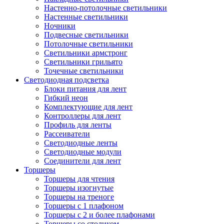
Настенно-потолочные светильники
Настенные светильники
Ночники
Подвесные светильники
Потолочные светильники
Светильники армстронг
Светильники грильято
Точечные светильники
Светодиодная подсветка
Блоки питания для лент
Гибкий неон
Комплектующие для лент
Контроллеры для лент
Профиль для ленты
Рассеиватели
Светодиодные ленты
Светодиодные модули
Соединители для лент
Торшеры
Торшеры для чтения
Торшеры изогнутые
Торшеры на треноге
Торшеры с 1 плафоном
Торшеры с 2 и более плафонами
Торшеры со столиком