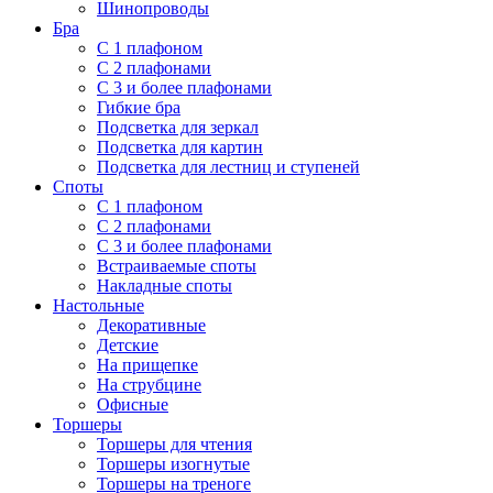
Шинопроводы
Бра
С 1 плафоном
С 2 плафонами
С 3 и более плафонами
Гибкие бра
Подсветка для зеркал
Подсветка для картин
Подсветка для лестниц и ступеней
Споты
С 1 плафоном
С 2 плафонами
С 3 и более плафонами
Встраиваемые споты
Накладные споты
Настольные
Декоративные
Детские
На прищепке
На струбцине
Офисные
Торшеры
Торшеры для чтения
Торшеры изогнутые
Торшеры на треноге