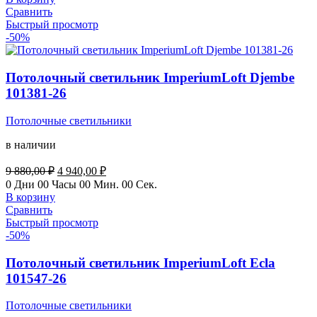
Сравнить
Быстрый просмотр
-50%
Потолочный светильник ImperiumLoft Djembe
101381-26
Потолочные светильники
в наличии
Первоначальная
Текущая
9 880,00
₽
4 940,00
₽
цена
цена:
0
Дни
00
Часы
00
Мин.
00
Сек.
составляла
4
В корзину
9
940,00 ₽.
Сравнить
880,00 ₽.
Быстрый просмотр
-50%
Потолочный светильник ImperiumLoft Ecla
101547-26
Потолочные светильники