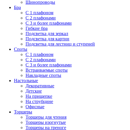
Шинопроводы
Бра
С 1 плафоном
С 2 плафонами
С 3 и более плафонами
Гибкие бра
Подсветка для зеркал
Подсветка для картин
Подсветка для лестниц и ступеней
Споты
С 1 плафоном
С 2 плафонами
С 3 и более плафонами
Встраиваемые споты
Накладные споты
Настольные
Декоративные
Детские
На прищепке
На струбцине
Офисные
Торшеры
Торшеры для чтения
Торшеры изогнутые
Торшеры на треноге