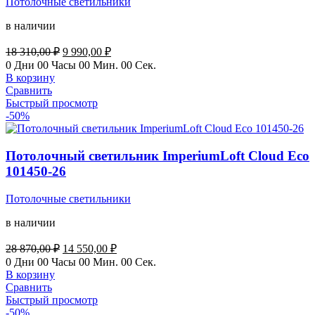
Потолочные светильники
в наличии
Первоначальная
Текущая
18 310,00
₽
9 990,00
₽
цена
цена:
0
Дни
00
Часы
00
Мин.
00
Сек.
составляла
9
В корзину
18
990,00 ₽.
Сравнить
310,00 ₽.
Быстрый просмотр
-50%
Потолочный светильник ImperiumLoft Cloud Eco
101450-26
Потолочные светильники
в наличии
Первоначальная
Текущая
28 870,00
₽
14 550,00
₽
цена
цена:
0
Дни
00
Часы
00
Мин.
00
Сек.
составляла
14
В корзину
28
550,00 ₽.
Сравнить
870,00 ₽.
Быстрый просмотр
-50%