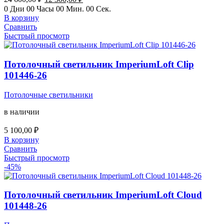
цена
цена:
0
Дни
00
Часы
00
Мин.
00
Сек.
составляла
12
В корзину
24
300,00 ₽.
Сравнить
600,00 ₽.
Быстрый просмотр
Потолочный светильник ImperiumLoft Clip
101446-26
Потолочные светильники
в наличии
5 100,00
₽
В корзину
Сравнить
Быстрый просмотр
-45%
Потолочный светильник ImperiumLoft Cloud
101448-26