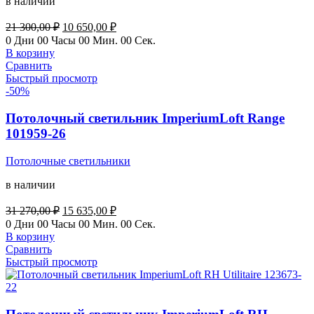
в наличии
Первоначальная
Текущая
21 300,00
₽
10 650,00
₽
цена
цена:
0
Дни
00
Часы
00
Мин.
00
Сек.
составляла
10
В корзину
21
650,00 ₽.
Сравнить
300,00 ₽.
Быстрый просмотр
-50%
Потолочный светильник ImperiumLoft Range
101959-26
Потолочные светильники
в наличии
Первоначальная
Текущая
31 270,00
₽
15 635,00
₽
цена
цена:
0
Дни
00
Часы
00
Мин.
00
Сек.
составляла
15
В корзину
31
635,00 ₽.
Сравнить
270,00 ₽.
Быстрый просмотр