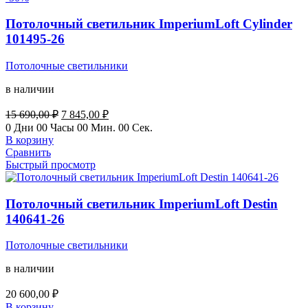
Потолочный светильник ImperiumLoft Cylinder
101495-26
Потолочные светильники
в наличии
Первоначальная
Текущая
15 690,00
₽
7 845,00
₽
цена
цена:
0
Дни
00
Часы
00
Мин.
00
Сек.
составляла
7
В корзину
15
845,00 ₽.
Сравнить
690,00 ₽.
Быстрый просмотр
Потолочный светильник ImperiumLoft Destin
140641-26
Потолочные светильники
в наличии
20 600,00
₽
В корзину