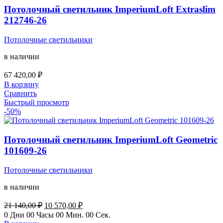
Потолочный светильник ImperiumLoft Extraslim
212746-26
Потолочные светильники
в наличии
67 420,00
₽
В корзину
Сравнить
Быстрый просмотр
-50%
Потолочный светильник ImperiumLoft Geometric
101609-26
Потолочные светильники
в наличии
Первоначальная
Текущая
21 140,00
₽
10 570,00
₽
цена
цена:
0
Дни
00
Часы
00
Мин.
00
Сек.
составляла
10