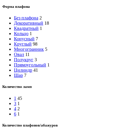
Форма плафона
Без плафона
2
Декоративный
18
Квадратный
1
Кольцо
1
Конусный
7
Круглый
98
Многогранник
5
Овал
11
Полукруг
3
Прямоугольный
1
Цилиндр
41
Шар
7
Количество ламп
1
45
3
1
4
2
6
1
Количество плафонов/абажуров