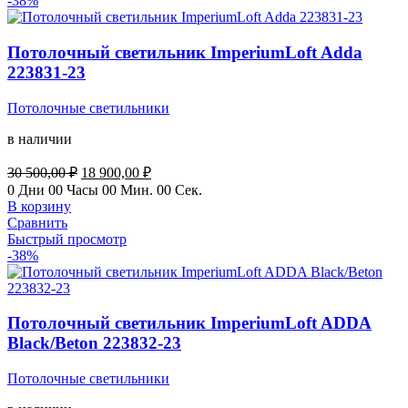
-38%
Потолочный светильник ImperiumLoft Adda
223831-23
Потолочные светильники
в наличии
Первоначальная
Текущая
30 500,00
₽
18 900,00
₽
цена
цена:
0
Дни
00
Часы
00
Мин.
00
Сек.
составляла
18
В корзину
30
900,00 ₽.
Сравнить
500,00 ₽.
Быстрый просмотр
-38%
Потолочный светильник ImperiumLoft ADDA
Black/Beton 223832-23
Потолочные светильники