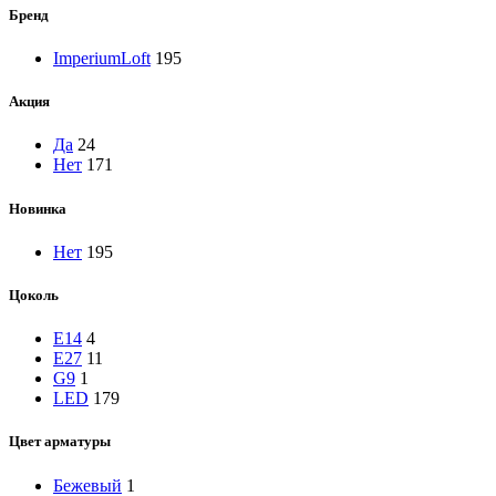
Бренд
ImperiumLoft
195
Акция
Да
24
Нет
171
Новинка
Нет
195
Цоколь
E14
4
E27
11
G9
1
LED
179
Цвет арматуры
Бежевый
1