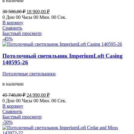
в наличии
Первоначальная
Текущая
30 500,00
₽
18 900,00
₽
цена
цена:
0
Дни
00
Часы
00
Мин.
00
Сек.
составляла
18
В корзину
30
900,00 ₽.
Сравнить
500,00 ₽.
Быстрый просмотр
-45%
Потолочный светильник ImperiumLoft Casing
140595-26
Потолочные светильники
в наличии
Первоначальная
Текущая
45 740,00
₽
24 990,00
₽
цена
цена:
0
Дни
00
Часы
00
Мин.
00
Сек.
составляла
24
В корзину
45
990,00 ₽.
Сравнить
740,00 ₽.
Быстрый просмотр
-50%