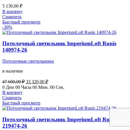
5 130,00
₽
В корзину
Сравнить
Быстрый просмотр
-30%
Потолочный светильник ImperiumLoft Runis
140974-26
Потолочные светильники
в наличии
Первоначальная
Текущая
47 600,00
₽
33 320,00
₽
цена
цена:
0
Дни
00
Часы
00
Мин.
00
Сек.
составляла
33
В корзину
47
320,00 ₽.
Сравнить
600,00 ₽.
Быстрый просмотр
Потолочный светильник ImperiumLoft Runis
219474-26