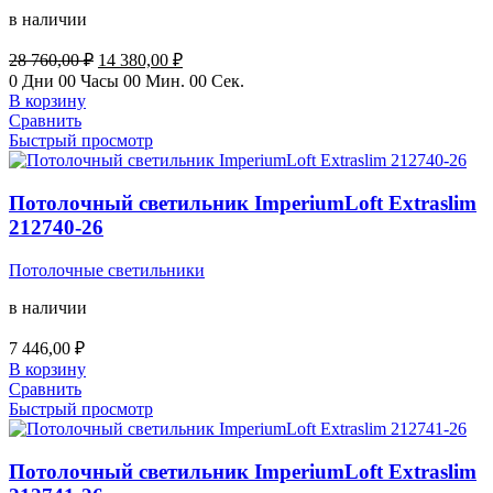
в наличии
Первоначальная
Текущая
28 760,00
₽
14 380,00
₽
цена
цена:
0
Дни
00
Часы
00
Мин.
00
Сек.
составляла
14
В корзину
28
380,00 ₽.
Сравнить
760,00 ₽.
Быстрый просмотр
Потолочный светильник ImperiumLoft Extraslim
212740-26
Потолочные светильники
в наличии
7 446,00
₽
В корзину
Сравнить
Быстрый просмотр
Потолочный светильник ImperiumLoft Extraslim