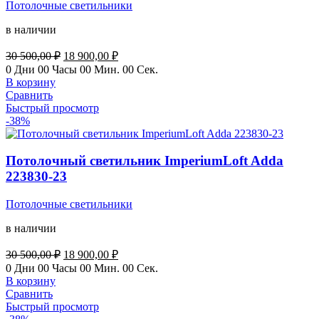
Потолочные светильники
в наличии
Первоначальная
Текущая
30 500,00
₽
18 900,00
₽
цена
цена:
0
Дни
00
Часы
00
Мин.
00
Сек.
составляла
18
В корзину
30
900,00 ₽.
Сравнить
500,00 ₽.
Быстрый просмотр
-38%
Потолочный светильник ImperiumLoft Adda
223830-23
Потолочные светильники
в наличии
Первоначальная
Текущая
30 500,00
₽
18 900,00
₽
цена
цена:
0
Дни
00
Часы
00
Мин.
00
Сек.
составляла
18
В корзину
30
900,00 ₽.
Сравнить
500,00 ₽.
Быстрый просмотр