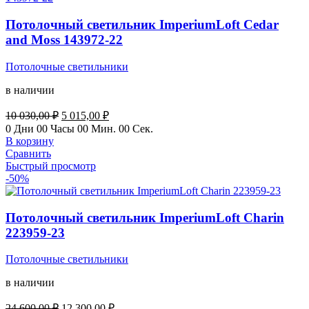
Потолочный светильник ImperiumLoft Cedar
and Moss 143972-22
Потолочные светильники
в наличии
Первоначальная
Текущая
10 030,00
₽
5 015,00
₽
цена
цена:
0
Дни
00
Часы
00
Мин.
00
Сек.
составляла
5
В корзину
10
015,00 ₽.
Сравнить
030,00 ₽.
Быстрый просмотр
-50%
Потолочный светильник ImperiumLoft Charin
223959-23
Потолочные светильники
в наличии
Первоначальная
Текущая
24 600,00
₽
12 300,00
₽