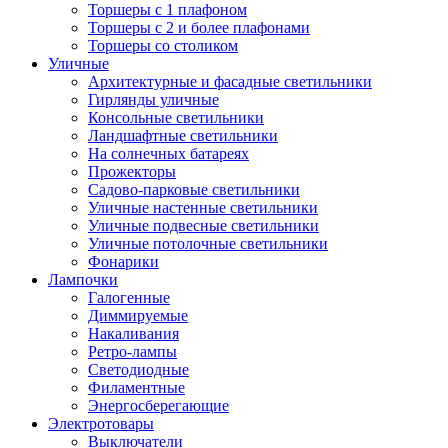
Торшеры с 1 плафоном
Торшеры с 2 и более плафонами
Торшеры со столиком
Уличные
Архитектурные и фасадные светильники
Гирлянды уличные
Консольные светильники
Ландшафтные светильники
На солнечных батареях
Прожекторы
Садово-парковые светильники
Уличные настенные светильники
Уличные подвесные светильники
Уличные потолочные светильники
Фонарики
Лампочки
Галогенные
Диммируемые
Накаливания
Ретро-лампы
Светодиодные
Филаментные
Энергосберегающие
Электротовары
Выключатели